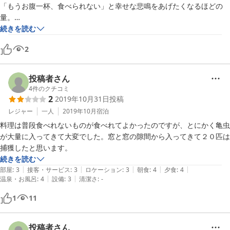
「もうお腹一杯、食べられない」と幸せな悲鳴をあげたくなるほどの
量。

米沢牛やご飯はもちろん、シンプルな中にも奥深い味の山菜が数多く並
続きを読む
べられ、文句のつけようがありません。特に天ぷらは絶品でした。

2
空気も水もおいしく、（天気が悪く、星空が見られなかったのが残念…
きっと満天の星空が見られるのだろうな）静かな夜に、屋敷内を流れる
水音、そして屋敷内をツバメの親子が飛んでいるのです。サービスも必
投稿者さん
要最低限で、過剰なところがなく、本当にゆっくりでき、長逗留したい
4
件のクチコミ
気分でした。

2
2019年10月31日
投稿
レジャー
一人
2019年10月
宿泊
料理は普段食べれないものが食べれてよかったのですが、とにかく亀虫
が大量に入ってきて大変でした。窓と窓の隙間から入ってきて２０匹は
捕獲したと思います。
続きを読む
|
|
|
|
|
部屋
:
3
接客・サービス
:
3
ロケーション
:
3
朝食
:
4
夕食
:
4
|
|
温泉・お風呂
:
4
設備
:
3
清潔さ
:
-
1
11
投稿者さん