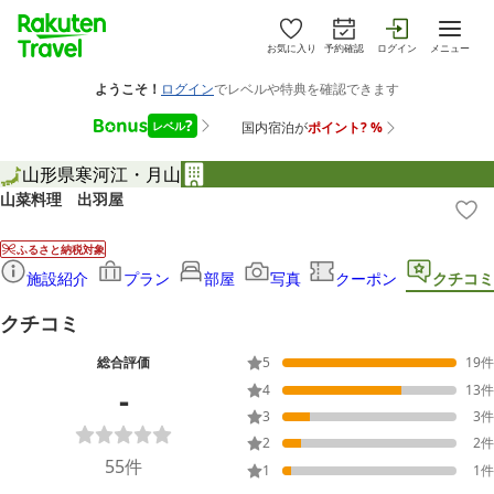
お気に入り
予約確認
ログイン
メニュー
山形県
寒河江・月山
山菜料理 出羽屋
ふるさと納税対象
施設紹介
プラン
部屋
写真
クーポン
クチコミ
クチコミ
総合評価
5
19
件
-
4
13
件
3
3
件
2
2
件
55
件
1
1
件