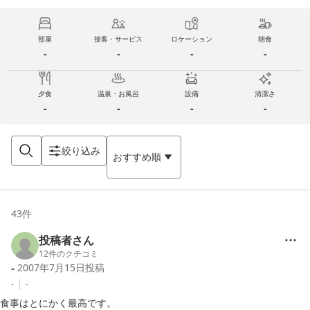
部屋
接客・サービス
ロケーション
朝食
-
-
-
-
夕食
温泉・お風呂
設備
清潔さ
-
-
-
-
絞り込み
おすすめ順
43
件
投稿者さん
12
件のクチコミ
-
2007年7月15日
投稿
-
-
食事はとにかく最高です。
