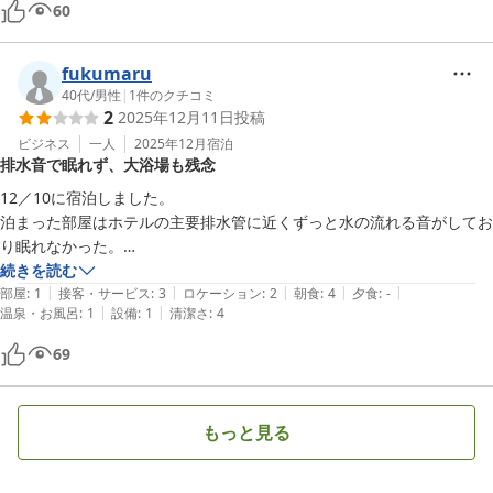
60
マイチで景観はイマイチでした

朝食を絶賛されてた方がいましたが普通です

これらの書き込みを信じてくると少しがっかりとすると思いました

fukumaru
ですが宿泊料金からのコスパはかなり良いです

40代
/
男性
|
1
件のクチコミ
2
2025年12月11日
投稿
ご理解の上利用されたら良いと思います

これらの書き込みを信じてkつ
ビジネス
一人
2025年12月
宿泊
排水音で眠れず、大浴場も残念
12／10に宿泊しました。

泊まった部屋はホテルの主要排水管に近くずっと水の流れる音がしてお
り眠れなかった。

大浴場はサウナがメンテナンスで入れず残念。

続きを読む
|
|
|
|
|
近隣の人向けに年パスみたいなのを発行している様ですが、常連が洗い
部屋
:
1
接客・サービス
:
3
ロケーション
:
2
朝食
:
4
夕食
:
-
|
|
温泉・お風呂
:
1
設備
:
1
清潔さ
:
4
場を占有（1人が熱いタオルで目を温めていた）しており、宿泊者？が
１０分位使えずに困っていました。

69
また、受付の女性はWiFi（弱い）や食事の事の説明なし。

チェックインの記名も無かったんですが大丈夫？

以前も宿泊してリベンジしましたが同様だったので次はないかも。

もっと見る