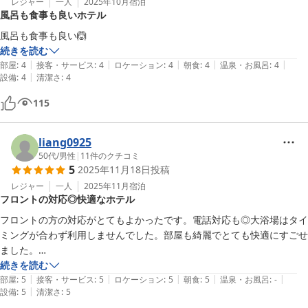
レジャー
一人
2025年10月
宿泊
風呂も食事も良いホテル
風呂も食事も良い🙆
続きを読む
|
|
|
|
|
部屋
:
4
接客・サービス
:
4
ロケーション
:
4
朝食
:
4
温泉・お風呂
:
4
|
設備
:
4
清潔さ
:
4
115
liang0925
50代
/
男性
|
11
件のクチコミ
5
2025年11月18日
投稿
レジャー
一人
2025年11月
宿泊
フロントの対応◎快適なホテル
フロントの方の対応がとてもよかったです。電話対応も◎大浴場はタイ
ミングが合わず利用しませんでした。部屋も綺麗でとても快適にすごせ
ました。

朝食も家庭的で美味しかったです。
続きを読む
|
|
|
|
|
部屋
:
5
接客・サービス
:
5
ロケーション
:
5
朝食
:
5
温泉・お風呂
:
-
|
設備
:
5
清潔さ
:
5