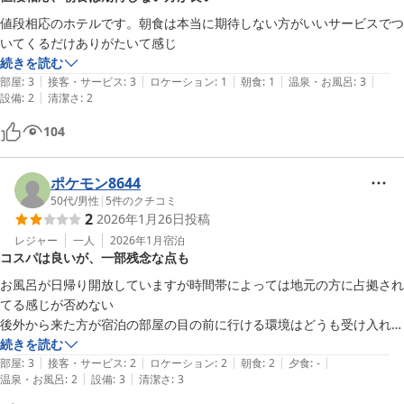
値段相応のホテルです。朝食は本当に期待しない方がいいサービスでつ
いてくるだけありがたいて感じ
続きを読む
|
|
|
|
|
部屋
:
3
接客・サービス
:
3
ロケーション
:
1
朝食
:
1
温泉・お風呂
:
3
|
設備
:
2
清潔さ
:
2
104
ポケモン8644
50代
/
男性
|
5
件のクチコミ
2
2026年1月26日
投稿
レジャー
一人
2026年1月
宿泊
コスパは良いが、一部残念な点も
お風呂が日帰り開放していますが時間帯によっては地元の方に占拠され
てる感じが否めない

後外から来た方が宿泊の部屋の目の前に行ける環境はどうも受け入れら
れない

続きを読む
|
|
|
|
|
性善説で成り立ってる感じですが今のご時世考えた方が良いと思います

部屋
:
3
接客・サービス
:
2
ロケーション
:
2
朝食
:
2
夕食
:
-
|
|
温泉・お風呂
:
2
設備
:
3
清潔さ
:
3
男性1人での宿泊でしたから気になりませんでしたが

大浴場の展望が良かったとも書き込みがありましたがガラスの清掃がイ