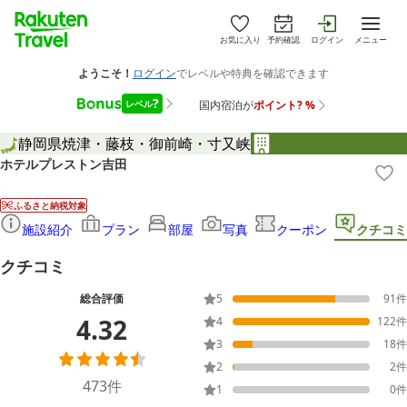
お気に入り
予約確認
ログイン
メニュー
静岡県
焼津・藤枝・御前崎・寸又峡
ホテルプレストン吉田
ふるさと納税対象
施設紹介
プラン
部屋
写真
クーポン
クチコミ
クチコミ
総合評価
5
91
件
4.32
4
122
件
3
18
件
2
2
件
473
件
1
0
件