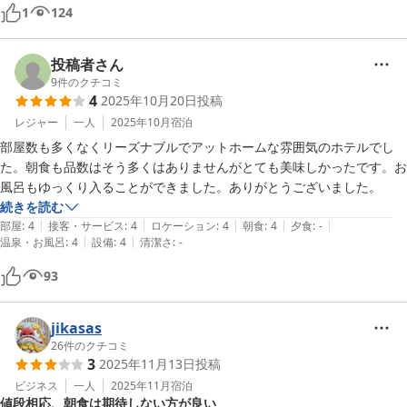
1
124
投稿者さん
9
件のクチコミ
4
2025年10月20日
投稿
レジャー
一人
2025年10月
宿泊
部屋数も多くなくリーズナブルでアットホームな雰囲気のホテルでし
た。朝食も品数はそう多くはありませんがとても美味しかったです。お
風呂もゆっくり入ることができました。ありがとうございました。
続きを読む
|
|
|
|
|
部屋
:
4
接客・サービス
:
4
ロケーション
:
4
朝食
:
4
夕食
:
-
|
|
温泉・お風呂
:
4
設備
:
4
清潔さ
:
-
93
jikasas
26
件のクチコミ
3
2025年11月13日
投稿
ビジネス
一人
2025年11月
宿泊
値段相応、朝食は期待しない方が良い