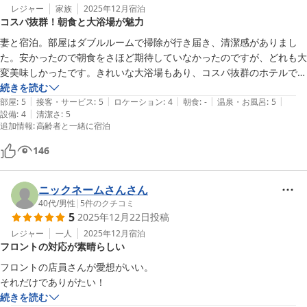
レジャー
家族
2025年12月
宿泊
コスパ抜群！朝食と大浴場が魅力
妻と宿泊。部屋はダブルルームで掃除が行き届き、清潔感がありまし
た。安かったので朝食をさほど期待していなかったのですが、どれも大
変美味しかったです。きれいな大浴場もあり、コスパ抜群のホテルで
す。
続きを読む
|
|
|
|
|
部屋
:
5
接客・サービス
:
5
ロケーション
:
4
朝食
:
-
温泉・お風呂
:
5
|
設備
:
4
清潔さ
:
5
追加情報
:
高齢者と一緒に宿泊
146
ニックネームさんさん
40代
/
男性
|
5
件のクチコミ
5
2025年12月22日
投稿
レジャー
一人
2025年12月
宿泊
フロントの対応が素晴らしい
フロントの店員さんが愛想がいい。

それだけでありがたい！
続きを読む