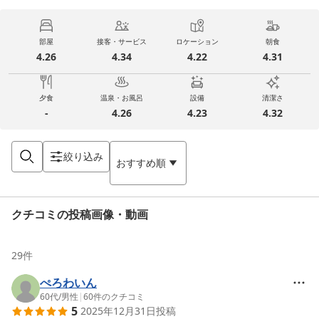
部屋
接客・サービス
ロケーション
朝食
4.26
4.34
4.22
4.31
夕食
温泉・お風呂
設備
清潔さ
-
4.26
4.23
4.32
絞り込み
おすすめ順
クチコミの投稿画像・動画
29
件
ぺろわいん
60代
/
男性
|
60
件のクチコミ
5
2025年12月31日
投稿