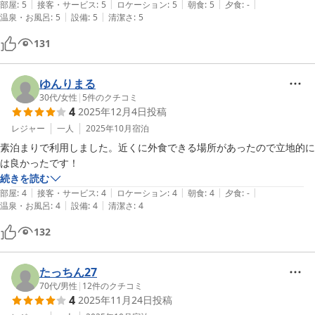
|
|
|
|
|
部屋
:
5
接客・サービス
:
5
ロケーション
:
5
朝食
:
5
夕食
:
-
|
|
温泉・お風呂
:
5
設備
:
5
清潔さ
:
5
131
ゆんりまる
30代
/
女性
|
5
件のクチコミ
4
2025年12月4日
投稿
レジャー
一人
2025年10月
宿泊
素泊まりで利用しました。近くに外食できる場所があったので立地的に
は良かったです！
続きを読む
|
|
|
|
|
部屋
:
4
接客・サービス
:
4
ロケーション
:
4
朝食
:
4
夕食
:
-
|
|
温泉・お風呂
:
4
設備
:
4
清潔さ
:
4
132
たっちん27
70代
/
男性
|
12
件のクチコミ
4
2025年11月24日
投稿