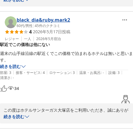
2026-05-24
「とにかく安くて助かりました」とのお言葉を頂戴し、大変嬉しく
拝読いたしました。

black_dia&ruby.mark2
また、周辺には飲食店が多く便利にご利用いただけたとのこと、安
60代
/
男性
|
45
件のクチコミ
4
2026年5月17日
投稿
心いたしました。

今後もご滞在しやすい価格と環境づくりに努めてまいります。

レジャー
一人
2026年5月
宿泊
駅近でこの価格は他にない
またお近くへお越しの際には、ぜひご利用いただけますと幸いでご
週末の山手線沿線の駅近くでこの価格で泊まれるホテルは無いと思いま
ざいます。スタッフ一同、心よりお待ち申し上げております。
続きを読む
ホテルサンターガス大塚店
|
|
|
|
|
部屋
:
3
接客・サービス
:
4
ロケーション
:
3
温泉・お風呂
:
-
設備
:
3
2026-05-24
清潔さ
:
-
34
この度はホテルサンターガス大塚店をご利用いただき、誠にありが
とうございます。

続きを読む
また、「駅近でこの価格は他にない」とのお言葉を頂戴し、大変嬉
しく拝読いたしました。
