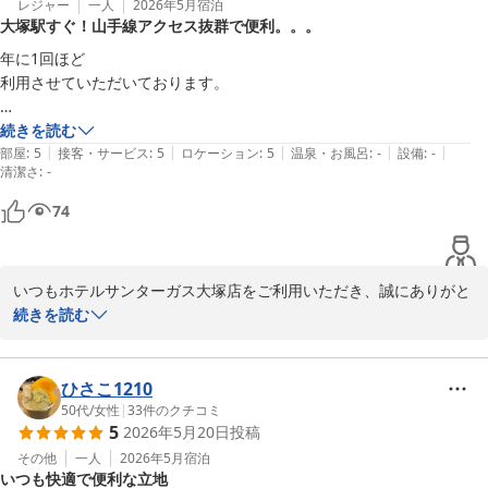
また上京の際にもご利用を検討いただけるとのこと、スタッフ一同
レジャー
一人
2026年5月
宿泊
大塚駅すぐ！山手線アクセス抜群で便利。。。
大きな励みとなっております。

今後も快適にお過ごしいただける環境づくりに努めてまいります。

年に1回ほど

利用させていただいております。

またお越しいただける日をスタッフ一同、心よりお待ち申し上げて
おります。
JR大塚駅からすぐ着きます。便利です。

続きを読む
|
|
|
|
|
部屋
:
5
接客・サービス
:
5
ロケーション
:
5
温泉・お風呂
:
-
設備
:
-
ホテルサンターガス大塚店
清潔さ
:
-
JR山手線で

2026-05-24
池袋方面

74
上野方面

両方へのアクセスが便利ですよ。

いつもホテルサンターガス大塚店をご利用いただき、誠にありがと
おすすめです。
うございます。

続きを読む
また、「大塚駅すぐ」「山手線のアクセスが便利」とのお言葉を頂
戴し、大変嬉しく拝読いたしました。

ひさこ1210
池袋方面・上野方面のどちらにも移動しやすい立地は、多くのお客
50代
/
女性
|
33
件のクチコミ
5
2026年5月20日
投稿
様にご好評いただいており、今回も便利にご利用いただけたようで
安心いたしました。

その他
一人
2026年5月
宿泊
いつも快適で便利な立地
今後も快適にお過ごしいただける環境づくりに努めてまいります。
