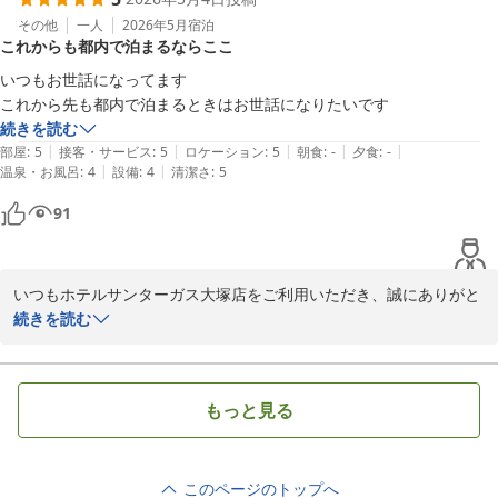
てた」とのお言葉を頂戴し、大変嬉しく拝読いたしました。

お寄せいただいたお声を励みに、今後も気持ちよくお過ごしいただ
その他
一人
2026年5月
宿泊
これからも都内で泊まるならここ
ける接客を心がけてまいります。

いつもお世話になってます

またご利用いただけるとのお言葉、心より感謝申し上げます。

これから先も都内で泊まるときはお世話になりたいです
次回のお越しをスタッフ一同、心よりお待ち申し上げております。
続きを読む
|
|
|
|
|
部屋
:
5
接客・サービス
:
5
ロケーション
:
5
朝食
:
-
夕食
:
-
ホテルサンターガス大塚店
|
|
温泉・お風呂
:
4
設備
:
4
清潔さ
:
5
2026-05-16
91
いつもホテルサンターガス大塚店をご利用いただき、誠にありがと
うございます。

続きを読む
また、「これから先も都内で泊まるときはお世話になりたい」との
お言葉を頂戴し、大変嬉しく拝読いたしました。

もっと見る
日頃よりご愛顧いただいていることに心より感謝申し上げます。

今後も変わらず快適にお過ごしいただけるよう、スタッフ一同努め
てまいります。

このページのトップへ