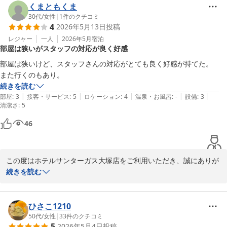
くまともくま
週末の山手線沿線という立地の中で、当館の価格設定にご満足いた
30代
/
女性
|
1
件のクチコミ
4
2026年5月13日
投稿
だけたことは、私どもにとって大きな励みでございます。

今後も利便性と価格のバランスを大切にしながら、快適にお過ごし
レジャー
一人
2026年5月
宿泊
部屋は狭いがスタッフの対応が良く好感
いただける環境づくりに努めてまいります。

部屋は狭いけど、スタッフさんの対応がとても良く好感が持てた。

またお近くへお越しの際には、ぜひご利用いただけますと幸いでご
また行くのもあり。
ざいます。スタッフ一同、心よりお待ち申し上げております。
続きを読む
|
|
|
|
|
部屋
:
3
接客・サービス
:
5
ロケーション
:
4
温泉・お風呂
:
-
設備
:
3
ホテルサンターガス大塚店
清潔さ
:
5
2026-05-24
46
この度はホテルサンターガス大塚店をご利用いただき、誠にありが
とうございます。

続きを読む
お部屋の広さにつきましてはご不便をおかけし、申し訳ございませ
ん。

ひさこ1210
そのような中でも、スタッフの対応について「とても良く好感が持
50代
/
女性
|
33
件のクチコミ
5
2026年5月4日
投稿