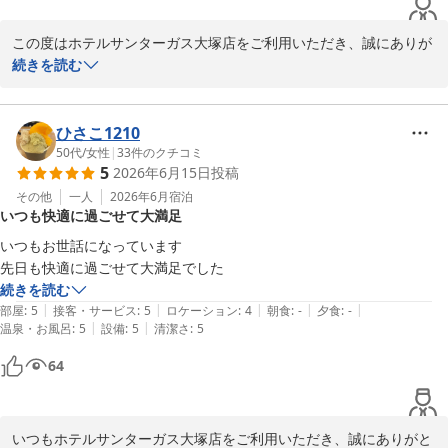
この度はホテルサンターガス大塚店をご利用いただき、誠にありが
とうございます。

続きを読む
久しぶりのご宿泊とのこと、再びお選びいただけたことを大変嬉し
く拝読いたしました。

ひさこ1210
また、冷蔵庫が設置されておらずご不便をおかけし、申し訳ござい
50代
/
女性
|
33
件のクチコミ
5
2026年6月15日
投稿
ません。

冷蔵庫はセミダブルルームおよび別館ダブルルームにのみ設置がご
その他
一人
2026年6月
宿泊
いつも快適に過ごせて大満足
ざいますが、その他のお部屋をご利用のお客様には、フロントにて
クーラーボックスと保冷剤の貸し出しを行っております。必要な際
いつもお世話になっています

はどうぞお気軽にお申し付けくださいませ。

続きを読む
「コスパ抜群」とのお言葉を頂戴し、大変励みになっております。

|
|
|
|
|
部屋
:
5
接客・サービス
:
5
ロケーション
:
4
朝食
:
-
夕食
:
-
またのご利用を心よりお待ち申し上げております。
|
|
温泉・お風呂
:
5
設備
:
5
清潔さ
:
5
ホテルサンターガス大塚店
64
2026-06-24
いつもホテルサンターガス大塚店をご利用いただき、誠にありがと