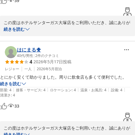
39
2026-05-24
この度はホテルサンターガス大塚店をご利用いただき、誠にありが
とうございます。

続きを読む
「安くて清潔」「親切な対応」とのお言葉を頂戴し、大変嬉しく拝
読いたしました。

はにまる🐥
お部屋につきましてはコンパクトな造りのためご不便をおかけした
40代
/
男性
|
2
件のクチコミ
4
2026年5月17日
投稿
部分もあったかと存じますが、寝るだけであれば十分とのお声をい
ただき、安心いたしました。

レジャー
一人
2026年5月
宿泊
また、清潔さやフロントスタッフの対応について好印象を持ってい
とにかく安くて助かりました。周りに飲食店も多くて便利でした。
ただけたことは、スタッフ一同の励みになります。

続きを読む
|
|
|
|
|
部屋
:
4
接客・サービス
:
4
ロケーション
:
4
温泉・お風呂
:
4
設備
:
4
清潔さ
今後も快適にお過ごしいただけるよう、できる限りの改善と工夫に
:
4
努めてまいります。

33
またお近くへお越しの際には、ぜひ当館をご利用いただけますと幸
いでございます。スタッフ一同、心よりお待ち申し上げておりま
す。
この度はホテルサンターガス大塚店をご利用いただき、誠にありが
ホテルサンターガス大塚店
とうございます。

続きを読む