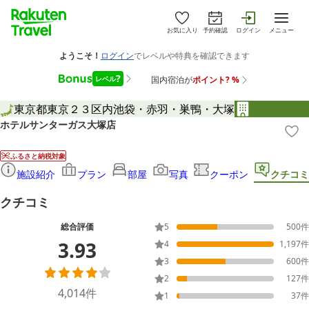
お気に入り
予約確認
ログイン
メニュー
東京都
東京２３区内
池袋・赤羽・巣鴨・大塚
ホテルサンターガス大塚店
ふるさと納税対象
施設紹介
プラン
部屋
写真
クーポン
クチコミ
クチコミ
総合評価
5
500
件
3.93
4
1,197
件
3
600
件
2
127
件
4,014
件
1
37
件