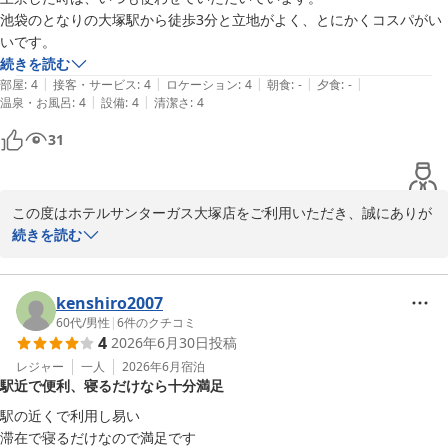
ォシュレットの有無が異なります。

池袋のとなりの大塚駅から徒歩3分と立地がよく、とにかくコスパがい
本館セミダブルルームと禁煙シングルルームSタイプには設置がご
いです。
ざいますが、その他のお部屋では設備の都合上ご用意がございませ
続きを読む
ん。

|
|
|
|
|
部屋
:
4
接客・サービス
:
4
ロケーション
:
4
朝食
:
-
夕食
:
-
いただいたご意見は今後の改善の参考として大切にさせていただき
|
|
温泉・お風呂
:
4
設備
:
4
清潔さ
:
4
ます。

31
次回も快適にお過ごしいただけるよう、スタッフ一同努めてまいり
ます。

またのご来館をスタッフ一同、心よりお待ち申し上げております。
この度はホテルサンターガス大塚店をご利用いただき、誠にありが
とうございます。

続きを読む
ホテルサンターガス大塚店
また、上京の際にいつも当館をお選びいただいているとのこと、心
2026-07-21
より御礼申し上げます。

kenshiro2007
大塚駅から徒歩3分という立地や、都内でのご滞在にご利用いただ
60代
/
男性
|
6
件のクチコミ
4
2026年6月30日
投稿
きやすい料金設定について「最高」とのお言葉を頂戴し、大変嬉し
く拝読いたしました。

レジャー
一人
2026年6月
宿泊
駅近で便利、寝るだけなら十分満足
今後も変わらず快適にお過ごしいただけるよう、サービスの向上に
努めてまいります。

駅の近くで利用し易い

滞在で寝るだけなので満足です