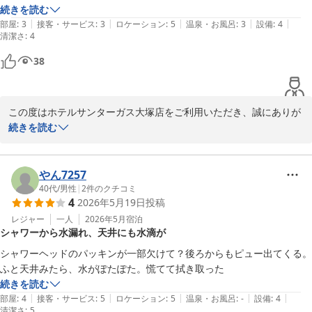
ます。
続きを読む
|
|
|
|
|
部屋
:
3
接客・サービス
:
3
ロケーション
:
5
温泉・お風呂
:
3
設備
:
4
ホテルサンターガス大塚店
清潔さ
:
4
2026-05-24
38
この度はホテルサンターガス大塚店をご利用いただき、誠にありが
とうございます。

続きを読む
「駅近でリーズナブル」とのお言葉を頂戴し、大変嬉しく拝読いた
しました。

やん7257
駅からのアクセスや価格面にご満足いただけたことは、私どもにと
40代
/
男性
|
2
件のクチコミ
4
2026年5月19日
投稿
って大きな励みでございます。

今後も快適にご利用いただける環境づくりに努めてまいります。

レジャー
一人
2026年5月
宿泊
シャワーから水漏れ、天井にも水滴が
またお近くへお越しの際には、ぜひ当館をご利用いただけますと幸
シャワーヘッドのパッキンが一部欠けて？後ろからもピュー出てくる。
いでございます。スタッフ一同、心よりお待ち申し上げておりま
ふと天井みたら、水がぽたぽた。慌てて拭き取った
す。
続きを読む
|
|
|
|
|
部屋
:
4
接客・サービス
:
5
ロケーション
:
5
温泉・お風呂
:
-
設備
:
4
ホテルサンターガス大塚店
清潔さ
:
5