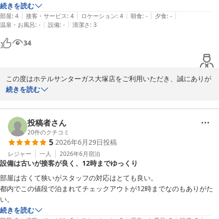
またのご利用をスタッフ一同、心よりお待ち申し上げております。
続きを読む
|
|
|
|
|
部屋
:
4
接客・サービス
:
4
ロケーション
:
4
朝食
:
-
夕食
:
-
ホテルサンターガス大塚店
|
|
温泉・お風呂
:
-
設備
:
-
清潔さ
:
3
2026-07-03
34
この度はホテルサンターガス大塚店をご利用いただき、誠にありが
とうございます。

続きを読む
駅からのアクセスについて「利用しやすい」とのお言葉を頂戴し、
大変嬉しく拝読いたしました。

投稿者さん
また、ご滞在中はゆっくりお休みいただけたとのこと、安心いたし
20
件のクチコミ
5
2026年6月29日
投稿
ました。

当館はコンパクトな造りではございますが、寝るだけのご利用には
レジャー
一人
2026年6月
宿泊
設備は古いが接客が良く、12時までゆっくり
十分との評価をいただき、励みになっております。

部屋は古くて狭いがスタッフの対応はとても良い。

今後も快適にお過ごしいただけるよう努めてまいります。

都内でこの値段で泊まれてチェックアウトが12時までなのもありがた
またのご利用をスタッフ一同、心よりお待ち申し上げております。
い。
続きを読む
ホテルサンターガス大塚店