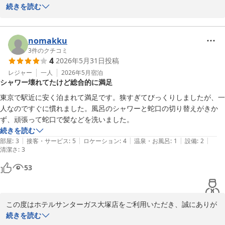
うございます。

続きを読む
先日も快適にお過ごしいただけたとのこと、大変嬉しく拝読いたし
ました。

nomakku
日頃よりご愛顧いただいているお客様にそのようにお言葉を頂戴で
3
件のクチコミ
4
2026年5月31日
投稿
き、スタッフ一同大きな励みとなっております。

今後も変わらず快適にお過ごしいただけるよう、より良い環境づく
レジャー
一人
2026年5月
宿泊
シャワー壊れてたけど総合的に満足
りに努めてまいります。

東京で駅近に安く泊まれて満足です。狭すぎてびっくりしましたが、一
またのお越しをスタッフ一同、心よりお待ち申し上げております。
人なのですぐに慣れました。風呂のシャワーと蛇口の切り替えがきか
ず、頑張って蛇口で髪などを洗いました。
ホテルサンターガス大塚店
続きを読む
2026-06-18
|
|
|
|
|
部屋
:
3
接客・サービス
:
5
ロケーション
:
4
温泉・お風呂
:
1
設備
:
2
清潔さ
:
3
53
この度はホテルサンターガス大塚店をご利用いただき、誠にありが
とうございます。

続きを読む