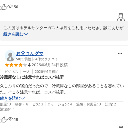
またのご利用をスタッフ一同、心よりお待ち申し上げております。
50
ホテルサンターガス大塚店
2026-07-03
この度はホテルサンターガス大塚店をご利用いただき、誠にありが
とうございます。

続きを読む
また、いつもご利用いただいているとのこと、心より御礼申し上げ
ます。

お父さんグマ
スタッフの接客について温かいお言葉を頂戴し、大変嬉しく拝読い
50代
/
男性
|
84
件のクチコミ
4
2026年6月24日
投稿
たしました。

いただいたお言葉は、スタッフにとって何よりの励みでございま
ビジネス
一人
2026年6月
宿泊
冷蔵庫なしに注意すればコスパ抜群
す。

久しぶりの宿泊だったので、冷蔵庫なしの部屋があることを忘れてい
今後も変わらず気持ちよくお過ごしいただけるよう、より良いサー
た。そこを注意すれば、コスパ抜群。
ビスを提供できるよう努めてまいります。

続きを読む
またのご利用をスタッフ一同、心よりお待ち申し上げております。
|
|
|
|
|
部屋
:
3
接客・サービス
:
3
ロケーション
:
4
温泉・お風呂
:
3
設備
:
2
清潔さ
:
3
ホテルサンターガス大塚店
19
2026-07-03