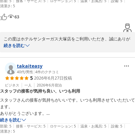
|
|
|
|
|
部屋
:
5
接客・サービス
:
5
ロケーション
:
5
温泉・お風呂
:
5
設備
:
5
2026-07-03
清潔さ
:
5
63
この度はホテルサンターガス大塚店をご利用いただき、誠にありが
とうございます。

続きを読む
また、スタッフの対応について温かいお言葉を頂戴し、大変嬉しく
拝読いたしました。

takaiteasy
お部屋につきましては、設備が古くコンパクトな造りでご不便をお
40代
/
男性
|
4
件のクチコミ
5
2026年6月27日
投稿
かけし申し訳ございません。それでもなお、チェックアウト時間を
12時までゆっくりお過ごしいただけたとのこと、安心いたしまし
ビジネス
一人
2026年6月
宿泊
スタッフの接客が気持ち良い、いつも利用
た。

スタッフさんの接客が気持ちがいいです。いつも利用させていただいて
都内でのご滞在に当館をお選びいただけたこと、心より御礼申し上
ます。

げます。

ありがとうございます。

今後も快適にお過ごしいただけるよう、より良い環境づくりに努め
続きを読む
てまいります。

|
|
|
|
|
部屋
:
5
接客・サービス
:
5
ロケーション
:
5
温泉・お風呂
:
5
設備
:
5
清潔さ
:
5