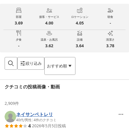
部屋
接客・サービス
ロケーション
朝食
3.69
4.00
4.05
-
夕食
温泉・お風呂
設備
清潔さ
-
3.62
3.64
3.78
絞り込み
おすすめ順
クチコミの投稿画像・動画
2,909
件
ネイサンペトレリ
40代
/
男性
|
4
件のクチコミ
4
2026年5月5日
投稿