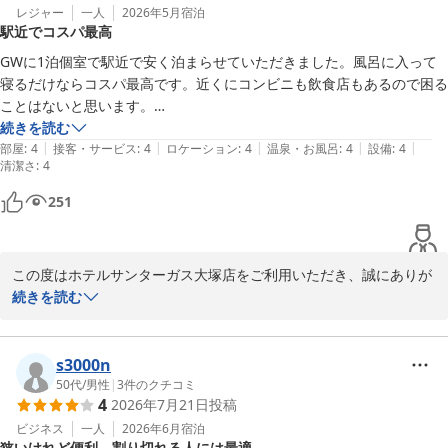
レジャー
一人
2026年5月
宿泊
駅近でコスパ最高
GWに1泊個室で駅近で安く泊まらせていただきました。風呂に入って
寝るだけならコスパ最高です。近くにコンビニも飲食店もあるので困る
ことはないと思います。

チェックアウトも12:00なのでゆっくりできてよかったです。
続きを読む
|
|
|
|
|
部屋
:
4
接客・サービス
:
4
ロケーション
:
4
温泉・お風呂
:
4
設備
:
4
清潔さ
:
4
251
この度はホテルサンターガス大塚店をご利用いただき、誠にありが
とうございます。

続きを読む
GWのご宿泊に当館をお選びいただき、また「コスパ最高」とのお
言葉を頂戴し、大変嬉しく拝読いたしました。

s3000n
大塚駅からのアクセスや、周辺のコンビニ・飲食店の利便性につい
50代
/
男性
|
3
件のクチコミ
4
2026年7月21日
投稿
てもご満足いただけたようで何よりでございます。

また、12時チェックアウトでゆっくりお過ごしいただけたとのこと
ビジネス
一人
2026年6月
宿泊
狭いけれど便利、割り切れる人には最適