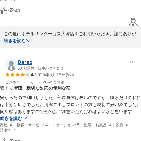
2026-05-24
41
この度はホテルサンターガス大塚店をご利用いただき、誠にありが
とうございます。

続きを読む
シャワー使用時の水漏れによりご不安とご不便をおかけしましたこ
と、心よりお詫び申し上げます。

Derax
ご指摘いただいたシャワーヘッドにつきましては、パッキン不良を
60代
/
男性
|
43
件のクチコミ
4
2026年5月18日
投稿
確認し、すでに新しいものへ交換を完了しております。

ビジネス
一人
2026年5月
宿泊
安くて清潔、親切な対応の便利な宿
ご滞在中にご不快な思いをおかけしましたこと、重ねてお詫び申し
上げます。

安かったので利用しました。部屋自体は狭いのですが、寝るだけの私に
今後同様の事象が起こらぬよう、設備管理の強化に努めてまいりま
は十分な広さでした。清潔ですしフロントの方も親切で好印象でした。
す。

閉所感はありますのでその点ご注意いただければよいかと思います。
続きを読む
また機会がございましたら、ぜひ当館をご利用いただけますと幸い
|
|
|
|
|
部屋
:
4
接客・サービス
:
4
ロケーション
:
5
温泉・お風呂
:
4
設備
:
4
清潔さ
でございます。
:
4
ホテルサンターガス大塚店