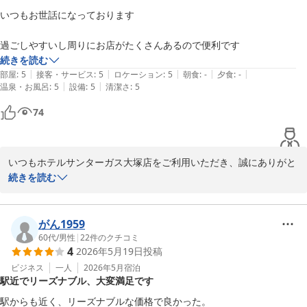
いつもお世話になっております

またお近くへお越しの際には、ぜひご利用いただけますと幸いでご
ざいます。スタッフ一同、心よりお待ち申し上げております。
過ごしやすいし周りにお店がたくさんあるので便利です
続きを読む
ホテルサンターガス大塚店
|
|
|
|
|
部屋
:
5
接客・サービス
:
5
ロケーション
:
5
朝食
:
-
夕食
:
-
2026-05-24
|
|
温泉・お風呂
:
5
設備
:
5
清潔さ
:
5
74
いつもホテルサンターガス大塚店をご利用いただき、誠にありがと
うございます。

続きを読む
過ごしやすいとのお言葉を頂戴し、大変嬉しく拝読いたしました。

また、周辺にお店が多く便利にご利用いただけているとのこと、安
がん1959
心いたしました。

60代
/
男性
|
22
件のクチコミ
4
2026年5月19日
投稿
今後も快適にお過ごしいただける環境づくりに努めてまいります。

ビジネス
一人
2026年5月
宿泊
駅近でリーズナブル、大変満足です
引き続きお近くへお越しの際には、ぜひ当館をご利用いただけます
と幸いでございます。スタッフ一同、心よりお待ち申し上げており
駅からも近く、リーズナブルな価格で良かった。