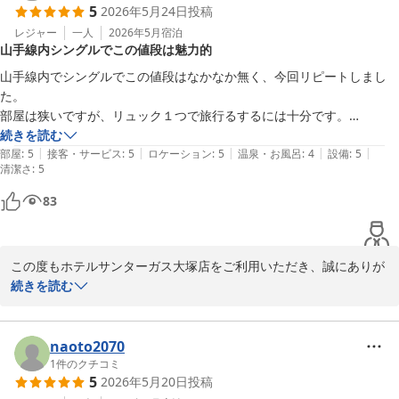
5
2026年5月24日
投稿
またお近くへお越しの際には、ぜひご利用いただけますと幸いでご
ざいます。スタッフ一同、心よりお待ち申し上げております。
レジャー
一人
2026年5月
宿泊
山手線内シングルでこの値段は魅力的
ホテルサンターガス大塚店
山手線内でシングルでこの値段はなかなか無く、今回リピートしまし
2026-05-27
た。

部屋は狭いですが、リュック１つで旅行るするには十分です。

続きを読む
|
|
|
|
|
部屋
:
5
接客・サービス
:
5
ロケーション
:
5
温泉・お風呂
:
4
設備
:
5
清潔さ
:
5
83
この度もホテルサンターガス大塚店をご利用いただき、誠にありが
とうございます。

続きを読む
「山手線内でシングル、この価格は魅力的」とのお言葉を頂戴し、
大変嬉しく拝読いたしました。

naoto2070
お部屋はコンパクトな造りではございますが、リュックでのご旅行
1
件のクチコミ
5
2026年5月20日
投稿
には十分とのお声をいただき、安心いたしました。
