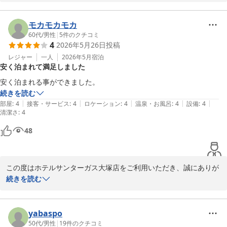
また、駅近でのご滞在にご満足いただけたとのお言葉、大変嬉しく
拝読いたしました。

モカモカモカ
一方で、シャワーと蛇口の切り替えが作動せず、ご不便をおかけし
60代
/
男性
|
5
件のクチコミ
4
2026年5月26日
投稿
てしまい誠に申し訳ございませんでした。

いただいたご指摘を受け、該当箇所はすでに修繕を完了しておりま
レジャー
一人
2026年5月
宿泊
安く泊まれて満足しました
す。次回は快適にご利用いただけるよう整えておりますので、どう
ぞご安心ください。

安く泊まれる事ができました。
続きを読む
お部屋のコンパクトさにつきましても、すぐに慣れてお過ごしいた
|
|
|
|
|
部屋
:
4
接客・サービス
:
4
ロケーション
:
4
温泉・お風呂
:
4
設備
:
4
清潔さ
だけたとのこと、ありがたく存じます。

:
4
今後もより快適な環境づくりに努めてまいります。

48
またお近くへお越しの際には、ご利用いただけますと幸いでござい
ます。スタッフ一同、心よりお待ち申し上げております。
この度はホテルサンターガス大塚店をご利用いただき、誠にありが
ホテルサンターガス大塚店
とうございます。

続きを読む
2026-06-04
「安く泊まれた」とのお言葉を頂戴し、大変嬉しく拝読いたしまし
た。

yabaspo
今後もご満足いただける価格と環境づくりに努めてまいります。

50代
/
男性
|
19
件のクチコミ