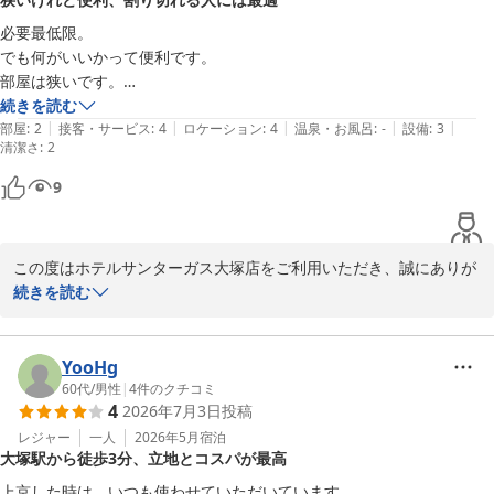
について安心いたしました。

必要最低限。

今後も快適にお過ごしいただけるよう努めてまいりますので、また
でも何がいいかって便利です。

東京へお越しの際はぜひ当館をご利用くださいませ。スタッフ一
部屋は狭いです。

同、心よりお待ち申し上げております。
トイレも建物によってウォシュレット無し。

続きを読む
|
|
|
|
|
そんなの関係ない方にはハマるホテルです。
部屋
:
2
接客・サービス
:
4
ロケーション
:
4
温泉・お風呂
:
-
設備
:
3
ホテルサンターガス大塚店
清潔さ
:
2
2026-05-05
9
この度はホテルサンターガス大塚店をご利用いただき、誠にありが
とうございます。

続きを読む
「狭いけれど便利」「割り切れる方には最適」とのお言葉を頂戴
し、当館の特徴をご理解いただいたうえでご利用くださっているこ
YooHg
と、大変嬉しく拝読いたしました。

60代
/
男性
|
4
件のクチコミ
4
2026年7月3日
投稿
お部屋はコンパクトな造りではございますが、必要なものをシンプ
ルにまとめた環境を評価していただき、励みになっております。

レジャー
一人
2026年5月
宿泊
大塚駅から徒歩3分、立地とコスパが最高
また、トイレの設備につきましては、建物やお部屋タイプによりウ
上京した時は、いつも使わせていただいています。
