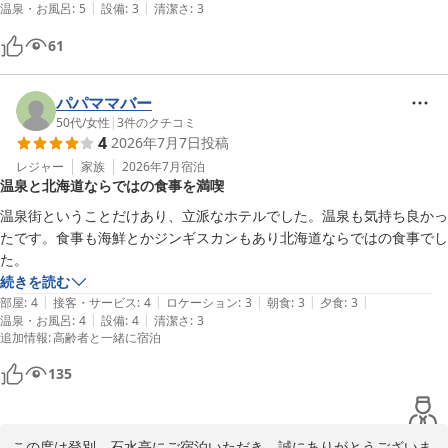
|
|
温泉・お風呂
:
5
設備
:
3
清潔さ
:
3
61
パパママバー
50代
/
女性
|
3
件のクチコミ
4
2026年7月7日
投稿
レジャー
家族
2026年7月
宿泊
温泉と北海道ならではの食事を満喫
温泉街ということだけあり、立派なホテルでした。温泉も気持ち良かっ
たです。食事も海鮮とかジンギスカンもあり北海道ならではの食事でし
た。
続きを読む
|
|
|
|
|
部屋
:
4
接客・サービス
:
4
ロケーション
:
3
朝食
:
3
夕食
:
3
|
|
温泉・お風呂
:
4
設備
:
4
清潔さ
:
3
追加情報
:
高齢者と一緒に宿泊
135
この度は登別　石水亭にご宿泊いただき、誠にありがとうございま