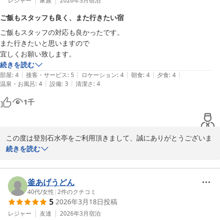
お客様のまたのお越しを従業員一同、心よりお待ちしております。

レジャー
家族
2026年3月
宿泊
ご飯もスタッフも良く、また行きたい宿
ご飯もスタッフの対応も良かったです。

登別 石水亭
また行きたいと思いますので

2026-03-08
宜しくお願い致します。
続きを読む
|
|
|
|
|
部屋
:
4
接客・サービス
:
5
ロケーション
:
4
朝食
:
4
夕食
:
4
|
|
温泉・お風呂
:
4
設備
:
3
清潔さ
:
4
1
千
この度は登別石水亭をご利用頂きまして、誠にありがとうございま
す。

続きを読む
ご宿泊の際は、当館のお食事やスタッフの対応にご満足頂けたよう
で、大変嬉しく思います。

今後もお客様から頂くご意見を参考にしながら、従業員一同、一層
釜あげうどん
サービス向上に努めて参ります。

40代
/
女性
|
2
件のクチコミ
5
2026年3月18日
投稿
貴重なご意見ありがとうございます。

お客様のまたのお越しを従業員一同、心よりお待ちしております。

レジャー
友達
2026年3月
宿泊