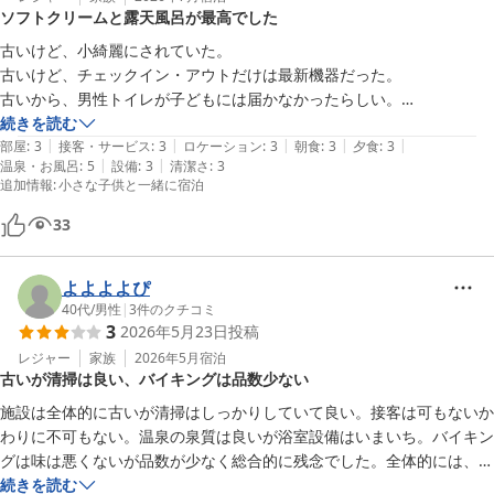
ソフトクリームと露天風呂が最高でした
登別石水亭
古いけど、小綺麗にされていた。

登別 石水亭
古いけど、チェックイン・アウトだけは最新機器だった。

2026-05-19
古いから、男性トイレが子どもには届かなかったらしい。

食事のソフトクリームが朝も晩も食べられて、しかもよくある味じゃな
続きを読む
|
|
|
|
|
く、バニラ味とメロン味があり、ミルキーであっさりしていて美味しか
部屋
:
3
接客・サービス
:
3
ロケーション
:
3
朝食
:
3
夕食
:
3
|
|
温泉・お風呂
:
5
設備
:
3
清潔さ
:
3
った！

追加情報
:
小さな子供と一緒に宿泊
海鮮美味しかったが、いくらが食べたかった😂

お風呂は2種類あり、広くて露天風呂が特に良かった😊
33
よよよよぴ
40代
/
男性
|
3
件のクチコミ
3
2026年5月23日
投稿
レジャー
家族
2026年5月
宿泊
古いが清掃は良い、バイキングは品数少ない
施設は全体的に古いが清掃はしっかりしていて良い。接客は可もないか
わりに不可もない。温泉の泉質は良いが浴室設備はいまいち。バイキン
グは味は悪くないが品数が少なく総合的に残念でした。全体的には、今
回はクーポン割引を考慮して普通、割引なしならコスパ悪しとなるか
続きを読む