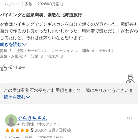
お客様のまたのお越しを従業員一同、心よりお待ちしております。

レジャー
家族
2026年3月
宿泊
バイキングと温泉満喫、素敵な北海道旅行
登別 石水亭
夕食はバイキングでジンギスカンを自分で焼くのが良かった。海鮮丼も
2026-05-17
自分で作るのも良かったしおいしかった。時間帯で慌ただしくざわざわ
してたけど、それは仕方ないなと思います。

外国のスタッフもたくさん働かれて居ましたが、とても丁寧にしていた
続きを読む
|
|
|
|
|
だきました。

部屋
:
5
接客・サービス
:
4
ロケーション
:
4
朝食
:
4
夕食
:
4
|
|
温泉・お風呂
:
4
設備
:
3
清潔さ
:
3
温泉も広々満喫しました。結婚30年で初めての登別旅行プレゼントを
頂き嬉しかったです。

1.4
千
マッサージチェア付きのお部屋とても良かったし、疲れが取れました。

禁煙部屋でしたが、トイレの所からタバコの匂いがして残念だった。

山だから仕方ないと思うがてんとう虫が4匹もいたのはビックリした。

この度は登別石水亭をご利用頂きまして、誠にありがとうございま
でも北海道旅行満喫できていい思い出ができました。
す。

続きを読む
ご宿泊の際は、お食事や大浴場、温泉にご満足頂けたようで、大変
嬉しく思います。ジンギスカンや海鮮丼もご満足頂けたようで、調
理スタッフの励みになります。

ぐらきちさん
今後もお客様から頂くご意見を参考にしながら、従業員一同、一層
40代
/
男性
|
3
件のクチコミ
5
2026年3月7日
投稿
サービス向上に努めて参ります。

貴重なご意見ありがとうございます。

レジャー
家族
2026年3月
宿泊