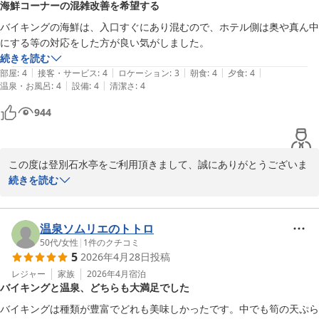
海鮮コーナーの混雑改善を希望する
登別 石水亭
バイキングの海鮮は、入口すぐにあり混むので、ホテル側は奥や真ん中
2026-03-19
にする等の対応をした方が良い気がしました。
続きを読む
|
|
|
|
|
部屋
:
4
接客・サービス
:
4
ロケーション
:
3
朝食
:
4
夕食
:
4
|
|
温泉・お風呂
:
4
設備
:
4
清潔さ
:
4
944
この度は登別石水亭をご利用頂きまして、誠にありがとうございま
す。

続きを読む
ご宿泊の際は、お食事会場の混雑について、ご不便な思いをさせて
しまい、大変申し訳ございませんでした。

頂いたご意見は直ちにスタッフ内で共有し、お客様が快適にお食事
温泉ソムリエのトトロ
ができるような環境作りを目指して参ります。

50代
/
女性
|
1
件のクチコミ
5
2026年4月28日
投稿
貴重なご意見ありがとうございます。

お客様のまたのお越しを従業員一同、心よりお待ちしております。

レジャー
家族
2026年4月
宿泊
バイキングと温泉、どちらも大満足でした
バイキングは種類が豊富でどれも美味しかったです。中でも筍の天ぷら
登別 石水亭