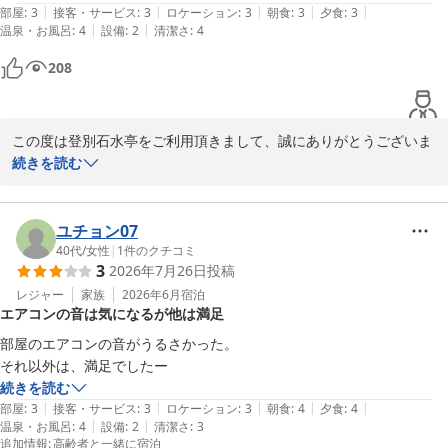
|
|
|
|
|
と。
部屋
:
3
接客・サービス
:
3
ロケーション
:
3
朝食
:
3
夕食
:
3
|
|
温泉・お風呂
:
4
設備
:
2
清潔さ
:
4
208
この度は登別石水亭をご利用頂きまして、誠にありがとうございま
す。

続きを読む
ご宿泊の際は、お部屋やお食事にご満足頂けた一方で、ご指摘頂い
た点については真摯に受け止め、今後のサービス向上に努めて参り
ます。

ユチョン07
貴重なご意見ありがとうございます。

40代
/
女性
|
1
件のクチコミ
3
2026年7月26日
投稿
お客様のまたのお越しを従業員一同、心よりお待ちしております。

レジャー
家族
2026年6月
宿泊
エアコンの音は気になるが他は満足
部屋のエアコンの音がうるさかった。

登別 石水亭
それ以外は、満足でしたー
2026-05-29
続きを読む
|
|
|
|
|
部屋
:
3
接客・サービス
:
3
ロケーション
:
3
朝食
:
4
夕食
:
4
|
|
温泉・お風呂
:
4
設備
:
2
清潔さ
:
3
追加情報
:
高齢者と一緒に宿泊