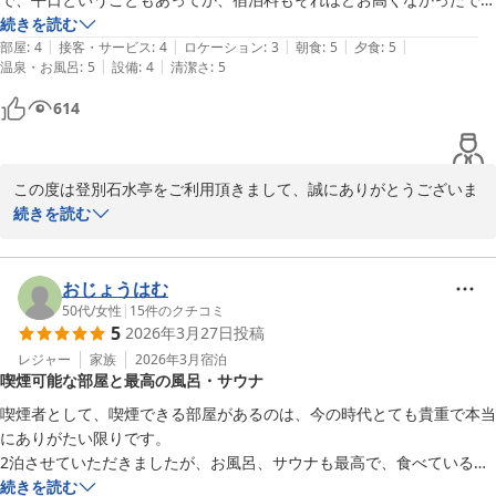
す。

続きを読む
|
|
|
|
|
1点思ったこととしては、朝食のなべ焼きうどん、夕食のジンギスカン
部屋
:
4
接客・サービス
:
4
ロケーション
:
3
朝食
:
5
夕食
:
5
|
|
温泉・お風呂
:
5
設備
:
4
清潔さ
:
5
は固形燃料を使用していましたが、宿によってはカセットボンベのコン
ロを使用しているところもあります。固形燃料の方が風情はある（？）
614
のですが、追加で食べたい場合は取り換える手間もありますし、宿にと
っても固形燃料の方がコストが高いのでは？と思いました。
この度は登別石水亭をご利用頂きまして、誠にありがとうございま
す。

続きを読む
ご宿泊の際は、当館のお食事やサービスにご満足頂けたようで、大
変嬉しく思います。

今後もお客様から頂くご意見を参考にしながら、従業員一同、一層
おじょうはむ
サービス向上に努めて参ります。

50代
/
女性
|
15
件のクチコミ
5
2026年3月27日
投稿
貴重なご意見ありがとうございます。

お客様のまたのお越しを従業員一同、心よりお待ちしております。

レジャー
家族
2026年3月
宿泊
喫煙可能な部屋と最高の風呂・サウナ
喫煙者として、喫煙できる部屋があるのは、今の時代とても貴重で本当
登別 石水亭
にありがたい限りです。

2026-04-05
2泊させていただきましたが、お風呂、サウナも最高で、食べていると
き、満腹のとき、寝ているとき以外、ほとんど浴室にいました。

続きを読む