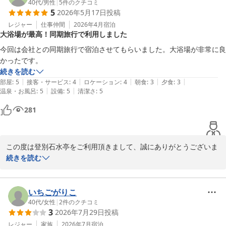
40代
/
男性
|
5
件のクチコミ
2026-05-20
5
2026年5月17日
投稿
レジャー
仕事仲間
2026年4月
宿泊
大浴場が最高！同期旅行で利用しました
今回は会社との同期旅行で宿泊させてもらいました。大浴場が非常に良
かったです。
続きを読む
|
|
|
|
|
部屋
:
5
接客・サービス
:
4
ロケーション
:
4
朝食
:
3
夕食
:
3
|
|
温泉・お風呂
:
5
設備
:
5
清潔さ
:
5
281
この度は登別石水亭をご利用頂きまして、誠にありがとうございま
す。

続きを読む
ご宿泊の際は、大浴場にご満足頂けたようで、大変嬉しく思いま
す。

今後もお客様から頂くご意見を参考にしながら、従業員一同、一層
いちごがりこ
サービス向上に努めて参ります。

40代
/
女性
|
2
件のクチコミ
3
2026年7月29日
投稿
貴重なご意見ありがとうございます。

お客様のまたのお越しを従業員一同、心よりお待ちしております。

レジャー
家族
2026年7月
宿泊