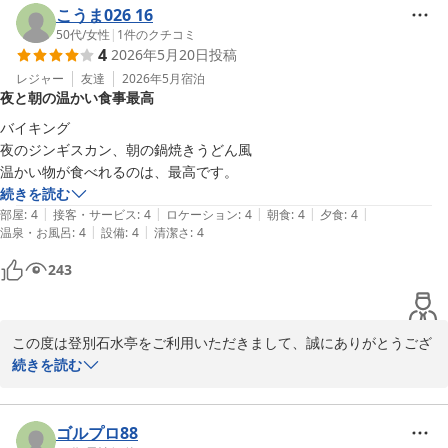
大変嬉しく存じます。お客様にとって思い出に残るひとときとなれ
こうま026 16
ば幸いです。

50代
/
女性
|
1
件のクチコミ
4
2026年5月20日
投稿
ぜひまた季節を変えて、お二人でのお越しを心よりお待ちしており
レジャー
友達
2026年5月
宿泊
夜と朝の温かい食事最高
ます。

バイキング

登別石水亭
夜のジンギスカン、朝の鍋焼きうどん風

温かい物が食べれるのは、最高です。
登別 石水亭
続きを読む
2026-07-21
|
|
|
|
|
部屋
:
4
接客・サービス
:
4
ロケーション
:
4
朝食
:
4
夕食
:
4
|
|
温泉・お風呂
:
4
設備
:
4
清潔さ
:
4
243
この度は登別石水亭をご利用いただきまして、誠にありがとうござ
います。当館の名物、ファイヤーグルメにご満足いただけたこと大
続きを読む
変うれしく思います。お客様から頂いたご意見を励みに今後もスタ
ッフ一同精進して参ります。またのお越しをお待ちしております。
ゴルプロ88
登別 石水亭