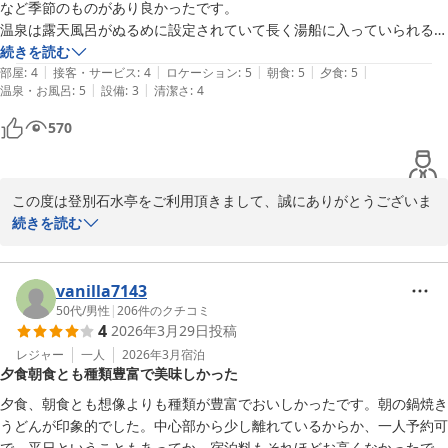
など季節のものがあり良かったです。

2026-04-18
温泉は露天風呂がぬるめに設定されていて長く湯船に入っていられるの
と、濁り湯が嬉しいポイントでした

続きを読む
|
|
|
|
|
部屋
:
4
接客・サービス
:
4
ロケーション
:
5
朝食
:
5
夕食
:
5
|
|
温泉・お風呂
:
5
設備
:
3
清潔さ
:
4
570
この度は登別石水亭をご利用頂きまして、誠にありがとうございま
す。

続きを読む
ご宿泊の際は、お食事や大浴場にご満足頂けたようで、大変嬉しく
思います。

今後もお客様から頂くご意見を参考にしながら、従業員一同、一層
vanilla7143
サービス向上に努めて参ります。

50代
/
男性
|
206
件のクチコミ
4
2026年3月29日
投稿
貴重なご意見ありがとうございます。

お客様のまたのお越しを従業員一同、心よりお待ちしております。

レジャー
一人
2026年3月
宿泊
夕食朝食とも種類豊富で美味しかった
夕食、朝食とも想像よりも種類が豊富でおいしかったです。朝の鍋焼き
登別 石水亭
うどんが印象的でした。中心部から少し離れているからか、一人予約可
2026-05-05
で、平日ということもあってか、宿泊料もそれほどお高くなかったで