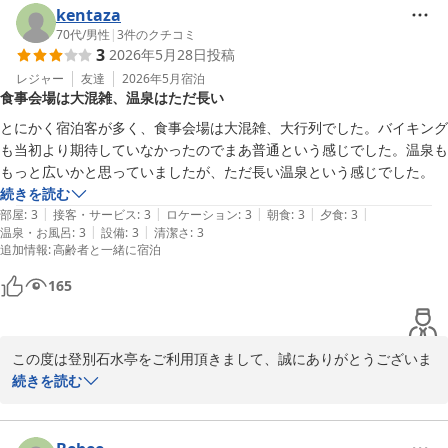
してご期待に沿うことができず、誠に申し訳ございませんでした。
kentaza
お客様からいただいたご意見を真摯に受け止め、今後の施設運営の
70代
/
男性
|
3
件のクチコミ
3
2026年5月28日
投稿
参考にさせていただきます。

レジャー
友達
2026年5月
宿泊
食事会場は大混雑、温泉はただ長い
貴重なお時間を割いてのご投稿、誠にありがとうございました。

とにかく宿泊客が多く、食事会場は大混雑、大行列でした。バイキング
登別石水亭
も当初より期待していなかったのでまあ普通という感じでした。温泉も
もっと広いかと思っていましたが、ただ長い温泉という感じでした。
登別 石水亭
続きを読む
2026-07-21
|
|
|
|
|
部屋
:
3
接客・サービス
:
3
ロケーション
:
3
朝食
:
3
夕食
:
3
|
|
温泉・お風呂
:
3
設備
:
3
清潔さ
:
3
追加情報
:
高齢者と一緒に宿泊
165
この度は登別石水亭をご利用頂きまして、誠にありがとうございま
す。

続きを読む
今回のご宿泊では、お食事会場や大浴場について、ご満足の行くサ
ービスを提供できず、大変申し訳ございませんでした。

頂いたご意見を真摯に受け止め、スタッフと話し合い、今後のサー