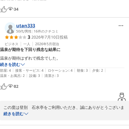
34
utan333
50代
/
男性
|
16
件のクチコミ
3
2026年7月10日
投稿
ビジネス
一人
2026年5月
宿泊
温泉が期待を下回り残念な結果に
温泉が期待はずれで残念でした。
続きを読む
|
|
|
|
|
部屋
:
4
接客・サービス
:
4
ロケーション
:
4
朝食
:
3
夕食
:
2
|
|
温泉・お風呂
:
2
設備
:
3
清潔さ
:
3
82
この度は登別　石水亭をご利用いただき、誠にありがとうございま
す。

続きを読む
せっかく当施設をお選びいただいたにもかかわらず、温泉に関しま