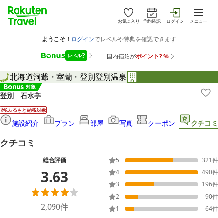
お気に入り
予約確認
ログイン
メニュー
北海道
洞爺・室蘭・登別
登別温泉
登別 石水亭
ふるさと納税対象
施設紹介
プラン
部屋
写真
クーポン
クチコミ
クチコミ
総合評価
5
321
件
3.63
4
490
件
3
196
件
2
90
件
2,090
件
1
64
件