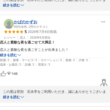
した。

続きを読む
温泉や当施設自慢のお食事をご堪能いただけたとのこと、大変嬉し
く存じます。

かばのかずお
北海道ならではの食材を活かしたメニューは、多くのお客様からご
50代
/
女性
|
2
件のクチコミ
5
2026年7月4日
投稿
好評をいただいております。

レジャー
恋人
2026年6月
宿泊
恋人と素敵な夜を過ごせて大満足！
当施設の温泉で日頃の疲れを癒やしていただけましたら幸いです。

また季節を変えて、ぜひ登別へお越しくださいませ。

恋人と素敵な夜を過ごすことが出来ました！
お客様のまたのお越しを心よりお待ちしております。

続きを読む
|
|
|
|
|
部屋
:
5
接客・サービス
:
5
ロケーション
:
5
朝食
:
5
夕食
:
5
登別石水亭
|
|
温泉・お風呂
:
5
設備
:
5
清潔さ
:
5
登別 石水亭
145
2026-07-21
この度は登別　石水亭をご利用いただき、誠にありがとうございま
す。

続きを読む
大切な方との素敵な夜を、当施設でお過ごしいただけたとのこと、