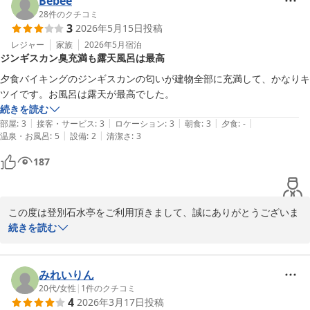
Bebee
ビス向上に努めて参ります。

28
件のクチコミ
3
2026年5月15日
投稿
貴重なご意見ありがとうございます。

お客様のまたのお越しを従業員一同、心よりお待ちしております。

レジャー
家族
2026年5月
宿泊
ジンギスカン臭充満も露天風呂は最高
夕食バイキングのジンギスカンの匂いが建物全部に充満して、かなりキ
登別 石水亭
ツイです。お風呂は露天が最高でした。
2026-05-29
続きを読む
|
|
|
|
|
部屋
:
3
接客・サービス
:
3
ロケーション
:
3
朝食
:
3
夕食
:
-
|
|
温泉・お風呂
:
5
設備
:
2
清潔さ
:
3
187
この度は登別石水亭をご利用頂きまして、誠にありがとうございま
す。

続きを読む
ご宿泊の際は、当館の大浴場にご満足頂けたようで、大変嬉しく思
います。

今後もお客様から頂くご意見を参考にしながら、従業員一同、一層
みれいりん
サービス向上に努めて参ります。

20代
/
女性
|
1
件のクチコミ
4
2026年3月17日
投稿
貴重なご意見ありがとうございます。
