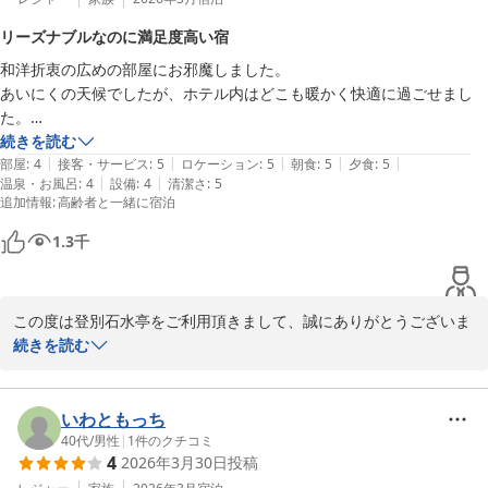
お客様のまたのお越しを従業員一同、心よりお待ちしております。

リーズナブルなのに満足度高い宿
和洋折衷の広めの部屋にお邪魔しました。

登別 石水亭
あいにくの天候でしたが、ホテル内はどこも暖かく快適に過ごせまし
2026-03-18
た。

比較的リーズナブルな宿の認識ですが、スタッフの方の対応は丁寧で、
続きを読む
|
|
|
|
|
ビュッフェ形式の食事は夕食、朝食ともに美味しく、非常に満足でし
部屋
:
4
接客・サービス
:
5
ロケーション
:
5
朝食
:
5
夕食
:
5
|
|
温泉・お風呂
:
4
設備
:
4
清潔さ
:
5
た。

追加情報
:
高齢者と一緒に宿泊
海鮮系のほか、野菜ジュースとデザート系が特においしかったですね。

気になったところとしては、ちょっと壁が薄く防音性はそこまでなの
1.3
千
と、ハンドタオルはもう一枚欲しいなと感じたところでしょうか。

とはいえ総じて値段よりはるかに高い満足感を得られたおやどでした。

お世話になりました。
この度は登別石水亭をご利用頂きまして、誠にありがとうございま
す。

続きを読む
ご宿泊の際は、スタッフの対応やお食事にご満足頂けたようで、大
変嬉しく思います。

今後もお客様から頂くご意見を参考にしながら、従業員一同、一層
いわともっち
サービス向上に努めて参ります。

40代
/
男性
|
1
件のクチコミ
4
2026年3月30日
投稿
貴重なご意見ありがとうございます。
