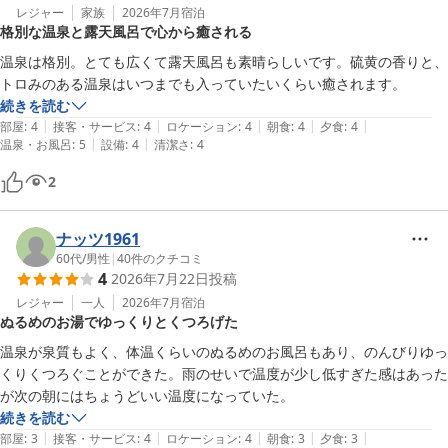
レジャー
家族
2026年7月
宿泊
格別な温泉と露天風呂で心から癒される
温泉は格別。とても広くて露天風呂も素晴らしいです。硫黄の香りと、
トロみのある温泉はいつまでも入っていたいくらい癒されます。
続きを読む
|
|
|
|
|
部屋
:
4
接客・サービス
:
4
ロケーション
:
4
朝食
:
4
夕食
:
4
|
|
温泉・お風呂
:
5
設備
:
4
清潔さ
:
4
2
ナッツ1961
60代
/
男性
|
40
件のクチコミ
4
2026年7月22日
投稿
レジャー
一人
2026年7月
宿泊
ぬるめのお湯でゆっくりとくつろげた
温泉が泉質もよく、体温くらいのぬるめのお風呂もあり、のんびりゆっ
くりくつろぐことができた。雨のせいで温度が少し低すぎた感はあった
が次の朝にはちょうどいい温度になっていた。
続きを読む
|
|
|
|
|
部屋
:
3
接客・サービス
:
4
ロケーション
:
4
朝食
:
3
夕食
:
3