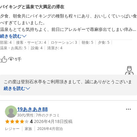
バイキングと温泉で大満足の滞在
登別 石水亭
夕食、朝食共にバイキングの種類も程々にあり、おいしくていっぱい食
2026-04-05
べすぎてしまいました。

温泉もとても気持ちよく、前日にアレルギーで蕁麻疹出てしまい痒みが
あったところが温泉に入ったら痒みもなくなり蕁麻疹もどこかへ…効能
続きを読む
|
|
|
|
|
は人それぞれだと思いますが私の皮膚にはすごい合って良かったです。
部屋
:
4
接客・サービス
:
4
ロケーション
:
3
朝食
:
5
夕食
:
5
|
|
温泉・お風呂
:
5
設備
:
4
清潔さ
:
4
また機会があれば利用したいです。
1
千
この度は登別石水亭をご利用頂きまして、誠にありがとうございま
す。

続きを読む
ご宿泊の際は、当館のお食事や温泉にご満足頂けたようで、大変嬉
しく思います。

今後もお客様から頂くご意見を参考にしながら、従業員一同、一層
19あきあき88
サービス向上に努めて参ります。

30代
/
男性
|
7
件のクチコミ
4
2026年4月18日
投稿
貴重なご意見ありがとうございます。

お客様のまたのお越しを従業員一同、心よりお待ちしております。

レジャー
家族
2026年4月
宿泊