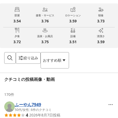
部屋
接客・サービス
ロケーション
朝食
3.54
3.76
3.59
3.73
夕食
温泉・お風呂
設備
清潔さ
3.72
3.75
3.51
3.59
絞り込み
おすすめ順
クチコミの投稿画像・動画
170
件
ふーやん7949
50代
/
女性
|
6
件のクチコミ
4
2026年8月7日
投稿