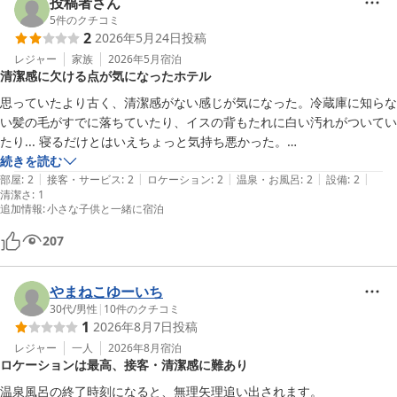
投稿者さん
5
件のクチコミ
2
2026年5月24日
投稿
レジャー
家族
2026年5月
宿泊
清潔感に欠ける点が気になったホテル
思っていたより古く、清潔感がない感じが気になった。冷蔵庫に知らな
い髪の毛がすでに落ちていたり、イスの背もたれに白い汚れがついてい
たり... 寝るだけとはいえちょっと気持ち悪かった。

一階にあるトイレも使用しましたが変な匂いがしました。
続きを読む
|
|
|
|
|
部屋
:
2
接客・サービス
:
2
ロケーション
:
2
温泉・お風呂
:
2
設備
:
2
清潔さ
:
1
追加情報
:
小さな子供と一緒に宿泊
207
やまねこゆーいち
30代
/
男性
|
10
件のクチコミ
1
2026年8月7日
投稿
レジャー
一人
2026年8月
宿泊
ロケーションは最高、接客・清潔感に難あり
温泉風呂の終了時刻になると、無理矢理追い出されます。
