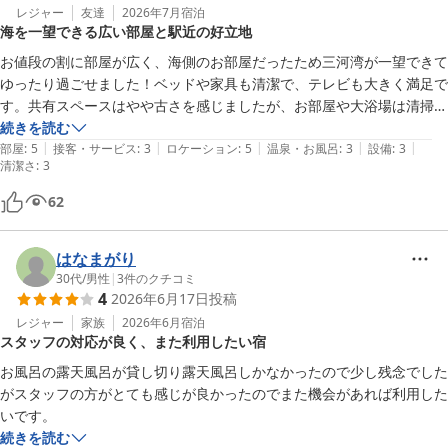
レジャー
友達
2026年7月
宿泊
海を一望できる広い部屋と駅近の好立地
お値段の割に部屋が広く、海側のお部屋だったため三河湾が一望できて
ゆったり過ごせました！ベッドや家具も清潔で、テレビも大きく満足で
す。共有スペースはやや古さを感じましたが、お部屋や大浴場は清掃が
行き届いており、とても気持ちよく利用できました。

続きを読む
|
|
|
|
|
すぐ近くにコンビニや飲食店（すき家、餃子の王将、コメダ珈琲など）
部屋
:
5
接客・サービス
:
3
ロケーション
:
5
温泉・お風呂
:
3
設備
:
3
清潔さ
:
3
があり、大変便利です。何よりも駅が目の前というロケーションが最高
でした。また利用したいと思います。
62
はなまがり
30代
/
男性
|
3
件のクチコミ
4
2026年6月17日
投稿
レジャー
家族
2026年6月
宿泊
スタッフの対応が良く、また利用したい宿
お風呂の露天風呂が貸し切り露天風呂しかなかったので少し残念でした
がスタッフの方がとても感じが良かったのでまた機会があれば利用した
いです。
続きを読む