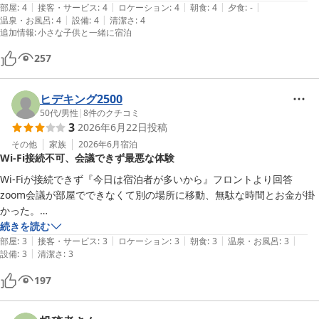
|
|
|
|
|
部屋
:
4
接客・サービス
:
4
ロケーション
:
4
朝食
:
4
夕食
:
-
|
|
温泉・お風呂
:
4
設備
:
4
清潔さ
:
4
追加情報
:
小さな子供と一緒に宿泊
257
ヒデキング2500
50代
/
男性
|
8
件のクチコミ
3
2026年6月22日
投稿
その他
家族
2026年6月
宿泊
Wi-Fi接続不可、会議できず最悪な体験
Wi-Fiが接続できず『今日は宿泊者が多いから』フロントより回答

zoom会議が部屋でできなくて別の場所に移動、無駄な時間とお金が掛
かった。

フロントから『一旦切りますので15分ぐらいが接続してください』そ
続きを読む
|
|
|
|
|
れからなしのつぶて最悪です次はありません。
部屋
:
3
接客・サービス
:
3
ロケーション
:
3
朝食
:
3
温泉・お風呂
:
3
|
設備
:
3
清潔さ
:
3
197