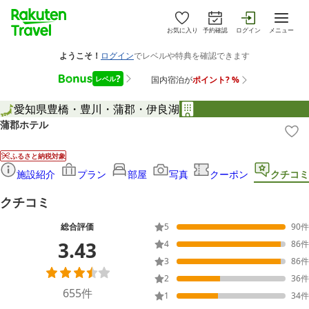
お気に入り
予約確認
ログイン
メニュー
愛知県
豊橋・豊川・蒲郡・伊良湖
蒲郡ホテル
ふるさと納税対象
施設紹介
プラン
部屋
写真
クーポン
クチコミ
クチコミ
総合評価
5
90
件
3.43
4
86
件
3
86
件
2
36
件
655
件
1
34
件