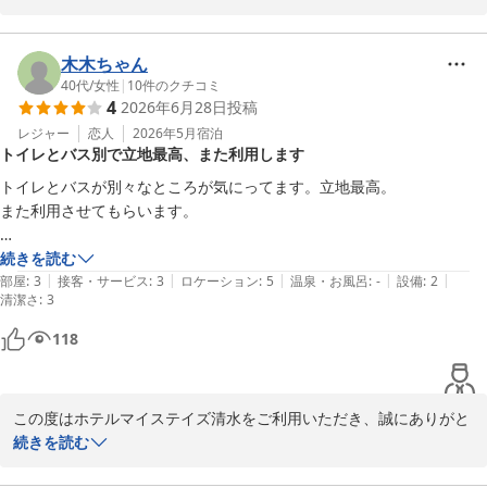
快適にお過ごしいただけたご様子で大変嬉しく存じます。

今後ともお客様にご満足頂けますよう、サービス向上に努めてまい
ります。

木木ちゃん
お客様のまたのご利用を心よりお待ちしております。

40代
/
女性
|
10
件のクチコミ
4
2026年6月28日
投稿
ホテルマイステイズ清水　フロント
レジャー
恋人
2026年5月
宿泊
トイレとバス別で立地最高、また利用します
ホテルマイステイズ清水
トイレとバスが別々なところが気にってます。立地最高。

2026-07-28
また利用させてもらいます。

続きを読む
|
|
|
|
|
部屋
:
3
接客・サービス
:
3
ロケーション
:
5
温泉・お風呂
:
-
設備
:
2
清潔さ
:
3
118
この度はホテルマイステイズ清水をご利用いただき、誠にありがと
うございます。

続きを読む
お客様に快適にお過ごしいただけたようで、スタッフ一同大変うれ