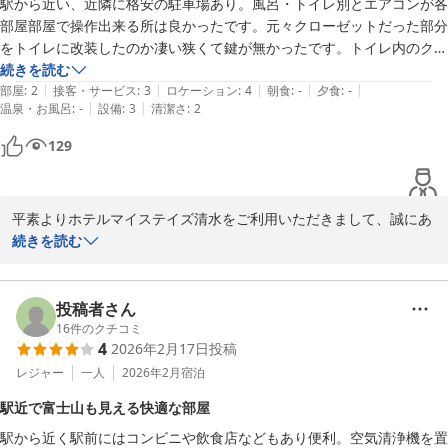
駅から近い、近隣に格安の駐車場あり。風呂・トイレ別とエアコンが各
部屋部屋で操作出来る所は良かったです。元々クローゼットだった部分
ホテルマイステイズ清水
をトイレに改装したのか凄い狭くて鍵が無かったです。トイレ内のクロ
2026-06-11
スが湿気？で角が浮いていたのと部屋の天井の隅の部分に黒カビが発生
続きを読む
|
|
|
|
|
していたのは残念でした。
部屋
:
2
接客・サービス
:
3
ロケーション
:
4
朝食
:
-
夕食
:
-
|
|
温泉・お風呂
:
-
設備
:
3
清潔さ
:
2
129
平素よりホテルマイステイズ清水をご利用いただきまして、誠にあ
りがとうございます。

続きを読む
この度は、当ホテルの立地や周辺駐車場の利便性、またバス・トイ
レ別の設備やお部屋ごとに温度調整が可能なエアコンにつきまして
投稿者さん
ご評価いただき、心より御礼申し上げます。

16
件のクチコミ
4
2026年2月17日
投稿
一方で、トイレの広さや設備面につきまして、ご不便をおかけし申
レジャー
一人
2026年2月
宿泊
し訳ございませんでした。建物の構造上、すぐに改善することが難
駅近で富士山も見える快適な部屋
しい部分もございますが、いただいたご意見は今後の施設運営の参
駅から近く駅前にはコンビニや飲食店などもあり便利。空気清浄機を置
考とさせていただきます。
