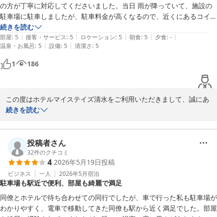
の方が丁寧に対応してくださいました。当日 雨が降っていて、施設の
2026-08-07
駐車場に駐車しましたが、駐車料金が高くなるので、近くにあるコイン
パーキングの案内もしてくださいました。朝食時では、食事担当の女性
続きを読む
|
|
|
|
|
の方が、丁寧に対応してくださいました。

部屋
:
5
接客・サービス
:
5
ロケーション
:
5
朝食
:
5
夕食
:
-
|
|
温泉・お風呂
:
5
設備
:
5
清潔さ
:
5
部屋も綺麗に清掃してあり、お風呂は湯船が大きくリラックスして入る
ことができました。シャワーヘッドも快適なものが付いていて、とても
1
186
良かったです。

朝食もとても美味しかったです。

駅の近くであることから、夜中でも電車の音が聞こえるので、音に敏感
この度はホテルマイステイズ清水をご利用いただきまして、誠にあ
な方はおすすめしません。

りがとうございます。

続きを読む
夫婦で利用させていただきましたが、日頃の疲れを忘れさせてくれる旅
またご滞在のご感想をお寄せいただき、心より御礼申し上げます。

行ができ、感謝しております。また機会があれば利用させていただきま
す。

フロントスタッフや朝食スタッフの対応につきまして、お褒めのお
投稿者さん
言葉をいただき、大変嬉しく拝読いたしました。

32
件のクチコミ
4
2026年5月19日
投稿
また、近隣コインパーキングのご案内がお役に立てたようで何より
でございます。

ビジネス
一人
2026年5月
宿泊
駐車場も駅近で便利、部屋も綺麗で満足
お部屋の清掃や浴室につきましてもご満足いただけたとのこと、特
同僚とホテルで待ち合わせての同行でしたが、車で行った私も駐車場が
に広めの浴槽やシャワーヘッドでゆったりとお過ごしいただけたご
わかりやすく、電車で移動してきた同僚も駅から近く満足でした。部屋
様子を伺い、安心いたしました。さらに、朝食につきましてもお気