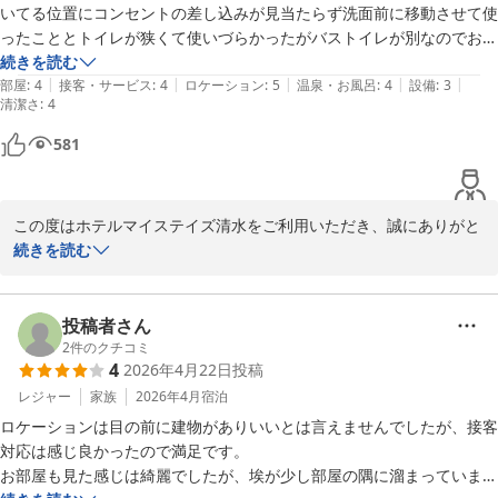
いてる位置にコンセントの差し込みが見当たらず洗面前に移動させて使
ったこととトイレが狭くて使いづらかったがバストイレが別なのでお風
また、トイレ内のクロスの浮きやお部屋の天井部分のカビにつきま
呂にはゆったり入る事が出来ました。海側で線路真横の部屋でしたがひ
続きを読む
しては、本来であれば快適な環境をご提供すべきところ、十分な管
|
|
|
|
|
っきりなしに通る貨物列車の走行音…私は好きなので心地よく感じなが
部屋
:
4
接客・サービス
:
4
ロケーション
:
5
温泉・お風呂
:
4
設備
:
3
理が行き届いておらず、ご不快な思いをおかけしましたことを深く
清潔さ
:
4
ら気づいたらよく眠れていました。列車好きにはおすすめですが気にな
お詫び申し上げます。ご指摘いただきました内容は関係部署へ共有
る人は眠れないかもしれないですね。部屋から富士山も見えて価格も安
し、客室の点検および修繕、清掃管理の強化に努めてまいります。

581
く総合的にはよかったです。

駿河湾フェリーの1便に乗船の為朝早い出発だったので朝食はなしにし
貴重なお時間を割いてご意見をお寄せいただき、誠にありがとうご
ましたが次回はゆっくり滞在し食べてみたいです。
ざいました。今後もより快適にお過ごしいただけるホテルを目指
この度はホテルマイステイズ清水をご利用いただき、誠にありがと
し、サービスと施設の改善に取り組んでまいります。

うございます。

続きを読む
客室の設備面や立地に関しまして、満足頂けたご様子で大変嬉しく
また機会がございましたら、当ホテルをご利用いただけますと幸い
存じます。

でございます。

当館周辺にはコンビニエンスストアや、河岸の市などの観光施設も
投稿者さん
ございますのでアクセスしやすい点も魅力の一つでございます。

2
件のクチコミ
ホテルマイステイズ清水　フロント
4
2026年4月22日
投稿
また客室から晴れていれば富士山をご覧頂けますので、そちらもお
ホテルマイステイズ清水
楽しみ頂けた様で何よりございます。

レジャー
家族
2026年4月
宿泊
一方でコンセントの件でご不便をおかけ致しまして大変申し訳ござ
2026-06-03
ロケーションは目の前に建物がありいいとは言えませんでしたが、接客
いません。

対応は感じ良かったので満足です。

よろしければフロントにて延長コードの貸出しを行っております。

お部屋も見た感じは綺麗でしたが、埃が少し部屋の隅に溜まっていまし
ご朝食に関しまして、当館では静岡のご当地メニューである富士宮