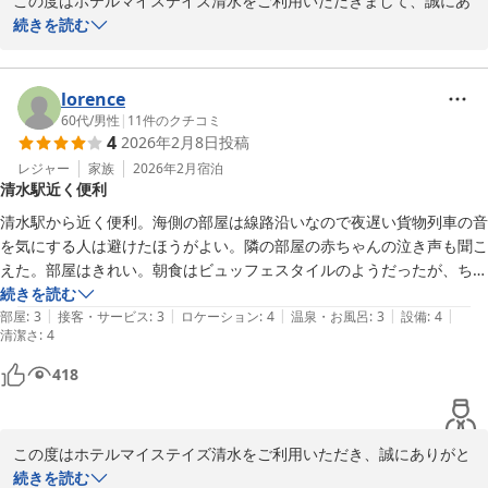
この度はホテルマイステイズ清水をご利用いただきまして、誠にあ
りがとうございます。

続きを読む
また、この度はご滞在のご感想を詳しくお寄せいただき、心より御
礼申し上げます。

lorence
当館のバスルームにつきまして、洗い場と浴槽が分かれている点を
60代
/
男性
|
11
件のクチコミ
4
2026年2月8日
投稿
快適にご利用いただけたとのこと、大変嬉しく拝読いたしました。
また、立地や周辺の駐車場、コンビニエンスストアへのアクセス、
レジャー
家族
2026年2月
宿泊
清水駅近く便利
さらに清水駅からの利便性についてもご評価いただき、誠にありが
とうございます。観光やお仕事でお越しのお客様にとって、移動の
清水駅から近く便利。海側の部屋は線路沿いなので夜遅い貨物列車の音
しやすさや周辺環境の利便性は大切な要素であると考えております
を気にする人は避けたほうがよい。隣の部屋の赤ちゃんの泣き声も聞こ
ので、その点を感じていただけたことを嬉しく存じます。

えた。部屋はきれい。朝食はビュッフェスタイルのようだったが、ちょ
っと高くて敬遠しました。
続きを読む
一方で、トイレの広さにつきましてはご不便をおかけし申し訳ござ
|
|
|
|
|
部屋
:
3
接客・サービス
:
3
ロケーション
:
4
温泉・お風呂
:
3
設備
:
4
清潔さ
いません。設備の構造上すぐの改善は難しい部分もございますが、
:
4
いただいたご意見は今後の施設運営や設備改善の参考として大切に
418
お預かりさせていただきます。

これからも皆様に安心して快適にお過ごしいただけるホテルを目指
この度はホテルマイステイズ清水をご利用いただき、誠にありがと
し、設備の維持管理とサービス向上に努めてまいります。清水へお
うございます。

続きを読む
越しの際には、ぜひまた当館をご利用いただけますと幸いでござい