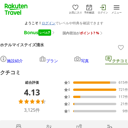
お気に入り
予約確認
ログイン
メニュー
ホテルマイステイズ清水
施設紹介
プラン
写真
クチコミ
クチコミ
総合評価
5
615
件
4.13
4
721
件
3
117
件
2
21
件
3,125
件
1
9
件