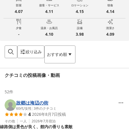
部屋
接客・サービス
ロケーション
朝食
4.07
4.11
4.15
4.14
夕食
温泉・お風呂
設備
清潔さ
-
4.10
3.98
4.09
絞り込み
おすすめ順
クチコミの投稿画像・動画
52
件
故郷は海辺の街
60代
/
女性
|
3
件のクチコミ
4
2026年8月7日
投稿
その他
一人
2026年7月
宿泊
線路側は景色が良く、館内の香りも素敵