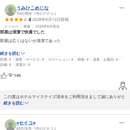
しく思います。

当館は浴槽と洗い場が別になっており、トイレも独立しているのは
うみひこめじな
ビジネスホテルでは珍しく、多くのお客様にお喜び頂いておりま
70代
/
男性
|
1
件のクチコミ
4
2026年6月12日
投稿
す。

お客様もお気に召して頂けたようで大変嬉しく存じます。

レジャー
家族
2026年6月
宿泊
部屋は清潔で快適でした
また機会がございましたらホテルマイステイズ清水をぜひご利用く
ださいませ。

部屋は広くはないが清潔であった

ホテルマイステイズ清水　フロント
続きを読む
|
|
|
|
|
部屋
:
4
接客・サービス
:
4
ロケーション
:
4
朝食
:
4
温泉・お風呂
:
4
ホテルマイステイズ清水
|
設備
:
4
清潔さ
:
4
2026-06-28
146
この度はホテルマイステイズ清水をご利用頂きまして誠にありがと
うございます。

続きを読む
快適にお過ごし頂けたご様子で私どもも大変嬉しく存じます。

今後ともサービス向上に向け、精進して参ります。

お客さまのまたのご来館を心よりお待ち申し上げております。

⭐︎セイコ⭐︎
40代
/
女性
|
1
件のクチコミ