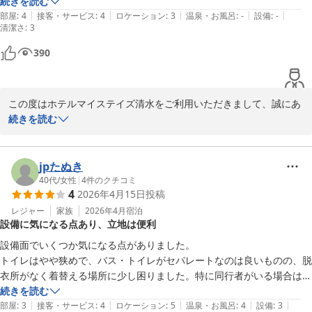
た。綺麗好きのひとなら気になると思いますが、気にしない人なら大丈
続きを読む
焼きそばや浜松風餃子などご提供しております。

|
|
|
|
|
夫だと思います。ナイトウェアが用意されているのは助かりました。
部屋
:
4
接客・サービス
:
4
ロケーション
:
3
温泉・お風呂
:
-
設備
:
-
清潔さ
もしまたの機会がございましたら、是非ご利用ください。

:
3
お客様のまたのお越しを心よりお待ちしております。

390
この度はホテルマイステイズ清水をご利用いただきまして、誠にあ
ホテルマイステイズ清水
りがとうございます。

続きを読む
2026-02-19
またスタッフの接客対応につきまして温かいお言葉を頂戴し、大変
嬉しく存じます。ご滞在中、気持ちよくお過ごしいただけたご様子
がうかがえ、何よりでございます。

jpたぬき
40代
/
女性
|
4
件のクチコミ
4
2026年4月15日
投稿
一方で、お部屋の清掃に関しまして、隅に埃が溜まっていたとのこ
とでご不快な思いをおかけし、誠に申し訳ございませんでした。

レジャー
家族
2026年4月
宿泊
設備に気になる点あり、立地は便利
本来であれば細部に至るまで行き届いた清掃を行うべきところ、こ
のようなご指摘を頂戴する結果となり、深くお詫び申し上げます。

設備面でいくつか気になる点がありました。

いただいたご意見を真摯に受け止め、清掃および点検体制の見直し
トイレはやや狭めで、バス・トイレがセパレートなのは良いものの、脱
と強化に努めてまいります。

衣所がなく着替える場所に少し困りました。特に同行者がいる場合は、
着替えのスペースに困ると思います。

続きを読む
また、ナイトウェアにつきましてお役に立てたとのこと、大変嬉し
|
|
|
|
|
部屋
:
3
接客・サービス
:
4
ロケーション
:
5
温泉・お風呂
:
4
設備
:
3