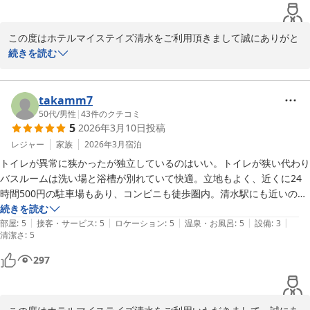
この度はホテルマイステイズ清水をご利用頂きまして誠にありがと
うございます。

続きを読む
ご滞在にご満足いただけたご様子で私どもも大変嬉しく存じます。

接客や客室に関しましてもお褒めの言葉を頂き、大変光栄でござい
ます。

takamm7
当館は駅からも近く、周辺観光地や飲食店へのアクセスも良い為、
50代
/
男性
|
43
件のクチコミ
5
2026年3月10日
投稿
利便性が良い点も魅力の一つでございます。

お客様のまたのご利用を心よりお待ちしております。

レジャー
家族
2026年3月
宿泊
トイレが異常に狭かったが独立しているのはいい。トイレが狭い代わり
ホテルマイステイズ清水　フロント
バスルームは洗い場と浴槽が別れていて快適。立地もよく、近くに24
時間500円の駐車場もあり、コンビニも徒歩圏内。清水駅にも近いので
ホテルマイステイズ清水
静岡方面、富士方面への移動もしやすい。清水に宿泊するならこのホテ
続きを読む
2026-03-25
|
|
|
|
|
ルはいい選択肢だと思います。
部屋
:
5
接客・サービス
:
5
ロケーション
:
5
温泉・お風呂
:
5
設備
:
3
清潔さ
:
5
297