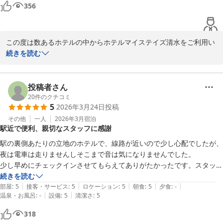
356
点ではございますが、より快適にお過ごしいただけるよう、今後の
課題として検討を重ねてまいります。

この度は数あるホテルの中からホテルマイステイズ清水をご利用い
そのような中でも、清潔感や立地の利便性についてお褒めのお言葉
ただきまして誠にありがとうございます。

続きを読む
を頂戴し、大変嬉しく存じます。

当ホテルはJR清水駅、静鉄新清水駅どちらも徒歩5分の距離に位置
今後も皆様に安心してご滞在いただけるホテルを目指し、サービ
しており、観光でもビジネスでもアクセスが大変便利で多くのお客
ス・設備の向上に努めてまいります。

様から大変ご好評いただいております。

投稿者さん
また、当館は浴槽と洗い場が別になっており、トイレも独立してい
20
件のクチコミ
誠に勝手ではございますが、また清水へお越しの際には当館をご利
5
2026年3月24日
投稿
るのはビジネスホテルでは珍しく、多くのお客様にお喜び頂いてお
用いただけますと幸いでございます。

ります。

その他
一人
2026年3月
宿泊
お客様のまたのお越しをスタッフ一同、心よりお待ち申し上げてお
駅近で便利、親切なスタッフに感謝
ご指摘がありましたUSBコンセントはなくご不便をおかけして申し
ります。

訳ございません。

駅の裏側あたりの立地のホテルで、線路が近いので少し心配でしたが、
また機会がございましたらホテルマイステイズ清水をぜひご利用く
ホテルマイステイズ清水　フロント
夜は電車は走りませんしそこまで音は気になりませんでした。

ださいませ。

少し早めにチェックインさせてもらえてありがたかったです。スタッフ
ホテルマイステイズ清水
さんたちみなさん親切でした。ホテルの部屋の階の高さも位置も私には
続きを読む
2026-04-15
ホテルマイステイズ清水　フロントスタッフ
|
|
|
|
|
最高でした感謝です。

部屋
:
5
接客・サービス
:
5
ロケーション
:
5
朝食
:
5
夕食
:
-
|
|
温泉・お風呂
:
-
設備
:
5
清潔さ
:
5
駅から近くて便利でした◎
ホテルマイステイズ清水
318
2026-04-01