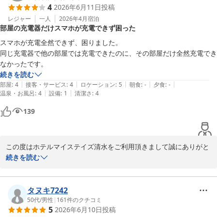
4
2026年6月11日
投稿
ホテルマイステイズ清水　フロント
レジャー
一人
2026年4月
宿泊
ホテルマイステイズ清水
部屋の充電器だけスマホが充電できず困った
2026-06-12
スマホが充電全然できず、困りました。

同じ充電器で他の部屋では充電できたのに、その部屋だけ全然充電でき
なかったです。
続きを読む
|
|
|
|
|
部屋
:
4
接客・サービス
:
4
ロケーション
:
5
朝食
:
-
夕食
:
-
|
|
温泉・お風呂
:
4
設備
:
1
清潔さ
:
4
139
この度はホテルマイステイズ清水をご利用頂きまして誠にありがと
うございます。

続きを読む
お部屋での充電に関しまして、ご不便おかけし大変申し訳ございま
せんでした。

早急に部屋の確認を行い、対処いたします。

タヌキ7242
この度お客様から頂いたご指摘を共有し、客室の点検および修繕に
50代
/
男性
|
161
件のクチコミ
5
2026年6月10日
投稿
努めてまいります。
