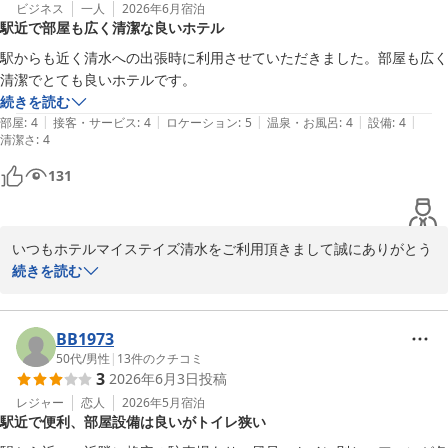
また機会がございましたら、当ホテルをご利用いただけますと幸い
ビジネス
一人
2026年6月
宿泊
駅近で部屋も広く清潔な良いホテル
でございます。

駅からも近く清水への出張時に利用させていただきました。部屋も広く
ホテルマイステイズ清水　フロント
清潔でとても良いホテルです。
続きを読む
ホテルマイステイズ清水
|
|
|
|
|
部屋
:
4
接客・サービス
:
4
ロケーション
:
5
温泉・お風呂
:
4
設備
:
4
2026-06-11
清潔さ
:
4
131
いつもホテルマイステイズ清水をご利用頂きまして誠にありがとう
ございます。

続きを読む
当館はJr清水駅から徒歩3分の場所に位置しており、アクセスがしや
すいかと存じます。また当館周辺には飲食店が多数ございます。

お部屋の広さ、清潔さに関しましてお褒めのお言葉を頂きありがと
BB1973
うございます。大変嬉しく拝読させていただきました。

50代
/
男性
|
13
件のクチコミ
3
2026年6月3日
投稿
また清水にお越しの際には、ぜひ当館をご利用くださいませ。スタ
ッフ一同、心よりお待ち申し上げております。

レジャー
恋人
2026年5月
宿泊
駅近で便利、部屋設備は良いがトイレ狭い
ホテルマイステイズ清水　フロン