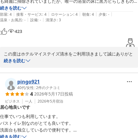
も綺麗に掃除されていましたが、唯一の浴室の床に黒カビらしきものが
に召していただけたことは、スタッフ一同の励みとなります。

数カ所あったのが残念でした。他が良かったので逆に目についてしま
続きを読む
|
|
|
|
|
い、そこが原点ポイントでした。
部屋
:
4
接客・サービス
:
4
ロケーション
:
4
朝食
:
4
夕食
:
-
一方で、当ホテルは駅に近い立地のため、時間帯によっては電車の
|
|
温泉・お風呂
:
-
設備
:
-
清潔さ
:
3
走行音が気になる場合がございます。ご不便をおかけすることもご
423
ざいますが、貴重なご意見をお寄せいただきありがとうございま
す。可能な限り静かなお部屋をご希望の場合は、ご予約状況にもよ
りますが線路と反対側のお部屋をご用意できる場合もございますの
で、お気軽にお問い合わせください。

この度はホテルマイステイズ清水をご利用頂きまして誠にありがと
うございます。

続きを読む
今後ともお客様に快適で心地よいご滞在をご提供できるよう努めて
まいりますので、清水へお越しの際はぜひ当ホテルをご利用くださ
交通の便の良さ、また、お部屋の清潔さに関するお褒めの言葉を頂
いませ。

きありがとうございます。嬉しく拝読させていただきました。

pingo921
当館はJR清水駅から徒歩3分の場所に位置しているため、移動がし
40代
/
女性
|
2
件のクチコミ
4
2026年5月17日
投稿
またのお越しをスタッフ一同、心よりお待ち申し上げております。

やすい立地であると存じております。

ビジネス
一人
2026年5月
宿泊
居心地良いです
ホテルマイステイズ清水　フロント
一方で、浴室の床の汚れに関しまして、ご不快な思いをさせてしま
い申し訳ございません。

仕事でいつも利用しています。

ホテルマイステイズ清水
早急に客室の確認を行い、改善に努めて参ります。

バストイレ別なのがとても良いです。

2026-07-08
洗面台も独立しているので便利です。

今後とも快適にお過ごしいただけるホテルを目指し、より一層のサ
あと枕とクッションがベットにたくさんあるので好きなものを選べまし
続きを読む