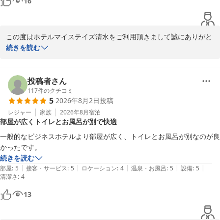
16
この度はホテルマイステイズ清水をご利用頂きまして誠にありがと
うございます。

続きを読む
朝食につきましてご満足頂けたご様子で大変嬉しく存じます。

お客様のまたのご利用を心よりお待ちしております。

投稿者さん
ホテルマイステイズ清水　フロント
117
件のクチコミ
5
2026年8月2日
投稿
ホテルマイステイズ清水
レジャー
家族
2026年8月
宿泊
2026-08-03
部屋が広くトイレとお風呂が別で快適
一般的なビジネスホテルより部屋が広く、トイレとお風呂が別なのが良
かったです。
続きを読む
|
|
|
|
|
部屋
:
5
接客・サービス
:
5
ロケーション
:
4
温泉・お風呂
:
5
設備
:
5
清潔さ
:
4
13