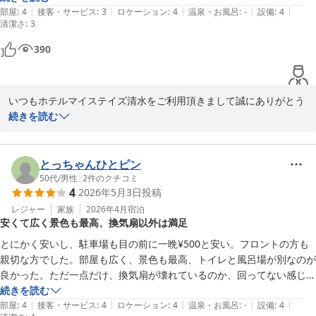
ービス向上と施設管理に努めてまいります。

|
|
|
|
|
た。

部屋
:
4
接客・サービス
:
3
ロケーション
:
4
温泉・お風呂
:
-
設備
:
4
清潔さ
:
3
ホテルマイステイズ清水　フロント
海側のお部屋だと結構電車の音が聞こえます。

390
時々換気が悪いなと感じることもありますが、それ以上に過ごしやすい
ホテルマイステイズ清水
ので気に入って利用しています。
2026-05-20
いつもホテルマイステイズ清水をご利用頂きまして誠にありがとう
ございます。

続きを読む
当ホテルの客室面に関しましてお褒めの言葉を頂き、大変光栄に存
じます。

海側のお部屋は線路に面したお部屋になりますので電車の音につき
とっちゃんひとピン
ましてはご迷惑をおかけしておりますことを心よりお詫び申し上げ
50代
/
男性
|
2
件のクチコミ
4
2026年5月3日
投稿
ます。

またお部屋の空調等につきましても、改善に努めて参ります。

レジャー
家族
2026年4月
宿泊
安くて広く景色も最高、換気扇以外は満足
いつも当ホテルをご利用頂き感謝申し上げます。

お客様のまたのご利用を心よりお待ち申し上げております。

とにかく安いし、駐車場も目の前に一晩¥500と安い。フロントの方も
親切な方でした。部屋も広く、景色も最高、トイレと風呂場が別なのが
ホテルマイステイズ清水　フロント

良かった。ただ一点だけ、換気扇が壊れているのか、回ってない感じで
した。
続きを読む
|
|
|
|
|
部屋
:
4
接客・サービス
:
4
ロケーション
:
4
温泉・お風呂
:
-
設備
:
4
ホテルマイステイズ清水