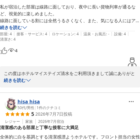
私が宿泊した部屋は線路に面しており、夜中に長い貨物列車が通るな
ど、視覚的に楽しめました。

線路に面している割には全然うるさくなく、また、気になる人にはアメ
ニティに耳栓もあるので安心です。

続きを読む
|
|
|
|
|
館内はとても良い香りで、ちょっとリゾート気分でした。

部屋
:
4
接客・サービス
:
4
ロケーション
:
4
温泉・お風呂
:
-
設備
:
4
清潔さ
:
4
線路側のお部屋は、海や富士山が見えるのでむしろお勧めです
4
この度はホテルマイステイズ清水をご利用頂きまして誠にありがと
うございます。

続きを読む
ご滞在にご満足頂けた様で大変嬉しく存じます。

アメニティや館内の設備に関してもお褒めの言葉を頂き、光栄にご
ざいます。

hisa hisa
客室からは清水港の景色や富士山をご覧頂けます。

50代
/
男性
|
1
件のクチコミ
5
2026年7月7日
投稿
お客様のまたのご利用を心よりお待ちしております。

レジャー
家族
2026年7月
宿泊
清潔感のある部屋と丁寧な接客に大満足
ホテルマイステイズ清水　フロント
全体的に白を基調とする清潔感漂ようホテルです。フロント担当の女性
ホテルマイステイズ清水