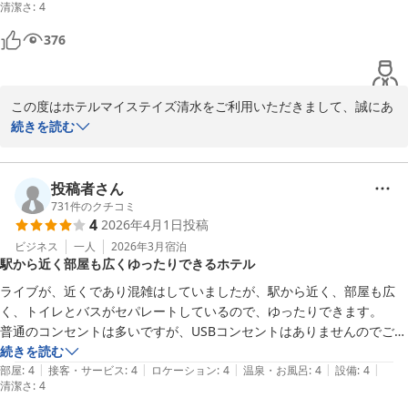
清潔さ
く存じます。今後もお客様にとって快適で便利なご滞在をご提供で
:
4
また、空気清浄機用のコンセントの場所が分かりにくく、移動も手間で
きるよう努めてまいります。

使用を断念。

376
ベッドの配置が浴室側に頭がくる向きだったのも個人的には気になりま
今後もお客様に安心してご利用いただけるホテルを目指して精進し
した（足元側ならよかったです）。

てまいりますので、また清水へお越しの際にはぜひ当館をご利用い
この度はホテルマイステイズ清水をご利用いただきまして、誠にあ
ただけますと幸いでございます。

さらに、洗面台が視界に入りやすい配置なのも少し落ち着かない印象で
りがとうございます。

続きを読む
お客様のまたのお越しを心よりお待ち申し上げております。

した。

また、お忙しい中、貴重なご意見とご感想をお寄せいただきました
こと、心より御礼申し上げます。

ホテルマイステイズ清水　フロント
一方で、全体的に清潔感があり、駅から近い立地はとても便利です。
投稿者さん
ホテルマイステイズ清水
設備面につきまして、数々のご不便をおかけいたしましたこと、誠
731
件のクチコミ
2026-04-23
4
2026年4月1日
投稿
に申し訳ございません。

トイレの広さや脱衣スペースの不足によりご不自由をお感じになら
ビジネス
一人
2026年3月
宿泊
駅から近く部屋も広くゆったりできるホテル
れた点、また同行者様とのご滞在においてご不便が生じたこと、深
くお詫び申し上げます。構造上すぐの改善が難しい部分もございま
ライブが、近くであり混雑はしていましたが、駅から近く、部屋も広
すが、いただいたご意見は今後の施設改善の参考とさせていただき
く、トイレとバスがセパレートしているので、ゆったりできます。

ます。

普通のコンセントは多いですが、USBコンセントはありませんのでご注
意ください。
続きを読む
また、空気清浄機のコンセント位置の分かりづらさや、ベッドの配
|
|
|
|
|
部屋
:
4
接客・サービス
:
4
ロケーション
:
4
温泉・お風呂
:
4
設備
:
4
清潔さ
置、洗面台のレイアウトにつきましても、ご滞在中にご不便・ご不
:
4
快な思いをおかけし、大変心苦しく存じます。すぐの改善が難しい