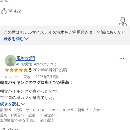
清潔さ
:
4
2026-05-18
422
この度はホテルマイステイズ清水をご利用頂きまして誠にありがと
うございます。

続きを読む
ご滞在に関するご感想をお寄せ頂き、感謝申し上げます。

接客または客室に関しましてお褒めの言葉を頂きありがとうござい
ます。

風神の門
景色もお楽しみ頂けたご様子で大変嬉しく存じます。

40代
/
男性
|
4
件のクチコミ
5
2026年8月2日
投稿
しかしながら、換気扇に関しましてはご不便をおかけしてしまい大
変申し訳ございません。

レジャー
家族
2026年7月
宿泊
朝食バイキングのマグロ串カツが最高！
早急に客室の確認を行い、改善に努めて参ります。

お客様のまたのお越しを心よりお待ちしております。

朝食バイキングが良かったです。

マグロの串カツが最高でした。
続きを読む
|
|
|
|
|
部屋
:
5
接客・サービス
:
4
ロケーション
:
5
朝食
:
5
夕食
:
-
ホテルマイステイズ清水
|
|
温泉・お風呂
:
-
設備
:
5
清潔さ
:
5
2026-05-03
追加情報
:
小さな子供と一緒に宿泊