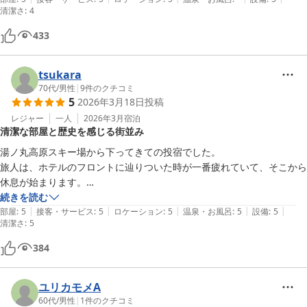
清潔さ
:
4
には十分な広さと設備になってます。

なにより、ここはフロントを始めとする従業員の皆様、とても感じが良
433
いです！リピーターになる気持ちがわかります。気持ち良く泊まる事が
できます。

tsukara
ホテルの部屋は鍵施錠です、カードキータイプではないので締め出しく
70代
/
男性
|
9
件のクチコミ
らう心配もありません。笑

5
2026年3月18日
投稿
タバコ臭い…という、コメントありますが、禁煙ルームはそんな事全く
レジャー
一人
2026年3月
宿泊
ありませんでした。予約する部屋をミスらなければ大丈夫です。

清潔な部屋と歴史を感じる街並み
ご飯については近くには飲食店がありますし、スーパーTSURUYAがあ
りますから、食べ物に困らないです。

湯ノ丸高原スキー場から下ってきての投宿でした。

旅人は、ホテルのフロントに辿りついた時が一番疲れていて、そこから
なにより、気持ち良く泊まって欲しいホスピタリティを感じます。

休息が始まります。

長野の冬は寒いですが、お部屋には暖房だけではなく、毛布、石油スト
部屋に入ると、内装はきれいでエアコン暖房に加えてファンヒーターで
続きを読む
ーブがあり、雪が降りそうな寒い日であっても寒さを感じる事なく過ご
|
|
|
|
|
部屋を暖めてくれてあり、とても休まりました。

部屋
:
5
接客・サービス
:
5
ロケーション
:
5
温泉・お風呂
:
5
設備
:
5
清潔さ
:
5
す事が出来ます。

翌朝街歩きをしてみましたが、街を挙げて北國街道の歴史遺産を伝承し
フロントには無料で飲むことが出来るコーヒーサービスがあるので滞在
ている姿が印象に残りました。

384
中は利用させてもらいました。このホテルに泊まったら長野…いや、小
諸が好きになっちゃいますよ！笑

ユリカモメA
ただ、1点難点を挙げるとすれば…入り口に数段の階段があります。大
60代
/
男性
|
1
件のクチコミ