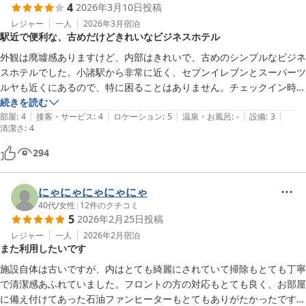
4
2026年3月10日
投稿
きいキャリーケースの場合、持ち上げて階段を登らなければいけない事
です。
レジャー
一人
2026年3月
宿泊
駅近で便利な、古めだけどきれいなビジネスホテル
外観は廃墟感ありますけど、内部はきれいで、古めのシンプルなビジネ
スホテルでした。小諸駅から非常に近く、セブンイレブンとスーパーツ
ルヤも近くにあるので、特に困ることはありません。チェックイン時に
コーヒーをいただけます。土日月にはフロントで朝に軽食も提供してい
続きを読む
|
|
|
|
|
るようです。
部屋
:
4
接客・サービス
:
4
ロケーション
:
5
温泉・お風呂
:
-
設備
:
3
清潔さ
:
4
294
にゃにゃにゃにゃにゃ
40代
/
女性
|
12
件のクチコミ
5
2026年2月25日
投稿
レジャー
一人
2026年2月
宿泊
また利用したいです
施設自体は古いですが、内はとても綺麗にされていて掃除もとても丁寧
で清潔感あふれていました。フロントの方の対応もとても良く、お部屋
に備え付けてあった石油ファンヒーターもとてもありがたかったです。
