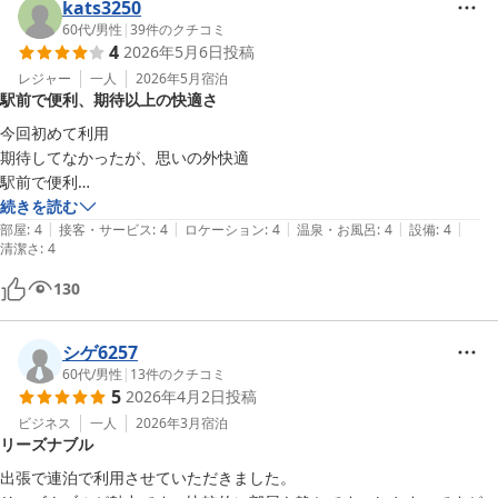
kats3250
60代
/
男性
|
39
件のクチコミ
4
2026年5月6日
投稿
レジャー
一人
2026年5月
宿泊
駅前で便利、期待以上の快適さ
今回初めて利用

期待してなかったが、思いの外快適

駅前で便利

駐車場サービスもありがたい

続きを読む
|
|
|
|
|
また利用します
部屋
:
4
接客・サービス
:
4
ロケーション
:
4
温泉・お風呂
:
4
設備
:
4
清潔さ
:
4
130
シゲ6257
60代
/
男性
|
13
件のクチコミ
5
2026年4月2日
投稿
ビジネス
一人
2026年3月
宿泊
リーズナブル
出張で連泊で利用させていただきました。
