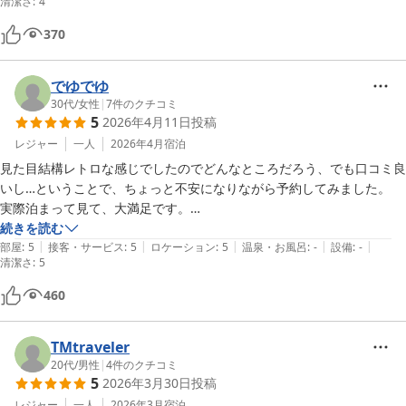
清潔さ
:
4
370
でゆでゆ
30代
/
女性
|
7
件のクチコミ
5
2026年4月11日
投稿
レジャー
一人
2026年4月
宿泊
見た目結構レトロな感じでしたのでどんなところだろう、でも口コミ良
いし…ということで、ちょっと不安になりながら予約してみました。

実際泊まって見て、大満足です。

駅チカ、そして駐車場も近いので非常に便利のいいところです。

続きを読む
|
|
|
|
|
コーヒーのサービスありがたかったです。

部屋
:
5
接客・サービス
:
5
ロケーション
:
5
温泉・お風呂
:
-
設備
:
-
清潔さ
:
5
お部屋も暖めて下さっていたのも、ありがたかったです。

室内には備え付けのヒーターもありました。

460
設備や建物は年季が入った感じはありますが、お部屋はとても綺麗にさ
れてあり大変快適に過ごせました。

TMtraveler
余談ですが、フロントの女性の方が聞き上手なのか、思わず話し込んで
20代
/
男性
|
4
件のクチコミ
しまいました。

5
2026年3月30日
投稿
とても感じのいいスタッフさんでした。

レジャー
一人
2026年3月
宿泊