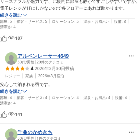
リーズナブルが魅力です、比較的に部屋も静かですごしやすいですが、
電子レンジが1Fにしかないので各フロアーにあれば助かります。
続きを読む
|
|
|
|
|
部屋
:
5
接客・サービス
:
5
ロケーション
:
5
温泉・お風呂
:
-
設備
:
3
清潔さ
:
4
187
アルペンレーサー4649
50代
/
男性
|
20
件のクチコミ
4
2026年3月30日
投稿
レジャー
家族
2026年3月
宿泊
安心して泊まれる宿です。
続きを読む
|
|
|
|
|
部屋
:
4
接客・サービス
:
4
ロケーション
:
4
温泉・お風呂
:
4
設備
:
4
清潔さ
:
4
141
千曲のかめきち
50代
/
男性
|
1
件のクチコミ