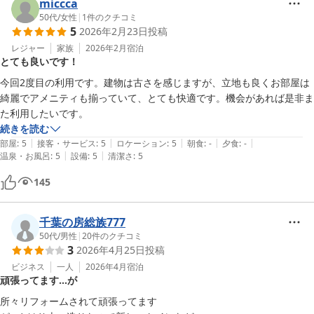
miccca
50代
/
女性
|
1
件のクチコミ
5
2026年2月23日
投稿
レジャー
家族
2026年2月
宿泊
とても良いです！
今回2度目の利用です。建物は古さを感じますが、立地も良くお部屋は
綺麗でアメニティも揃っていて、とても快適です。機会があれば是非ま
た利用したいです。
続きを読む
|
|
|
|
|
部屋
:
5
接客・サービス
:
5
ロケーション
:
5
朝食
:
-
夕食
:
-
|
|
温泉・お風呂
:
5
設備
:
5
清潔さ
:
5
145
千葉の房総族777
50代
/
男性
|
20
件のクチコミ
3
2026年4月25日
投稿
ビジネス
一人
2026年4月
宿泊
頑張ってます…が
所々リフォームされて頑張ってます
