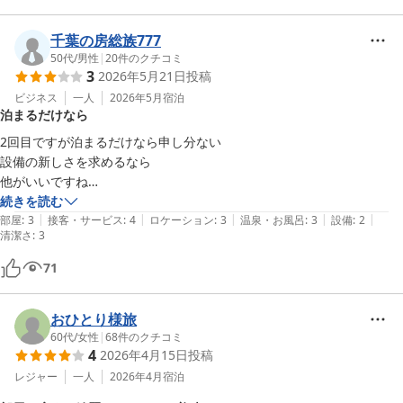
千葉の房総族777
50代
/
男性
|
20
件のクチコミ
3
2026年5月21日
投稿
ビジネス
一人
2026年5月
宿泊
泊まるだけなら
2回目ですが泊まるだけなら申し分ない

設備の新しさを求めるなら

他がいいですね

続きを読む
|
|
|
|
|
とにかく安いです

部屋
:
3
接客・サービス
:
4
ロケーション
:
3
温泉・お風呂
:
3
設備
:
2
清潔さ
:
3
設備は古いけど

71
室内は清潔です

おひとり様旅
またお世話になります

60代
/
女性
|
68
件のクチコミ
4
2026年4月15日
投稿
レジャー
一人
2026年4月
宿泊