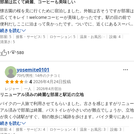
部屋は広くて綺麗、コーヒーも美味しい
懐古園の桜を見に行くために宿泊しました。外観は古そうですが部屋は
広くてキレイ！welcomeコーヒーが美味しかったです。駅の目の前で
便利だしここに泊まって良かったです。ついでに、近くにあるスーパー
ツルヤのPB商品が魅力的！是非立ち寄ってみて欲しいです。

続きを読む
|
|
|
|
|
ただ、お風呂のシャワーヘッドの穴が詰まり気味でお湯がちゃんと出な
部屋
:
5
接客・サービス
:
5
ロケーション
:
5
温泉・お風呂
:
-
設備
:
4
清潔さ
:
5
いのだけがマイナス点ですね。シャワーヘッド交換して欲しいです。
1
580
yosemite0101
70代
/
男性
|
14
件のクチコミ
4
2026年4月24日
投稿
レジャー
一人
2026年4月
宿泊
リニューアル済みの綺麗な部屋と駅近の立地
バイクの一人旅で利用させてもらいました。古さを感じますがリニュー
アル済みで部屋は綺麗、バストイレが小さいのが難点でしょうか。立地
が良く小諸駅がすぐ、朝の散歩に城跡を歩けます。バイク乗りにありが
たいのは雨予報に地下駐車場を利用させてもらったことです。大変あり
続きを読む
|
|
|
|
|
部屋
:
4
接客・サービス
:
4
ロケーション
:
4
温泉・お風呂
:
3
設備
:
3