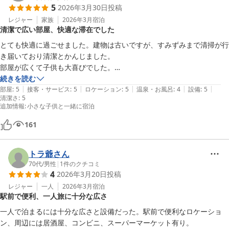
5
2026年3月30日
投稿
レジャー
家族
2026年3月
宿泊
清潔で広い部屋、快適な滞在でした
とても快適に過ごせました。建物は古いですが、すみずみまで清掃が行
き届いており清潔とかんじました。

部屋が広くて子供も大喜びでした。

また利用したいです。
続きを読む
|
|
|
|
|
部屋
:
5
接客・サービス
:
5
ロケーション
:
5
温泉・お風呂
:
4
設備
:
5
清潔さ
:
5
追加情報
:
小さな子供と一緒に宿泊
161
トラ爺さん
70代
/
男性
|
1
件のクチコミ
4
2026年3月20日
投稿
レジャー
一人
2026年3月
宿泊
駅前で便利、一人旅に十分な広さ
一人で泊まるには十分な広さと設備だった。駅前で便利なロケーショ
ン、周辺には居酒屋、コンビニ、スーパーマーケット有り。