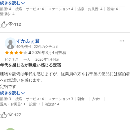
続きを読む
|
|
|
|
|
部屋
:
4
接客・サービス
:
4
ロケーション
:
4
温泉・お風呂
:
4
設備
:
4
清潔さ
:
4
112
すかふぇ君
40代
/
男性
|
22
件のクチコミ
4
2026年3月4日
投稿
ビジネス
一人
2026年1月
宿泊
年代を感じるが気遣い感じる定宿
建物や設備は年代を感じますが、従業員の方やお部屋の便品には宿泊者
への気遣いを感じます。

定宿です
続きを読む
|
|
|
|
|
部屋
:
3
接客・サービス
:
4
ロケーション
:
3
朝食
:
-
夕食
:
-
|
|
温泉・お風呂
:
3
設備
:
3
清潔さ
:
4
127