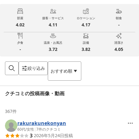
部屋
接客・サービス
ロケーション
朝食
4.02
4.11
4.17
-
夕食
温泉・お風呂
設備
清潔さ
-
3.72
3.82
4.05
絞り込み
おすすめ順
クチコミの投稿画像・動画
367
件
rakurakunekonyan
60代
/
女性
|
7
件のクチコミ
3
2026年5月24日
投稿