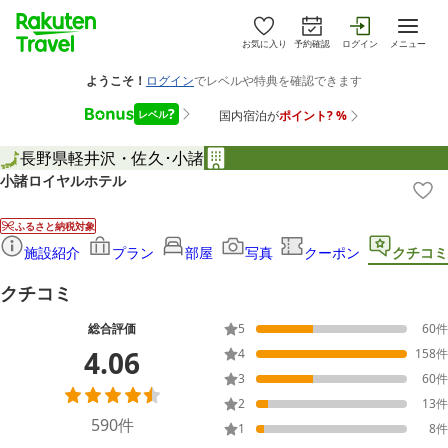
お気に入り
予約確認
ログイン
メニュー
長野県
軽井沢・佐久･小諸
小諸ロイヤルホテル
ふるさと納税対象
施設紹介
プラン
部屋
写真
クーポン
クチコミ
クチコミ
総合評価
5
60
件
4.06
4
158
件
3
60
件
2
13
件
590
件
1
8
件