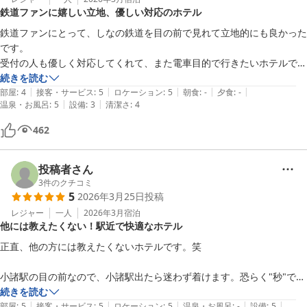
またそちら方面に行くことがあれば是非泊まりたい場所です。
鉄道ファンに嬉しい立地、優しい対応のホテル
鉄道ファンにとって、しなの鉄道を目の前で見れて立地的にも良かった
です。

受付の人も優しく対応してくれて、また電車目的で行きたいホテルでし
た。

続きを読む
|
|
|
|
|
車で来る方はタイムズに駐車して受付でチケットを渡せば無料になりま
部屋
:
4
接客・サービス
:
5
ロケーション
:
5
朝食
:
-
夕食
:
-
|
|
温泉・お風呂
:
5
設備
:
3
清潔さ
:
4
す。

0:30が門限で喫煙者はその時間までに外の玄関で吸い溜めしましょう。

462
この度はありがとうございました。
投稿者さん
3
件のクチコミ
5
2026年3月25日
投稿
レジャー
一人
2026年3月
宿泊
他には教えたくない！駅近で快適なホテル
正直、他の方には教えたくないホテルです。笑

小諸駅の目の前なので、小諸駅出たら迷わず着けます。恐らく"秒"で。

それでいて、リーズナブルに泊まれます。

続きを読む
|
|
|
|
|
建物の見かけは正直不安になるような見た目ですが、中は綺麗で泊まる
部屋
:
5
接客・サービス
:
5
ロケーション
:
5
温泉・お風呂
:
-
設備
:
5