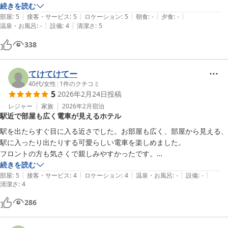
また東信地方に用事がある時は利用したいと思いました！
続きを読む
|
|
|
|
|
部屋
:
5
接客・サービス
:
5
ロケーション
:
5
朝食
:
-
夕食
:
-
|
|
温泉・お風呂
:
-
設備
:
4
清潔さ
:
5
338
てけてけてー
40代
/
女性
|
1
件のクチコミ
5
2026年2月24日
投稿
レジャー
家族
2026年2月
宿泊
駅近で部屋も広く電車が見えるホテル
駅を出たらすぐ目に入る近さでした。お部屋も広く、部屋から見える、
駅に入ったり出たりする可愛らしい電車を楽しめました。

フロントの方も気さくで親しみやすかったです。

湯沸かしポットの中に黒いカスが浮遊しており、気になりましたが、何
続きを読む
|
|
|
|
|
度もすすげばもうなくなりました。
部屋
:
5
接客・サービス
:
4
ロケーション
:
4
温泉・お風呂
:
-
設備
:
-
清潔さ
:
4
286