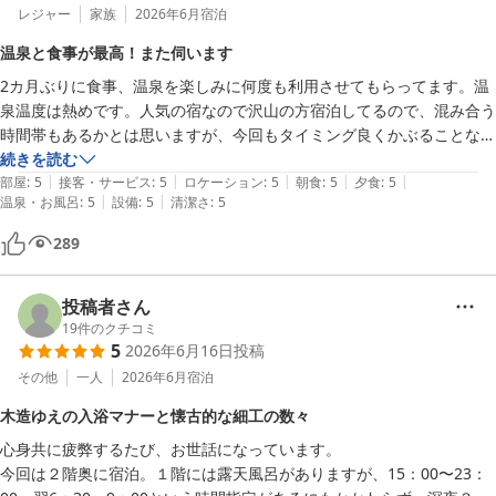
レジャー
家族
2026年6月
宿泊
温泉と食事が最高！また伺います
2カ月ぶりに食事、温泉を楽しみに何度も利用させてもらってます。温
泉温度は熱めです。人気の宿なので沢山の方宿泊してるので、混み合う
時間帯もあるかとは思いますが、今回もタイミング良くかぶることな
く、4、5回入れてます。食事も決められた時間内に自由な時間で食べ
続きを読む
|
|
|
|
|
られます。ドリンクも注文出来ます。又次回も予約を取って伺いたいと
部屋
:
5
接客・サービス
:
5
ロケーション
:
5
朝食
:
5
夕食
:
5
|
|
温泉・お風呂
:
5
設備
:
5
清潔さ
:
5
思います。
289
投稿者さん
19
件のクチコミ
5
2026年6月16日
投稿
その他
一人
2026年6月
宿泊
木造ゆえの入浴マナーと懐古的な細工の数々
心身共に疲弊するたび、お世話になっています。

今回は２階奥に宿泊。１階には露天風呂がありますが、15：00〜23：