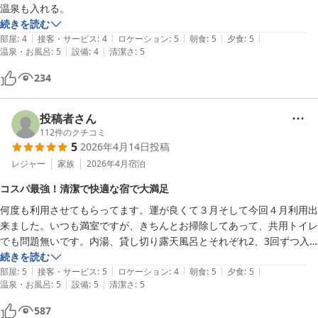
続きを読む
|
|
|
|
|
部屋
:
4
接客・サービス
:
4
ロケーション
:
5
朝食
:
5
夕食
:
5
|
|
温泉・お風呂
:
5
設備
:
4
清潔さ
:
5
234
投稿者さん
112
件のクチコミ
5
2026年4月14日
投稿
レジャー
家族
2026年4月
宿泊
コスパ最強！清潔で快適な宿で大満足
何度も利用させてもらってます。運が良くて３月そして今回４月利用出
来ました。いつも満室ですが、きちんとお掃除してあって、共用トイレ
でも問題無いです。内湯、貸し切り露天風呂とそれぞれ2、3回ずつ入
れています。シャンプー、ボディソープ、洗顔料置いてあります。食事
続きを読む
|
|
|
|
|
も、朝、夕共に量も満足です。食事の時アルコールも、安く注文出来ま
部屋
:
5
接客・サービス
:
5
ロケーション
:
4
朝食
:
5
夕食
:
5
|
|
温泉・お風呂
:
5
設備
:
5
清潔さ
:
5
すが、持ち込み〇なのでいつも持ち込ませてもらってます。部屋に延長
コードお茶セット、冷蔵庫、冷暖房揃っているので快適です。そして、
587