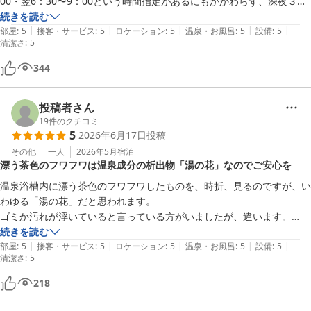
00・翌6：30〜9：00という時間指定があるにもかかわらず、深夜３時
や４時に入浴されているオジサンがおり、、目が覚めました。

続きを読む
|
|
|
|
|
ボイラーの音がうるさいので、とご案内にも理由が書かれていますが、
部屋
:
5
接客・サービス
:
5
ロケーション
:
5
温泉・お風呂
:
5
設備
:
5
清潔さ
:
5
シャワーを使わなければOKと思ったのか湯桶でバシャバシャ、桶を置
く音や「あつーーー」「ふぁーーー」という声も響いてきました。。。
344
反対側の男性浴室に行くべきかと。木造ですから、響くと思って気を遣
い合いたいものです。

投稿者さん
19
件のクチコミ
木造の建物は丁寧に使われており、昔懐かしい落ち着く空間でした。網
5
2026年6月17日
投稿
戸の枠も木製で、レトロな素材や意匠など、今ではあまり見かけないの
その他
一人
2026年5月
宿泊
で貴重です。
漂う茶色のフワフワは温泉成分の析出物「湯の花」なのでご安心を
温泉浴槽内に漂う茶色のフワフワしたものを、時折、見るのですが、い
わゆる「湯の花」だと思われます。

ゴミか汚れが浮いていると言っている方がいましたが、違います。

続きを読む
|
|
|
|
|
上諏訪温泉の主流は無色透明の単純泉ですが、温泉成分が空気に触れて
部屋
:
5
接客・サービス
:
5
ロケーション
:
5
温泉・お風呂
:
5
設備
:
5
清潔さ
:
5
酸化したり、温度変化で析出すると、茶色のフワフワした沈殿物になる
218