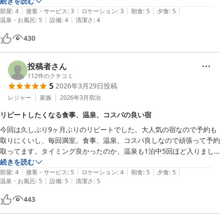
朝晩御飯とても和食で有り難くボリューム満点でした！

続きを読む
|
|
|
|
|
とても美味しく頂きました。

部屋
:
4
接客・サービス
:
3
ロケーション
:
3
朝食
:
5
夕食
:
5
|
|
温泉・お風呂
:
5
設備
:
4
清潔さ
:
4
また、近場に用事がある時は行きたい場所です。

430
※駐車場🅿️は少なく不安はありますが、案内してくれました。
投稿者さん
112
件のクチコミ
5
2026年3月29日
投稿
レジャー
家族
2026年3月
宿泊
リピートしたくなる食事、温泉、コスパの良い宿
今回は久しぶり9ヶ月ぶりのリピートでした。大人気の宿なので予約も
取りにくいし、毎回満室。食事、温泉、コスパ良しなので頑張って予約
取ってます。タイミング良かったのか、温泉も1泊中5回ほど入りまし
たが、内湯も独泉でスムーズに利用出来ました。いつも、綺麗に掃除し
続きを読む
|
|
|
|
|
てあり廊下や脱衣所もストーブあったり、ビニール袋が置いてあったり
部屋
:
4
接客・サービス
:
5
ロケーション
:
4
朝食
:
5
夕食
:
5
|
|
温泉・お風呂
:
5
設備
:
5
清潔さ
:
5
快適に過ごす事が出来ました。駐車場も、建物前、後とありますが駅も
徒歩圏内なので電車利用も可能です。アメニティも揃っています。冷蔵
443
庫部屋にあるので酒屋さんで美味しいお酒購入して食事時に持ち込む事
も出来ます。又利用したいと思います。