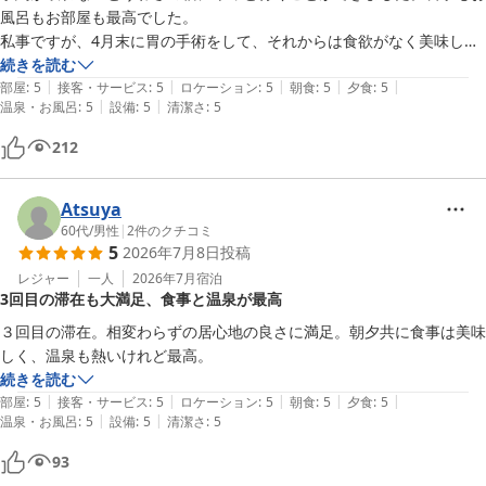
風呂もお部屋も最高でした。

私事ですが、4月末に胃の手術をして、それからは食欲がなく美味しい
と思えずに食事をしていましたが、

続きを読む
|
|
|
|
|
ここのすき焼きはとても美味しく久しぶりにお腹いっぱいいただくこと
部屋
:
5
接客・サービス
:
5
ロケーション
:
5
朝食
:
5
夕食
:
5
|
|
温泉・お風呂
:
5
設備
:
5
清潔さ
:
5
ができました。うれしかったです。

マグネット集めが趣味だといっていたら、駐車場まで走って持ってきて
212
くださった宿主さん。今回の旅行の一番の思い出になりました。ありが
Atsuya
60代
/
男性
|
2
件のクチコミ
5
2026年7月8日
投稿
レジャー
一人
2026年7月
宿泊
3回目の滞在も大満足、食事と温泉が最高
３回目の滞在。相変わらずの居心地の良さに満足。朝夕共に食事は美味
しく、温泉も熱いけれど最高。
続きを読む
|
|
|
|
|
部屋
:
5
接客・サービス
:
5
ロケーション
:
5
朝食
:
5
夕食
:
5
|
|
温泉・お風呂
:
5
設備
:
5
清潔さ
:
5
93