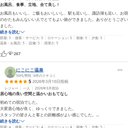
お風呂、食事、立地、全て良し！
話し声は続きました。翌日深夜、悪夢再び（その人も連泊していたので
すね）

お風呂もいいし、ご飯もおいしいし、駅も近いし、諏訪湖も近い。お宿
０時頃始まり止みそうにないので、１時過ぎ私がドアをトン、トン、ト
のかたもみんないい人でとてもよい旅ができました。ありがとうござい
ンと普通にノックだけして警告しました（誰かと通話しているようでし
ました。
た）一瞬静かになったものの、再び大声が始まったので、１時半に「ち
続きを読む
ょっと静かにして頂けませんか、あなたの声が外に漏れてうるさいで
|
|
|
|
|
部屋
:
5
接客・サービス
:
5
ロケーション
:
5
朝食
:
5
夕食
:
5
|
|
す！」と言ってやりました。それから30分程で静かになりましたが、
温泉・お風呂
:
5
設備
:
5
清潔さ
:
5
チェックアウト時にその旨ご主人に報告しました。ご主人は恐縮してい
267
ましたが（勿論ご主人のせいではなく）その人は素泊まりで連泊、初め
ての利用ではないとおっしゃっていました。私は何かヤバい仕事でもし
ているのでは...と思いました。
にこにこ温泉
50代
/
男性
|
6
件のクチコミ
5
2026年3月10日
投稿
レジャー
一人
2026年3月
宿泊
居心地の良い空間と温かいおもてなし
初めての宿泊でした。

大変居心地が良く、ゆっくりできました。

スタッフの皆さんと客との距離感がよい感じでした。

食事、温泉も大満足です。
続きを読む
|
|
|
|
|
部屋
:
4
接客・サービス
:
4
ロケーション
:
4
朝食
:
5
夕食
:
5