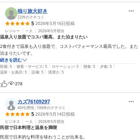
独り旅大好き
22
件のクチコミ
5
2026年5月16日
投稿
レジャー
一人
2026年5月
宿泊
温泉入り放題でコスパ最高、また泊まりたい
2食付きで温泉も入り放題で、コストパフォーマンス最高でした。また
泊まりたいです。
続きを読む
|
|
|
|
|
部屋
:
5
接客・サービス
:
5
ロケーション
:
5
朝食
:
5
夕食
:
5
|
|
温泉・お風呂
:
5
設備
:
5
清潔さ
:
5
278
カズ76109297
40代
/
男性
|
100
件のクチコミ
5
2026年5月14日
投稿
ビジネス
一人
2026年5月
宿泊
民宿で日本料理と温泉を満喫
民宿で日本的な料理を味わうことが出来る。
