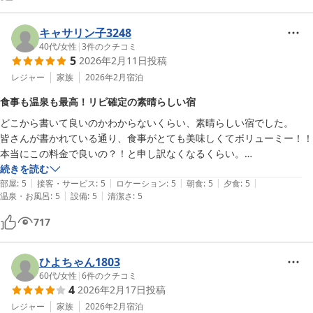
コスパ最強です。
キャサリン子3248
40代
/
女性
|
3
件のクチコミ
5
2026年2月11日
投稿
レジャー
家族
2026年2月
宿泊
食事も温泉も最高！リピ確定の素晴らしい宿
どこから書いて良いのかわからないくらい、素晴らしい宿でした。

皆さんが書かれている通り、食事がとても美味しくてボリューミー！！
本当にこの料金で良いの？！と申し訳なくなるくらい。

お酒は持ち込み自由だし、一体どこで利益を出しているのか心配になり
続きを読む
|
|
|
|
|
ます。

部屋
:
5
接客・サービス
:
5
ロケーション
:
5
朝食
:
5
夕食
:
5
|
|
温泉・お風呂
:
5
設備
:
5
清潔さ
:
5
朝食も美味しく、コーヒーはインスタントと挽きたての豆からドリップ
するタイプのと選べて自分で淹れることができました。

717
私は自分で豆をゴリゴリと挽いてみたのですが(既に挽いてあるのも置
いてました)、とても美味しいコーヒーを飲むことができて朝から幸せ
でした。

ひよちゃん1803
温泉は、厳選100%掛け流しの素晴らしいお湯でした。

60代
/
女性
|
6
件のクチコミ
4
2026年2月17日
投稿
男女別のほうは２人が限界かな？という感じの広さではありますが、無
料の貸切風呂もあるので特に不便さは感じませんでした。

レジャー
家族
2026年2月
宿泊