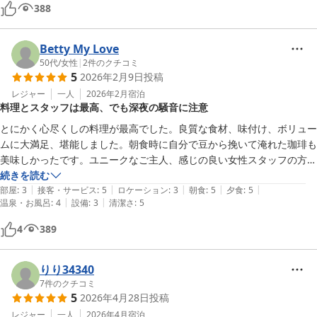
388
Betty My Love
50代
/
女性
|
2
件のクチコミ
5
2026年2月9日
投稿
レジャー
一人
2026年2月
宿泊
料理とスタッフは最高、でも深夜の騒音に注意
とにかく心尽くしの料理が最高でした。良質な食材、味付け、ボリュー
ムに大満足、堪能しました。朝食時に自分で豆から挽いて淹れた珈琲も
美味しかったです。ユニークなご主人、感じの良い女性スタッフの方々
がいらして、大きなホテルとはひと味違ったおもてなしで心が和みまし
続きを読む
|
|
|
|
|
た。〈注意点〉真冬は渡り廊下＝氷点下になっていると思われます。ち
部屋
:
3
接客・サービス
:
5
ロケーション
:
3
朝食
:
5
夕食
:
5
|
|
温泉・お風呂
:
4
設備
:
3
清潔さ
:
5
ょっとした段差があったり、ちょっと急な階段があったり、足元がおぼ
つかない方には不向きかも。〈真夜中の悪夢〉一泊目、私の部屋（一
4
389
階）から10M程離れた部屋から、深夜０時過ぎ、男性の大きな話し声
が響き渡っています。私は耐えていましたが、たまりかねた別の男性客
がその部屋をドン！ドン！ドン！とノックし「うるさいんだよ！何時だ
りり34340
と思ってんだ！」と。言われた本人は、すいませんでもなく「うるせ
7
件のクチコミ
5
2026年4月28日
投稿
え！」と返し「うるさくて眠れないんだよ！もう寝ろよ！」再び「うる
せえ！」と。これで少しは静かになるかと思いきや、３時半頃迄大きな
レジャー
一人
2026年4月
宿泊