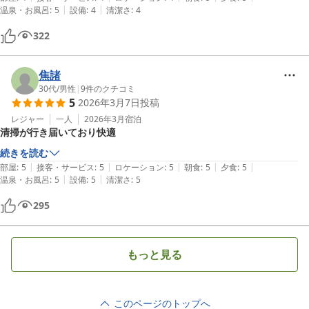
|
|
温泉・お風呂
:
5
設備
:
4
清潔さ
:
4
322
焦諸
30代
/
男性
|
9
件のクチコミ
5
2026年3月7日
投稿
レジャー
一人
2026年3月
宿泊
清掃が行き届いており快適
続きを読む
|
|
|
|
|
部屋
:
5
接客・サービス
:
5
ロケーション
:
5
朝食
:
5
夕食
:
5
|
|
温泉・お風呂
:
5
設備
:
5
清潔さ
:
5
295
もっと見る
このページのトップへ