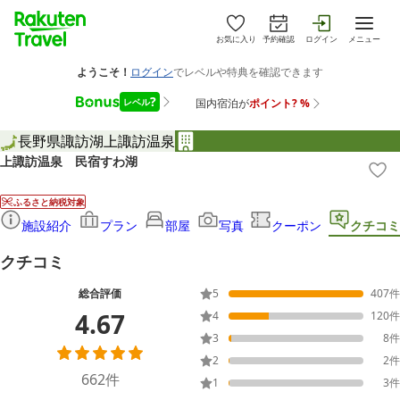
お気に入り
予約確認
ログイン
メニュー
長野県
諏訪湖
上諏訪温泉
上諏訪温泉 民宿すわ湖
ふるさと納税対象
施設紹介
プラン
部屋
写真
クーポン
クチコミ
クチコミ
総合評価
5
407
件
4.67
4
120
件
3
8
件
2
2
件
662
件
1
3
件