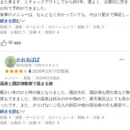
お部屋では、常にお湯が必要なので、電気ポットをお借りしました。最
また来ます、とチェックアウトしてから約1年。運よく、土曜日に空き
初、ブレーカーが落ちて慌てましたが、すぐ対応してくださり安心。と
が出て予約ができました。

にかく心穏やかに過ごせるお宿に感謝です。
食事のメニューは、なんとなく分かっていても、やはり驚きで満足しか
ありません。食事時間がある程度自由で、食事も勝手に？好きなように
続きを読む
|
|
|
|
|
食べられるのもうれしいです。

部屋
:
5
接客・サービス
:
5
ロケーション
:
5
朝食
:
5
夕食
:
5
|
|
温泉・お風呂
:
5
設備
:
4
清潔さ
:
4
貸切露天風呂は、入っている人がいるのに「入浴中」の札が出ていなか
ったり、「入浴中」になっていても誰もいなかったりしました。念のた
466
め、札だけではなく、直接確認してみると良いです。今回は、雪を見な
がら温泉につかれて満足でした。

部屋のエアコンの効きが悪かったですが、ヒーターがあり、布団もふか
かおるばば
60代
/
女性
|
12
件のクチコミ
4
2026年2月17日
投稿
レジャー
家族
2026年2月
宿泊
温泉と諏訪湖散策で温まる旅
暖かい冬のひと時の旅となりました。諏訪大社、諏訪湖も間欠泉など散
策もできました。宿の温泉は好みのやや熱めで、露天風呂はとても良か
ったです。また、さりげないご主人の対応や他の宿泊者の方も親切で、
気持ち良く宿泊ができました。
続きを読む
|
|
|
|
|
部屋
:
4
接客・サービス
:
5
ロケーション
:
4
朝食
:
4
夕食
:
4
|
|
温泉・お風呂
:
5
設備
:
4
清潔さ
:
4