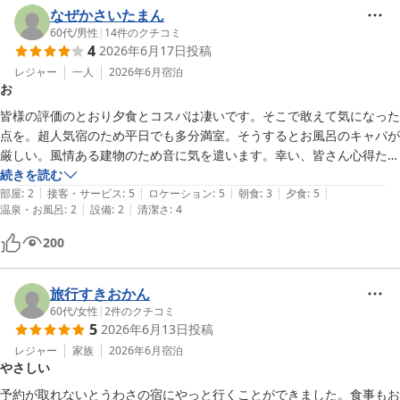
なぜかさいたまん
60代
/
男性
|
14
件のクチコミ
4
2026年6月17日
投稿
レジャー
一人
2026年6月
宿泊
お
皆様の評価のとおり夕食とコスパは凄いです。そこで敢えて気になった
点を。超人気宿のため平日でも多分満室。そうするとお風呂のキャパが
厳しい。風情ある建物のため音に気を遣います。幸い、皆さん心得た方
ばかりでしたので、問題ではなかったのですが、この静寂を乱さないよ
続きを読む
|
|
|
|
|
う気を遣います。従って、久し振りに温泉で気ままに自由にと言う方に
部屋
:
2
接客・サービス
:
5
ロケーション
:
5
朝食
:
3
夕食
:
5
|
|
温泉・お風呂
:
2
設備
:
2
清潔さ
:
4
は全く向きません。コスパ重視の方にも厳しいかと。掛け流しの良泉の
みを求める方のお宿です。
200
旅行すきおかん
60代
/
女性
|
2
件のクチコミ
5
2026年6月13日
投稿
レジャー
家族
2026年6月
宿泊
やさしい
予約が取れないとうわさの宿にやっと行くことができました。食事もお