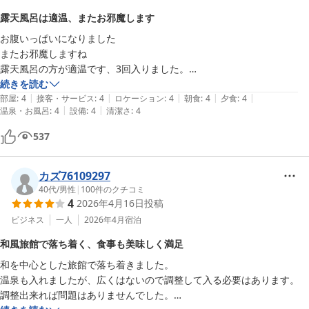
建物に関しては、古さは否めませんが掃除が行き届いているので清潔感
露天風呂は適温、またお邪魔します
があり快適に過ごせました。

お腹いっぱいになりました

部屋にトイレはありませんでしたが、共用トイレも清潔で全く問題なし
またお邪魔しますね

です。

露天風呂の方が適温です、3回入りました。

宿の方も皆さん親切で、リピーターが多い理由がよくわかりました。

次回は諏訪湖の周りのウォーキングをしてみたいと思いました、4時間
続きを読む
チェックアウト後は、諏訪湖一周ランのために荷物を預かっていただ
|
|
|
|
|
部屋
:
4
接客・サービス
:
4
ロケーション
:
4
朝食
:
4
夕食
:
4
き、ありがとうございました。

|
|
温泉・お風呂
:
4
設備
:
4
清潔さ
:
4
快くお引き受けいただいたこと、感謝申し上げます。

また絶対に伺います！お世話になりました！
537
カズ76109297
40代
/
男性
|
100
件のクチコミ
4
2026年4月16日
投稿
ビジネス
一人
2026年4月
宿泊
和風旅館で落ち着く、食事も美味しく満足
和を中心とした旅館で落ち着きました。

温泉も入れましたが、広くはないので調整して入る必要はあります。

調整出来れば問題はありませんでした。
