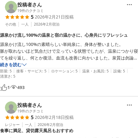
投稿者さん
19
件のクチコミ
5
2026年2月21日
投稿
その他
一人
2026年2月
宿泊
源泉かけ流し100%の温泉と宿の温かさに、心身共にリフレッシュ
源泉かけ流し100%の素晴らしい単純泉に、身体が整いました。

脈が取れないほど気合だけで立っている状態でしたが、温泉につかり寝
てを繰り返し、何とか復活。血流も改善に向かいました。泉質は勿論で
すが、お宿の雰囲気やスタッフさんの温かさ、室内の清潔さもあると思
続きを読む
|
|
|
|
|
います。

部屋
:
5
接客・サービス
:
5
ロケーション
:
5
温泉・お風呂
:
5
設備
:
5
清潔さ
:
5
湯治目的で泊っているので、お昼からすぐ露天風呂に入浴。冬の空気を
1
493
感じながら、熱々に包まれる至福の時間は、何ものにも代えがたく生き
返ります。

投稿者さん
日が暮れると札の「入浴中」の赤字が見えにくく、近くまで行かないと
19
件のクチコミ
読めません。どなたかが札を横に倒して置かれおり、これは遠目からで
5
2026年2月18日
投稿
も分かりやすく、早速、それにならいました。多分、若者以外はこちら
レジャー
一人
2026年2月
宿泊
の方が便利かと笑

食事に満足、貸切露天風呂もおすすめ