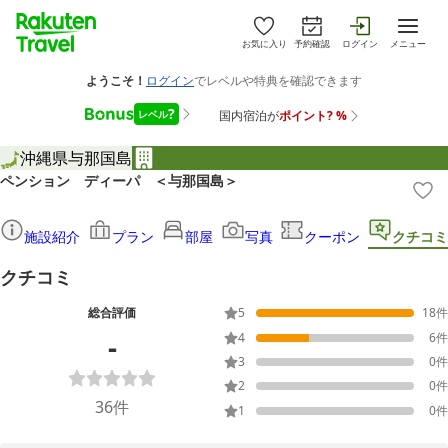
お気に入り
予約確認
ログイン
メニュー
沖縄県
与那国島
ペンション ディーパ ＜与那国島＞
施設紹介
プラン
部屋
写真
クーポン
クチコミ
クチコミ
総合評価
5
18
件
-
4
6
件
3
0
件
2
0
件
36
件
1
0
件