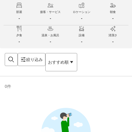
部屋
接客・サービス
ロケーション
朝食
-
-
-
-
夕食
温泉・お風呂
設備
清潔さ
-
-
-
-
絞り込み
おすすめ順
0
件