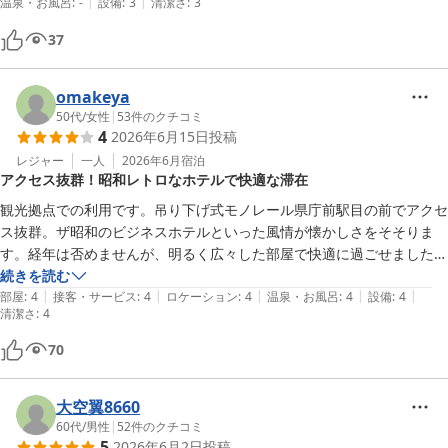
|
|
温泉・お風呂
:
-
設備
:
3
清潔さ
:
3
景色も良かった。

カーペットはややシミなどあるが

37
omakeya
50代
/
女性
|
53
件のクチコミ
4
2026年6月15日
投稿
レジャー
一人
2026年6月
宿泊
アクセス抜群！昭和レトロなホテルで快適な滞在
観光拠点での利用です。吊り下げ式モノレール県庁前駅目の前でアクセ
ス抜群。ザ昭和のビジネスホテルといった風情が懐かしさをそそりま
す。経年は否めませんが、明るく広々した部屋で快適に過ごせました。
カーペットのシミが少々気になりましたが、大きなクローゼットや姿見
続きを読む
|
|
|
|
|
もあって助かります。女性用のアメニティは無いので持参必須です。週
部屋
:
4
接客・サービス
:
4
ロケーション
:
4
温泉・お風呂
:
4
設備
:
4
清潔さ
:
4
末だったため、周辺の飲食店が全く営業していなくて食事をするのに困
り千葉駅まで遠征しました。コンビニは数件あります。便利な立地なの
70
で是非また利用したいと思います。
大空翼8660
60代
/
男性
|
52
件のクチコミ
5
2026年6月2日
投稿