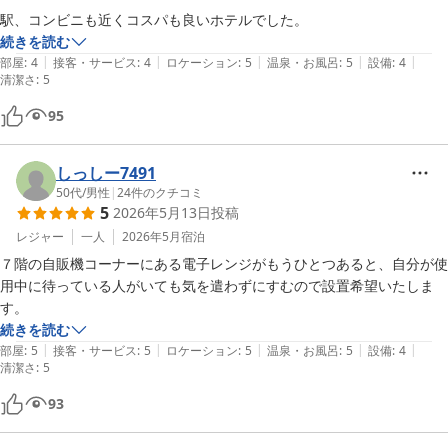
続きを読む
|
|
|
|
|
部屋
:
4
接客・サービス
:
4
ロケーション
:
5
温泉・お風呂
:
5
設備
:
4
清潔さ
:
5
95
しっしー7491
50代
/
男性
|
24
件のクチコミ
5
2026年5月13日
投稿
レジャー
一人
2026年5月
宿泊
７階の自販機コーナーにある電子レンジがもうひとつあると、自分が使
用中に待っている人がいても気を遣わずにすむので設置希望いたしま
す。
続きを読む
|
|
|
|
|
部屋
:
5
接客・サービス
:
5
ロケーション
:
5
温泉・お風呂
:
5
設備
:
4
清潔さ
:
5
93