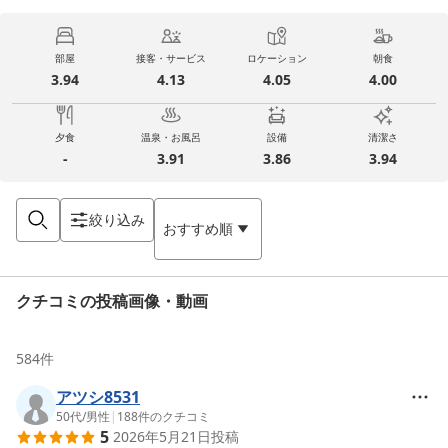
部屋
接客・サービス
ロケーション
朝食
3.94
4.13
4.05
4.00
夕食
温泉・お風呂
設備
清潔さ
-
3.91
3.86
3.94
絞り込み
おすすめ順
クチコミの投稿画像・動画
584
件
アツシ8531
50代
/
男性
|
188
件のクチコミ
5
2026年5月21日
投稿