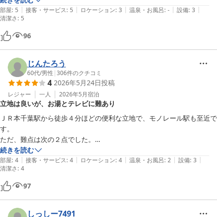
|
|
|
|
|
清潔で広くて心地よかったです。

部屋
:
5
接客・サービス
:
5
ロケーション
:
3
温泉・お風呂
:
-
設備
:
3
清潔さ
:
5
また機会があれば利用したいです✨
96
じんたろう
60代
/
男性
|
306
件のクチコミ
4
2026年5月24日
投稿
レジャー
一人
2026年5月
宿泊
立地は良いが、お湯とテレビに難あり
ＪＲ本千葉駅から徒歩４分ほどの便利な立地で、モノレール駅も至近で
す。

ただ、難点は次の２点でした。

①浴槽のお湯の出が悪い。お湯が張るまで３０分近くかかってしまい、
続きを読む
|
|
|
|
|
その後の予定が若干狂いました。

部屋
:
4
接客・サービス
:
4
ロケーション
:
4
温泉・お風呂
:
2
設備
:
3
清潔さ
:
4
②テレビが小さい上に地上波しか入らず、リモコンにｄボタンもない。
テレビが目的で泊まる訳ではありませんが、今どき地上波だけというの
97
は物足りません。又、旅行中はｄボタンで細かいエリアの天気予報で確
認していますが、それがないのは不便です。
しっしー7491