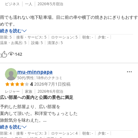
ビジネス
一人
2026年5月
宿泊
雨でも濡れない地下駐車場。目に前の串や横丁の焼きおにぎりもおすす
めです。
続きを読む
|
|
|
|
|
部屋
:
5
接客・サービス
:
5
ロケーション
:
5
朝食
:
-
夕食
:
-
|
|
温泉・お風呂
:
5
設備
:
5
清潔さ
:
5
142
mu-minnpapa
50代
/
男性
|
18
件のクチコミ
4
2026年7月1日
投稿
レジャー
家族
2026年6月
宿泊
広い部屋への案内と公園の景色に満足
予約した部屋より、広い部屋を

案内して頂いた。和洋室でちょっとした

旅館気分を味わえた。

和室にもテレビがあればなお良かった。

続きを読む
|
|
|
|
|
窓から横にある公園がよく見えて、

部屋
:
4
接客・サービス
:
3
ロケーション
:
4
朝食
:
-
夕食
:
-