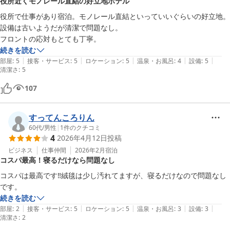
役所近くモノレール直結の好立地ホテル
役所で仕事があり宿泊。モノレール直結といっていいぐらいの好立地。

設備は古いようだが清潔で問題なし。

フロントの応対もとても丁寧。
続きを読む
|
|
|
|
|
部屋
:
5
接客・サービス
:
5
ロケーション
:
5
温泉・お風呂
:
4
設備
:
5
清潔さ
:
5
107
すってんころりん
60代
/
男性
|
1
件のクチコミ
4
2026年4月12日
投稿
ビジネス
仕事仲間
2026年2月
宿泊
コスパ最高！寝るだけなら問題なし
コスパは最高です‼️絨毯は少し汚れてますが、寝るだけなので問題なし
です。
続きを読む
|
|
|
|
|
部屋
:
2
接客・サービス
:
5
ロケーション
:
5
温泉・お風呂
:
3
設備
:
3
清潔さ
:
2