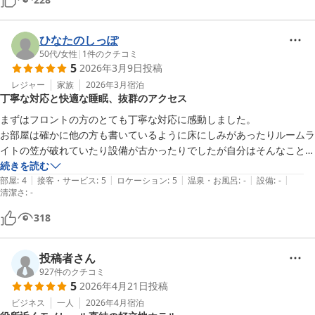
ひなたのしっぽ
50代
/
女性
|
1
件のクチコミ
5
2026年3月9日
投稿
レジャー
家族
2026年3月
宿泊
丁寧な対応と快適な睡眠、抜群のアクセス
まずはフロントの方のとても丁寧な対応に感動しました。

お部屋は確かに他の方も書いているように床にしみがあったりルームラ
イトの笠が破れていたり設備が古かったりでしたが自分はそんなことは
全然気になりませんし通常のビジネスホテルより部屋は広くベッドは快
続きを読む
|
|
|
|
|
適だしとても静かで室温は適温でいつもはホテルで熟睡できないタイプ
部屋
:
4
接客・サービス
:
5
ロケーション
:
5
温泉・お風呂
:
-
設備
:
-
清潔さ
:
-
なのですが驚くほどゆっくり眠ることができました。

今回は幕張メッセのイベントの為に宿泊させていただきましたがアクセ
318
スも抜群でまた千葉・幕張周辺に行くことがありましたら絶対に利用さ
せていただきたいです。
投稿者さん
927
件のクチコミ
5
2026年4月21日
投稿
ビジネス
一人
2026年4月
宿泊