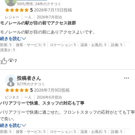
50代
/
男性
|
24
件のクチコミ
5
2026年7月15日
投稿
レジャー
一人
2026年7月
宿泊
モノレールの駅が目の前でアクセス抜群
モノレールの駅が目の前にありアクセスよいです。
続きを読む
|
|
|
|
|
部屋
:
5
接客・サービス
:
5
ロケーション
:
5
温泉・お風呂
:
5
設備
:
5
清潔さ
:
5
7
投稿者さん
927
件のクチコミ
5
2026年7月9日
投稿
ビジネス
一人
2026年6月
宿泊
バリアフリーで快適、スタッフの対応も丁寧
バリアフリーで快適に過ごせた。フロントスタッフの応対がとても丁寧
で良い。
続きを読む
|
|
|
|
|
部屋
:
5
接客・サービス
:
5
ロケーション
:
5
温泉・お風呂
:
5
設備
:
5