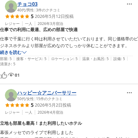
チョコ03
40代
/
男性
|
3
件のクチコミ
5
2026年5月12日
投稿
レジャー
一人
2026年3月
宿泊
仕事での利用に最適、広めの部屋で快適
仕事で千葉に行く時は利用させていただいております。同じ価格帯のビ
続きを読む
|
|
|
|
|
部屋
:
5
接客・サービス
:
5
ロケーション
:
5
温泉・お風呂
:
5
設備
:
5
清潔さ
:
5
81
ハッピー☆アニバーサリー
50代
/
女性
|
15
件のクチコミ
5
2026年5月2日
投稿
レジャー
一人
2026年4月
宿泊
立地も部屋も最高！また利用したいホテル
幕張メッセでのライブで利用しました
