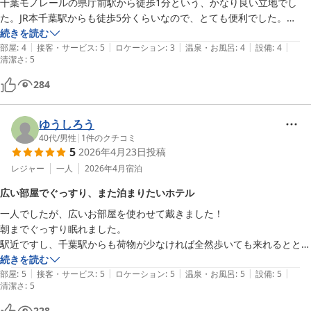
千葉モノレールの県庁前駅から徒歩1分という、かなり良い立地でし
た。JR本千葉駅からも徒歩5分くらいなので、とても便利でした。

お部屋もとてもキレイにお掃除されてて、とても良かったです。

続きを読む
|
|
|
|
|
2泊だったのですが、お部屋の掃除は入口ドアに起こさないでください
部屋
:
4
接客・サービス
:
5
ロケーション
:
3
温泉・お風呂
:
4
設備
:
4
清潔さ
:
5
という札を掛けてたら、タオル、浴衣、スリッパなどドアにかけてくれ
てたので、助かりました。

284
歯ブラシなどのアメニティはフロント横においてあるコーナーから必要
なものを持って上がる形態でした。

ゆうしろう
フロント24時間対応なのですが、23時になると、本千葉駅側の入口は
40代
/
男性
|
1
件のクチコミ
閉まるので反対側の入口から入ってください。

5
2026年4月23日
投稿
今回、靴擦れで絆創膏が欲しくて、デイリーヤマザキが本千葉駅近くに
レジャー
一人
2026年4月
宿泊
あるのですが、足が痛い私には歩くのが辛かったので、ダメ元でフロン
トに内線電話したら、快くいただけて、それも無料でいただけて本当に
広い部屋でぐっすり、また泊まりたいホテル
有難かったです。ありがとうございました。助かりました。

一人でしたが、広いお部屋を使わせて戴きました！

千葉駅、蘇我駅(幕張メッセ最寄り駅海浜幕張駅に向かうのに使う駅)な
朝までぐっすり眠れました。

どに行くのに便利でした。

駅近ですし、千葉駅からも荷物が少なければ全然歩いても来れるととも
また、利用したいと思えるホテルでした
思いました。

続きを読む
|
|
|
|
|
また千葉に来たら、宿泊したいです。

部屋
:
5
接客・サービス
:
5
ロケーション
:
5
温泉・お風呂
:
5
設備
:
5
清潔さ
:
5
ありがとうございました。
228