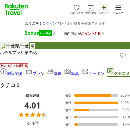
お気に入り
予約確認
ログイン
メニュー
千葉県
千葉
ホテルプラザ菜の花
ふるさと納税対象
施設紹介
プラン
部屋
写真
クーポン
クチコミ
クチコミ
総合評価
5
202
件
4.01
4
240
件
3
82
件
2
12
件
834
件
1
17
件