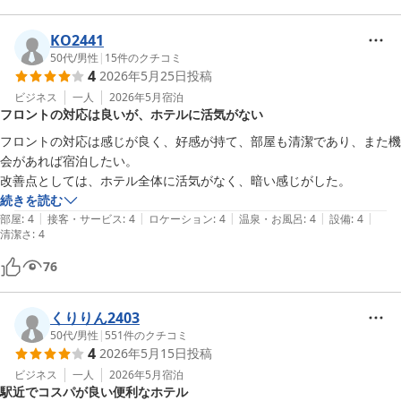
KO2441
50代
/
男性
|
15
件のクチコミ
4
2026年5月25日
投稿
ビジネス
一人
2026年5月
宿泊
フロントの対応は良いが、ホテルに活気がない
フロントの対応は感じが良く、好感が持て、部屋も清潔であり、また機
会があれば宿泊したい。

改善点としては、ホテル全体に活気がなく、暗い感じがした。
続きを読む
|
|
|
|
|
部屋
:
4
接客・サービス
:
4
ロケーション
:
4
温泉・お風呂
:
4
設備
:
4
清潔さ
:
4
76
くりりん2403
50代
/
男性
|
551
件のクチコミ
4
2026年5月15日
投稿
ビジネス
一人
2026年5月
宿泊
駅近でコスパが良い便利なホテル