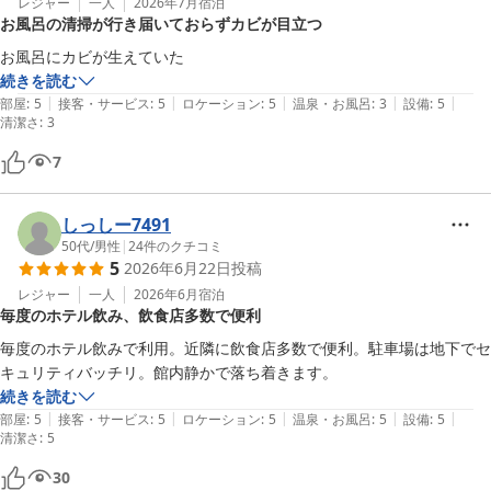
レジャー
一人
2026年7月
宿泊
お風呂の清掃が行き届いておらずカビが目立つ
お風呂にカビが生えていた
続きを読む
|
|
|
|
|
部屋
:
5
接客・サービス
:
5
ロケーション
:
5
温泉・お風呂
:
3
設備
:
5
清潔さ
:
3
7
しっしー7491
50代
/
男性
|
24
件のクチコミ
5
2026年6月22日
投稿
レジャー
一人
2026年6月
宿泊
毎度のホテル飲み、飲食店多数で便利
毎度のホテル飲みで利用。近隣に飲食店多数で便利。駐車場は地下でセ
キュリティバッチリ。館内静かで落ち着きます。
続きを読む
|
|
|
|
|
部屋
:
5
接客・サービス
:
5
ロケーション
:
5
温泉・お風呂
:
5
設備
:
5
清潔さ
:
5
30