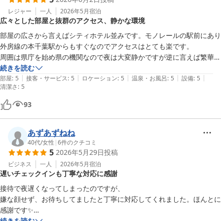
レジャー
一人
2026年5月
宿泊
広々とした部屋と抜群のアクセス、静かな環境
部屋の広さから言えばシティホテル並みです。モノレールの駅前にあり
外房線の本千葉駅からもすぐなのでアクセスはとても楽です。

周囲は県庁を始め県の機関なので夜は大変静かですが逆に言えば繁華街
ではないので飲食店などが少ない為京成の千葉中央かJRの千葉駅まで行
続きを読む
|
|
|
|
|
かなければという感じでしょうかね。

部屋
:
5
接客・サービス
:
5
ロケーション
:
5
温泉・お風呂
:
5
設備
:
5
清潔さ
:
5
部屋のじゅうたんのシミを気にしなければとてもゆったり過ごすことが
できますよ。
93
あずあずねね
40代
/
女性
|
6
件のクチコミ
5
2026年5月29日
投稿
ビジネス
一人
2026年5月
宿泊
遅いチェックインも丁寧な対応に感謝
接待で夜遅くなってしまったのですが、

嫌な顔せず、お待ちしてましたと丁寧に対応してくれました。ほんとに
感謝です✨

お部屋は、少し昭和っぽい感じはありますが、

続きを読む