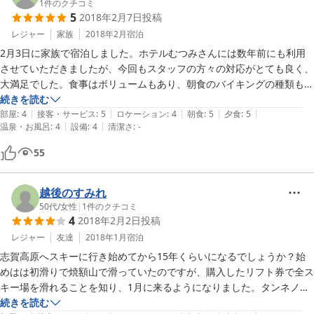
1
件のクチコミ
5
2018年2月7日
投稿
レジャー
家族
2018年2月
宿泊
2月3日に家族で宿泊しました。ホテルむつみさんには数年前にも利用
させていただきましたが、今回もスタッフの方々の対応がとても良く、
大満足でした。食事はボリュームもあり、朝食のバイキングの種類も多
く子供達も喜んでいました。

続きを読む
|
|
|
|
|
館内Wi-Fi無料やチェックアウト後、帰る前にお風呂に入らせていただ
部屋
:
4
接客・サービス
:
5
ロケーション
:
4
朝食
:
5
夕食
:
5
|
|
温泉・お風呂
:
4
設備
:
4
清潔さ
:
-
けたのも嬉しかったです。忘れ物の連絡をした際も直ぐに対応して下さ
り、とても助かりました。ありがとうございました。志賀高原に行く際
55
には、また是非お世話になりたいです。
越後のすみれ
50代
/
女性
|
1
件のクチコミ
4
2018年2月2日
投稿
レジャー
友達
2018年1月
宿泊
志賀高原へスキーに行き始めてから15年くらいになるでしょうか？始
めはは初滑りで焼額山で滑っていたのですが、購入したリフト券で全ス
キー場を滑れることを知り、1月に来るようになりました。タンネノモ
リオコジョスキー場はもみの木がゲレンデに残されており、気持ちよく
続きを読む