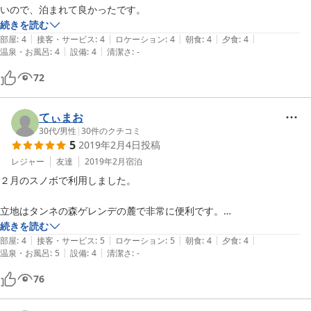
いので、泊まれて良かったです。
続きを読む
|
|
|
|
|
部屋
:
4
接客・サービス
:
4
ロケーション
:
4
朝食
:
4
夕食
:
4
|
|
温泉・お風呂
:
4
設備
:
4
清潔さ
:
-
72
てぃまお
30代
/
男性
|
30
件のクチコミ
5
2019年2月4日
投稿
レジャー
友達
2019年2月
宿泊
２月のスノボで利用しました。

立地はタンネの森ゲレンデの麓で非常に便利です。

続きを読む
|
|
|
|
|
スタッフの応対がとてもフレンドリーで良かったです。

部屋
:
4
接客・サービス
:
5
ロケーション
:
5
朝食
:
4
夕食
:
4
|
|
温泉・お風呂
:
5
設備
:
4
清潔さ
:
-
チェックアウト後にお風呂も利用できてありがたいです。

76
志賀高原の宿は何件か使っていますが、トップクラスの宿です。
