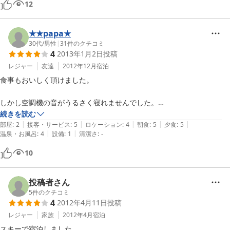
12
★★papa★
30代
/
男性
|
31
件のクチコミ
4
2013年1月2日
投稿
レジャー
友達
2012年12月
宿泊
食事もおいしく頂けました。

しかし空調機の音がうるさく寝れませんでした。

続きを読む
|
|
|
|
|
結局空調機を止めて寒さと闘いながら寝ることとなりました。

部屋
:
2
接客・サービス
:
5
ロケーション
:
4
朝食
:
5
夕食
:
5
|
|
温泉・お風呂
:
4
設備
:
1
清潔さ
:
-
サービス、食事は申し分のない宿でしたので、今後に期待したいと思い
10
ます。
投稿者さん
5
件のクチコミ
4
2012年4月11日
投稿
レジャー
家族
2012年4月
宿泊
スキーで宿泊しました。
