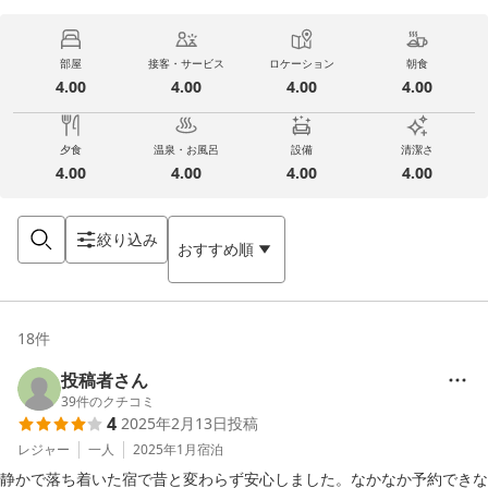
部屋
接客・サービス
ロケーション
朝食
4.00
4.00
4.00
4.00
夕食
温泉・お風呂
設備
清潔さ
4.00
4.00
4.00
4.00
絞り込み
おすすめ順
18
件
投稿者さん
39
件のクチコミ
4
2025年2月13日
投稿
レジャー
一人
2025年1月
宿泊
静かで落ち着いた宿で昔と変わらず安心しました。なかなか予約できな