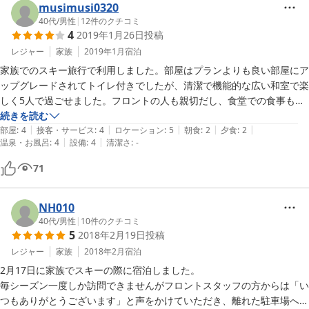
musimusi0320
また来年もお世話になりたいです。
40代
/
男性
|
12
件のクチコミ
4
2019年1月26日
投稿
レジャー
家族
2019年1月
宿泊
家族でのスキー旅行で利用しました。部屋はプランよりも良い部屋にア
ップグレードされてトイレ付きでしたが、清潔で機能的な広い和室で楽
しく5人で過ごせました。フロントの人も親切だし、食堂での食事も係
の人が子供に優しく接してくれました。ただ夜飯が、あまり美味しくな
続きを読む
|
|
|
|
|
く、朝ご飯の方が良かったのが、唯一残念でした。海老フライは家族が
部屋
:
4
接客・サービス
:
4
ロケーション
:
5
朝食
:
2
夕食
:
2
|
|
温泉・お風呂
:
4
設備
:
4
清潔さ
:
-
皆一口食べて残しました。骨つき鶏唐揚げは美味しかったですが、チゲ
鍋の豚肉は硬くて久しぶりに巡り合うレベルの不味さでした。品数は多
71
いのですが、揚げ物は冷たくもう少しメニューを検討して頂きたいで
す。
NH010
40代
/
男性
|
10
件のクチコミ
5
2018年2月19日
投稿
レジャー
家族
2018年2月
宿泊
2月17日に家族でスキーの際に宿泊しました。

毎シーズン一度しか訪問できませんがフロントスタッフの方からは「い
つもありがとうございます」と声をかけていただき、離れた駐車場への