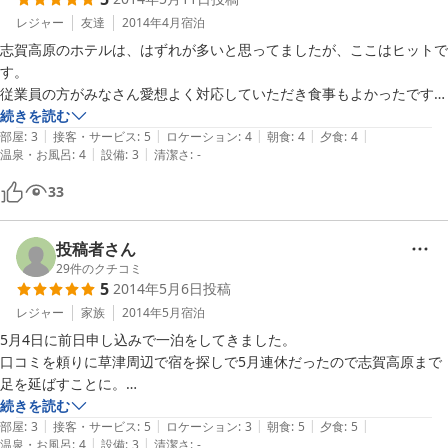
着替えさせてもらえ、帰りもお風呂をいただけてありがたかったです。

初日にスキー場で迷子になりリフトが止まってしまう時間になり、なん
レジャー
友達
2014年4月
宿泊
とかバス停のあるところにたどり着いたもののバスは1時間以上あ
志賀高原のホテルは、はずれが多いと思ってましたが、ここはヒットで
と…。夕食時間に大幅に遅れるのでホテルに連絡させてもらったとこ
す。

ろ、スタッフの方が(おそらく自家用車でしょう)お迎えに来ていただき
従業員の方がみなさん愛想よく対応していただき食事もよかったです。

ました。初級者ばかりで子連れだったので本当に助かりました。本当に
特に朝食は山菜等まさに高原の初春をイメージさせるものがたくさんあ
続きを読む
ありがとうございました。(翌日はマップをよく見て遠くに行き過ぎな
|
|
|
|
|
り大変満足でした。

部屋
:
3
接客・サービス
:
5
ロケーション
:
4
朝食
:
4
夕食
:
4
|
|
いよう気をつけました)   他のスタッフの方もみなさん愛想よく、本当
温泉・お風呂
:
4
設備
:
3
清潔さ
:
-
館内も大浴場はじめ古いながらもきれいに維持されており、

にいいホテルでした。

気持ちよく過ごすことができました。

33
志賀高原のイメージが変わりました！ スキー場も楽しかったです。ま
また、来年はトップシーズンにお伺いしたいですね。
た行きたいのでその時もむつみさんにお願いする予定です！
投稿者さん
29
件のクチコミ
5
2014年5月6日
投稿
レジャー
家族
2014年5月
宿泊
5月4日に前日申し込みで一泊をしてきました。

口コミを頼りに草津周辺で宿を探しで5月連休だったので志賀高原まで
足を延ばすことに。

まず、ご主人を筆頭に皆さん笑顔でおもてなし、奥様は無表情のようで
続きを読む
|
|
|
|
|
やさしいでしたよ。

部屋
:
3
接客・サービス
:
5
ロケーション
:
3
朝食
:
5
夕食
:
5
|
|
温泉・お風呂
:
4
設備
:
3
清潔さ
:
-