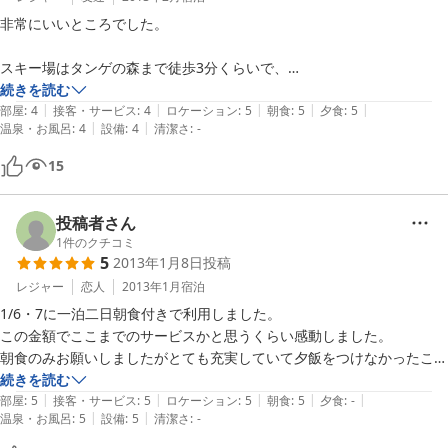
非常にいいところでした。

スキー場はタンゲの森まで徒歩3分くらいで、

立地は良いです。

続きを読む
|
|
|
|
|
部屋
:
4
接客・サービス
:
4
ロケーション
:
5
朝食
:
5
夕食
:
5
|
|
温泉・お風呂
:
4
設備
:
4
清潔さ
:
-
ご飯もお腹いっぱいになる程の量が出てきて、

朝はバイキングで種類がかなり多い！！

15
部屋もそれなりに広くて、きれいでした。

投稿者さん
無線LANが1Fロビーしかつながらないのが残念ですが、

1
件のクチコミ
5
2013年1月8日
投稿
かなり満足の宿です。

レジャー
恋人
2013年1月
宿泊
是非ともまた利用したいです！！
1/6・7に一泊二日朝食付きで利用しました。

この金額でここまでのサービスかと思うくらい感動しました。

朝食のみお願いしましたがとても充実していて夕飯をつけなかったこと
を後悔しました。

続きを読む
|
|
|
|
|
部屋
:
5
接客・サービス
:
5
ロケーション
:
5
朝食
:
5
夕食
:
-
|
|
温泉・お風呂
:
5
設備
:
5
清潔さ
:
-