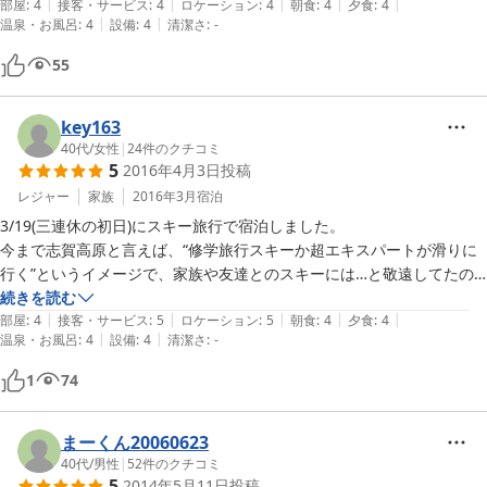
|
|
|
|
|
滑れて大好きなところです。ある時、鐘の鳴る丘レストランで休憩をし
部屋
:
4
接客・サービス
:
4
ロケーション
:
4
朝食
:
4
夕食
:
4
|
|
温泉・お風呂
:
4
設備
:
4
清潔さ
:
-
た際、宿泊できることを知りました。次の年ホテルむつみに宿泊。団体
さんと一緒になり対応がイマイチだったので、次の年から色々な宿に泊
55
まってみました。今年、またむつみさんに予約して伺いましたが、また
しても団体バスと鉢合わせ。暴風雪の日でお昼前に到着しましたが、お
部屋に入ることができました。団体さんで受付が大変な中、対応は良か
key163
ったです。夕方の忙しい時間帯も対応が良く、夕食の品数も多くゆった
40代
/
女性
|
24
件のクチコミ
5
2016年4月3日
投稿
りとできました。

また来年もお邪魔したいと思います。

レジャー
家族
2016年3月
宿泊
一つお願いがあります。玄関を出ると「スキー場まで103歩」とありま
3/19(三連休の初日)にスキー旅行で宿泊しました。

すが、何回挑戦しても足が短いのか、達成できません。出来れば「203
今まで志賀高原と言えば、“修学旅行スキーか超エキスパートが滑りに
行く”というイメージで、家族や友達とのスキーには…と敬遠してたの
ですが、当初行く予定だったスキー場が雪不足で、たまたま空室がでた
続きを読む
|
|
|
|
|
こちらを直前に予約させていただきました。

部屋
:
4
接客・サービス
:
5
ロケーション
:
5
朝食
:
4
夕食
:
4
|
|
温泉・お風呂
:
4
設備
:
4
清潔さ
:
-
長電のバス停もゲレンデも近く立地は完璧です。お部屋、共用スペース
共に清潔でした。食事は期待していなかったのですが、焼き物や煮物は
1
74
美味しかったです。揚げ物は冷めていたので(食事の量が多いので)なく
ても良いかな？  

団体さんが多く食堂は満員でしたが騒がしすぎることもなく、お風呂や
まーくん20060623
ロッカーも混み合いませんでした。到着日は部屋があいてててゆっくり
40代
/
男性
|
52
件のクチコミ
5
2014年5月11日
投稿