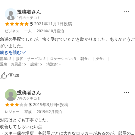
投稿者さん
1
件のクチコミ
5
2021年11月1日
投稿
ビジネス
一人
2021年10月
宿泊
急遽の手配でしたが、快く受けていただき助かりました。ありがとうご
ざいました。
続きを読む
|
|
|
|
|
部屋
:
5
接客・サービス
:
5
ロケーション
:
5
朝食
:
-
夕食
:
-
|
|
温泉・お風呂
:
5
設備
:
5
清潔さ
:
-
20
投稿者さん
7
件のクチコミ
3
2019年3月9日
投稿
レジャー
家族
2019年2月
宿泊
対応はとても丁寧でした。

改善してもらいたい点

・スキー保存場所　各部屋ごとに大きなロッカーがあるのが、部屋のス