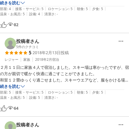
送迎も迅速に対応いただけました。

続きを読む
|
|
|
|
|
美味しい食事と広くて清潔な風呂はいつ訪れても嬉しいです。

部屋
:
4
接客・サービス
:
5
ロケーション
:
5
朝食
:
5
夕食
:
5
|
|
温泉・お風呂
:
5
設備
:
4
清潔さ
:
-
今回は部屋があまりにも暖まらず申し出たところすぐにストーブの手配
をしていただきありがとうございました。

82
来シーズンもまたお世話になりたいと思います。
投稿者さん
5
件のクチコミ
5
2018年2月13日
投稿
レジャー
家族
2018年2月
宿泊
２月１１日に家族４人で宿泊しました。スキー場は寒かったですが、宿
の方が親切で暖かく快適に過ごすことができました。

和室１２畳ゆっくり過ごせました。スキーウエアなど、服をかける場所
がたくさんあってとても便利です。チェックイン前の、荷物置き場も暖
続きを読む
|
|
|
|
|
かくゆったりしていてよかったです。またチェックイン後にお風呂利用
部屋
:
5
接客・サービス
:
5
ロケーション
:
5
朝食
:
5
夕食
:
5
|
|
温泉・お風呂
:
5
設備
:
5
清潔さ
:
-
できるのもとてもありがたいです。食事も、充実していておなか一杯頂
きました。スキー場は、裏がタンネの森スキー場でとても便利です。ま
64
た、機会があればぜひ利用させていただきたいです。
投稿者さん