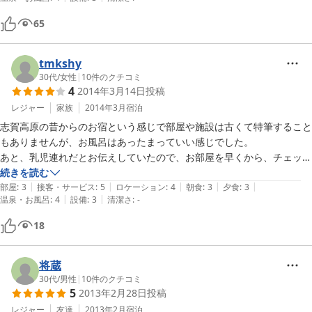
館内はスリッパ履きで靴は部屋に持ち込みです。

部屋は新しいとはいえませんが小ぎれいで、周りの雑音がほとんどない
65
ことに驚きでした。

食事ですが、評判通り、大変満足のいくものでした。

風呂も思っていたより洗い場が多く少し時間を外せば快適でした。

tmkshy
今回の宿の印象は、満室の状態でも何よりもスタッフの明るい笑顔で迎
30代
/
女性
|
10
件のクチコミ
4
2014年3月14日
投稿
えられた居心地良さが最高でした。口コミ通り大変温かい宿でリピータ
ーの多い理由がわかりました。

レジャー
家族
2014年3月
宿泊
なお、トイレなしの予定がトイレ付きの部屋でした。助かりました。

志賀高原の昔からのお宿という感じで部屋や施設は古くて特筆すること
もありませんが、お風呂はあったまっていい感じでした。

あと、乳児連れだとお伝えしていたので、お部屋を早くから、チェック
アウト後も夕方まで使わせて頂けてとても親切なもてなしで良かったで
続きを読む
|
|
|
|
|
す。

部屋
:
3
接客・サービス
:
5
ロケーション
:
4
朝食
:
3
夕食
:
3
|
|
温泉・お風呂
:
4
設備
:
3
清潔さ
:
-
食事はボリュームはありましたが味は普通、朝ごはんは種類豊富です
が、冷凍食品のオンパレードという感じで期待しているとちょっと残念
18
に思えるかな。

赤ちゃん連れで和室がいいファミリーやスキーの合宿には向いているん
じゃないでしょうか。
将蔵
30代
/
男性
|
10
件のクチコミ
5
2013年2月28日
投稿
レジャー
友達
2013年2月
宿泊