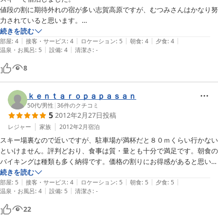
値段の割に期待外れの宿が多い志賀高原ですが、むつみさんはかなり努
力されていると思います。

部屋は古いですが掃除は行き届いていて快適です。禁煙部屋だったのも
続きを読む
|
|
|
|
|
有難かったです。

部屋
:
4
接客・サービス
:
4
ロケーション
:
5
朝食
:
4
夕食
:
4
|
|
温泉・お風呂
:
5
設備
:
4
清潔さ
:
-
ただ、階段の側の部屋だった為、誰かが階段を上り下りする度に足音が
響いてきました。

8
口コミにもあった通りお部屋は寒かったです。でもフロントにその旨伝
えたら直ぐにストーブを用意してくれました。

食事も種類が多く食べきれない程出てきました。

ｋｅｎｔａｒｏｐａｐａｓａｎ
また、お世話になりたいと思います。
50代
/
男性
|
36
件のクチコミ
5
2012年2月27日
投稿
レジャー
家族
2012年2月
宿泊
スキー場裏なので近いですが、駐車場が満杯だと８０ｍくらい行かない
といけません。評判どおり、食事は質・量とも十分で満足です。朝食の
バイキングは種類も多く納得です。価格の割りにお得感があると思いま
す。そして何よりもスタッフの方が笑顔で応対し、挨拶もよいので気分
続きを読む
|
|
|
|
|
よく過ごせました。帰りに車のワイパーが凍結し、お湯をもらいに行っ
部屋
:
5
接客・サービス
:
4
ロケーション
:
5
朝食
:
5
夕食
:
5
|
|
温泉・お風呂
:
4
設備
:
5
清潔さ
:
-
たら、食堂まで走って取りに行ってくれました。ありがとうございまし
た。子供もいいといっていました。また来年も使いたいと思います。強
22