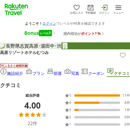
お気に入り
予約確認
ログイン
メニュー
長野県
志賀高原･湯田中･渋
高原リゾートホテルむつみ
ふるさと納税対象
施設紹介
プラン
部屋
写真
クーポン
クチコミ
クチコミ
総合評価
5
11
件
4.00
4
6
件
3
1
件
2
0
件
22
件
1
0
件