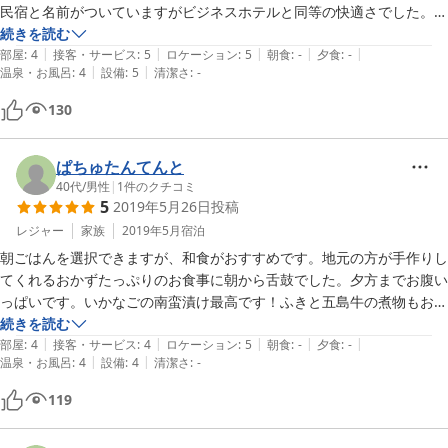
民宿と名前がついていますがビジネスホテルと同等の快適さでした。

お宿でレンタカーもお借りしたのでさらに便利！窓口でご対応頂いた方
続きを読む
|
|
|
|
|
も明るく丁寧でした。

部屋
:
4
接客・サービス
:
5
ロケーション
:
5
朝食
:
-
夕食
:
-
|
|
温泉・お風呂
:
4
設備
:
5
清潔さ
:
-
お蔭様で福江島を満喫することができました。教えて頂いたお夕飯(寅
寿司さん)もリーズナブルに美味しく頂くことができ、重ねて感謝致し
130
ます。

本当に景色も素晴らしく、食べるものも美味しく、何とかまたお邪魔し
たいです。

ぱちゅたんてんと
40代
/
男性
|
1
件のクチコミ
5
2019年5月26日
投稿
レジャー
家族
2019年5月
宿泊
朝ごはんを選択できますが、和食がおすすめです。地元の方が手作りし
てくれるおかずたっぷりのお食事に朝から舌鼓でした。夕方までお腹い
っぱいです。いかなごの南蛮漬け最高です！ふきと五島牛の煮物もおい
しかった。何を食べても美味しかったです。ありがとうございました。
続きを読む
|
|
|
|
|
社長さんや働いている方も親切な方ばかりで。レンタカーもたまたま空
部屋
:
4
接客・サービス
:
4
ロケーション
:
5
朝食
:
-
夕食
:
-
|
|
温泉・お風呂
:
4
設備
:
4
清潔さ
:
-
きがでて借りられたし、寅ずしの行き方教えてもらい助かりました！ま
119