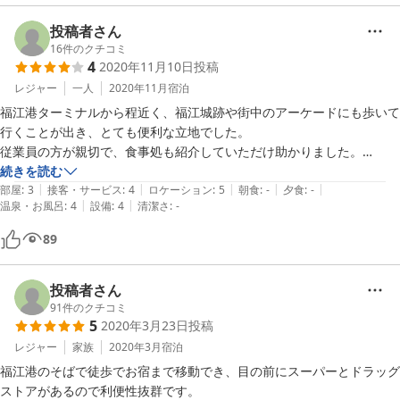
wifiも問題なく利用出来ました。コンセントが少ないのでタップか延長
コードがあると便利かな。

投稿者さん
ホントの「素泊まり民宿」なので充実した施設を希望の方はホテルを選
16
件のクチコミ
4
2020年11月10日
投稿
びましょう。
レジャー
一人
2020年11月
宿泊
福江港ターミナルから程近く、福江城跡や街中のアーケードにも歩いて
行くことが出き、とても便利な立地でした。

従業員の方が親切で、食事処も紹介していただけ助かりました。

民宿ですが、部屋にユニットバスが付いていました。
続きを読む
|
|
|
|
|
部屋
:
3
接客・サービス
:
4
ロケーション
:
5
朝食
:
-
夕食
:
-
|
|
温泉・お風呂
:
4
設備
:
4
清潔さ
:
-
89
投稿者さん
91
件のクチコミ
5
2020年3月23日
投稿
レジャー
家族
2020年3月
宿泊
福江港のそばで徒歩でお宿まで移動でき、目の前にスーパーとドラッグ
ストアがあるので利便性抜群です。
