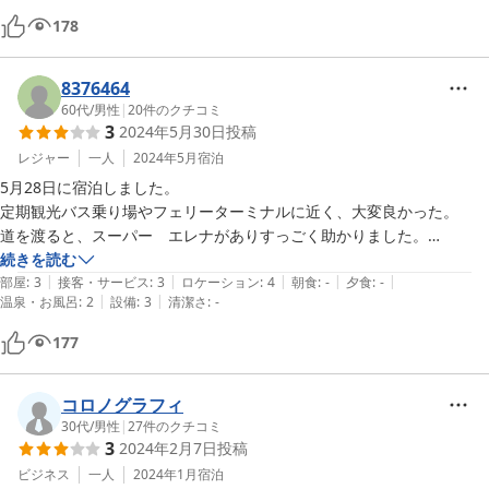
178
8376464
60代
/
男性
|
20
件のクチコミ
3
2024年5月30日
投稿
レジャー
一人
2024年5月
宿泊
5月28日に宿泊しました。

定期観光バス乗り場やフェリーターミナルに近く、大変良かった。

道を渡ると、スーパー　エレナがありすっごく助かりました。

ただ、シャワーの温度調整が出来なくて、大変苦労しました。
続きを読む
|
|
|
|
|
部屋
:
3
接客・サービス
:
3
ロケーション
:
4
朝食
:
-
夕食
:
-
|
|
温泉・お風呂
:
2
設備
:
3
清潔さ
:
-
177
コロノグラフィ
30代
/
男性
|
27
件のクチコミ
3
2024年2月7日
投稿
ビジネス
一人
2024年1月
宿泊