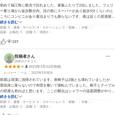
初めて福江島に観光で訪れました。家族ふたりで2泊しました。フェリ
ー乗り場から徒歩数分内、目の前にスーパーがあり徒歩5分くらいのと
ころにコンビニがあり素泊まりでも困らないです。夜は近くの居酒屋
（盛さん、風林火山さん）に行きました。どちらも美味しかったです。
続きを読む
|
|
|
|
|
また、観光レンタカーを2日借りていたので良かったです。室内もきれ
部屋
:
5
接客・サービス
:
4
ロケーション
:
5
朝食
:
-
夕食
:
-
|
|
温泉・お風呂
:
5
設備
:
5
清潔さ
:
-
いですし、冷蔵庫、電子レンジ、ポットなど必要なものも揃っており滞
在期間中は快適に過ごせました。お世話になりました。
237
投稿者さん
26
件のクチコミ
4
2023年3月22日
投稿
レジャー
一人
2023年3月
宿泊
部屋は清潔に清掃されています。座椅子は2個とも壊れていましたが、
普段床に座らないので布団を敷いて寝転んでいました。椅子とテーブル
の部屋も有ればと思います。ここの難点はシャワーの温度調整がやり難
い点、シャワーヘッドが安定しない点です。

続きを読む
|
|
|
|
|
立地がいいので朝に島を出る方は歩いてフェリー乗り場に行けるのでお
部屋
:
3
接客・サービス
:
3
ロケーション
:
5
朝食
:
-
夕食
:
-
|
|
温泉・お風呂
:
2
設備
:
3
清潔さ
:
-
すすめします。