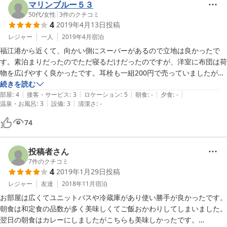
マリンブルー５３
50代
/
女性
|
3
件のクチコミ
4
2019年4月13日
投稿
レジャー
一人
2019年4月
宿泊
福江港から近くて、向かい側にスーパーがあるので立地は良かったで
す。素泊まりだったのでただ寝るだけだったのですが、洋室に布団は荷
物を広げやすく良かったです。耳栓も一組200円で売っていましたが静
かでした。レンタカー屋の2階なので階下を気にすることもなく気楽で
続きを読む
|
|
|
|
|
した。離島は時化で欠航すると宿に戻ってこられない可能性もあるので
部屋
:
4
接客・サービス
:
3
ロケーション
:
5
朝食
:
-
夕食
:
-
|
|
温泉・お風呂
:
3
設備
:
3
清潔さ
:
-
値段も安くてありがたかったです。湯沸しポットとドライヤーもありま
したがリンスインシャンプーでした。
74
投稿者さん
7
件のクチコミ
4
2019年1月29日
投稿
レジャー
友達
2018年11月
宿泊
お部屋は広くてユニットバスや冷蔵庫があり使い勝手が良かったです。

朝食は和定食の品数が多く美味しくてご飯おかわりしてしまいました。

翌日の朝食はカレーにしましたがこちらも美味しかったです。
