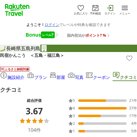
お気に入り
予約確認
ログイン
メニュー
長崎県
五島列島
民宿かんこう ＜五島・福江島＞
ふるさと納税対象
施設紹介
プラン
部屋
写真
クーポン
クチコミ
クチコミ
総合評価
5
21
件
3.67
4
37
件
3
17
件
2
4
件
104
件
1
5
件