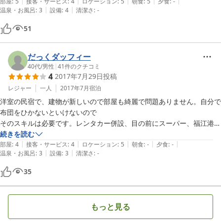
|
|
|
|
|
部屋はダブル？セミダブル？ベッドが2台あるかなり広い部屋で、清潔
部屋
:
5
接客・サービス
:
4
ロケーション
:
5
朝食
:
5
夕食
:
-
|
|
温泉・お風呂
:
3
設備
:
4
清潔さ
:
-
で快適でした。

朝食もボリューム満点で、美味しかったです。

51
おススメの民宿です！
だっくダッフィー
40代
/
男性
|
41
件のクチコミ
4
2017年7月29日
投稿
レジャー
一人
2017年7月
宿泊
洋室の民宿で、建物が新しいので部屋も綺麗で問題ありません。自分で
布団をひかないといけないので

そのスキルは必要です。レンタカー併設、目の前にスーパー、福江港も
あり便利です。送迎もしてくれますので

続きを読む
|
|
|
|
|
とても便利です。
部屋
:
4
接客・サービス
:
4
ロケーション
:
5
朝食
:
-
夕食
:
-
|
|
温泉・お風呂
:
3
設備
:
3
清潔さ
:
-
35
もっと見る