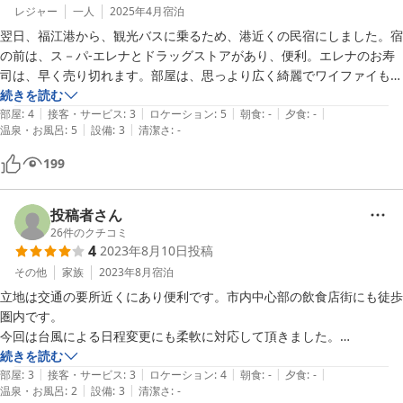
レジャー
一人
2025年4月
宿泊
翌日、福江港から、観光バスに乗るため、港近くの民宿にしました。宿
の前は、ス－パ-エレナとドラッグストアがあり、便利。エレナのお寿
司は、早く売り切れます。部屋は、思っより広く綺麗でワイファイも良
く入り快適でした
続きを読む
|
|
|
|
|
部屋
:
4
接客・サービス
:
3
ロケーション
:
5
朝食
:
-
夕食
:
-
|
|
温泉・お風呂
:
5
設備
:
3
清潔さ
:
-
199
投稿者さん
26
件のクチコミ
4
2023年8月10日
投稿
その他
家族
2023年8月
宿泊
立地は交通の要所近くにあり便利です。市内中心部の飲食店街にも徒歩
圏内です。

今回は台風による日程変更にも柔軟に対応して頂きました。

シャワーヘッドだけが不満があります。
続きを読む
|
|
|
|
|
部屋
:
3
接客・サービス
:
3
ロケーション
:
4
朝食
:
-
夕食
:
-
|
|
温泉・お風呂
:
2
設備
:
3
清潔さ
:
-