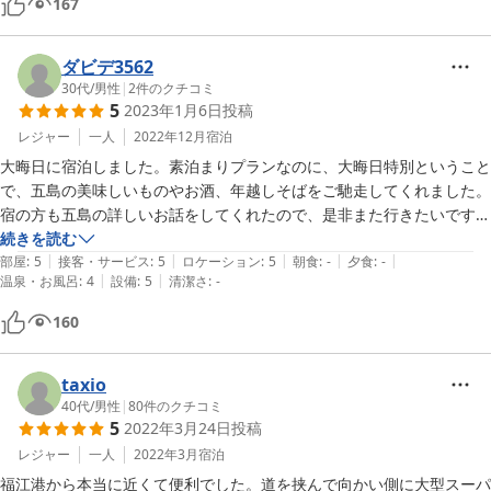
167
ダビデ3562
30代
/
男性
|
2
件のクチコミ
5
2023年1月6日
投稿
レジャー
一人
2022年12月
宿泊
大晦日に宿泊しました。素泊まりプランなのに、大晦日特別ということ
で、五島の美味しいものやお酒、年越しそばをご馳走してくれました。
宿の方も五島の詳しいお話をしてくれたので、是非また行きたいです。
スーパーなどが近く、立地も良いです。
続きを読む
|
|
|
|
|
部屋
:
5
接客・サービス
:
5
ロケーション
:
5
朝食
:
-
夕食
:
-
|
|
温泉・お風呂
:
4
設備
:
5
清潔さ
:
-
160
taxio
40代
/
男性
|
80
件のクチコミ
5
2022年3月24日
投稿
レジャー
一人
2022年3月
宿泊
福江港から本当に近くて便利でした。道を挟んで向かい側に大型スーパ