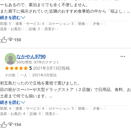
ーもあるので、素泊まりでも全く不便しません。

また廊下に掲示されていた近隣のおすすめ食事処の中から「稲よし」さ
んに伺いましたが、おすすめどおり美味しいうえにボリューム充分なう
続きを読む
|
|
|
|
|
えに安い!最高でした!

部屋
:
5
接客・サービス
:
4
ロケーション
:
5
朝食
:
-
夕食
:
-
|
|
温泉・お風呂
:
-
設備
:
3
清潔さ
:
-
素泊まりだったので食事は評価なしです。(お風呂も使わずに寝てしま
150
ったので評価なしです)
なかやん9790
50代
/
男性
|
87
件のクチコミ
5
2021年3月13日
投稿
その他
一人
2021年3月
宿泊
初五島だったので立地を重視で選びました。

目の前がスーパーや大型ドラッグストア（２店舗）で日用品、食料、お
土産まで何でも揃います。

レンタカー事務所の２階が部屋ですが結果的に貸し切り利用になったの
続きを読む
|
|
|
|
|
で静かにのんびり過ごせました。

部屋
:
4
接客・サービス
:
4
ロケーション
:
5
朝食
:
-
夕食
:
-
|
|
温泉・お風呂
:
4
設備
:
3
清潔さ
:
-
スタッフの対応も親切ですがサッパリしており気楽に過ごせました。

プレハブ建てのような感じなので他にお客さんがいると音とかかなり気
154
になりそうな感じではあります。
