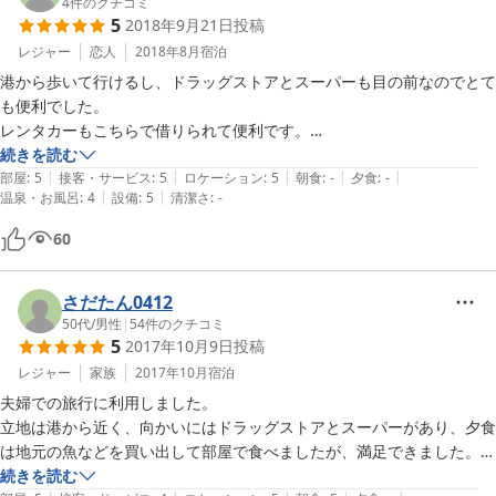
4
件のクチコミ
5
2018年9月21日
投稿
レジャー
恋人
2018年8月
宿泊
港から歩いて行けるし、ドラッグストアとスーパーも目の前なのでとて
も便利でした。

レンタカーもこちらで借りられて便利です。

共同でなくちゃんとバスルーム、トイレ付きなのが嬉しかったです。た
続きを読む
|
|
|
|
|
だ流れはそんなに良くなかったですが…。

部屋
:
5
接客・サービス
:
5
ロケーション
:
5
朝食
:
-
夕食
:
-
|
|
温泉・お風呂
:
4
設備
:
5
清潔さ
:
-
お部屋にちゃんとドライヤー、冷蔵庫、ティッシュ、電気蚊取り、沢山
60
さだたん0412
50代
/
男性
|
54
件のクチコミ
5
2017年10月9日
投稿
レジャー
家族
2017年10月
宿泊
夫婦での旅行に利用しました。

立地は港から近く、向かいにはドラッグストアとスーパーがあり、夕食
は地元の魚などを買い出して部屋で食べましたが、満足できました。

続きを読む