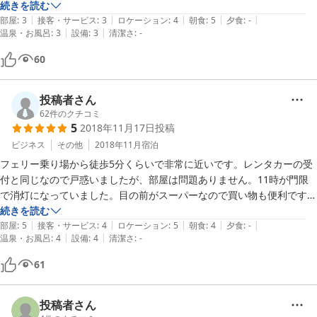
また福江島に行くときは利用させていただきます(^^)

続きを読む
|
|
|
|
|
お世話になりました。
部屋
:
3
接客・サービス
:
3
ロケーション
:
4
朝食
:
5
夕食
:
-
|
|
温泉・お風呂
:
3
設備
:
3
清潔さ
:
-
60
投稿者さん
62
件のクチコミ
5
2018年11月17日
投稿
ビジネス
その他
2018年11月
宿泊
フェリー乗り場から徒歩5分くらいで非常に近いです。レンタカーの受
付と同じなので戸惑いましたが、部屋は問題ありません。11時が門限
で消灯になっていました。目の前がスーパーなので買い物も便利です。
定食や寿司や居酒屋なの徒歩圏内にあります。朝食は和食、洋食、カレ
続きを読む
|
|
|
|
|
ーの中から前日に選択します。和食を食べましたが、朝カレーもおいし
部屋
:
5
接客・サービス
:
4
ロケーション
:
5
朝食
:
4
夕食
:
-
|
|
温泉・お風呂
:
4
設備
:
4
清潔さ
:
-
そうでした。
61
投稿者さん