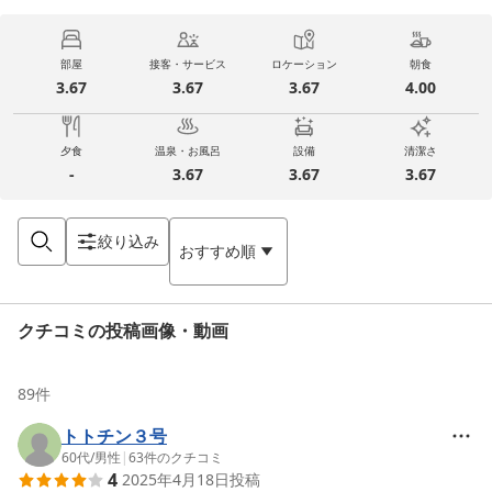
部屋
接客・サービス
ロケーション
朝食
3.67
3.67
3.67
4.00
夕食
温泉・お風呂
設備
清潔さ
-
3.67
3.67
3.67
絞り込み
おすすめ順
クチコミの投稿画像・動画
89
件
トトチン３号
60代
/
男性
|
63
件のクチコミ
4
2025年4月18日
投稿