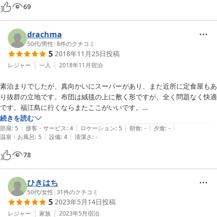
69
drachma
50代
/
男性
|
8
件のクチコミ
5
2018年11月25日
投稿
レジャー
一人
2018年11月
宿泊
素泊まりでしたが、真向かいにスーパーがあり、また近所に定食屋もあ
り抜群の立地です。布団は絨毯の上に敷く形ですが、全く問題なく快適
です。福江島に行くならまたここがいいです。

強いて言うなら、シャンプーは2回分欲しいです（私固有の問題です
続きを読む
|
|
|
|
|
が）。
部屋
:
5
接客・サービス
:
4
ロケーション
:
5
朝食
:
-
夕食
:
-
|
|
温泉・お風呂
:
5
設備
:
4
清潔さ
:
-
78
ひきはち
50代
/
女性
|
31
件のクチコミ
5
2023年5月14日
投稿
レジャー
家族
2023年5月
宿泊