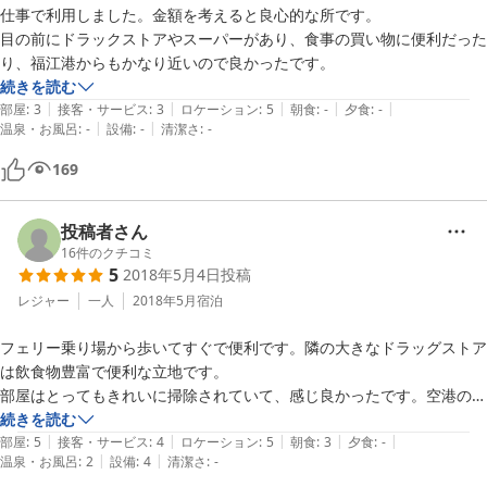
仕事で利用しました。金額を考えると良心的な所です。

目の前にドラックストアやスーパーがあり、食事の買い物に便利だった
続きを読む
|
|
|
|
|
部屋
:
3
接客・サービス
:
3
ロケーション
:
5
朝食
:
-
夕食
:
-
|
|
温泉・お風呂
:
-
設備
:
-
清潔さ
:
-
169
投稿者さん
16
件のクチコミ
5
2018年5月4日
投稿
レジャー
一人
2018年5月
宿泊
フェリー乗り場から歩いてすぐで便利です。隣の大きなドラッグストア
は飲食物豊富で便利な立地です。

部屋はとってもきれいに掃除されていて、感じ良かったです。空港の送
続きを読む
|
|
|
|
|
部屋
:
5
接客・サービス
:
4
ロケーション
:
5
朝食
:
3
夕食
:
-
|
|
温泉・お風呂
:
2
設備
:
4
清潔さ
:
-