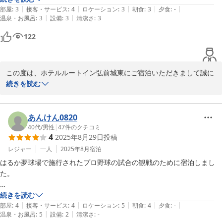
ホテルルートイン弘前城東
|
|
|
|
|
夜桜も見たかったのですが、遠くてあきらめて朝早くホテルを出て観に
部屋
:
3
接客・サービス
:
4
ロケーション
:
3
朝食
:
3
夕食
:
-
2026-02-25
|
|
温泉・お風呂
:
3
設備
:
3
清潔さ
:
3
行きそれは良かったです。
122
この度は、ホテルルートイン弘前城東にご宿泊いただきまして誠に
ありがとうございます。

続きを読む
お客様にご朝食、大浴場とご期待に副うことができず大変申し訳ご
ざいませんでした。

あんけん0820
ご指摘いただきましたことを、スタッフ一同にて検討し改善して参
40代
/
男性
|
47
件のクチコミ
4
2025年8月29日
投稿
ります。

お客様にはお忙しい中、ご投稿いただきまして誠にありがとうござ
レジャー
一人
2025年8月
宿泊
います。

はるか夢球場で施行されたプロ野球の試合の観戦のために宿泊しまし
お客様のまたのご来館をスタッフ一同お待ち申し上げております。

た。

ホテルルートイン弘前城東

＜アクセス面＞

続きを読む
|
|
|
|
|
１.弘前駅からは19時までなら、弘南交通のバスで向かうことができま
部屋
:
4
接客・サービス
:
4
ロケーション
:
5
朝食
:
4
夕食
:
-
|
|
温泉・お風呂
:
5
設備
:
2
清潔さ
:
-
す。

ホテルルートイン弘前城東