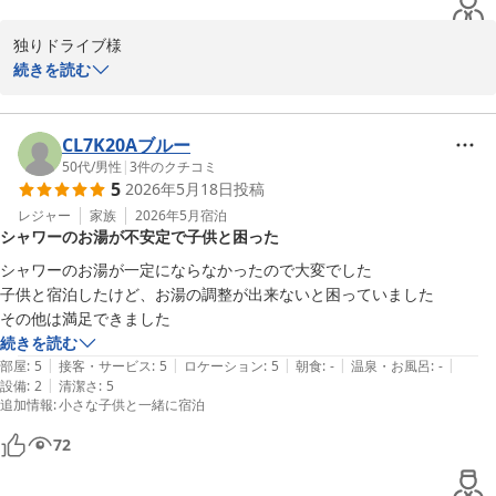
ホテルルートイン弘前城東
独りドライブ様

2026-06-14
続きを読む
この度は津軽地方へのご旅行に際し、当ホテルをお選びいただきま
して、誠にありがとうございます。

CL7K20Aブルー
またアクセスや駐車場、客室、朝食など様々な点においてお褒めの
50代
/
男性
|
3
件のクチコミ
5
2026年5月18日
投稿
言葉をいただき、スタッフ一同大変嬉しく思っております。

レジャー
家族
2026年5月
宿泊
シャワーのお湯が不安定で子供と困った
地元の食材を取り入れた朝食をお楽しみいただけたとのこと、今後
もより一層充実したメニューをご提供できるよう努めてまいりま
シャワーのお湯が一定にならなかったので大変でした

す。

子供と宿泊したけど、お湯の調整が出来ないと困っていました

その他は満足できました
独りドライブ様のまたのご来館を心よりお待ち申し上げておりま
続きを読む
す。

|
|
|
|
|
部屋
:
5
接客・サービス
:
5
ロケーション
:
5
朝食
:
-
温泉・お風呂
:
-
|
設備
:
2
清潔さ
:
5
追加情報
:
小さな子供と一緒に宿泊
ホテルルートイン弘前城東

72
ホテルルートイン弘前城東