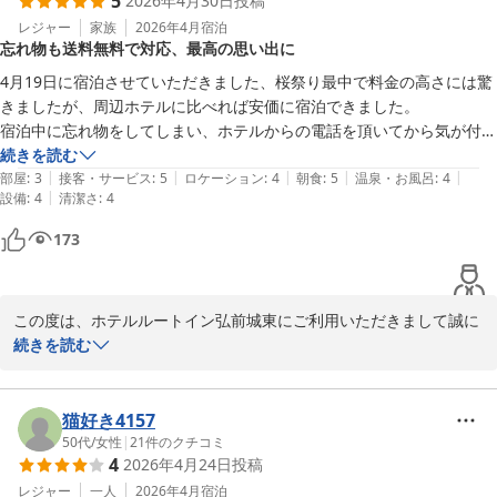
5
2026年4月30日
投稿
ます。

ホテルルートイン弘前城東
レジャー
家族
2026年4月
宿泊
2026-06-30
忘れ物も送料無料で対応、最高の思い出に
一方で、駅からのアクセス手段、特にバスの本数の少なさや、スー
ツケースをお持ちのお客様へのご不便についてのご指摘は、今後の
4月19日に宿泊させていただきました、桜祭り最中で料金の高さには驚
サービス改善に向けた重要な課題として真摯に受け止めさせていた
きましたが、周辺ホテルに比べれば安価に宿泊できました。

だきます。お客様により快適にお過ごしいただけるよう、参考にさ
宿泊中に忘れ物をしてしまい、ホテルからの電話を頂いてから気が付き
せていただきます。

ました。忘れ物は着払いの宅配での送付をお願いしましたが、送料無料
続きを読む
|
|
|
|
|
で届けていただきました。

部屋
:
3
接客・サービス
:
5
ロケーション
:
4
朝食
:
5
温泉・お風呂
:
4
今後とも、お客様にご満足いただけるホテルであるよう、スタッフ
|
設備
:
4
清潔さ
:
4
今回10日間の桜前線を追いかけた東北旅行でしたが、最高の思い出と
一同、より一層精進してまいります。

173
ホテルルートイン弘前城東

フロントチーフ　櫻田
この度は、ホテルルートイン弘前城東にご利用いただきまして誠に
ホテルルートイン弘前城東
ありがとうございます。

続きを読む
2026-05-04
お客様の東北旅行が最高の思い出となられたことや、そのお役に立
てたことにスタッフ一同大変感激しております。

猫好き4157
ご料金につきましては、弘前市内さくら祭り期間中といこともあり
50代
/
女性
|
21
件のクチコミ
4
2026年4月24日
投稿
シーズン料金にてご案内させていただいており、ご理解の程宜しく
お願い申し上げます。

レジャー
一人
2026年4月
宿泊