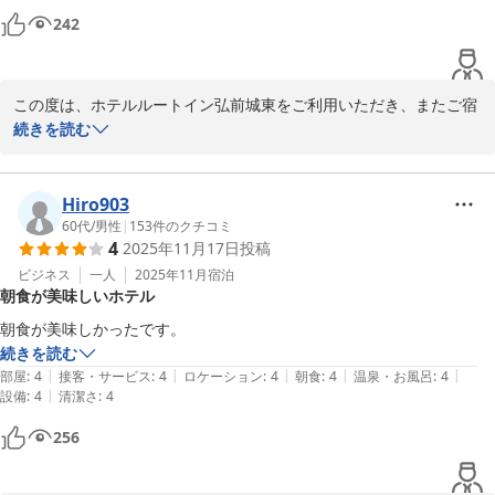
２.はるか夢球場からは徒歩20分程度です。球場から歩いて行くことも
242
2026-04-21
帰ることもできます。

３.周辺にチェーン店の飲食店が多いので、夕食にも困りません。ま
た、ホテル内にもあります。

この度は、ホテルルートイン弘前城東をご利用いただき、またご宿
４.近くにゲームセンターもあります。

泊に関する貴重なご意見をお寄せいただき、誠にありがとうござい
続きを読む
ます。

＜お風呂＞

人工温泉とはいえ、ゆっくり温まることができました。

はるか夢球場でのプロ野球観戦の際にご利用いただけたとのこと
Hiro903
夜2時まで利用できるので、試合終了後の深夜でもゆっくりすることが
で、アクセス面や周辺の飲食店の利便性、ホテル内の設備につきま
60代
/
男性
|
153
件のクチコミ
できました。

4
2025年11月17日
投稿
してご満足いただけたご様子、大変嬉しく存じます。

ビジネス
一人
2025年11月
宿泊
＜食事＞

朝食が美味しいホテル
また、人工温泉の大浴場につきましても、ごゆっくりとお寛ぎいた
朝食のバイキングは種類が多く、また、食堂も広いのでゆっくり食事を
だけたとのこと、大変嬉しく存じます。

楽しむことができました。

朝食が美味しかったです。
続きを読む
朝食バイキングやお部屋・デスクの広さ、ベッドの寝心地に関して
|
|
|
|
|
＜設備面＞

部屋
:
4
接客・サービス
:
4
ロケーション
:
4
朝食
:
4
温泉・お風呂
:
4
もよい感想をお聞かせいただき、心より感謝申し上げます。

|
設備
:
4
清潔さ
:
4
TVのBSのチャンネル設定がよくありません。

BS10がリモコンキーに登録されていません。また、BSよしもとや
256
一方、テレビのBSチャンネル設定に関しまして、ご不便をおかけし
J:com BSはチャンネルの上下キーで合わせることができません。すべ
誠に申し訳ございませんでした。

て、3桁入力をしなければ見ることができません。なので、チャンネル
ご指摘いただきました内容については、チャンネル設定の見直しを