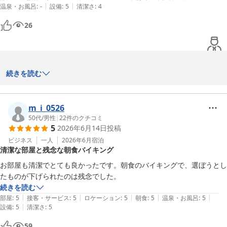
ります。

|
|
温泉・お風呂
:
-
設備
:
5
清潔さ
:
4
26
ホテルルートイン弘前城東

フロントクラーク　馬渡
ホテルルートイン弘前城東
2026-07-14
このたびはルートイン弘前城東へご宿泊いただき、誠にありがとう
続きを読む
ございます。

また口コミへもご投稿いただきました事、重ねてお礼申し上げま
す。

m_i_0526
50代
/
男性
|
22
件のクチコミ
5
2026年6月14日
投稿
お部屋についてお褒めの言葉を頂戴し、日頃の疲れを癒しお寛ぎい
ただけたようで

ビジネス
一人
2026年6月
宿泊
清潔な部屋と残念な朝食バイキング
大変嬉しく存じます。

大浴場は、お部屋のユニットバスよりもゆったり足を伸ばしてご入
お部屋も清潔でとても良かったです。朝食のバイキングで、選ぼうとし
浴いただけます。

たものが下げられたのは残念でした。
毎日深夜2時まで明朝は5時10時までご利用可能でございます。

続きを読む
次回ご利用の際にはぜひお楽しみいただけますと幸いです。

|
|
|
|
|
部屋
:
5
接客・サービス
:
5
ロケーション
:
5
朝食
:
5
温泉・お風呂
:
5
|
設備
:
5
清潔さ
:
5
今回いただいたありがたいお言葉を励みに、今後とも快適にお過ご
59