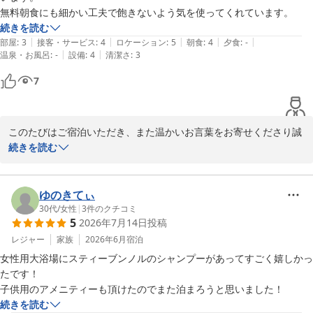
真摯に受け止め、改善策を検討してまいる所存でございます。

無料朝食にも細かい工夫で飽きないよう気を使ってくれています。
続きを読む
一方で、「ルートインならではの安定した宿泊を楽しんでいただけ
|
|
|
|
|
部屋
:
3
接客・サービス
:
4
ロケーション
:
5
朝食
:
4
夕食
:
-
た」とのお言葉をいただき、大変光栄でございます。

|
|
温泉・お風呂
:
-
設備
:
4
清潔さ
:
3
7
お客様からのご期待にお応えできるよう、このご意見を真摯に受け
止め、一層のサービス向上に努めてまいります。今後ともルートイ
ンホテルズをご愛顧いただけますよう、よろしくお願い申し上げま
す。

このたびはご宿泊いただき、また温かいお言葉をお寄せくださり誠
にありがとうございます。

続きを読む
ホテルルートイン弘前城東

設備につきましてはご不便をおかけする点もあったかと存じます
フロントチーフ

が、接客や無料朝食にご満足いただけたとのこと、大変うれしく拝
櫻田
読いたしました。

ゆのきてぃ
今後も、スタッフ一同、丁寧な対応と朝食の工夫に努め、お客様に
30代
/
女性
|
3
件のクチコミ
ホテルルートイン弘前城東
5
2026年7月14日
投稿
快適にお過ごしいただけるよう改善を重ねてまいります。

2026-05-18
またのお越しを心よりお待ち申し上げております。

レジャー
家族
2026年6月
宿泊
女性用大浴場にスティーブンノルのシャンプーがあってすごく嬉しかっ
ホテルルートイン弘前城東

たです！

子供用のアメニティーも頂けたのでまた泊まろうと思いました！
続きを読む
ホテルルートイン弘前城東