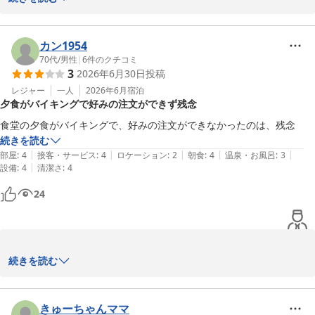
次回お越しの際には、より快適にお過ごしいただけますよう、従業
誠にありがとうございます。

員一同、皆様のお越しを心よりお待ち申し上げております。

また、口コミへもご投稿いただきました事、重ねてお礼申し上げま
す。

カン1954
ホテルルートイン弘前城東

ホテルルートイン弘前城東は、国道号線沿いに位置している為、お
70代
/
男性
|
6
件のクチコミ
3
2026年6月30日
投稿
フロントクラーク糸長
車で来館される方が大変多いことから敷地内には乗用車用駐車場を
備えており、

レジャー
一人
2026年6月
宿泊
ホテルルートイン弘前城東
夕食がバイキングで好みの注文ができず残念
無料でご利用いただけます。

2026-05-18
ご満足いただけたようで何よりでございます。

食堂の夕食がバイキングで、好みの注文ができなかったのは、残念
続きを読む
今後も安心してお過ごしいただけるホテルづくりに努めてまいりま
|
|
|
|
|
部屋
:
4
接客・サービス
:
4
ロケーション
:
2
朝食
:
4
温泉・お風呂
:
3
す。

|
設備
:
4
清潔さ
:
4
またのご利用をスタッフ一同心よりお待ちしております。

24
ホテルルートイン弘前城東

フロントクラーク　木村
ホテルルートイン弘前城東
続きを読む
2026-07-29
この度はホテルルートイン弘前城東をご利用いただき、誠にありが
とうございます。

また口コミへのご投稿もいただき重ねてお礼申し上げます。

きゅーちゃんママ