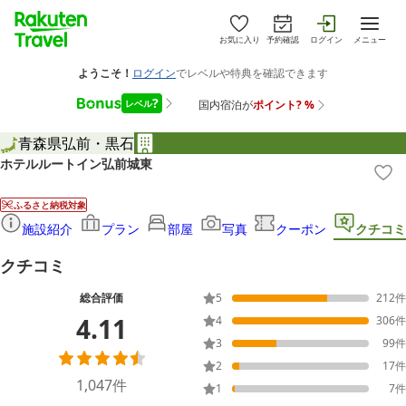
お気に入り
予約確認
ログイン
メニュー
青森県
弘前・黒石
ホテルルートイン弘前城東
ふるさと納税対象
施設紹介
プラン
部屋
写真
クーポン
クチコミ
クチコミ
総合評価
5
212
件
4.11
4
306
件
3
99
件
2
17
件
1,047
件
1
7
件