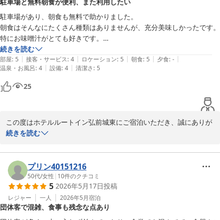
駐車場と無料朝食が便利、また利用したい
2026-06-16
この度はお忙しい中貴重なご感想をお寄せいただき、ありがとうご
ざいました。

駐車場があり、朝食も無料で助かりました。

今後とも末永くお選びいただけるホテルであり続けられるよう、ス
朝食はそんなにたくさん種類はありませんが、充分美味しかったです。
タッフ一丸となって力を尽くして参ります。

特にお味噌汁がとても好きです。

またのお越しを心よりお待ち申し上げております。

お風呂は洗い場が4つで少し狭いです。でも綺麗です。

続きを読む
ホテルルートイン弘前城東

|
|
|
|
|
帰りに不要になった傘の処分をお願いしましたが、快く引き受けて下さ
部屋
:
5
接客・サービス
:
4
ロケーション
:
5
朝食
:
5
夕食
:
-
フロントクラーク　馬渡
|
|
温泉・お風呂
:
4
設備
:
4
清潔さ
:
5
いました。

近くに食事出来る所もたくさんあり、また利用しようと思います。
ホテルルートイン弘前城東
25
2026-07-04
この度はホテルルートイン弘前城東にご宿泊いただき、誠にありが
とうございます。また温かいご感想をお寄せいただいたこと、重ね
続きを読む
てお礼申し上げます。

朝食の無料サービスやお味噌汁のお味にご満足いただけましたこ
プリン40151216
と、

50代
/
女性
|
10
件のクチコミ
5
2026年5月17日
投稿
大変嬉しく励みになります。

大浴場（女性)の洗い場の広さにつきましては、貴重なご意見をあり
レジャー
一人
2026年5月
宿泊
団体客で混雑、食事も残念な点あり
がとうございます。今後の店舗運営や改善の参考とさせていただき
ます。
