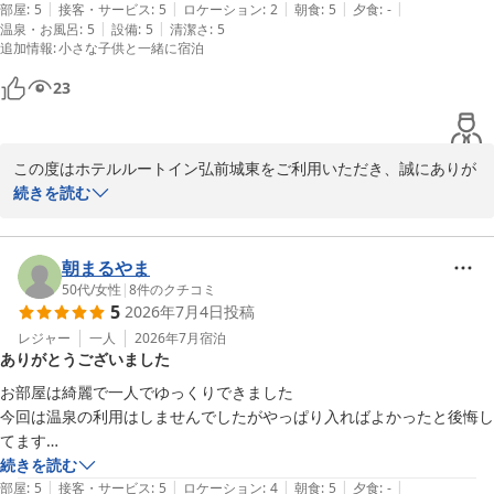
|
|
|
|
|
部屋
:
5
接客・サービス
:
5
ロケーション
:
2
朝食
:
5
夕食
:
-
2026-07-29
|
|
温泉・お風呂
:
5
設備
:
5
清潔さ
:
5
追加情報
:
小さな子供と一緒に宿泊
23
この度はホテルルートイン弘前城東をご利用いただき、誠にありが
とうございます。

続きを読む
女性用大浴場のシャンプーや、お子様用のアメニティにご満足いた
だけたとのこと、大変嬉しく拝読いたしました。

朝まるやま
私どもはお子様連れのご家族にも快適にお過ごしいただけるよう心
50代
/
女性
|
8
件のクチコミ
5
2026年7月4日
投稿
掛けておりますので、このようなお褒めの言葉はスタッフ一同にと
って大変励みになります。

レジャー
一人
2026年7月
宿泊
ありがとうございました
これからもお客様に「また泊まりたい」と感じていただける快適な
空間とサービスを提供できるよう、より一層努めてまいります。

お部屋は綺麗で一人でゆっくりできました

今回は温泉の利用はしませんでしたがやっぱり入ればよかったと後悔し
この度は、お忙しい中ご投稿いただきまして誠にありがとうござい
てます

ました。

忘れ物をしてしまったのですが丁寧に対応してくださりありがとうござ
続きを読む
お客様のまたのご来館を、スタッフ一同心よりお待ち申し上げてお
|
|
|
|
|
いました
部屋
:
5
接客・サービス
:
5
ロケーション
:
4
朝食
:
5
夕食
:
-