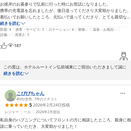
大変ご不便をおかけいたしましたこと、深くお詫び申し上げます。
お彼岸のお墓参りで弘前に行った時にお世話になりました。

特に、最終バスの時間の早さや本数の少なさが、お客様の観光やご
携帯の充電器を忘れましたが、後日送ってくださり大変助かりました。

移動の妨げとなりましたこと、心苦しく存じます。弘前駅までのタ
着払いでお願いしたところ、元払いで送ってくださり、とても親切な対
クシー料金の目安や、周辺の状況につきましても具体的な情報をご
応を感じました。

続きを読む
記載いただき、他のご利用者様にも参考となる貴重なご意見をご提
|
|
|
|
|
また、一人旅でしたので夕食ができるお店もあって助かりました。

部屋
:
4
接客・サービス
:
5
ロケーション
:
4
朝食
:
-
温泉・お風呂
:
-
供くださいましたこと、感謝申し上げます。

|
設備
:
-
清潔さ
:
5
弘前へ行くときは、また利用したいと思います。
187
さらに、禁煙のお部屋にも関わらず、寝具からタバコの匂いがした
とのこと、大変申し訳ございませんでした。お客様に不快な思いを
おかけしましたこと、重ねてお詫び申し上げます。清掃時の点検を
より一層強化し、このようなことが再発しないよう改善に努めてま
この度は、ホテルルートイン弘前城東にご宿泊いただきまして誠に
いります。

ありがとうございます。

続きを読む
お客様から頂戴いたしました貴重なご意見は、今後のサービス改善
お客様より、お褒めの言葉を多々いただきましてスタッフ一同大変
に向けた大切な財産とさせていただきます。これからもお客様に快
嬉しく存じます。

こぴぴちゃん
適にお過ごしいただけるよう、スタッフ一同、より一層のサービス
お客様のご指摘にもございましたが、携帯充電器無料貸し出しサー
40代
/
女性
|
7
件のクチコミ
5
2026年2月24日
投稿
向上に努めてまいる所存でございます。

ビスは、数に限りがございますがご用意しておりますのでお気軽に
フロントまでお声がけ下さいませ。

レジャー
一人
2026年2月
宿泊
また弘前へお越しの際には、ぜひルートイン弘前城東をご利用いた
ご夕食につきましては、ご当地メニューもご用意しており、大変好
私自身のハプニングについてフロントの方に相談したところ、親身に相
だけますよう、心よりお待ち申し上げております。

評をいただいております。

談に乗っていただき、大変助かりました！
