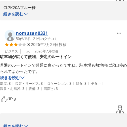
2026-05-27
CL7K20Aブルー様

続きを読む
この度は、数あるホテルの中からルートインホテルズをご利用いた
だき、誠にありがとうございます。また、ご多忙の中、貴重なご意
見をお寄せいただきましたこと、重ねて御礼申し上げます。

nomusan0331
50代
/
男性
|
21
件のクチコミ
3
2026年7月29日
投稿
シャワーのお湯が安定せず、特にお子様とご一緒のご入浴時に大変
ご不便、ご心配をおかけいたしましたこと、深くお詫び申し上げま
ビジネス
一人
2026年7月
宿泊
駐車場が広くて便利、安定のルートイン
す。快適にお過ごしいただくべきところ、お客様のご期待に沿え
ず、誠に申し訳ございませんでした。

普通のルートインで普通に良かったですね。駐車場も敷地内に沢山停め
られてよかったです。
頂戴いたしましたご意見を真摯に受け止め、早急にシャワー設備の
続きを読む
点検を行い、改善に努めてまいる所存でございます。お客様が安心
|
|
|
|
|
部屋
:
3
接客・サービス
:
3
ロケーション
:
3
朝食
:
3
夕食
:
-
して快適にご利用いただけますよう、再発防止に尽力いたします。

|
|
温泉・お風呂
:
3
設備
:
3
清潔さ
:
3
3
この度のご滞在ではご迷惑をおかけいたしましたが、お客様にまた
お選びいただけますよう、今後もサービスの向上に誠心誠意努めて
まいります。

この度はホテルルートイン弘前城東にご宿泊いただきまして

続きを読む