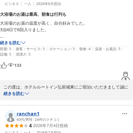
ビジネス
一人
2026年6月
宿泊
大浴場のお湯は最高、朝食は行列も
大浴場のお湯の温度が高く、自分好みでした。

3泊4日で6回入りました。

朝食はどれも美味しかったですが、日曜日はどなたかがお休みしたの
続きを読む
|
|
|
|
|
か、洗い物が追いつかないのか食器待ちの行列が出来ていました。

部屋
:
5
接客・サービス
:
5
ロケーション
:
5
朝食
:
4
温泉・お風呂
:
5
|
設備
:
5
清潔さ
:
5
フロント前のねぷたが可愛かったです。

133
この度は、ホテルルートイン弘前城東にご宿泊いただきまして誠に
ありがとうございます。

続きを読む
お褒めの言葉と、朝食時の混雑に関する貴重なご意見をいただき大
変恐れ入ります。

ranchan1
大浴場のお湯加減につきまして、「最高」との大変嬉しいお言葉を
60代
/
男性
|
24
件のクチコミ
4
2026年7月4日
投稿
いただき、3泊4日のご滞在中に何度もご利用いただけましたこと
は、私どもにとりましても大きな励みとなります。また、フロント
ビジネス
一人
2026年7月
宿泊