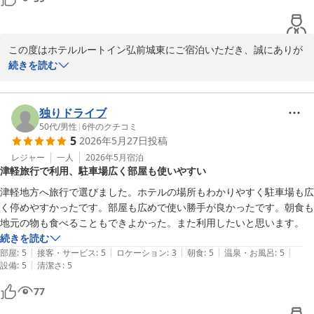
しいただけるよう

従業員一同更に努めてまいります。

7月に入り、暑さが本格的になってまいりました。ご自愛ください
この度はホテルルートイン弘前城東にご宿泊いただき、誠にありが
ませ。

とうございました。

続きを読む
またのお越しを心よりお待ちしております。

客室に関しまして「清潔」とのお言葉を頂戴し、スタッフ一同大変
嬉しく、心より感謝申し上げます。

ホテルルートイン弘前城東

これからも皆様に快適で心地よいひとときをお過ごしいただけるよ
独りドライブ
フロントクラーク　木村

う、努めてまいります。

50代
/
男性
|
6
件のクチコミ
5
2026年5月27日
投稿
しかしながら、朝食バイキングでは、選ぼうとしたものが下げられ
たことで残念な思いをさせてしまい大変申し訳ございませんでし
レジャー
一人
2026年5月
宿泊
津軽旅行で利用、駐車場広く部屋も使いやすい
た。

ホテルルートイン弘前城東
お客様目線に立って、目配り、気配りで広い視野を持ち配膳出来る
津軽地方へ旅行で選びました。ホテルの場所もわかりやすく駐車場も広
2026-07-04
よう心掛けて参ります。

く停めやすかったです。部屋も広めで使い勝手が良かったです。朝食も
頂戴しましたご意見は、今後のサービス向上の参考とさせていただ
地元の物も食べることもできよかった。また利用したいと思います。
き、よりご満足いただける朝食の提供に努めてまいります。

続きを読む
貴重なご意見をお寄せいただきましたこと、深く感謝申し上げま
|
|
|
|
|
部屋
:
5
接客・サービス
:
5
ロケーション
:
3
朝食
:
5
温泉・お風呂
:
5
す。

|
設備
:
5
清潔さ
:
5
またのご利用を心よりお待ち申し上げております。

77
ホテルルートイン弘前城東

フロントクラーク　馬渡