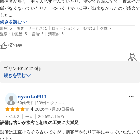
団体客が多く　中々入れず並んでいたり、食堂でも混んでて　食器やご
飯がなくなっていたりと　ゆっくり食べる事が出来なかったのが残念で
また、傘の処分につきまして、スタッフの対応がお客様のお役に立
した

てたようで安心いたしました。

その他はルートインならでは　安定の宿泊を楽しませていただきました
続きを読む
周辺には全国チェーンの飲食店や個人経営のお店、多種多様な飲食
|
|
|
|
|
♪
部屋
:
5
接客・サービス
:
5
ロケーション
:
5
朝食
:
3
夕食
:
-
店がございます。便利にご利用いただけたご様子で何よりでござい
|
|
温泉・お風呂
:
5
設備
:
5
清潔さ
:
5
ます。

165
これからも皆様に快適にお過ごしいただけるよう、スタッフ一同サ
ービスの向上に努めてまいります。

またのご利用を心よりお待ち申し上げております。

プリン40151216様

続きを読む
ホテルルートイン弘前城東

この度は、お客様からの貴重なご意見をお寄せいただき、誠にあり
フロントクラーク　木村
がとうございます。

nyanta4911
ホテルルートイン弘前城東
団体のお客様によるレストラン会場の混雑や、食器やご飯が不足
60代
/
男性
|
339
件のクチコミ
2026-07-14
4
2026年7月30日
投稿
し、ゆっくりとお食事をお楽しみいただけなかったとのこと、心よ
りお詫び申し上げます。

ビジネス
一人
2026年7月
宿泊
設備は古いが接客と朝食の工夫に大満足
ご指摘いただきました点につきましては、レストラン運営やお客様
設備は正直そろそろ古いですが，接客等かなり丁寧にやっていただいて
のご案内方法など、今後のサービス改善に向けた重要な課題として
います。
