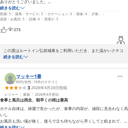
ありがとうございました。

ルートイン弘前城東

お客様には、お忙しい中ご投稿いただきまして誠にありがとうござ
お風呂は人工温泉ですが、綺麗でクレンジングなどひと通りのアメニテ
続きを読む
フロントクラーク　大儀
います。

|
|
|
|
|
ィは揃ってます。

部屋
:
5
接客・サービス
:
5
ロケーション
:
3
朝食
:
4
夕食
:
-
お客様のまたのご来館をスタッフ一同お待ち申し上げております。

|
|
温泉・お風呂
:
5
設備
:
4
清潔さ
:
5
駅からは徒歩30分くらいです。
ホテルルートイン弘前城東
273
2026-04-24
ホテルルートイン弘前城東

フロント岩谷
ホテルルートイン弘前城東
この度はルートイン弘前城東をご利用いただき、また温かいクチコ
2026-04-07
ミをお寄せいただき誠にありがとうございます。

続きを読む
ご滞在中のハプニングにつきまして、フロントの対応がお役に立て
たとのこと、大変嬉しく存じます。

大浴場やアメニティにもご満足いただけたようで何よりでございま
マッキー1番
す。

60代
/
女性
|
10
件のクチコミ
3
2026年4月20日
投稿
駅から距離がありご足労をおかけいたしますが、今後も安心してお
過ごしいただけるよう努めてまいります。

レジャー
家族
2026年4月
宿泊
食事と風呂は残念、朝早くの桜は最高
またのお越しを心よりお待ちしております。

ホテル自体は、綺麗で良かったが、食事の内容が、値段に見合わなく高
ホテルルートイン弘前城東

いし

フロントクラーク　鈴木
お風呂も洗い場が狭く、後ろで立ち待ちながら早くしてと睨まれて、あ
まりいい気分ではなかったです。

続きを読む