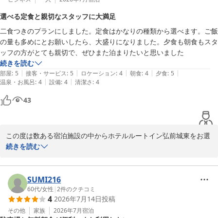
のねぷたもお気に召していただけて大変嬉しく存じます。

選べる定食と親切なスタッフに大満足
二食つきのプランにしました。定食はかなりの種類から選べます。ご飯
しかしながら、日曜日の朝食時におきまして、食器の補充が追いつ
の量も多めにとお願いしたら、大盛りになりました。夕食も朝食もスタ
かずにお客様に行列でお待ちいただくお時間が発生してしまいまし
ッフの方がとても親切で、ぜひまた泊まりたいと思いました
たこと、大変心苦しく思っております。せっかくお料理の味をお褒
続きを読む
めいただいたにもかかわらず、ご不便をおかけしてしまい申し訳ご
|
|
|
|
|
部屋
:
5
接客・サービス
:
5
ロケーション
:
4
朝食
:
4
夕食
:
5
ざいませんでした。

|
|
温泉・お風呂
:
4
設備
:
4
清潔さ
:
4
今後はどのような状況下でもスムーズに食器や料理をご提供できる
43
よう、人員配置の工夫やオペレーションの改善に努めてまいりま
す。

この度は数ある宿泊施設の中からホテルルートイン弘前城東をお選
お忙しい中、ご投稿いただきまして誠にありがとうございます。

びいただき、誠にありがとうございます。

続きを読む
またのご利用をスタッフ一同、心よりお待ち申し上げております。

ご予約では二食付きプランをご利用いただき、誠にありがとうござ
います。

ホテルルートイン弘前城東

定食の豊富なメニューや大盛りのご対応、夕食・朝食時のスタッフ
SUMI216
フロントクラーク

の親切なサービスをお褒めいただき、大変光栄です。

60代
/
女性
|
2
件のクチコミ
岩谷
4
2026年7月14日
投稿
お客様の一つ一つのお声を励みに、今後もより良いおもてなしを目
ホテルルートイン弘前城東
指してまいります。

その他
家族
2026年7月
宿泊