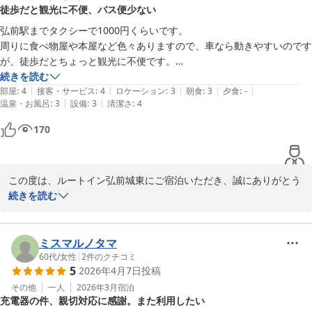
徒歩だと観光に不便、バス便少ない
お客様には、お忙しい中ご投稿いただきまして誠にありがとうござ
弘前駅までタクシーで1000円くらいです。

います。

周りに食べ物屋や本屋など色々ありますので、車なら動きやすいのです
お客様のご来館をスタッフ一同お待ち申し上げております。

が、徒歩だとちょっと観光に不便です。

弘前城までは駅からバスで行けます。

続きを読む
ホテルルートイン弘前城東

|
|
|
|
|
ただ、ホテルまでの最終バスが18時台だったのと、ホテルから少しあ
部屋
:
4
接客・サービス
:
4
ロケーション
:
3
朝食
:
3
夕食
:
-
フロント岩谷
|
|
温泉・お風呂
:
3
設備
:
3
清潔さ
:
4
るいたら近くにバス停ありますが、行き帰りのバスか1時間に1,2本しか
ないです。

ホテルルートイン弘前城東
170
大浴場は狭いですが、洗い場も複数あり、混み具合を部屋から確認でき
2026-04-30
るから、楽です。ベッドも悪くないし、部屋も清潔です。ただ禁煙の部
屋ですが、寝具からちょいタバコの匂いしました。
この度は、ルートイン弘前城東にご宿泊いただき、誠にありがとう
ございます。

続きを読む
大浴場の利便性や、ベッド、お部屋の清潔さにつきましてお褒めの
言葉をいただき、スタッフ一同大変光栄に存じます。特に、部屋か
ミスマルノタマ
ら混雑状況をご確認いただけるシステムがお役に立てたとのこと、
60代
/
女性
|
2
件のクチコミ
5
2026年4月7日
投稿
大変嬉しく思います。

その他
一人
2026年3月
宿泊
充電器の件、親切対応に感謝。また利用したい
一方で、ホテルの立地や公共交通機関の便に関しまして、お客様に