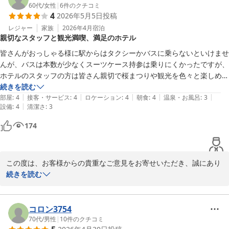
60代
/
女性
|
6
件のクチコミ
4
2026年5月5日
投稿
ご夕食に関しまして、バイキング形式のためお客様のご希望に添う
お食事をご用意できず、残念な思いをさせてしまいましたこと、心
レジャー
家族
2026年4月
宿泊
親切なスタッフと観光満喫、満足のホテル
よりお詫び申し上げます。

通常の場合は居酒屋形式での営業で、ご予約無くご利用いただけま
皆さんがおっしゃる様に駅からはタクシーかバスに乗らないといけませ
すが、

んが、バスは本数が少なくスーツケース持参は乗りにくかったですが、
近くに競技場や武道館等のスポーツ施設があることからスポーツイ
ホテルのスタッフの方は皆さん親切で桜まつりや観光を色々と楽しめた
ベントに参加される方のご宿泊も多く、ご夕食付きのお客様が多数
ので満足です。
続きを読む
の場合、バイキング形式でご提供させていただくことがございま
|
|
|
|
|
部屋
:
4
接客・サービス
:
4
ロケーション
:
4
朝食
:
4
温泉・お風呂
:
3
す。

|
設備
:
4
清潔さ
:
3
今回頂戴したご意見は、今後のサービス改善の貴重なご意見として
174
参考にさせていただき、いろいろな用途でご滞在いただく方々にご
満足いただけるよう、改善に努めて参ります。

梅雨に入り、不安定なお天気の日もありますがご自愛くださいま
この度は、お客様からの貴重なご意見をお寄せいただき、誠にあり
せ。

がとうございます。

続きを読む
またのご来館をスタッフ一同、心よりお待ち申し上げております。

「親切なスタッフ」というお褒めの言葉をいただき、大変光栄に存
ホテルルートイン弘前城東

じます。お客様に心温まるおもてなしを提供できたこと、また、桜
コロン3754
フロントクラーク　木村
まつりや観光を満喫いただけたとのこと、私どもも大変嬉しく思い
70代
/
男性
|
10
件のクチコミ