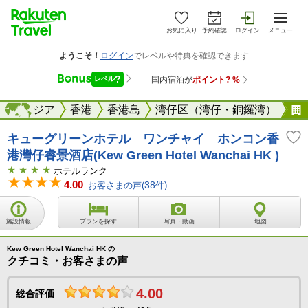
お気に入り
予約確認
ログイン
メニュー
海外
アジア
海外
香港
香港島
湾仔区（湾仔・銅鑼湾）
キューグリーンホテル ワンチャイ ホンコン香
港灣仔睿景酒店(Kew Green Hotel Wanchai HK )
ホテルランク
4.00
お客さまの声(
38
件)
施設情報
プランを探す
写真・動画
地図
Kew Green Hotel Wanchai HK の
クチコミ・お客さまの声
4.00
総合評価