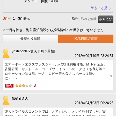
アンケート件数：40件
もっと見る
3
件中
1～3件表示
絞り込みを解除
絞り込む
※一部を除き、海外宿泊施設から投稿情報への回答はございません
最新の投稿順
投稿日順評価順
yoshibon072さん [50代/男性]
2012年09月19日 23:24:51
エアーポートエクスプレスシャトルバスH1利用可能、MTRも至近、
香港公園、セントラル、コーズウェイベイへのアクセスも良好等々
ロケーションは抜群。一方、ロビー等の公共スペースは無い
に・・・
3
総合
投稿者さん
2012年04月03日 00:24:25
楽天トラベルのコメントでは、とてもいい、という評判でした。実