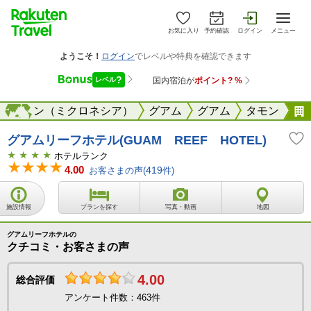
お気に入り
予約確認
ログイン
メニュー
・サイパン（ミクロネシア）
海外
グアム
グアム
タモン
グアムリーフホテル(GUAM REEF HOTEL)
ホテルランク
4.00
お客さまの声(
419
件)
施設情報
プランを探す
写真・動画
地図
グアムリーフホテルの
クチコミ・お客さまの声
4.00
総合評価
アンケート件数：463件