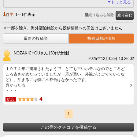
もっと見る
1
件中
1～1件表示
絞り込みを解除
絞り込む
※一部を除き、海外宿泊施設から投稿情報への回答はございません
最新の投稿順
投稿日順評価順
NOZAKICHOUさん [50代/女性]
2025年12月03日 10:26:02
１９７４年に建築されたようで、とても古いホテルなのでところど
ころ古さがめだっていましたが（扉が重い、外観がよごてているな
ど）、泊まるには特に不都合はなかったです。
良かった点
・・・
4
総合
1
この宿のクチコミを投稿する