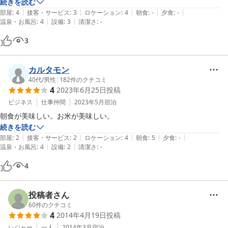
食事は隣接する居酒屋兼食事どころで満足です。

続きを読む
|
|
|
|
|
風呂も大きいし、ゆっくりできます。

部屋
:
4
接客・サービス
:
3
ロケーション
:
4
朝食
:
-
夕食
:
-
|
|
温泉・お風呂
:
4
設備
:
3
清潔さ
:
-
来年もお世話になります！
3
カルタモン
40代
/
男性
|
182
件のクチコミ
4
2023年6月25日
投稿
ビジネス
仕事仲間
2023年5月
宿泊
朝食が美味しい。お米が美味しい。
続きを読む
|
|
|
|
|
部屋
:
2
接客・サービス
:
2
ロケーション
:
4
朝食
:
5
夕食
:
-
|
|
温泉・お風呂
:
4
設備
:
2
清潔さ
:
-
4
投稿者さん
60
件のクチコミ
4
2014年4月19日
投稿
レジャー
一人
2014年3月
宿泊