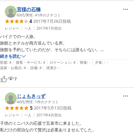
宮様の石橋
60代
/
男性
|
41
件のクチコミ
4
2017年7月26日
投稿
レジャー
一人
2017年7月
宿泊
バイクでの一人旅。

旅館とホテルが両方並んでいる所。

旅館を予約していたのだが、そちらには誰もいない。

宿泊者に聞いてみると、隣のホテルで受付しているとのこと。

続きを読む
|
|
|
|
|
事前にその手の情報は無し。

部屋
:
4
接客・サービス
:
4
ロケーション
:
4
朝食
:
-
夕食
:
-
|
|
温泉・お風呂
:
4
設備
:
4
清潔さ
:
-
結局、そのホテルが宿泊場所でした。

まずまずでした。
7
じょもきっず
40代
/
男性
|
1
件のクチコミ
5
2017年5月13日
投稿
レジャー
一人
2017年4月
宿泊
子供のミニバスの応援で五泉市に来ました。

私だけの宿泊なので贅沢は必要ありませんでした。
