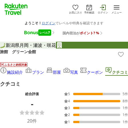
お気に入り
予約確認
ログイン
メニュー
新潟県
月岡・瀬波・咲花
旅館 グリーン会館
ふるさと納税対象
施設紹介
プラン
部屋
写真
クーポン
クチコミ
クチコミ
総合評価
5
5
件
-
4
8
件
3
1
件
2
1
件
20
件
1
1
件