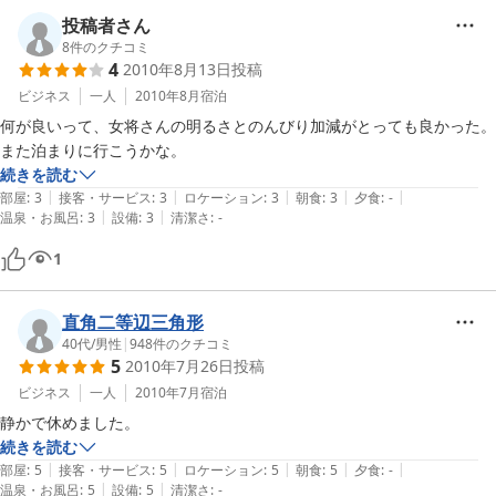
投稿者さん
8
件のクチコミ
4
2010年8月13日
投稿
ビジネス
一人
2010年8月
宿泊
何が良いって、女将さんの明るさとのんびり加減がとっても良かった。

また泊まりに行こうかな。
続きを読む
|
|
|
|
|
部屋
:
3
接客・サービス
:
3
ロケーション
:
3
朝食
:
3
夕食
:
-
|
|
温泉・お風呂
:
3
設備
:
3
清潔さ
:
-
1
直角二等辺三角形
40代
/
男性
|
948
件のクチコミ
5
2010年7月26日
投稿
ビジネス
一人
2010年7月
宿泊
静かで休めました。
続きを読む
|
|
|
|
|
部屋
:
5
接客・サービス
:
5
ロケーション
:
5
朝食
:
5
夕食
:
-
|
|
温泉・お風呂
:
5
設備
:
5
清潔さ
:
-