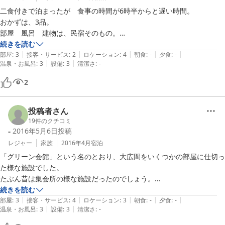
二食付きで泊まったが　食事の時間が6時半からと遅い時間。

おかずは、3品。

部屋　風呂　建物は、民宿そのもの。

しかし、新潟の民宿の食事は、おかずが５〜６品付いてる。

続きを読む
|
|
|
|
|
内訳は、シャケ（おいしい）　スーパーに売ってる３０円くらいの

部屋
:
3
接客・サービス
:
2
ロケーション
:
4
朝食
:
-
夕食
:
-
|
|
温泉・お風呂
:
3
設備
:
3
清潔さ
:
-
冷たいミニコロッケ　わかめの酢の物　　これだけ。

朝食もお皿に少しずつおかずが盛られてるだけ。

2
これなら２千円安いビジネスホテルに泊まって

２千円で外食した方がおいしいのを食べられる。

他の方の食事のコメントとまるで違い過ぎる！

投稿者さん
お風呂は、5時半からだったが　その時間で冷たかった。

19
件のクチコミ
-
2016年5月6日
投稿
体を洗ってから入ったが上の方だけが温かいだけで

諦めて出てしまった。

レジャー
家族
2016年4月
宿泊
後から入った人は、湯船に入ったと思ったら

「グリーン会館」という名のとおり、大広間をいくつかの部屋に仕切っ
た様な施設でした。

たぶん昔は集会所の様な施設だったのでしょう。

そんな歴史背景からか、お借りした部屋は天井がとても高く、広々とし
続きを読む
|
|
|
|
|
たお部屋でした。

部屋
:
3
接客・サービス
:
4
ロケーション
:
3
朝食
:
-
夕食
:
-
|
|
温泉・お風呂
:
3
設備
:
3
清潔さ
:
-
風呂・トレイ共用という、昔はよく存在していたスタイルの宿です。
