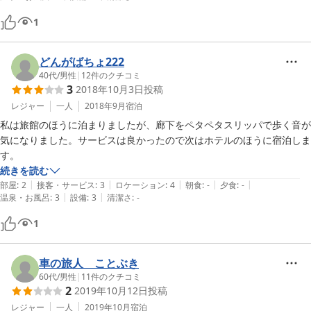
1
どんがばちょ222
40代
/
男性
|
12
件のクチコミ
3
2018年10月3日
投稿
レジャー
一人
2018年9月
宿泊
私は旅館のほうに泊まりましたが、廊下をペタペタスリッパで歩く音が
気になりました。サービスは良かったので次はホテルのほうに宿泊しま
す。
続きを読む
|
|
|
|
|
部屋
:
2
接客・サービス
:
3
ロケーション
:
4
朝食
:
-
夕食
:
-
|
|
温泉・お風呂
:
3
設備
:
3
清潔さ
:
-
1
車の旅人 ことぶき
60代
/
男性
|
11
件のクチコミ
2
2019年10月12日
投稿
レジャー
一人
2019年10月
宿泊