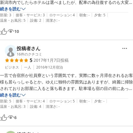
新潟市内でしたらホテルは選べましたが、配車の為往復するのも大変で
すし、市内なら駐車場も必要になりますし、

続きを読む
|
|
|
|
|
今回はここでお世話になることに決めました。

部屋
:
3
接客・サービス
:
3
ロケーション
:
4
朝食
:
-
夕食
:
5
|
|
温泉・お風呂
:
5
設備
:
2
清潔さ
:
-
部屋は６畳。テレビ、エアコン完備。

タオルあり、歯ブラシなし。

10
お風呂は身長186cmの私でもゆっくり足を伸ばして入浴出来ました。

お湯は熱いですね。

起き抜けの４時でも入浴出来ました。

投稿者さん
食事は隣接する系列の食事処にてサンマの塩焼き、もつ煮込みの定食を
16
件のクチコミ
5
2017年1月7日
投稿
頂きました。

他でこの食事をと考えただけでもお得感があります。

ビジネス
一人
2016年12月
宿泊
布団は自分で敷いて寝ます。

一言で合宿所か社員寮という雰囲気です。実際に数ヶ月滞在されるお客
建物の造りが古いので、廊下、階段の足音は響いてきます。

様も居らっしゃるとか。ゆえに独特の雰囲気はありますが、綺麗に掃除
良い環境の部屋を求めるならお勧めはしません。

されておりお部屋に入ると落ち着きます。駐車場も宿の目の前にあって
コスパを考えると文句はありません。

便利でした。湯沸しポット、冷蔵庫は共用です。

続きを読む
10時間程の滞在でしたがゆっくり休めました。

|
|
|
|
|
注意する点として宿泊客はほとんど男性のようで、普段女性風呂などは
部屋
:
5
接客・サービス
:
4
ロケーション
:
5
朝食
:
-
夕食
:
-
|
|
有り難うございました。
温泉・お風呂
:
3
設備
:
4
清潔さ
:
-
準備されていないようです。女性の利用がある場合、あらかじめ連絡し
ておいたほうが無難だと思います。宿のすぐそばにヤスダヨーグルトの
6
ショップがあり、ここで朝ごはんもお勧めです。

禁煙と記してありますが実際は室内禁煙は機能していないようです。た