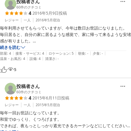
だ、和室のためかお部屋の臭いは気になりませんでした。
投稿者さん
60
件のクチコミ
4
2016年5月9日
投稿
レジャー
一人
2016年5月
宿泊
毎年利用させてもらっていますが、今年は数日お世話になりました。

毎日居ると、自分の家に居るような感覚で、家に帰って来るような安堵
感が有りました。

和室で布団で寝られるのが最高です。

続きを読む
|
|
|
|
|
風呂も良いし、古い建物でもよく掃除されていますので、気持ちよく居
部屋
:
4
接客・サービス
:
4
ロケーション
:
5
朝食
:
-
夕食
:
-
|
|
温泉・お風呂
:
4
設備
:
4
清潔さ
:
-
られます。

部屋の遮音という意味では、マナーの悪い客が居ると、どうしても騒々
5
しいのは仕方無いですが。

とにかく私の利用目的からすると、満足の宿です。

敷地内にある、食事処も美味しいし、良い意味で放っておいてもらえる
投稿者さん
ので、助かります。

60
件のクチコミ
4
2015年6月11日
投稿
また来年もお世話になります。
レジャー
一人
2015年5月
宿泊
毎年一回お世話になっています。

和室でゆっくり、くつろげます。

できれば、夜もっとしっかり遮光できるカーテンなどにしてください。
