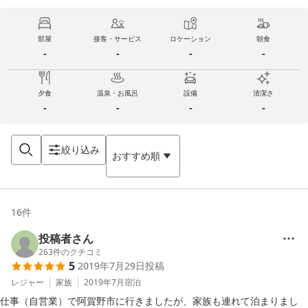
部屋
接客・サービス
ロケーション
朝食
-
-
-
-
夕食
温泉・お風呂
設備
清潔さ
-
-
-
-
絞り込み
おすすめ順
16
件
投稿者さん
263
件のクチコミ
5
2019年7月29日
投稿
レジャー
家族
2019年7月
宿泊
仕事（自営業）で阿賀野市に行きましたが、家族も連れて泊まりまし