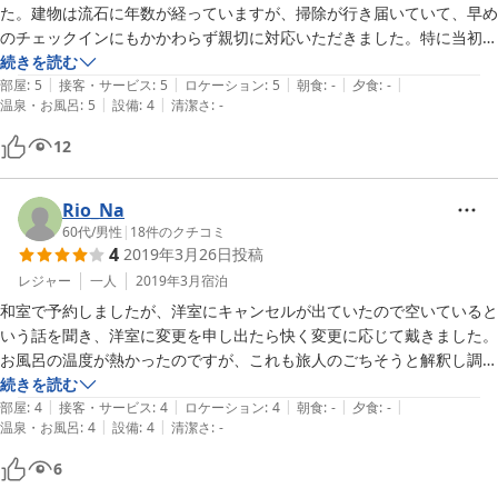
た。建物は流石に年数が経っていますが、掃除が行き届いていて、早め
のチェックインにもかかわらず親切に対応いただきました。特に当初は
二階の部屋を案内されたのですが、二階はトイレが２階にないことと暑
続きを読む
|
|
|
|
|
いので、旅館の方から「差し支えなければ、一階のトイレが近い部屋に
部屋
:
5
接客・サービス
:
5
ロケーション
:
5
朝食
:
-
夕食
:
-
|
|
温泉・お風呂
:
5
設備
:
4
清潔さ
:
-
変更いたしましょうか」とわざわざ部屋を変更してくださいました。
「私、入ったばかりの慣れないもので至らなく申し訳ありません。何か
12
御用がありましたら一晩この建物のどこかにいるので申しつけくださ
い」と丁寧な対応でした。また利用させていただきます。
Rio_Na
60代
/
男性
|
18
件のクチコミ
4
2019年3月26日
投稿
レジャー
一人
2019年3月
宿泊
和室で予約しましたが、洋室にキャンセルが出ていたので空いていると
いう話を聞き、洋室に変更を申し出たら快く変更に応じて戴きました。

お風呂の温度が熱かったのですが、これも旅人のごちそうと解釈し調節
して入浴させて戴きました。

続きを読む
|
|
|
|
|
料金相応で良いと思いました。
部屋
:
4
接客・サービス
:
4
ロケーション
:
4
朝食
:
-
夕食
:
-
|
|
温泉・お風呂
:
4
設備
:
4
清潔さ
:
-
6