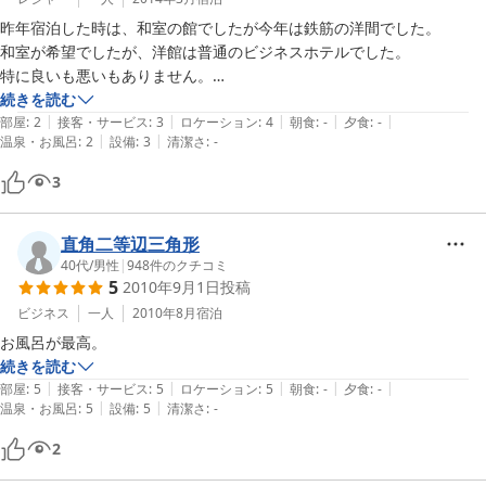
昨年宿泊した時は、和室の館でしたが今年は鉄筋の洋間でした。

和室が希望でしたが、洋館は普通のビジネスホテルでした。

特に良いも悪いもありません。

安いのでまた保田に来たら利用します。
続きを読む
|
|
|
|
|
部屋
:
2
接客・サービス
:
3
ロケーション
:
4
朝食
:
-
夕食
:
-
|
|
温泉・お風呂
:
2
設備
:
3
清潔さ
:
-
3
直角二等辺三角形
40代
/
男性
|
948
件のクチコミ
5
2010年9月1日
投稿
ビジネス
一人
2010年8月
宿泊
お風呂が最高。
続きを読む
|
|
|
|
|
部屋
:
5
接客・サービス
:
5
ロケーション
:
5
朝食
:
-
夕食
:
-
|
|
温泉・お風呂
:
5
設備
:
5
清潔さ
:
-
2