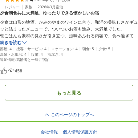
レジャー
家族
2026年3月
宿泊
夕食朝食共に大満足、ゆったりできる懐かしいお宿
夕食は山形の地酒、かみのやまのワインに合う、和洋の美味しさがギュ
ッと詰まったメニューで、ついついお酒も進み、大満足でした。

朝ごはんも素材の良さが引き立つ、滋味あふれる内容で、食べ過ぎてし
まうほどでした。

続きを読む
|
|
|
|
|
インバウンドの団体客などはなく、大人がゆったり、のんびり出来る日
部屋
:
4
接客・サービス
:
4
ロケーション
:
4
朝食
:
5
夕食
:
5
|
|
温泉・お風呂
:
4
設備
:
4
清潔さ
:
4
本らしい、懐かしい感じのお宿でした。一緒に泊まった母も、とても喜
追加情報
:
高齢者と一緒に宿泊
んでくれました！
458
もっと見る
このページのトップへ
会社情報
個人情報保護方針