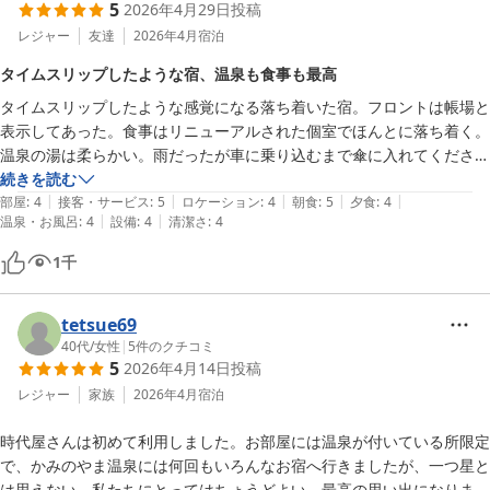
5
2026年4月29日
投稿
レジャー
友達
2026年4月
宿泊
タイムスリップしたような宿、温泉も食事も最高
タイムスリップしたような感覚になる落ち着いた宿。フロントは帳場と
表示してあった。食事はリニューアルされた個室でほんとに落ち着く。
温泉の湯は柔らかい。雨だったが車に乗り込むまで傘に入れてくださり
見送ってくださいました。
続きを読む
|
|
|
|
|
部屋
:
4
接客・サービス
:
5
ロケーション
:
4
朝食
:
5
夕食
:
4
|
|
温泉・お風呂
:
4
設備
:
4
清潔さ
:
4
1
千
tetsue69
40代
/
女性
|
5
件のクチコミ
5
2026年4月14日
投稿
レジャー
家族
2026年4月
宿泊
時代屋さんは初めて利用しました。お部屋には温泉が付いている所限定
で、かみのやま温泉には何回もいろんなお宿へ行きましたが、一つ星と
は思えない、私たちにとってはちょうどよい、最高の思い出になりまし