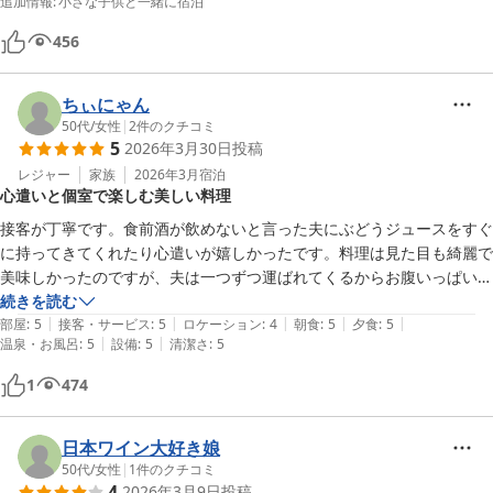
追加情報
:
小さな子供と一緒に宿泊
456
ちぃにゃん
50代
/
女性
|
2
件のクチコミ
5
2026年3月30日
投稿
レジャー
家族
2026年3月
宿泊
心遣いと個室で楽しむ美しい料理
接客が丁寧です。食前酒が飲めないと言った夫にぶどうジュースをすぐ
に持ってきてくれたり心遣いが嬉しかったです。料理は見た目も綺麗で
美味しかったのですが、夫は一つずつ運ばれてくるからお腹いっぱいに
なるから全部並んでるといいと言っていましたが、私はこういう形式で
続きを読む
|
|
|
|
|
食べる機会がなかったのでいいと思いました。個室で食べれると他の人
部屋
:
5
接客・サービス
:
5
ロケーション
:
4
朝食
:
5
夕食
:
5
|
|
温泉・お風呂
:
5
設備
:
5
清潔さ
:
5
を気にしなくていいのでそこも良かったです。
1
474
日本ワイン大好き娘
50代
/
女性
|
1
件のクチコミ
4
2026年3月9日
投稿