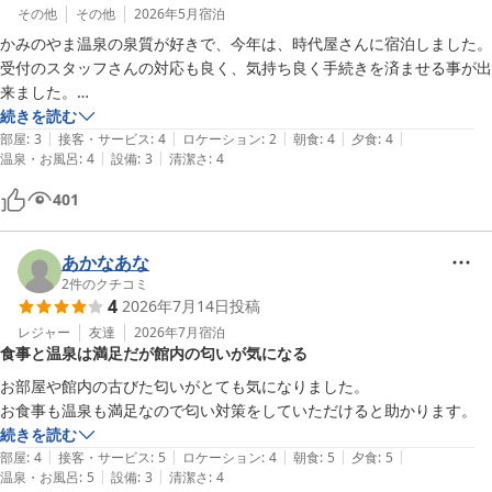
その他
その他
2026年5月
宿泊
かみのやま温泉の泉質が好きで、今年は、時代屋さんに宿泊しました。

受付のスタッフさんの対応も良く、気持ち良く手続きを済ませる事が出
来ました。

部屋の眺望は、古窯さんがある為決して良いとは言えなかったです。

続きを読む
|
|
|
|
|
それと、部屋が配膳室の近くだった為夕食、朝食時は音が気になってし
部屋
:
3
接客・サービス
:
4
ロケーション
:
2
朝食
:
4
夕食
:
4
|
|
温泉・お風呂
:
4
設備
:
3
清潔さ
:
4
まいました。

食事は、口コミにもあるようにとても美味しく頂きました。個室になっ
401
ているので、落ち着いて食べる事が出来てとても良かったです。

また、機会があったら伺わせてもらいますね。
あかなあな
2
件のクチコミ
4
2026年7月14日
投稿
レジャー
友達
2026年7月
宿泊
食事と温泉は満足だが館内の匂いが気になる
お部屋や館内の古びた匂いがとても気になりました。

お食事も温泉も満足なので匂い対策をしていただけると助かります。
続きを読む
|
|
|
|
|
部屋
:
4
接客・サービス
:
5
ロケーション
:
4
朝食
:
5
夕食
:
5
|
|
温泉・お風呂
:
5
設備
:
3
清潔さ
:
4