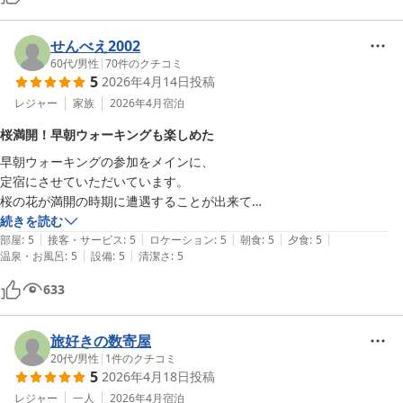
せんべえ2002
60代
/
男性
|
70
件のクチコミ
5
2026年4月14日
投稿
レジャー
家族
2026年4月
宿泊
桜満開！早朝ウォーキングも楽しめた
早朝ウォーキングの参加をメインに、

定宿にさせていただいています。

桜の花が満開の時期に遭遇することが出来て

楽しい時間を過ごすことが出来ました。

続きを読む
|
|
|
|
|
部屋
:
5
接客・サービス
:
5
ロケーション
:
5
朝食
:
5
夕食
:
5
|
|
温泉・お風呂
:
5
設備
:
5
清潔さ
:
5
スタッフの皆さんも親切に、心地よく滞在させていただきました。
633
旅好きの数寄屋
20代
/
男性
|
1
件のクチコミ
5
2026年4月18日
投稿
レジャー
一人
2026年4月
宿泊