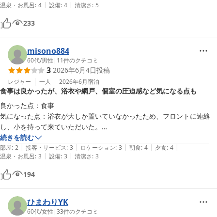
|
|
温泉・お風呂
:
4
設備
:
4
清潔さ
:
5
233
misono884
60代
/
男性
|
11
件のクチコミ
3
2026年6月4日
投稿
レジャー
一人
2026年6月
宿泊
食事は良かったが、浴衣や網戸、個室の圧迫感など気になる点も
良かった点：食事

気になった点：浴衣が大しか置いていなかったため、フロントに連絡
し、小を持って来ていただいた。

　　　　　　　網戸がよごれていた。

続きを読む
|
|
|
|
|
　　　　　　　食事の場所に窓が無く、１人で個室に入ると圧迫感があ
部屋
:
2
接客・サービス
:
3
ロケーション
:
3
朝食
:
4
夕食
:
4
|
|
温泉・お風呂
:
3
設備
:
3
清潔さ
:
3
った。

　　　　　　　フロントは常に照明を点灯させておいてほしい。早朝、
194
暗かった。
ひまわりYK
60代
/
女性
|
33
件のクチコミ