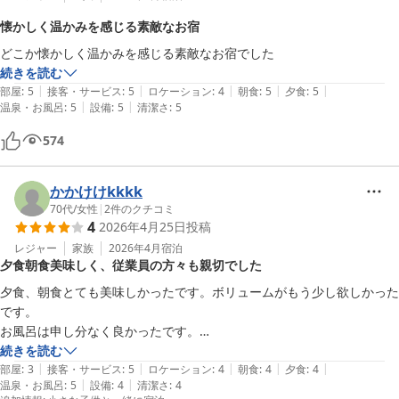
懐かしく温かみを感じる素敵なお宿
どこか懐かしく温かみを感じる素敵なお宿でした
続きを読む
|
|
|
|
|
部屋
:
5
接客・サービス
:
5
ロケーション
:
4
朝食
:
5
夕食
:
5
|
|
温泉・お風呂
:
5
設備
:
5
清潔さ
:
5
574
かかけけkkkk
70代
/
女性
|
2
件のクチコミ
4
2026年4月25日
投稿
レジャー
家族
2026年4月
宿泊
夕食朝食美味しく、従業員の方々も親切でした
夕食、朝食とても美味しかったです。ボリュームがもう少し欲しかった
です。

お風呂は申し分なく良かったです。

従業員の方は、孫の名前を皆さん覚えてくれていて、優しく話しかけて
続きを読む
|
|
|
|
|
くれて、大変嬉しかったです。

部屋
:
3
接客・サービス
:
5
ロケーション
:
4
朝食
:
4
夕食
:
4
|
|
温泉・お風呂
:
5
設備
:
4
清潔さ
:
4