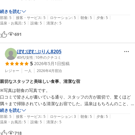
続きを読む
|
|
|
|
|
部屋
:
5
接客・サービス
:
5
ロケーション
:
5
朝食
:
5
夕食
:
5
|
|
温泉・お風呂
:
5
設備
:
5
清潔さ
:
5
691
ぽむぽむぷりん8205
40代
/
女性
|
10
件のクチコミ
5
2026年5月1日
投稿
レジャー
一人
2026年4月
宿泊
親切なスタッフと美味しい食事、清潔な宿
※写真は朝食の写真です。

口コミで皆さんが書いている通り、スタッフの方が親切で、驚くほど
隅々まで掃除されている清潔なお宿でした。温泉はもちろんのこと、食
事がとても美味しかったです！バクバク夢中で食べてしまったので、周
続きを読む
|
|
|
|
|
りの目を気にしないで済む個室なのはありがたかったです笑。かみのや
部屋
:
5
接客・サービス
:
5
ロケーション
:
3
朝食
:
5
夕食
:
5
|
|
温泉・お風呂
:
5
設備
:
5
清潔さ
:
5
ま温泉、素敵なところでした。大変満喫できた一人旅でした。機会があ
れば、再訪したいです。
718