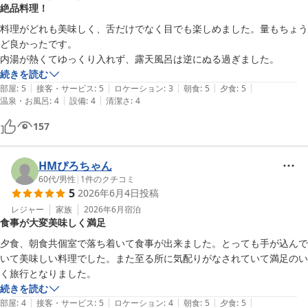
絶品料理！
料理がどれも美味しく、舌だけでなく目でも楽しめました。量もちょう
ど良かったです。

内湯が熱くてゆっくり入れず、露天風呂は逆にぬる過ぎました。
続きを読む
|
|
|
|
|
部屋
:
5
接客・サービス
:
5
ロケーション
:
3
朝食
:
5
夕食
:
5
|
|
温泉・お風呂
:
4
設備
:
4
清潔さ
:
4
157
HMぴろちゃん
60代
/
男性
|
1
件のクチコミ
5
2026年6月4日
投稿
レジャー
家族
2026年6月
宿泊
食事が大変美味しく満足
夕食、朝食共個室で落ち着いて食事が出来ました。とっても手が込んで
いて美味しい料理でした。また至る所に気配りがなされていて満足のい
く旅行となりました。
続きを読む
|
|
|
|
|
部屋
:
4
接客・サービス
:
5
ロケーション
:
4
朝食
:
5
夕食
:
5