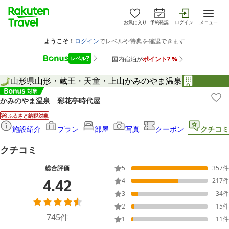
お気に入り
予約確認
ログイン
メニュー
山形県
山形・蔵王・天童・上山
かみのやま温泉
かみのやま温泉 彩花亭時代屋
ふるさと納税対象
施設紹介
プラン
部屋
写真
クーポン
クチコミ
クチコミ
総合評価
5
357
件
4.42
4
217
件
3
34
件
2
15
件
745
件
1
11
件