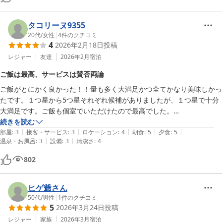
同行者が1人誕生日だったのでお料理最後のデザートに持参したバース
デー用のキャンドルを飾ってもらうようにお願いしたら、スマホで音楽
までかけてくれてサプライズ演出してくれました。

タコリーヌ9355
仲居さんたちも皆さん話しやすくて、画一的な接客の会話ではなくて楽
20代
/
女性
|
4
件のクチコミ
4
2026年2月18日
投稿
しくお話しできました。

また別のシーズンにも訪れたい宿です。
レジャー
友達
2026年2月
宿泊
ご飯は最高、サービスは賛否両論
ご飯がとにかく良かった！！量も多く大満足かつ全てかなり美味しかっ
たです。１つ星から5つ星それぞれ候補がありましたが、１つ星で十分
大満足です。ご飯も個室でいただけたので最高でした。

ただ、朝食の準備でガラガラとワゴンを引く音が早朝6時ごろからなり
続きを読む
|
|
|
|
|
始め、響き渡るので何度も目が覚めてしまったのは残念でした。

部屋
:
3
接客・サービス
:
3
ロケーション
:
4
朝食
:
5
夕食
:
5
|
|
温泉・お風呂
:
3
設備
:
3
清潔さ
:
4
従業員さんのサービスml女性はみなさん本当に優しくて素晴らしい積
極でしたが、男性のスタッフがだるそうかつなんでその言葉遣い？って
802
なることが結構多かったです。

総合すると良い旅館でしたが、少し残念な部分も。
ヒゲ爺さん
50代
/
男性
|
1
件のクチコミ
5
2026年3月24日
投稿
レジャー
家族
2026年3月
宿泊