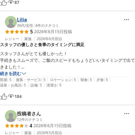
87
Lilia
30代
/
女性
|
4
件のクチコミ
5
2026年6月15日
投稿
レジャー
家族
2026年6月
宿泊
スタッフの優しさと食事のタイミングに満足
スタッフさんがとても優しかった！

手続きもスムーズで、ご飯のスピードもちょうどいいタイミングで出て
きました！

ゆったりした時間を過ごすことができて満足です！
続きを読む
|
|
|
|
|
部屋
:
5
接客・サービス
:
5
ロケーション
:
5
朝食
:
5
夕食
:
5
|
|
温泉・お風呂
:
5
設備
:
5
清潔さ
:
5
184
投稿者さん
12
件のクチコミ
4
2026年6月15日
投稿
レジャー
家族
2026年5月
宿泊