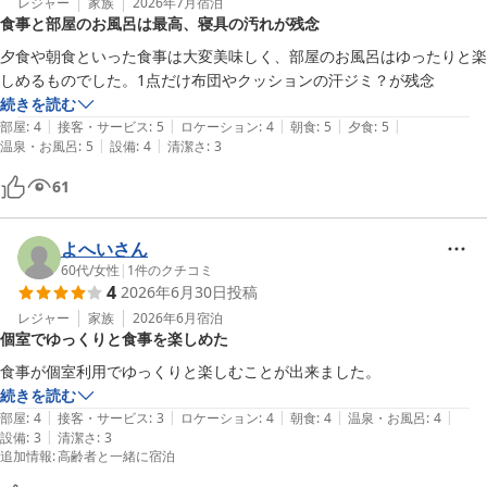
レジャー
家族
2026年7月
宿泊
食事と部屋のお風呂は最高、寝具の汚れが残念
夕食や朝食といった食事は大変美味しく、部屋のお風呂はゆったりと楽
しめるものでした。1点だけ布団やクッションの汗ジミ？が残念
続きを読む
|
|
|
|
|
部屋
:
4
接客・サービス
:
5
ロケーション
:
4
朝食
:
5
夕食
:
5
|
|
温泉・お風呂
:
5
設備
:
4
清潔さ
:
3
61
よへいさん
60代
/
女性
|
1
件のクチコミ
4
2026年6月30日
投稿
レジャー
家族
2026年6月
宿泊
個室でゆっくりと食事を楽しめた
続きを読む
|
|
|
|
|
部屋
:
4
接客・サービス
:
3
ロケーション
:
4
朝食
:
4
温泉・お風呂
:
4
|
設備
:
3
清潔さ
:
3
追加情報
:
高齢者と一緒に宿泊