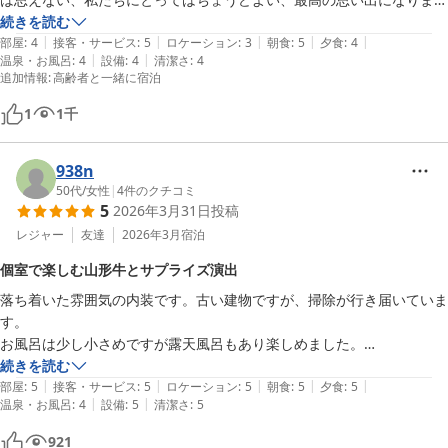
た。広すぎるお宿では目がゆき届かないし、夕食はおいしいものも冷め
続きを読む
|
|
|
|
|
てしまったり、混み合って騒がしい朝食バイキングも雑な感じになりが
部屋
:
4
接客・サービス
:
5
ロケーション
:
3
朝食
:
5
夕食
:
4
|
|
温泉・お風呂
:
4
設備
:
4
清潔さ
:
4
ちですが、こちらは個室でゆったりと、和洋2人の料理長が作る料理一
追加情報
:
高齢者と一緒に宿泊
つ一つに繊細さを感じました。食べる人の気持ちになってくれているな
と思います。味付けが濃いものが好きな人は物足りないと思うかもしれ
1
1
千
ませんが、私たちはあっさりとした薄味が好みなので今までのどの旅館
よりも最高でした。メインのお魚料理だけは生ハムが塩味強かったので
938n
すが、焼き加減は最高です。朝食は家族みんなほとんど食べました。古
50代
/
女性
|
4
件のクチコミ
さの中にも温かみを感じましたし、会ったスタッフ皆さんいい方です。
5
2026年3月31日
投稿
お値段も他と比べてとても良かったし、お風呂上がりにアイス食べたい
レジャー
友達
2026年3月
宿泊
とか、そんな余計なサービスはいらないわけで、ゆったりと大人がくつ
ろぐにはここが一番だなぁと、やっといいお宿を見つけられました。食
個室で楽しむ山形牛とサプライズ演出
後にコーヒーが飲めるところがあったらもっと良いのかもしれません。
落ち着いた雰囲気の内装です。古い建物ですが、掃除が行き届いていま
す。

お風呂は少し小さめですが露天風呂もあり楽しめました。

お料理は和洋それぞれとても美味しかったです。山形牛のすき焼きは間
続きを読む
|
|
|
|
|
違いない美味しさですが、他のお料理も素晴らしかったです。

部屋
:
5
接客・サービス
:
5
ロケーション
:
5
朝食
:
5
夕食
:
5
|
|
温泉・お風呂
:
4
設備
:
5
清潔さ
:
5
食事のお部屋が個室なので身内でゆっくりお話ししながら楽しむことが
できました。

921