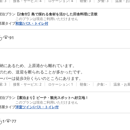
|
|
|
|
|
屋
:
3
接客・サービス
:
4
ロケーション
:
4
朝食
:
3
夕食
:
3
温泉・お
宿泊プラン
【2食付】島で採れる食材を活かした田舎料理に舌鼓
このプランは現在ご利用いただけません
部屋タイプ
和室/バス・トイレ付
91
納にあるため、上原港から離れています。

のため、送迎を断られることが多かったです。

|
|
|
|
|
屋
:
3
接客・サービス
:
2
ロケーション
:
1
朝食
:
-
夕食
:
-
温泉・お
宿泊プラン
【素泊まり】ビーチ・観光スポットへ好立地！
このプランは現在ご利用いただけません
部屋タイプ
洋室ツイン/バス・トイレ付
1
77