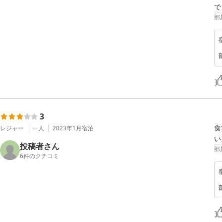
で
部
3
食
レジャー
一人
2023年1月
宿泊
い
投稿者さん
部
6
件のクチコミ