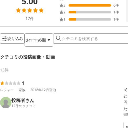
5.00
3
6
件
2
1
件
17
件
1
1
件
絞り込み
おすすめ順
クチコミの投稿画像・動画
13
件
1
民
レジャー
家族
2018年12月
宿泊
と
投稿者さん
円
12
件のクチコミ
た
部