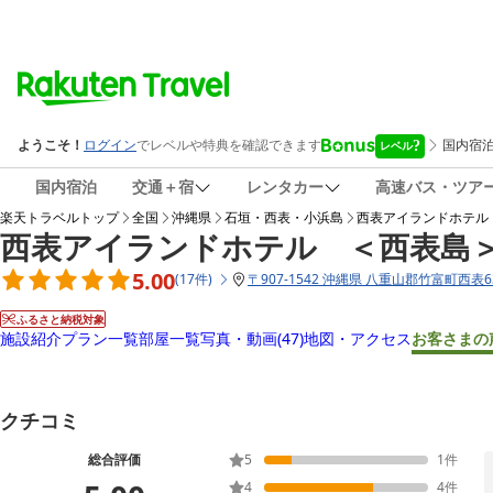
国内宿泊
交通＋宿
レンタカー
高速バス・ツア
楽天トラベルトップ
全国
沖縄県
石垣・西表・小浜島
西表アイランドホテル
西表アイランドホテル ＜西表島
5.00
(
17
件
)
〒
907-1542 沖縄県 八重山郡竹富町西表6
ふるさと納税対象
施設紹介
プラン一覧
部屋一覧
写真・動画
(47)
地図・アクセス
お客さまの
クチコミ
総合評価
5
1
件
4
4
件