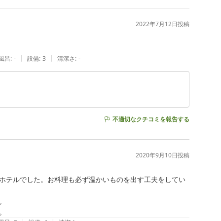
2022年7月12日
投稿
|
|
風呂
:
-
設備
:
3
清潔さ
:
-
不適切なクチコミを報告する
2020年9月10日
投稿
ホテルでした。お料理も必ず温かいものを出す工夫をしてい


。