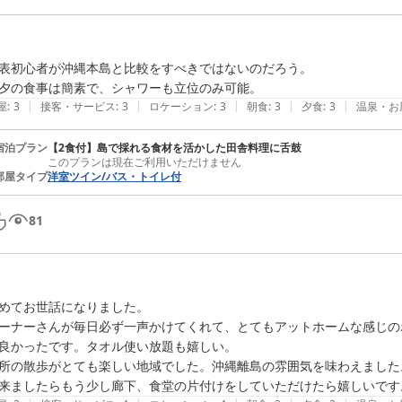
表初心者が沖縄本島と比較をすべきではないのだろう。

夕の食事は簡素で、シャワーも立位のみ可能。
|
|
|
|
|
屋
:
3
接客・サービス
:
3
ロケーション
:
3
朝食
:
3
夕食
:
3
温泉・お
宿泊プラン
【2食付】島で採れる食材を活かした田舎料理に舌鼓
このプランは現在ご利用いただけません
部屋タイプ
洋室ツイン/バス・トイレ付
81
めてお世話になりました。

ーナーさんが毎日必ず一声かけてくれて、とてもアットホームな感じの
良かったです。タオル使い放題も嬉しい。

所の散歩がとても楽しい地域でした。沖縄離島の雰囲気を味わえました。
来ましたらもう少し廊下、食堂の片付けをしていただけたら嬉しいです