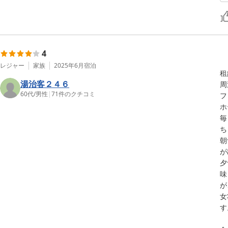
4
レジャー
家族
2025年6月
宿泊
租
湯治客２４６
周
60代
/
男性
|
71
件のクチコミ
フ
ホ
毎
ち
朝
が
夕
味
が
女
す