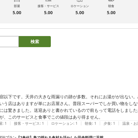
部屋
接客・サービス
ロケーション
朝食
5.00
5.00
5.00
5.00
検索
宿以下です。天井の大きな雨漏りの跡が多数。それにお湯がが出ない。
いう店はありますが単にお店屋さん。普段スーパーでしか買い物をしな
には驚きました。送迎ありと書かれているので前もって電話をしました
が、このサービスと食事でこの値段はあり得ません。
|
|
|
|
|
屋
:
1
接客・サービス
:
1
ロケーション
:
1
朝食
:
1
夕食
:
1
温泉・お
宿泊プラン
【2食付】島で採れる食材を活かした田舎料理に舌鼓