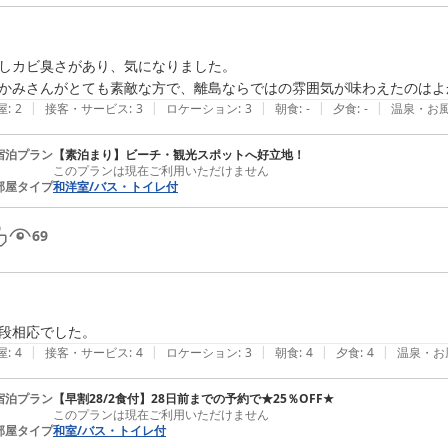
しカビ臭さがあり、気になりました。

かみさんがとても素敵な方で、離島ならではの雰囲気が味わえたのはよ
|
|
|
|
|
屋
:
2
接客・サービス
:
3
ロケーション
:
3
朝食
:
-
夕食
:
-
温泉・お
宿泊プラン
【素泊まり】ビーチ・観光スポットへ好立地！
このプランは現在ご利用いただけません
部屋タイプ
和洋室/バス・トイレ付
69
段相応でした。
|
|
|
|
|
屋
:
4
接客・サービス
:
4
ロケーション
:
3
朝食
:
4
夕食
:
4
温泉・お
宿泊プラン
【早割28/2食付】28日前までの予約で★25％OFF★
このプランは現在ご利用いただけません
部屋タイプ
和室/バス・トイレ付