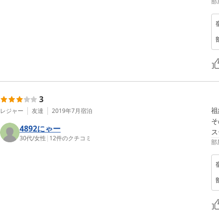
部
3
祖
レジャー
友達
2019年7月
宿泊
そ
4892にゃー
30代
/
女性
|
12
件のクチコミ
部