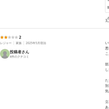
2
い
レジャー
家族
2025年5月
宿泊
悪
投稿者さん
こ
4
件のクチコミ
部
し
た
別
気
立
あ