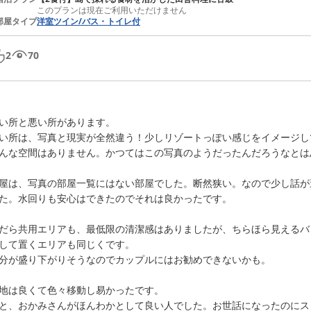
このプランは現在ご利用いただけません
部屋タイプ
洋室ツイン/バス・トイレ付
2
70
い所と悪い所があります。

い所は、写真と現実が全然違う！少しリゾートっぽい感じをイメージし
んな空間はありません。かつてはこの写真のようだったんだろうなとは
屋は、写真の部屋一覧にはない部屋でした。断然狭い。なので少し話が
た。水回りも安心はできたのでそれは良かったです。

だら共用エリアも、最低限の清潔感はありましたが、ちらほら見えるバ
して置くエリアも同じくです。

分が盛り下がりそうなのでカップルにはお勧めできないかも。

地は良くて色々移動し易かったです。

と、おかみさんがほんわかとして良い人でした。お世話になったのにス