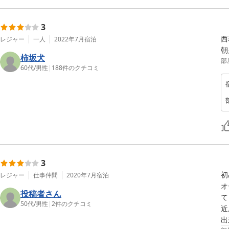
3
西
レジャー
一人
2022年7月
宿泊
朝
柿坂犬
部
60代
/
男性
|
188
件のクチコミ
3
初
レジャー
仕事仲間
2020年7月
宿泊
オ
投稿者さん
て
50代
/
男性
|
2
件のクチコミ
近
出