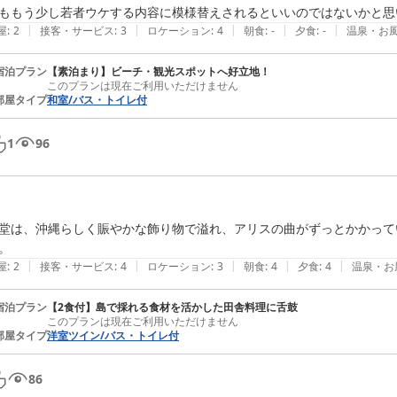
ももう少し若者ウケする内容に模様替えされるといいのではないかと思
|
|
|
|
|
屋
:
2
接客・サービス
:
3
ロケーション
:
4
朝食
:
-
夕食
:
-
温泉・お
宿泊プラン
【素泊まり】ビーチ・観光スポットへ好立地！
このプランは現在ご利用いただけません
部屋タイプ
和室/バス・トイレ付
1
96
堂は、沖縄らしく賑やかな飾り物で溢れ、アリスの曲がずっとかかって
。
|
|
|
|
|
屋
:
2
接客・サービス
:
4
ロケーション
:
3
朝食
:
4
夕食
:
4
温泉・お
宿泊プラン
【2食付】島で採れる食材を活かした田舎料理に舌鼓
このプランは現在ご利用いただけません
部屋タイプ
洋室ツイン/バス・トイレ付
86