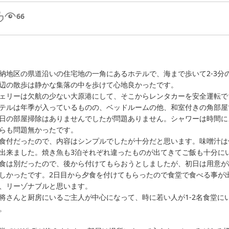
66
納地区の県道沿いの住宅地の一角にあるホテルで、海まで歩いて2-3分の
辺の散歩は静かな集落の中を歩けて心地良かったです。

ェリーは欠航の少ない大原港にして、そこからレンタカーを安全運転で1
テルは年季が入っているものの、ベッドルームの他、和室付きの角部屋
日の部屋掃除はありませんでしたが問題ありません。シャワーは時間に
らも問題無かったです。

食付だったので、内容はシンプルでしたが十分だと思います。味噌汁は
出来ました。焼き魚も3泊それぞれ違ったものが出てきてご飯も十分にい
食は別だったので、後から付けてもらおうとしましたが、初日は用意が
しかったです。2日目から夕食を付けてもらったので食堂で食べる事が出
、リーゾナブルと思います。

将さんと厨房にいるご主人が中心になって、時に若い人が1-2名食堂
。
