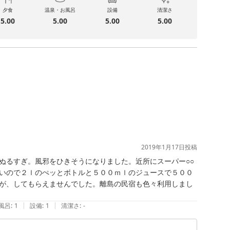
夕食
温泉・お風呂
設備
清潔さ
5.00
5.00
5.00
5.00
2019年1月17日
投稿
ぬるすぎ。風邪をひきそうになりました。近所にスーパー○○
いので２ｌのぺッとボトルと５００ｍｌのジュースで５００
が、してもらえませんでした。離島の民宿も色々利用しまし
|
|
風呂
:
1
設備
:
1
清潔さ
:
-