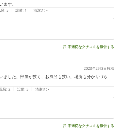
います。
|
|
風呂
:
3
設備
:
1
清潔さ
:
-
不適切なクチコミを報告する
2023年2月3日
投稿
いました。部屋が狭く、お風呂も狭い。場所も分かりづら
|
|
風呂
:
2
設備
:
3
清潔さ
:
-
不適切なクチコミを報告する