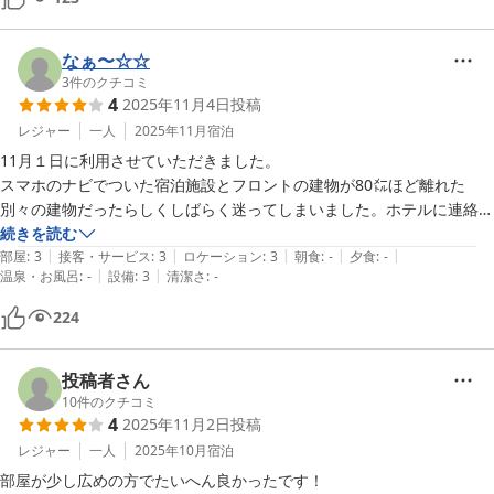
なぁ〜☆☆
3
件のクチコミ
4
2025年11月4日
投稿
レジャー
一人
2025年11月
宿泊
11月１日に利用させていただきました。

スマホのナビでついた宿泊施設とフロントの建物が80㍍ほど離れた
別々の建物だったらしくしばらく迷ってしまいました。ホテルに連絡し
たところ親切にご案内いただきました。受付後、外に出で移動する感じ
続きを読む
|
|
|
|
|
だったの天候の悪い日は大変かな…と思いました。

部屋
:
3
接客・サービス
:
3
ロケーション
:
3
朝食
:
-
夕食
:
-
|
|
温泉・お風呂
:
-
設備
:
3
清潔さ
:
-
224
投稿者さん
10
件のクチコミ
4
2025年11月2日
投稿
レジャー
一人
2025年10月
宿泊
部屋が少し広めの方でたいへん良かったです！
