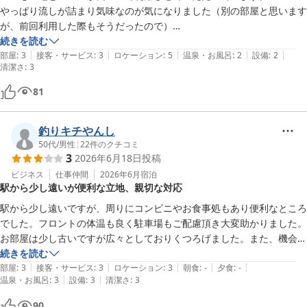
やっぱり流しが詰まり気味なのが気になりました（別の部屋と思います
が、前回利用した際もそうだったので）

お部屋はこぎれいで問題無いと思いますが、トイレが小さいのは改善さ
続きを読む
|
|
|
|
|
れると嬉しいです。お風呂が小さいのは仕方無いけど。

部屋
:
3
接客・サービス
:
3
ロケーション
:
5
温泉・お風呂
:
2
設備
:
2
清潔さ
:
3
また利用すると思いますので、よろしくお願いします。
81
釣りキチやんし
50代
/
男性
|
22
件のクチコミ
3
2026年6月18日
投稿
ビジネス
仕事仲間
2026年6月
宿泊
駅から少し遠いが便利な立地、親切な対応
駅から少し遠いですが、周りにコンビニやお食事処もあり便利なところ
でした。フロントの体温も良く駐車場もご配慮頂き大変助かりました。
お部屋は少し古いですが広々としておりくつろげました。また、機会が
あれば泊まりに行きたいです。
続きを読む
|
|
|
|
|
部屋
:
3
接客・サービス
:
3
ロケーション
:
3
朝食
:
-
夕食
:
-
|
|
温泉・お風呂
:
3
設備
:
3
清潔さ
:
3
90