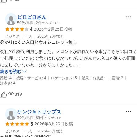
ピロピロさん
50代
/
男性
|
2
件のクチコミ
4
2026年2月25日
投稿
ビジネス
一人
2026年2月
宿泊
分かりにくい入口とウォシュレット無し
会社の出張で利用しました。フロントが離れている事はこちらの口コミ
で把握していたので慌てはしなかったが‥いかんせん入口が通りの正面
に面していない為、分かりにくかった。

室内は普通にキレイ（古いが）なんかマンションの部屋を改装したのか
続きを読む
|
|
|
|
|
な？謎のキッチンがついていた。

部屋
:
4
接客・サービス
:
4
ロケーション
:
5
温泉・お風呂
:
-
設備
:
2
清潔さ
:
4
それとウォッシュレットが無いのでお尻が軟弱な方は避けたほうがよろ
し。
319
ケンジ＆トリップス
50代
/
男性
|
85
件のクチコミ
5
2026年3月29日
投稿
ビジネス
一人
2026年3月
宿泊
七日町で飲むなら便利な宿