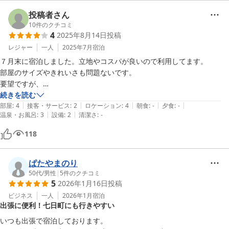
投稿者さん
10
件のクチコミ
4
2025年8月14日
投稿
レジャー
一人
2025年7月
宿泊
７月末に宿泊しました。立地やコスパが良いので利用してます。

部屋のサイズやきれいさも問題ないです。

要望ですが、

・流しが詰まり気味で流れが悪かったです。

続きを読む
|
|
|
|
|
・冷蔵庫は特に夏場はＯＮにしてあると助かります。

部屋
:
4
接客・サービス
:
2
ロケーション
:
4
朝食
:
-
夕食
:
-
|
|
温泉・お風呂
:
3
設備
:
2
清潔さ
:
-
・小タオルが２枚あると嬉しいです。

・駐車場も混みで設定あると良いです。
118
ぱたやまのり
50代
/
男性
|
5
件のクチコミ
5
2026年1月16日
投稿
ビジネス
一人
2026年1月
宿泊
出張に便利！七日町にも行きやすい
いつも出張で宿泊しております。
