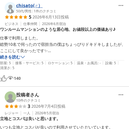
chisato(♂）
まっ、花笠祭り通りは目の前で最後までゆっくり楽しめました。
50代
/
男性
|
1
件のクチコミ
5
2026年6月13日
投稿
ビジネス
仕事仲間
2026年6月
宿泊
ワンルームマンションのような居心地、お値段以上の価値あり♪
仕事で利用しました。

総勢10名で伺ったので宿担当の僕はちょっぴりドキドキしましたが、
ここにして良かったです✨️

続きを読む
|
|
|
|
|
ワンルームマンションの一人部屋って感じで4泊の滞在は快適に過ごせ
部屋
:
5
接客・サービス
:
5
ロケーション
:
5
温泉・お風呂
:
-
設備
:
5
清潔さ
:
5
ました。

140
建物は多少年季が入ってるかもですが、ユニットバスなど新しくリノベ
ーションされてて清潔感もあり快適に過ごせました😉👍

投稿者さん
10
件のクチコミ
場所も町の中心ですし、お値段以上の価値があったと個人的に思いまし
3
2026年7月4日
投稿
た✨️

レジャー
一人
2026年5月
宿泊
立地とコスパは良いと思います。
また山形市内に宿泊の際は是非利用させて頂きたいです✨️

ありがとうございました😊
いつも立地とコスパが良いので利用させていただいています。
