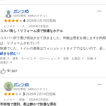
ガンツ45
50代
/
男性
|
34
件のクチコミ
4
2026年2月10日
投稿
ビジネス
一人
2026年2月
宿泊
コスパ良し！リフォーム済で快適なホテル
コスパ一択で選び宿泊させて頂きました。外観は歴史を感じますが内部
は、リフォームされていて

快適でした。トイレの便座はウォシュレットタイプではないので、必須
の方には厳しいかも。
続きを読む
|
|
|
|
|
部屋
:
4
接客・サービス
:
4
ロケーション
:
4
温泉・お風呂
:
3
設備
:
4
清潔さ
:
4
267
ガンツ45
50代
/
男性
|
34
件のクチコミ
3
2026年2月10日
投稿
レジャー
家族
2026年2月
宿泊
市街地で便利、夜は静かで快適な滞在