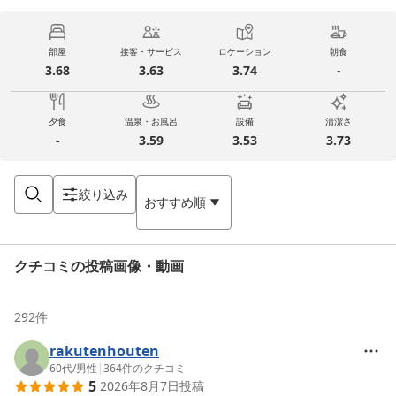
部屋
接客・サービス
ロケーション
朝食
3.68
3.63
3.74
-
夕食
温泉・お風呂
設備
清潔さ
-
3.59
3.53
3.73
絞り込み
おすすめ順
クチコミの投稿画像・動画
292
件
rakutenhouten
60代
/
男性
|
364
件のクチコミ
5
2026年8月7日
投稿