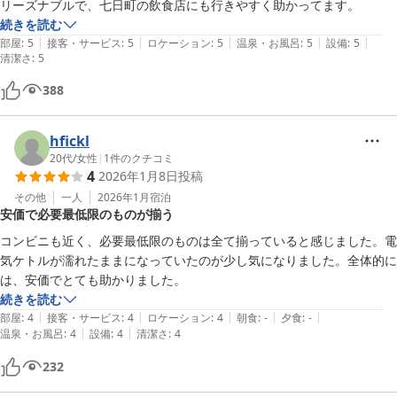
リーズナブルで、七日町の飲食店にも行きやすく助かってます。
続きを読む
|
|
|
|
|
部屋
:
5
接客・サービス
:
5
ロケーション
:
5
温泉・お風呂
:
5
設備
:
5
清潔さ
:
5
388
hfickl
20代
/
女性
|
1
件のクチコミ
4
2026年1月8日
投稿
その他
一人
2026年1月
宿泊
安価で必要最低限のものが揃う
コンビニも近く、必要最低限のものは全て揃っていると感じました。電
気ケトルが濡れたままになっていたのが少し気になりました。全体的に
は、安価でとても助かりました。
続きを読む
|
|
|
|
|
部屋
:
4
接客・サービス
:
4
ロケーション
:
4
朝食
:
-
夕食
:
-
|
|
温泉・お風呂
:
4
設備
:
4
清潔さ
:
4
232