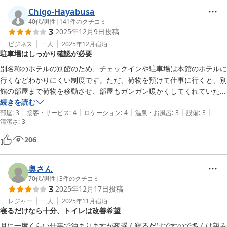
Chigo-Hayabusa
40代
/
男性
|
141
件のクチコミ
3
2025年12月9日
投稿
ビジネス
一人
2025年12月
宿泊
駐車場はしっかり確認が必要
別名称のホテルの別館のため、チェックインや駐車場は本館のホテルに
行くなどわかりにくい制度です。ただ、荷物を預けて仕事に行くと、別
館の部屋まで荷物を移動させ、部屋もガンガン暖かくしてくれていたの
で、接客の気持ちはプラスでした。家族で利用することはないと思いま
続きを読む
|
|
|
|
|
すが、ビジネスで寝るだけなら十分です。

部屋
:
3
接客・サービス
:
4
ロケーション
:
4
温泉・お風呂
:
3
設備
:
3
清潔さ
:
3
注意点としては、車で行く場合、駐車場を Google Map で確認し、わ
からなければちゃんと電話で聞くのが良いと思います。
206
奥さん
70代
/
男性
|
3
件のクチコミ
3
2025年12月17日
投稿
レジャー
一人
2025年11月
宿泊
寝るだけなら十分、トイレは改善希望
月に一度くらい仕事で泊まりますが夜遅く寝るだけですので多くは望み