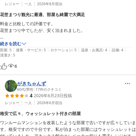
レジャー
一人
2026年8月
宿泊
花笠まつり観光に最適、部屋も綺麗で大満足
料金と比較しての評価です。

花笠まつり中でしたが、安く泊まれました。

フロントが数十ｍ離れた別な場所で、バイクもそこの地下のコインパー
続きを読む
|
|
|
|
|
キングと聞いていたのでちょっと心配でしたが、全然問題なしでした。

部屋
:
5
接客・サービス
:
5
ロケーション
:
5
温泉・お風呂
:
4
設備
:
4
清潔さ
:
5
場所は、花笠まつりの行われるＲ１１２から、20ｍくらい横路。フロ
6
ントの本館まで数十ｍ。観光にもいい立地です。

設備は、室内やユニットバスはリフォームされて、すごくキレイでし
がきちゃんず
た。

60代
/
男性
|
17
件のクチコミ
スタッフや警備の方もすごくいい感じでした。バイクに鍵つけっぱなし
4
2026年6月23日
投稿
で忘れたら、フロントに持ってきてくれていました。山形の人はいい人
レジャー
一人
2026年6月
宿泊
だ。

格安で広々、ウォッシュレット付きの部屋
花笠まつり、良かったです。足がちょっと不自由なのですが、会場の通
ワンルームマンションを改装したような部屋で古いですが広々していま
りがすぐ、窓から見えるくらい。

す。格安ですので十分です。私が泊まった部屋にはウォッシュレットは
付いていました。アネックス館のエレベーター前にも電子レンジがあり