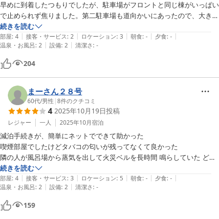
早めに到着したつもりでしたが、駐車場がフロントと同じ棟がいっぱい
で止められず焦りました。第二駐車場も道向かいにあったので、大きな
トラブルにはなりませんでしたが、いずれにせよ部屋からは遠くなるの
続きを読む
|
|
|
|
|
で、荷物は多くならないように注意します。工事現場も近くにあったの
部屋
:
4
接客・サービス
:
2
ロケーション
:
3
朝食
:
-
夕食
:
-
|
|
温泉・お風呂
:
2
設備
:
2
清潔さ
:
-
でタイミング悪かったかな。

要望ですが、小さいタオル２枚あると嬉しいです。
204
まーさん２８号
60代
/
男性
|
8
件のクチコミ
4
2025年10月19日
投稿
レジャー
一人
2025年10月
宿泊
減泊手続きが、簡単にネットでできて助かった

喫煙部屋でしたけどタバコの匂いが残ってなくて良かった

隣の人が風呂場から蒸気を出して火災ベルを長時間 鳴らしていた どな
続きを読む
|
|
|
|
|
部屋
:
4
接客・サービス
:
3
ロケーション
:
5
朝食
:
-
夕食
:
-
|
|
温泉・お風呂
:
2
設備
:
2
清潔さ
:
-
159