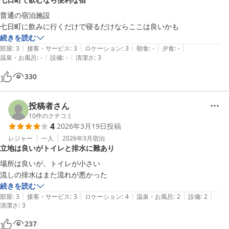
普通の宿泊施設

七日町に飲みに行くだけで寝るだけならここは良いかも
続きを読む
|
|
|
|
|
部屋
:
3
接客・サービス
:
3
ロケーション
:
3
朝食
:
-
夕食
:
-
|
|
温泉・お風呂
:
-
設備
:
-
清潔さ
:
3
330
投稿者さん
10
件のクチコミ
4
2026年3月19日
投稿
レジャー
一人
2026年3月
宿泊
立地は良いがトイレと排水に難あり
場所は良いが、トイレが小さい

流しの排水はまた流れが悪かった
続きを読む
|
|
|
|
|
部屋
:
3
接客・サービス
:
3
ロケーション
:
4
温泉・お風呂
:
2
設備
:
2
清潔さ
:
3
237