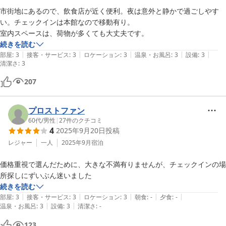
市街地にあるので、飲食店が近く便利。夜は意外と静かで過ごしやす
い。チェックインは本館なので移動有り。

室内スペースは、荷物が多くても大丈夫です。
続きを読む
|
|
|
|
|
部屋
:
3
接客・サービス
:
3
ロケーション
:
3
温泉・お風呂
:
3
設備
:
3
清潔さ
:
3
207
プロストファン
60代
/
男性
|
27
件のクチコミ
4
2025年9月20日
投稿
レジャー
一人
2025年9月
宿泊
価格重視で選んだために、大きな不満有りませんが、チェックインの場
所探しにずいぶん迷いました
続きを読む
|
|
|
|
|
部屋
:
3
接客・サービス
:
3
ロケーション
:
3
朝食
:
-
夕食
:
-
|
|
温泉・お風呂
:
3
設備
:
3
清潔さ
:
-
123