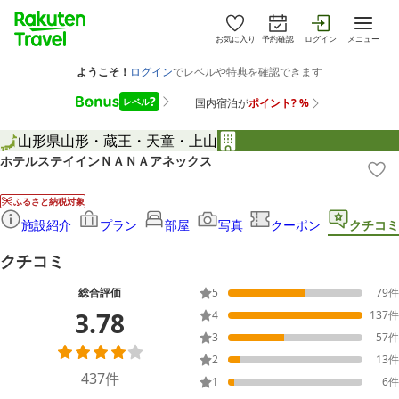
お気に入り
予約確認
ログイン
メニュー
山形県
山形・蔵王・天童・上山
ホテルステイインＮＡＮＡアネックス
ふるさと納税対象
施設紹介
プラン
部屋
写真
クーポン
クチコミ
クチコミ
総合評価
5
79
件
3.78
4
137
件
3
57
件
2
13
件
437
件
1
6
件