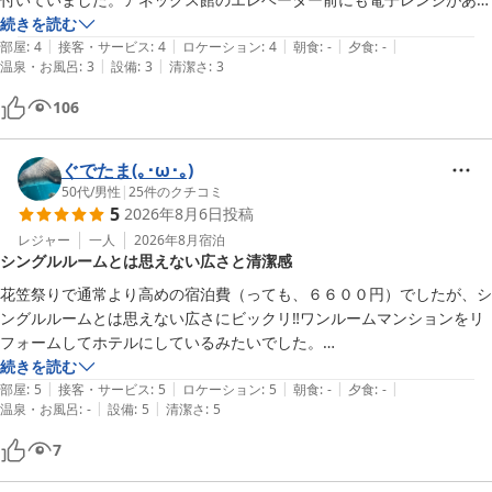
二日目は、天童へ。天童温泉の道の駅。ここは、将棋の実演や果物が安
ました。入口はわかりにくいですがチェックイン時に地図とともに丁寧
続きを読む
い。実演やってれば、駒に名前とか彫ってくれて、返送してくれるサー
|
|
|
|
|
に教えていただけます。なお、山形市内には15分おきに100円の循環バ
部屋
:
4
接客・サービス
:
4
ロケーション
:
4
朝食
:
-
夕食
:
-
ビスが１５００円〜。普通に売ってるのが、１３００円なので、お得で
|
|
温泉・お風呂
:
3
設備
:
3
清潔さ
:
3
スが走っています。
す。

更に、銀山温泉へ。山形市から４０kmくらいかな。いいです。

106
遅いお昼は、村山の道の駅。広いレストランがいいです。ここも、果物
が安い。

ぐでたま(｡･ω･｡)
帰って、３時過ぎ。

50代
/
男性
|
25
件のクチコミ
まだ地下駐車場は十分空きがありました。ちなみに、連泊中の超過料金
5
2026年8月6日
投稿
は、融通がきくみたいです。

レジャー
一人
2026年8月
宿泊
シングルルームとは思えない広さと清潔感
あと、山寺がありますが、山形市内からすぐですが、観光には、半日見
ておいた方がいいかと。

花笠祭りで通常より高めの宿泊費（っても、６６００円）でしたが、シ
ングルルームとは思えない広さにビックリ‼︎ワンルームマンションをリ
蔵王も近いです。来た日は、お釜と雲海が良く見れました。

フォームしてホテルにしているみたいでした。

続きを読む
|
|
|
|
|
人が映っちゃうので、花笠まつりの写真出せなくて、残念。
また、広い部屋にもかかわらず掃除もキッチリとされていて快適に過ご
部屋
:
5
接客・サービス
:
5
ロケーション
:
5
朝食
:
-
夕食
:
-
|
|
温泉・お風呂
:
-
設備
:
5
清潔さ
:
5
せました。

7
唯一の欠点はチェックインチェックアウト受付は別棟で雨が降ったら面
倒な事かな。
