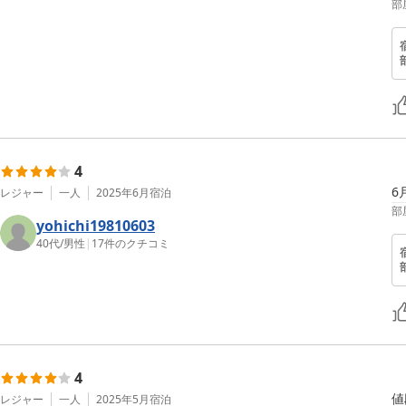
部
4
6
レジャー
一人
2025年6月
宿泊
部
yohichi19810603
40代
/
男性
|
17
件のクチコミ
4
値
レジャー
一人
2025年5月
宿泊