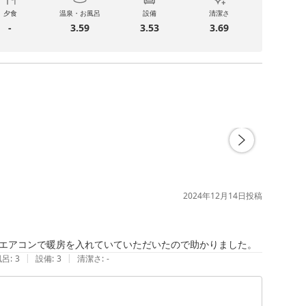
夕食
温泉・お風呂
設備
清潔さ
-
3.59
3.53
3.69
2024年12月14日
投稿
エアコンで暖房を入れていていただいたので助かりました。
|
|
風呂
:
3
設備
:
3
清潔さ
:
-