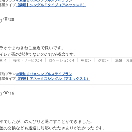
宿泊プラン
≪素泊まり≫シンプルステイプラン
部屋タイプ
【禁煙】シングルＦタイプ（アネックス２）
20
ラオケまねきねこ至近で良いです。

イレが温水洗浄でないのだけが残念です。
|
|
|
|
|
屋
:
4
接客・サービス
:
4
ロケーション
:
4
朝食
:
-
夕食
:
-
温泉・お
宿泊プラン
≪素泊まり≫シンプルステイプラン
部屋タイプ
【喫煙】アネックスシングル（アネックス１）
16
泊でしたが、のんびりと過ごすことができました。

屋の交換なども迅速に対応いただきありがたかったです。