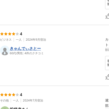
4
カ
ビジネス
一人
2024年9月
宿泊
ト
きゃんでぃさとー
部
60代
/
男性
|
4
件のクチコミ
4
連
その他
一人
2024年7月
宿泊
部