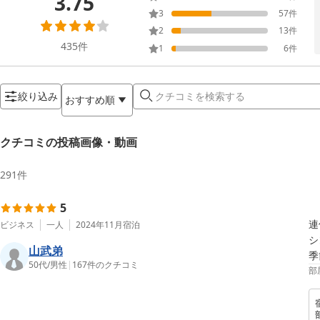
3.75
3
57
件
2
13
件
435
件
1
6
件
絞り込み
おすすめ順
クチコミの投稿画像・動画
291
件
5
連
ビジネス
一人
2024年11月
宿泊
シ
山武弟
季
50代
/
男性
|
167
件のクチコミ
部