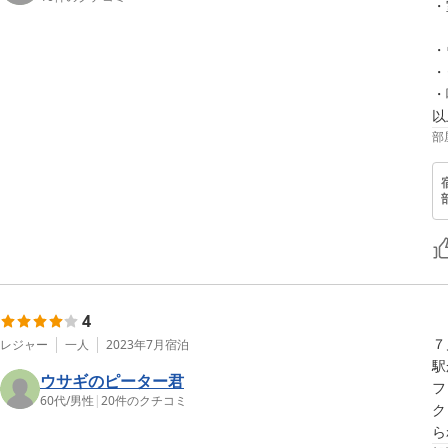
・
　
・
・
・
以
部
4
７
レジャー
一人
2023年7月
宿泊
駅
ウサギのピーター君
フ
60代
/
男性
|
20
件のクチコミ
ク
ら