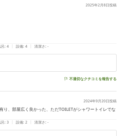
2025年2月8日
投稿
|
|
風呂
:
4
設備
:
4
清潔さ
:
-
不適切なクチコミを報告する
2024年9月20日
投稿
り、部屋広く良かった、ただTOILETがシャワートイレでな
|
|
風呂
:
3
設備
:
2
清潔さ
:
-