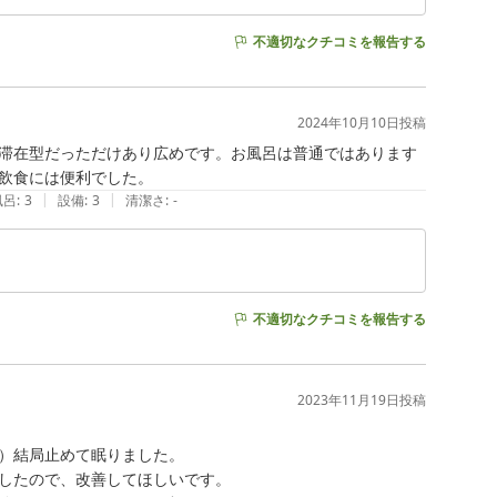
不適切なクチコミを報告する
2024年10月10日
投稿
滞在型だっただけあり広めです。お風呂は普通ではあります
飲食には便利でした。
|
|
風呂
:
3
設備
:
3
清潔さ
:
-
不適切なクチコミを報告する
2023年11月19日
投稿
）結局止めて眠りました。

したので、改善してほしいです。
