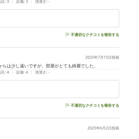
|
|
風呂
:
3
設備
:
3
清潔さ
:
-
不適切なクチコミを報告する
2025年7月15日
投稿
駅からは少し遠いですが、部屋がとても綺麗でした。
|
|
風呂
:
4
設備
:
4
清潔さ
:
-
不適切なクチコミを報告する
2025年6月2日
投稿