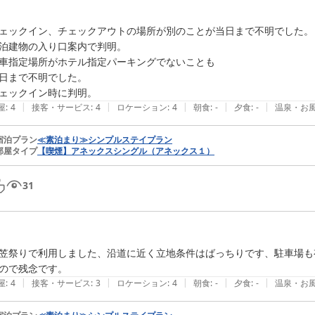
ェックイン、チェックアウトの場所が別のことが当日まで不明でした。

泊建物の入り口案内で判明。

車指定場所がホテル指定パーキングでないことも

日まで不明でした。

ェックイン時に判明。
|
|
|
|
|
屋
:
4
接客・サービス
:
4
ロケーション
:
4
朝食
:
-
夕食
:
-
温泉・お
宿泊プラン
≪素泊まり≫シンプルステイプラン
部屋タイプ
【喫煙】アネックスシングル（アネックス１）
31
笠祭りで利用しました、沿道に近く立地条件はばっちりです、駐車場も有
ので残念です。
|
|
|
|
|
屋
:
4
接客・サービス
:
3
ロケーション
:
4
朝食
:
-
夕食
:
-
温泉・お