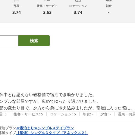
部屋
接客・サービス
ロケーション
朝食
3.74
3.63
3.74
-
検索
休中とは思えない破格値で宿泊でき助かりました。

ンプルな部屋ですが、広めでゆったり過ごせました。

節の変わり目で、夕方から急に冷え込みましたが、部屋に入った際に、
|
|
|
|
|
屋
:
5
接客・サービス
:
5
ロケーション
:
5
朝食
:
-
夕食
:
-
温泉・お
宿泊プラン
≪素泊まり≫シンプルステイプラン
部屋タイプ
【禁煙】シングルＣタイプ（アネックス２）