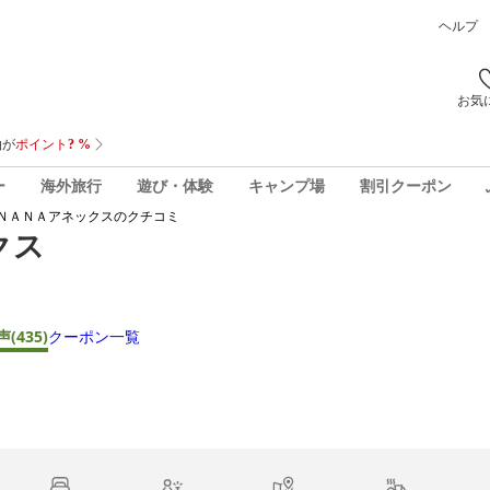
ヘルプ
お気
ー
海外旅行
遊び・体験
キャンプ場
割引クーポン
ＮＡＮＡアネックス
のクチコミ
クス
声
(435)
クーポン一覧