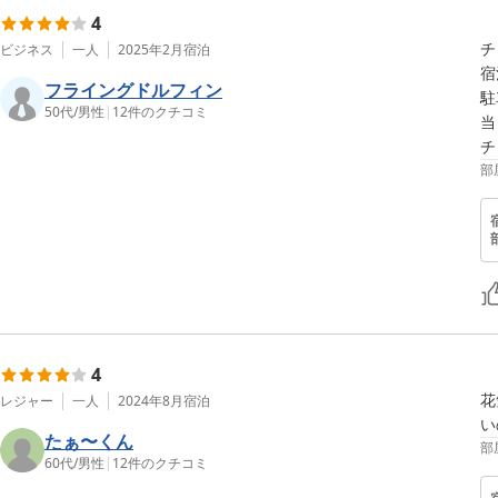
4
チ
ビジネス
一人
2025年2月
宿泊
宿
フライングドルフィン
駐
50代
/
男性
|
12
件のクチコミ
当
チ
部
4
花
レジャー
一人
2024年8月
宿泊
い
たぁ〜くん
部
60代
/
男性
|
12
件のクチコミ