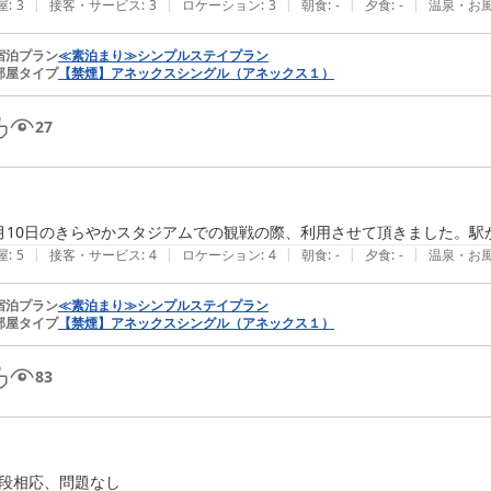
|
|
|
|
|
屋
:
3
接客・サービス
:
3
ロケーション
:
3
朝食
:
-
夕食
:
-
温泉・お
宿泊プラン
≪素泊まり≫シンプルステイプラン
部屋タイプ
【禁煙】アネックスシングル（アネックス１）
27
月10日のきらやかスタジアムでの観戦の際、利用させて頂きました。
|
|
|
|
|
屋
:
5
接客・サービス
:
4
ロケーション
:
4
朝食
:
-
夕食
:
-
温泉・お
宿泊プラン
≪素泊まり≫シンプルステイプラン
部屋タイプ
【禁煙】アネックスシングル（アネックス１）
83
段相応、問題なし