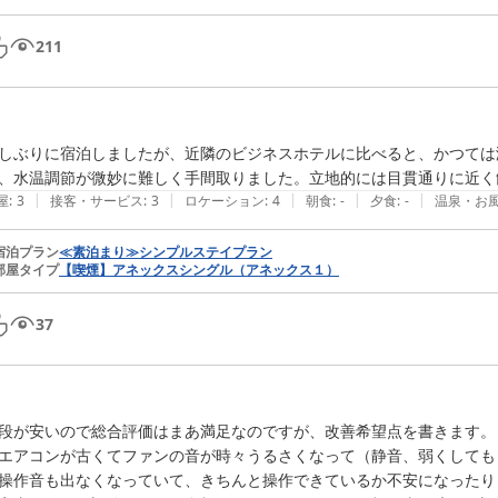
211
しぶりに宿泊しましたが、近隣のビジネスホテルに比べると、かつては
、水温調節が微妙に難しく手間取りました。立地的には目貫通りに近く
|
|
|
|
|
屋
:
3
接客・サービス
:
3
ロケーション
:
4
朝食
:
-
夕食
:
-
温泉・お
宿泊プラン
≪素泊まり≫シンプルステイプラン
部屋タイプ
【喫煙】アネックスシングル（アネックス１）
37
段が安いので総合評価はまあ満足なのですが、改善希望点を書きます。

エアコンが古くてファンの音が時々うるさくなって（静音、弱くしても
操作音も出なくなっていて、きちんと操作できているか不安になったり