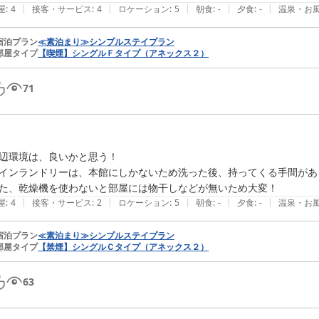
|
|
|
|
|
屋
:
4
接客・サービス
:
4
ロケーション
:
5
朝食
:
-
夕食
:
-
温泉・お
宿泊プラン
≪素泊まり≫シンプルステイプラン
部屋タイプ
【喫煙】シングルＦタイプ（アネックス２）
71
辺環境は、良いかと思う！

インランドリーは、本館にしかないため洗った後、持ってくる手間がある
た、乾燥機を使わないと部屋には物干しなどが無いため大変！
|
|
|
|
|
屋
:
4
接客・サービス
:
2
ロケーション
:
5
朝食
:
-
夕食
:
-
温泉・お
宿泊プラン
≪素泊まり≫シンプルステイプラン
部屋タイプ
【禁煙】シングルＣタイプ（アネックス２）
63