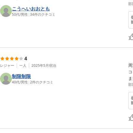
部
こうへいおおとも
50代
/
男性
|
34
件のクチコミ
4
周
レジャー
一人
2025年5月
宿泊
コ
制限制限
ま
40代
/
男性
|
2
件のクチコミ
部