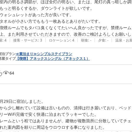
室内の明るさ調節が、ほぼ全灯の明るい、または、尾灯の真っ暗しか調
もっと明るくするか、ダウンライトが欲しいです。

ウォシュレットがあった方が良いです。

タオルが小さい方でももう一枚あるとありがたいです。

喫煙ルームでもタバコ臭くなくてたいへん良かったですが、禁煙ルーム
上、また利用させていただきますので、改善のご検討よろしくお願いし
|
|
|
|
|
屋
:
4
接客・サービス
:
3
ロケーション
:
4
朝食
:
-
夕食
:
-
温泉・お
宿泊プラン
≪素泊まり≫シンプルステイプラン
部屋タイプ
【喫煙】アネックスシングル（アネックス１）
64
月29日に宿泊しました。

から少し離れていて設備は古いものの、清掃は行き届いており、ベッド
リーWiFi完備で安く快適に泊まれてラッキーでした。

レームという程ではありませんが、建物が複数箇所に分散していてチェ
れた案内図を頼りに周辺をウロウロする事になりました。