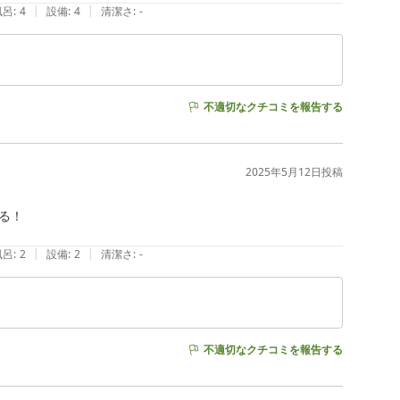
|
|
風呂
:
4
設備
:
4
清潔さ
:
-
不適切なクチコミを報告する
2025年5月12日
投稿
！

|
|
風呂
:
2
設備
:
2
清潔さ
:
-
不適切なクチコミを報告する