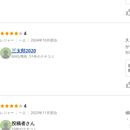
4
久
レジャー
一人
2024年10月
宿泊
が
三太郎2020
部
60代
/
男性
|
51
件のクチコミ
4
値
レジャー
一人
2023年11月
宿泊
・
投稿者さん
　
10
件のクチコミ