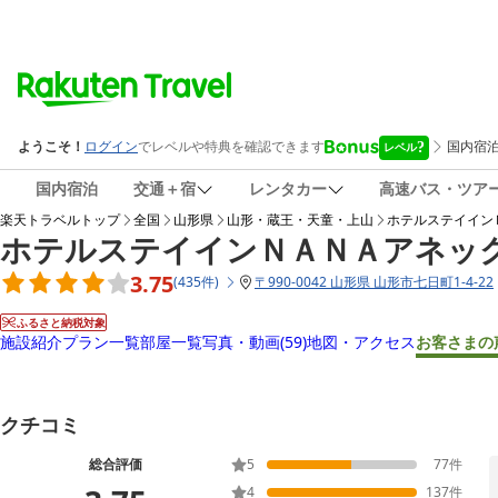
国内宿泊
交通＋宿
レンタカー
高速バス・ツア
楽天トラベルトップ
全国
山形県
山形・蔵王・天童・上山
ホテルステイイン
ホテルステイインＮＡＮＡアネッ
3.75
(
435
件
)
〒
990-0042 山形県 山形市七日町1-4-22
ふるさと納税対象
施設紹介
プラン一覧
部屋一覧
写真・動画
(59)
地図・アクセス
お客さまの
クチコミ
総合評価
5
77
件
4
137
件