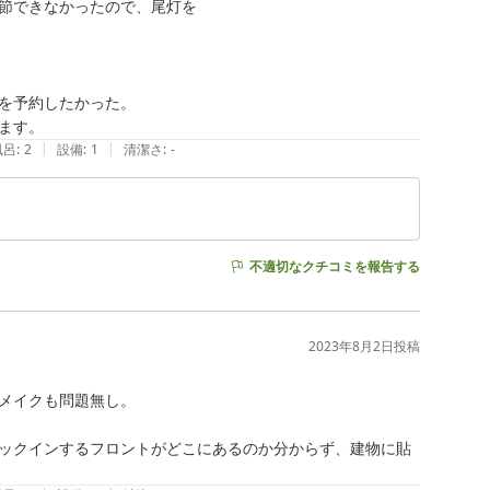
節できなかったので、尾灯を

を予約したかった。

ます。
|
|
風呂
:
2
設備
:
1
清潔さ
:
-
不適切なクチコミを報告する
2023年8月2日
投稿
メイクも問題無し。

ックインするフロントがどこにあるのか分からず、建物に貼