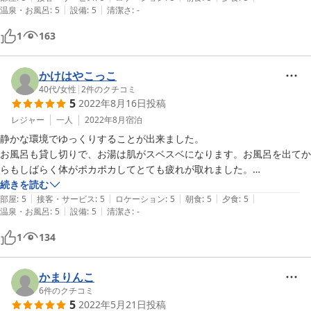
|
|
温泉・お風呂
:
5
設備
:
5
清潔さ
:
-
デザートも美味しかったです。

ご主人と奥さまの人柄の良さに、終始宿泊して良かったと、妻と話して
1
163
ました。

とても静かなので、ゆっくりされたい夫婦旅に向いていると思います。

新穂高ロープウェイが天候悪くて諦めたので、今度は新緑の頃お邪魔し
かけはやこっこ
たいと思います。
40代
/
女性
|
2
件のクチコミ
5
2022年8月16日
投稿
レジャー
一人
2022年8月
宿泊
静かな環境でゆっくりすることが出来ました。

お風呂も貸し切りで、お湯は肌がスベスベになります。お風呂を出てか
らもしばらく体がポカポカしてとても疲れが取れました。

ごはんは飛騨牛もとても美味しいですが、しゃぶしゃぶの豚肉がとても
続きを読む
|
|
|
|
|
柔らかくて美味しかったです。

部屋
:
5
接客・サービス
:
5
ロケーション
:
5
朝食
:
5
夕食
:
5
|
|
温泉・お風呂
:
5
設備
:
5
清潔さ
:
-
またリピートさせてもらいます。
1
134
かまりんこ
6
件のクチコミ
5
2022年5月21日
投稿