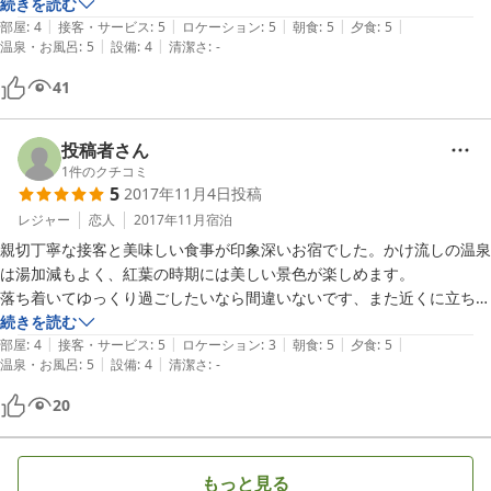
最高でした。内湯付き露天風呂が二つ、内湯のない野天風呂が一つあ
続きを読む
|
|
|
|
|
り、空いている時に自由に貸切にして入れました（予約制ではなく、入
部屋
:
4
接客・サービス
:
5
ロケーション
:
5
朝食
:
5
夕食
:
5
|
|
温泉・お風呂
:
5
設備
:
4
清潔さ
:
-
り口の札が「使用中」になっていなければ入れるというシステム）

私が宿泊した日は満室でしたが、６組程でしたので、夕方も朝も待たず
41
に入ることができました。

特に大自然の中の野天風呂は最高でした。

投稿者さん
お料理

1
件のクチコミ
5
2017年11月4日
投稿
一つ一つのお料理が丁寧に作られていて、夕飯も朝食も大満足でした。

素敵なBGMの中、ゆったりした気分で食事ができました。

レジャー
恋人
2017年11月
宿泊
親切丁寧な接客と美味しい食事が印象深いお宿でした。かけ流しの温泉
立地

は湯加減もよく、紅葉の時期には美しい景色が楽しめます。

チェックアウト日に新穂高ロープウェイに行きましたが、ロープウェイ
落ち着いてゆっくり過ごしたいなら間違いないです、また近くに立ち寄
乗り場までも10分弱と近かったため、朝早く到着でき、混雑を避けれ
る際は訪れたいと思います。
続きを読む
て大変良かったです。（チケットアウト時に割引チケットもいただけま
|
|
|
|
|
部屋
:
4
接客・サービス
:
5
ロケーション
:
3
朝食
:
5
夕食
:
5
|
|
した）

温泉・お風呂
:
5
設備
:
4
清潔さ
:
-
20
サービス

ご家族経営のようで、アットホームな雰囲気と、親切で丁寧な接客がと
ても居心地が良かったです。出発時には最後までお見送りくださり、新
もっと見る
穂高温泉に行く時にはまた泊まりたい！と思いました。ありがとうござ