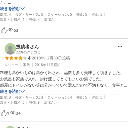
た。

そんな雰囲気ですから、民宿っぽい田舎料理が出るのかなと想像してし
続きを読む
|
|
|
|
|
まいましたが、全然そんなことはなく、お洒落にアレンジされたお料理
部屋
:
4
接客・サービス
:
5
ロケーション
:
5
朝食
:
5
夕食
:
5
|
|
温泉・お風呂
:
5
設備
:
4
清潔さ
:
-
が出てきてびっくりしました。メインの朴葉味噌ステーキだけじゃな
く、脇役まで最高に美味しいものばかりでした。

53
お部屋は到着前にお布団を敷いてくださっているので、運転疲れの身体
を即ゴローンとできてありがたかったです。

投稿者さん
温泉は湯の花がよく浮いていてほんのり香りのする、いかにも“効きそ
22
件のクチコミ
4
2018年12月30日
投稿
う”ないいお湯でした。

露天風呂は晴れていれば槍ヶ岳などが見えたのでしょうが、残念ながら
レジャー
家族
2018年11月
宿泊
雪の降る日で曇ってました。

料理も温かいものは温かく出され、品数も多く美味しく頂きました。

ですが、我々が泊まった日は我々一組だけでしたので、貸切風呂だけじ
お風呂も家族で入れ、掛け流してとてもよいお湯でした。

ゃなくお宿まるまる貸切状態で、思う存分温泉三昧できました。

部屋にトイレがない等は分かっていて選んだので不満もなく、食事と温
泉を求めそちらを選び正解でした。

続きを読む
とても心地よく過ごすことができる素敵なお宿です。

|
|
|
|
|
部屋
:
3
接客・サービス
:
3
ロケーション
:
4
朝食
:
5
夕食
:
5
|
|
温泉・お風呂
:
5
設備
:
3
清潔さ
:
-
1
24