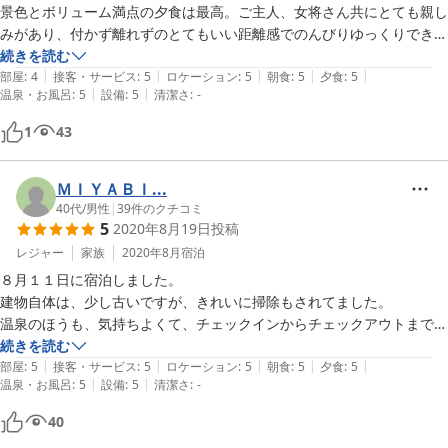
景色とボリューム満点の夕食は最高。ご主人、女将さん共にとても親し
みがあり、付かず離れずのとてもいい距離感でのんびりゆっくりできま
した。お世話になりました、ありがとうございました。
続きを読む
|
|
|
|
|
部屋
:
4
接客・サービス
:
5
ロケーション
:
5
朝食
:
5
夕食
:
5
|
|
温泉・お風呂
:
5
設備
:
5
清潔さ
:
-
1
43
ＭＩＹＡＢＩ...
40代
/
男性
|
39
件のクチコミ
5
2020年8月19日
投稿
レジャー
家族
2020年8月
宿泊
８月１１日に宿泊しました。

建物自体は、少し古いですが、きれいに掃除もされてました。

温泉のほうも、気持ちよくて、チェックインからチェックアウトまで、

６回ぐらい貸し切りで入りました。

続きを読む
|
|
|
|
|
硫黄のいい香りがします。

部屋
:
5
接客・サービス
:
5
ロケーション
:
5
朝食
:
5
夕食
:
5
|
|
温泉・お風呂
:
5
設備
:
5
清潔さ
:
-
また、料理のほうも、もう食べれないぐらいお腹いっぱいになりまし
た。

40
特に、メインの飛騨牛は、すごく美味しかったです。
