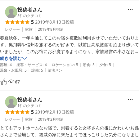
女将さんが愛想よく、気持ちよかったです。

投稿者さん
そして、帰りに旦那さん？もわざわざ出てきてくれ、挨拶をしてくれま
5
件のクチコミ
5
2019年8月13日
投稿
した。

レジャー
家族
2019年8月
宿泊
また、行きたいなあと思えるお宿です。

春夏秋冬、一年を通してこのお宿を複数回利用させていただいておりま
す。奥飛騨や信州を旅するのが好きで、以前は高級旅館を泊まり歩いて
いましたが、このお宿にお邪魔するようになり、家族経営の小さなお宿
の良さを知りました。本当は、誰にも教えたくないほど、私にとっては
続きを読む
|
|
|
|
|
大切でお気に入りの宿です。

部屋
:
4
接客・サービス
:
4
ロケーション
:
5
朝食
:
5
夕食
:
5
|
|
温泉・お風呂
:
5
設備
:
5
清潔さ
:
-
他の方の投稿にもあるように、源泉かけ流しの硫黄泉のお風呂、メイン
にＡ５ランクの飛騨牛を使った料理やイワナの塩焼きに地産地消の創作
67
料理が絶妙にマッチしていて、何度食べても飽きません。今回は、飛騨
牛のしゃぶしゃぶを頂きましたが、質も量も大満足でこれだけのお肉を
飛騨牛のお店で食べたら今回の宿泊費と同じぐらいするのではないかと
投稿者さん
思えるほどです。

1
件のクチコミ
5
2019年2月19日
投稿
ただし、建物は決して新しいわけではありませんし、トイレや洗面所は
共同、家族経営としての人的サービスやおもてなしです。田舎のない私
レジャー
家族
2019年2月
宿泊
には、年に数回戻って来てノンビリ過ごしたくなるようなお宿です。
とてもアットホームなお宿で、到着すると女将さんの後にかわいいお孫
さんまで登場して、親戚の家に来たようでほっこりした気分になりまし