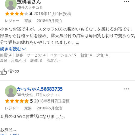
投稿者さん
79
件のクチコミ
4
2018年11月4日
投稿
レジャー
家族
2018年9月
宿泊
小さなお宿ですが、スタッフの方の暖かいもてなしを感じるお宿です。

部屋からは槍ヶ岳を臨め、露天風呂付の浴室は毎回貸し切りで贅沢な気
分で運転の疲れをいやしてくれました。

部屋にトイレがありませんが、小さなお宿なので、問題ありませんでし
続きを読む
|
|
|
|
|
た。

部屋
:
4
接客・サービス
:
4
ロケーション
:
5
朝食
:
4
夕食
:
4
|
|
温泉・お風呂
:
4
設備
:
3
清潔さ
:
-
夕食・朝食と美味しく頂き、また来たいお宿です。
22
かっちゃん56683735
30代
/
女性
|
17
件のクチコミ
5
2018年5月7日
投稿
レジャー
家族
2018年5月
宿泊
５月のＧＷにお世話になりました。

お風呂
