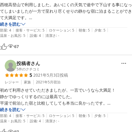
西穂高登山で利用しました。あいにくの天気で途中で下山する事になっ
てしまいましたが一方で至れり尽くせりの静かな宿に泊まることができ
て大満足です。

食事は飛騨牛を中心に山海の御馳走が並びついついお酒が入ってしまい
続きを読む
|
|
|
|
|
ます。

部屋
:
4
接客・サービス
:
5
ロケーション
:
5
朝食
:
5
夕食
:
5
|
|
温泉・お風呂
:
5
設備
:
4
清潔さ
:
-
中でも最初に出てきた鮎の塩焼きは今まで食べた塩焼きとはひと味違い
すぎて、普段川魚を食べない家内も一気に平らげてしまいました。

67
露天風呂も広くて爽快な景色を目にしながら登山の疲れを取ることがで
きました。

これから紅葉の季節になりますが、早くコロナが終息し沢山のお客さん
投稿者さん
が戻る事を祈っています。
5
件のクチコミ
5
2021年5月3日
投稿
レジャー
家族
2021年5月
宿泊
初めて利用させていただきましたが、一言でいうなら大満足！

静かでゆっくりするのには最高でした。

平湯で前泊した宿と比較してしても本当に良かったです。

続きを読む
|
|
|
|
|
食事も量が多すぎると満腹感だけが印象に残りがちですが、調度良い量
部屋
:
4
接客・サービス
:
5
ロケーション
:
5
朝食
:
5
夕食
:
5
|
|
温泉・お風呂
:
5
設備
:
4
清潔さ
:
-
で味付けや見た目でも大変美味しかったです。

97