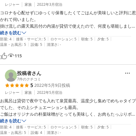
レジャー
家族
2022年3月
宿泊
コロナを心配せずにゆっくり保養したくてごはんが美味しいと評判に惹
かれて伺いました。

掛け流しの露天風呂付の内湯が貸切で使えたので、何度も堪能しまし
た。ごはんはボリュームたっぷり、季節感のあるメニューが美味しくお
続きを読む
|
|
|
|
|
なかいっぱいになりました。朴葉味噌は美味しいのですが、個人的には
部屋
:
4
接客・サービス
:
5
ロケーション
:
5
朝食
:
5
夕食
:
5
|
|
温泉・お風呂
:
5
設備
:
5
清潔さ
:
-
味が濃くなるので少なめでもよかったかなと感じました。

朝車に積もった雪を払ってくださったり、お子さんの名前があるお雛様
115
が飾ってあったりとオーナー家族の暖かさが感じられる雰囲気が心地よ
かったです。

トイレが共用なのでランクを下げましたが、小さな子供連れでも安心し
投稿者さん
て利用できる宿だと思います。
7
件のクチコミ
5
2022年5月9日
投稿
レジャー
家族
2022年5月
宿泊
お風呂は貸切で夜中でも入れて泉質最高、温度少し集めでめちゃタイプ
でした、その上シチュエーションも最高。

ご飯はオリジナルの朴葉味噌がとっても美味しく、お肉もたっぷりボリ
ューム満点。

続きを読む
|
|
|
|
|
山菜の天ぷらがおかわりしたいくらい美味しかったです、全部美味しく
部屋
:
4
接客・サービス
:
5
ロケーション
:
5
朝食
:
5
夕食
:
5
|
|
温泉・お風呂
:
5
設備
:
4
清潔さ
:
-
頂きました。
