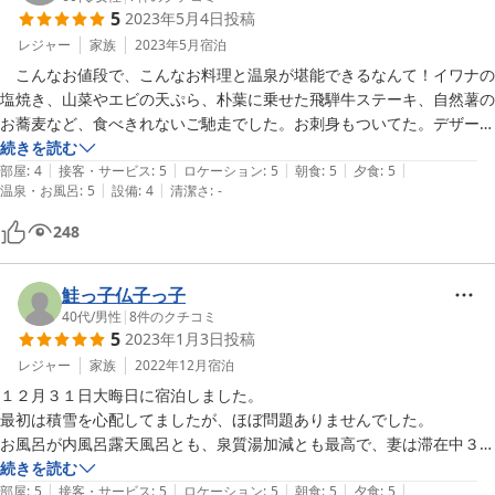
5
2023年5月4日
投稿
レジャー
家族
2023年5月
宿泊
　こんなお値段で、こんなお料理と温泉が堪能できるなんて！イワナの
塩焼き、山菜やエビの天ぷら、朴葉に乗せた飛騨牛ステーキ、自然薯の
お蕎麦など、食べきれないご馳走でした。お刺身もついてた。デザート
はお部屋に持ち帰り、お腹がいっぱい過ぎて、朝ごはん前に食べまし
続きを読む
|
|
|
|
|
た。サービスもとっても家庭的で温かかったです。温泉もほんのり硫黄
部屋
:
4
接客・サービス
:
5
ロケーション
:
5
朝食
:
5
夕食
:
5
|
|
温泉・お風呂
:
5
設備
:
4
清潔さ
:
-
の匂いがして、3つのお風呂楽しめました。露天風呂がとってもよかっ
たです。貸し切りで利用できるので、何回も入って堪能できました。ト
248
イレが共用なのですが、きれいにしてあるので、私は問題ありまでし
た。こんなお値段でいいのかなと思うくらい。ぜったい、また行こうと
思ってます。
鮭っ子仏子っ子
40代
/
男性
|
8
件のクチコミ
5
2023年1月3日
投稿
レジャー
家族
2022年12月
宿泊
１２月３１日大晦日に宿泊しました。

最初は積雪を心配してましたが、ほぼ問題ありませんでした。

お風呂が内風呂露天風呂とも、泉質湯加減とも最高で、妻は滞在中３回
入浴しました。

続きを読む
|
|
|
|
|
飛騨牛のしゃぶしゃぶは申し分無しに美味しかったですが、他の料理や
部屋
:
5
接客・サービス
:
5
ロケーション
:
5
朝食
:
5
夕食
:
5