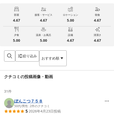
部屋
接客・サービス
ロケーション
朝食
4.67
4.67
5.00
4.67
夕食
温泉・お風呂
設備
清潔さ
5.00
5.00
4.67
4.67
絞り込み
おすすめ順
クチコミの投稿画像・動画
31
件
ぽんこつ７５８
50代
/
男性
|
2
件のクチコミ
5
2026年4月23日
投稿