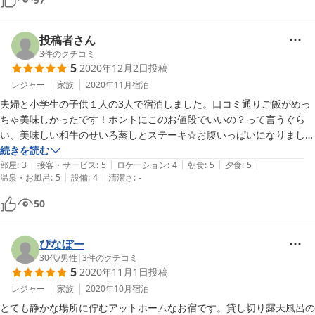
お風呂も貸し切りで露天続きの内湯も広くとても清潔。

お湯も、湯の花が舞いたっぷり注がれており湯船からあふれ出て新鮮で
綺麗でした。

投稿者さん
貸し切りの露天風呂も、景色を遮る有りがちな壁板も無く景色を堪能し
3
件のクチコミ
5
2020年12月2日
投稿
ながらゆっくり浸かれました。

また、お湯の温度管理がしっかりされており露天も内湯も大変気持ちよ
レジャー
家族
2020年11月
宿泊
く入れました。

夫婦と小学生の子供１人の3人で宿泊しました。口コミ通りご飯がめっ
朝食中に布団とお茶セットがかたずけられないで、部屋にトイレが有れ
ちゃ美味しかったです！ホントにこのお値段でいいの？って言うぐら
い、美味しい和牛のせいろ蒸しとステーキ☆お腹いっぱいになりまし
た。大満足！

続きを読む
|
|
|
|
|
また3つのお風呂は全て貸し切りで利用出来るのも良かったです。1つ
部屋
:
3
接客・サービス
:
5
ロケーション
:
4
朝食
:
5
夕食
:
5
|
|
温泉・お風呂
:
5
設備
:
4
清潔さ
:
-
は露天のみ。あとの2つは内湯もあり。小さなお子さん連れでも安心し
て入れると思います。また、気さくな奥様と、控えめだけどとても感じ
50
の良いご主人にも癒されました！絶対また伺いたいです！
ぴなぼー
30代
/
男性
|
3
件のクチコミ
5
2020年11月1日
投稿
レジャー
家族
2020年10月
宿泊
とても静かな場所に佇むアットホームなお宿です。貸し切り露天風呂の