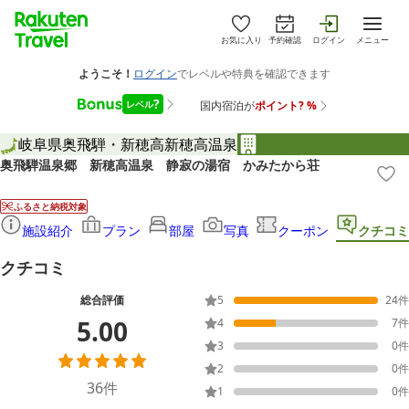
お気に入り
予約確認
ログイン
メニュー
岐阜県
奥飛騨・新穂高
新穂高温泉
奥飛騨温泉郷 新穂高温泉 静寂の湯宿 かみたから荘
ふるさと納税対象
施設紹介
プラン
部屋
写真
クーポン
クチコミ
クチコミ
総合評価
5
24
件
5.00
4
7
件
3
0
件
2
0
件
36
件
1
0
件