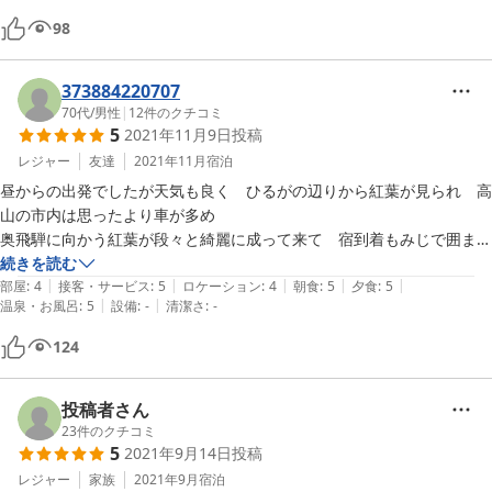
お部屋もお風呂もとっても清潔に保たれていました。

98
ベッド生活でお布団少し不安でしたが、しっかり体が休まる厚みのある
敷布団で底当たりせずよかったです。

おかみさんも旦那さんもとってもやさしく手厚い対応いただきました。

373884220707
また北アルプス方面に来る時はぜひお邪魔したいです。

70代
/
男性
|
12
件のクチコミ
5
2021年11月9日
投稿
ありがとうございました。
レジャー
友達
2021年11月
宿泊
昼からの出発でしたが天気も良く　ひるがの辺りから紅葉が見られ　高
山の市内は思ったより車が多め

奥飛騨に向かう紅葉が段々と綺麗に成って来て　宿到着もみじで囲まれ
た宿　本当に綺麗　宿の窓から　　紅葉が、、、何とも言えない綺麗
続きを読む
|
|
|
|
|
さ　お風呂は内風呂門露天も熱かった　食事はお連れさんが肉抜きの

部屋
:
4
接客・サービス
:
5
ロケーション
:
4
朝食
:
5
夕食
:
5
|
|
温泉・お風呂
:
5
設備
:
-
清潔さ
:
-
料理お願いし　私は肉料理　連れは魚料理　二人共大変大満足　二度目
の風呂は身体が慣れたのか少し　　　　　

124
熱めに感じた　部屋の中が暖房が入って居たが　何時までも何時までも
身体が火照り本当に良いお湯でした　本当に行った時期が良かったの
か　紅葉の真っ盛り　とても良い思い出に成りました　二度でも三度で
投稿者さん
も行きたい宿に成りました　料理一名無理なお願いを聞いて頂きありが
23
件のクチコミ
5
2021年9月14日
投稿
とうございました
レジャー
家族
2021年9月
宿泊