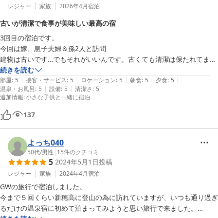
レジャー
家族
2026年4月
宿泊
古いが清潔で食事が美味しい最高の宿
3回目の宿泊です。

今回は嫁、息子夫婦＆孫2人と訪問

建物は古いです…でもそれがいいんです。古くても清潔は保たれてま
す。カメムシが出ますが…この辺りはどこの宿も出ます。捕獲用のガム
続きを読む
|
|
|
|
|
デープが用意されていますので虫採り好きの孫にとっては最高な環境。

部屋
:
5
接客・サービス
:
5
ロケーション
:
5
朝食
:
5
夕食
:
5
|
|
温泉・お風呂
:
5
設備
:
5
清潔さ
:
5
追加情報
:
小さな子供と一緒に宿泊
美味しい食事とお風呂を満喫できるので、私にとって最高の宿となって
おります。

137
孫も『帰りたくない』と言うほどでした。

来年もまた行っちゃうと思います。
よっち040
50代
/
男性
|
15
件のクチコミ
5
2024年5月1日
投稿
レジャー
家族
2024年4月
宿泊
GWの旅行で宿泊しました。

今まで５回くらい新穂高に登山の為に訪れていますが、いつも通り過ぎ
るだけの温泉宿に初めて泊まってみようと思い旅行で来ました。
