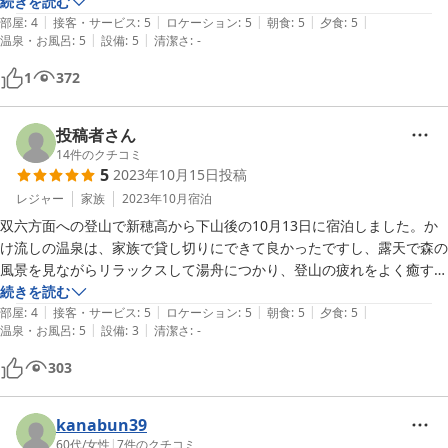
敷居の高そうな温泉宿がたくさん有る中で

続きを読む
|
|
|
|
|
こちらの温泉宿はとてもリーズナブルですが、食事も温泉も高級旅館に
部屋
:
4
接客・サービス
:
5
ロケーション
:
5
朝食
:
5
夕食
:
5
|
|
温泉・お風呂
:
5
設備
:
5
清潔さ
:
-
全く引けを取っていません。

むしろおかみさんの心遣いとご説明がとても心地よくしてくれます。

1
372
食事が何といっても味と量が大満足です。

飛騨牛の朴葉味噌焼きはお肉も柔らかく絶品でした。他にもたくさん食
べきれない量の食事でした。

投稿者さん
立地も温泉も最高でした。部屋から春の槍ヶ岳をはじめ北アルプスの山
14
件のクチコミ
5
2023年10月15日
投稿
並みが一望できるのも素敵です。

温泉は全部で3か所有りそれぞれ貸し切りで入れるのも良いです。

レジャー
家族
2023年10月
宿泊
双六方面への登山で新穂高から下山後の10月13日に宿泊しました。か
け流しの温泉は、家族で貸し切りにできて良かったですし、露天で森の
風景を見ながらリラックスして湯舟につかり、登山の疲れをよく癒すこ
とができました。夕食は飛騨牛のステーキがメインですが、お刺身やし
続きを読む
|
|
|
|
|
ゃぶしゃぶもあり、どれも大変美味しかったですし、量も充分すぎるく
部屋
:
4
接客・サービス
:
5
ロケーション
:
5
朝食
:
5
夕食
:
5
|
|
温泉・お風呂
:
5
設備
:
3
清潔さ
:
-
らいで大変満足でした。フトンもふかふかで寝心地よかったです。また
いつか利用させていただきたいです。
303
kanabun39
60代
/
女性
|
7
件のクチコミ