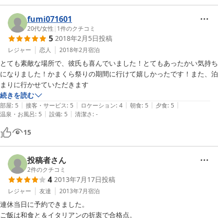
fumi071601
20代
/
女性
|
1
件のクチコミ
5
2018年2月5日
投稿
レジャー
恋人
2018年2月
宿泊
とても素敵な場所で、彼氏も喜んでいました！とてもあったかい気持ち
になりました！かまくら祭りの期間に行けて嬉しかったです！また、泊
まりに行かせていただきます
続きを読む
|
|
|
|
|
部屋
:
5
接客・サービス
:
5
ロケーション
:
4
朝食
:
5
夕食
:
5
|
|
温泉・お風呂
:
5
設備
:
5
清潔さ
:
-
15
投稿者さん
2
件のクチコミ
4
2013年7月17日
投稿
レジャー
友達
2013年7月
宿泊
連休当日に予約できました。

ご飯は和食と＆イタリアンの折衷で合格点。
