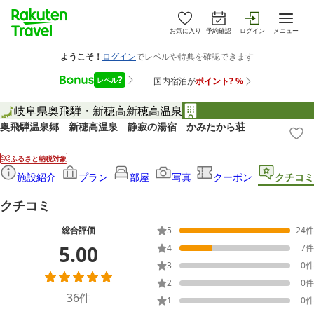
お気に入り
予約確認
ログイン
メニュー
岐阜県
奥飛騨・新穂高
新穂高温泉
奥飛騨温泉郷 新穂高温泉 静寂の湯宿 かみたから荘
ふるさと納税対象
施設紹介
プラン
部屋
写真
クーポン
クチコミ
クチコミ
総合評価
5
24
件
5.00
4
7
件
3
0
件
2
0
件
36
件
1
0
件