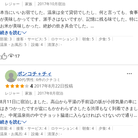
レジャー
家族
2017年10月
宿泊
本当にいいお宿でした。温泉は全て貸切でしたし、何と言っても、食事
が美味しかってです。派手さはないですが、記憶に残る味でした。特に
お米が美味しかった。絶妙の炊き具合でした。

必ずリピートしたいと思います。
続きを読む
|
|
|
|
|
部屋
:
3
接客・サービス
:
5
ロケーション
:
3
朝食
:
5
夕食
:
5
|
|
温泉・お風呂
:
5
設備
:
4
清潔さ
:
-
17
ポンコチ＋チィ
60代
/
男性
|
6
件のクチコミ
4
2017年8月22日
投稿
レジャー
家族
2017年8月
宿泊
8月11日に宿泊しました。高山から平湯の手前辺の坂が小排気量の車に
はきつかったですが盆にもかかわらずさしたる渋滞もなく到着できまし
た。中尾温泉街の中でチョット脇道に入らなければいけないので通り過
ぎかけたくらいです。そのかわり自然を満喫できる立地で露天風呂は最
続きを読む
|
|
|
|
|
高でした。食事も朴葉ステーキは期待道理、またイワナの塩焼きが焼き
部屋
:
4
接客・サービス
:
4
ロケーション
:
4
朝食
:
4
夕食
:
4
|
|
温泉・お風呂
:
4
設備
:
4
清潔さ
:
-
方等絶妙でとても美味しかったです。標高が高く過ごしやすいので避暑