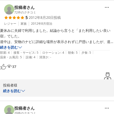
しく思います。

ご宿泊のお客様が少ない時は、３つの浴室を全て貸切でご利用いた
投稿者さん
だけるようにしております。

72
件のクチコミ
5
2012年8月20日
投稿
当地自慢の温泉をごゆっくりとお楽しみいただけたのなら良かった
です。料理も一品づつ手作りでご提供させていただいております。
レジャー
家族
2012年8月
宿泊
大きなホテルや旅館のようにはいきませんが、奥飛騨に来た雰囲気
夏休みに夫婦で利用しました。結論から言うと「また利用したい良い
が充分伝わればと、地酒や地元の食材をふんだんに取り入れるよう
宿」でした。

心がけております。

道中は、安物のナビに詳細な場所が表示されずに戸惑いましたが、道路
ただ、トイレ・洗面所に関してはご不便な思いをさせてしまい、大
脇の案内板を確認してからスムーズにたどり着くけました。

続きを読む
変心苦しく思います。今後、改善できるように検討させていただき
|
|
|
|
|
案内されてた部屋は、眺望が良く、晴れていれば「槍ケ岳」も見えると
部屋
:
4
接客・サービス
:
5
ロケーション
:
4
朝食
:
5
夕食
:
5
たいと思います。また季節を変えて是非、奥飛騨温泉郷に足をお運
|
|
温泉・お風呂
:
5
設備
:
4
清潔さ
:
-
の事でした。

びください。次回お会いできるご縁がございますこと、心より楽し
また、貸切露天風呂も待たずに入れ、かけ流し温泉を満喫しました。

37
みにしております。今回は本当にありがとうございました。
さらに、食事は和と伊を取り混ぜて、大変満足のいく内容でした。定番
の岩魚の塩焼きや飛騨牛のしゃぶしゃぶ等が、タイミング良く運ばれて
2013-08-08
きます。締めの前には「飛騨中華そばのつけ麺」が出てくるなど、質量
投稿者様

共に大満足でした。

続きを読む
妻の頭痛がひどくなったので、薬をお願いした所、すぐに用意していた
この度は、当館をご利用いただき誠にありがとうございました。

だきました。ありがとうございました。その後、回復し楽しく旅を続け
ご感想もお寄せいただき、ご満足いただけたようで、スタッフ一同
ることができました。

喜んでおります。

投稿者さん
大きな宿ではないですが、コストパフォーマンスが非常に高い良い宿で
20
件のクチコミ