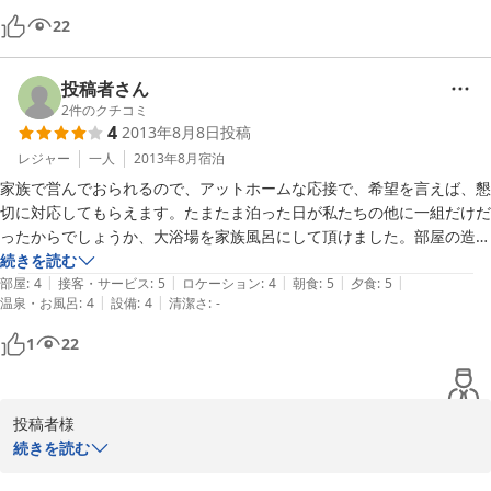
に最高でした。
22
投稿者さん
2
件のクチコミ
4
2013年8月8日
投稿
レジャー
一人
2013年8月
宿泊
家族で営んでおられるので、アットホームな応接で、希望を言えば、懇
切に対応してもらえます。たまたま泊った日が私たちの他に一組だけだ
ったからでしょうか、大浴場を家族風呂にして頂けました。部屋の造り
は簡素ですが、掃除も行き届いて清潔、私たちには十分満足のいくもの
続きを読む
|
|
|
|
|
でした。強いていえば、トイレ、洗面が部屋の外にしかないのが若干不
部屋
:
4
接客・サービス
:
5
ロケーション
:
4
朝食
:
5
夕食
:
5
|
|
温泉・お風呂
:
4
設備
:
4
清潔さ
:
-
便でしたが、西穂高の麓で泊まる宿としては、それも穂高の山奥に泊ま
りにきたという情緒を感じさせてくれました。夕食は和食にイタリ加味
1
22
して一品一品、ご主人が丁寧に作られたもので、大変満足のいくもので
した。地酒も色々出していただき堪能しました。
投稿者様

この度は、当館をご利用いただき誠にありがとうございました。

続きを読む
書き込みを拝見させていただき、ご満足いただけたようで大変うれ