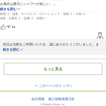
お風呂は露天にシャワーが欲しい。

続きを読む
|
|
|
|
|
部屋
:
3
接客・サービス
:
5
ロケーション
:
5
朝食
:
5
夕食
:
5
|
|
温泉・お風呂
:
5
設備
:
3
清潔さ
:
-
14
先日は当館をご利用いただき、誠にありがとうございました。ま
た、ご宿泊のご感想も投稿いただき重ねてお礼申し上げます。地物
続きを読む
野菜や新鮮な川魚・飛騨牛をメインとした郷土料理とイタリアンの
創作料理。合格点だったなら有りがたい限りです。

露天風呂のシャワーとお部屋のトイレの件は、ご不便をおかけして
もっと見る
申し訳ありませんでした。

今後、改善できそうな所を再考して居心地の良い宿への取り組みの
参考にさせていただきたいと思います。また、時期を変えて奥飛騨
このページのトップへ
に足をお運びください。本当にありがとうございました。
2013-07-17
会社情報
個人情報保護方針
© Rakuten Group, Inc.