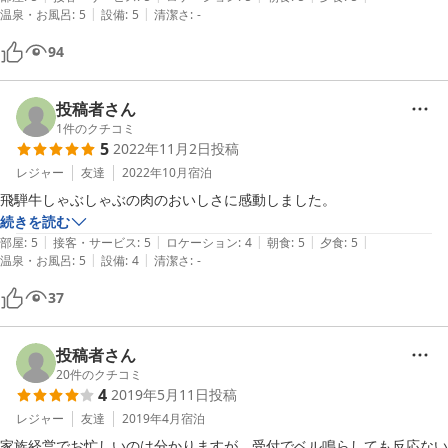
また機会がありましたら是非、ご利用いただけると幸いです。

|
|
温泉・お風呂
:
5
設備
:
5
清潔さ
:
-
次回、投稿者様にお会いできるのを楽しみにしております。

94
今回は本当にありがとうございました。

投稿者さん
1
件のクチコミ
5
2022年11月2日
投稿
2012-08-20
レジャー
友達
2022年10月
宿泊
飛騨牛しゃぶしゃぶの肉のおいしさに感動しました。
続きを読む
|
|
|
|
|
部屋
:
5
接客・サービス
:
5
ロケーション
:
4
朝食
:
5
夕食
:
5
|
|
温泉・お風呂
:
5
設備
:
4
清潔さ
:
-
37
投稿者さん
20
件のクチコミ
4
2019年5月11日
投稿
レジャー
友達
2019年4月
宿泊
家族経営でお忙しいのは分かりますが、受付でベル鳴らしても反応ない