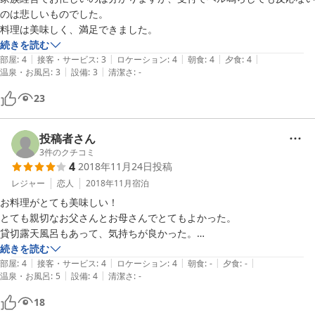
のは悲しいものでした。

料理は美味しく、満足できました。
続きを読む
|
|
|
|
|
部屋
:
4
接客・サービス
:
3
ロケーション
:
4
朝食
:
4
夕食
:
4
|
|
温泉・お風呂
:
3
設備
:
3
清潔さ
:
-
23
投稿者さん
3
件のクチコミ
4
2018年11月24日
投稿
レジャー
恋人
2018年11月
宿泊
お料理がとても美味しい！

とても親切なお父さんとお母さんでとてもよかった。

貸切露天風呂もあって、気持ちが良かった。

また行きたいです！ありがとうございました！
続きを読む
|
|
|
|
|
部屋
:
4
接客・サービス
:
4
ロケーション
:
4
朝食
:
-
夕食
:
-
|
|
温泉・お風呂
:
5
設備
:
4
清潔さ
:
-
18