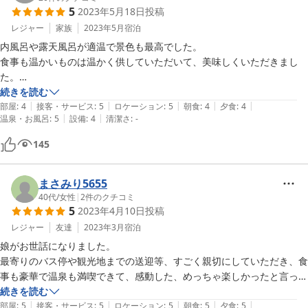
した！
5
2023年5月18日
投稿
当館は、温泉街のメイン通りから少し奥まっておりますので、場所
が分かりにくいのかも知れません。大変ご迷惑をお掛けいたしまし
レジャー
家族
2023年5月
宿泊
た。お電話での道案内や、道中の案内など事前に対応すれば良かっ
内風呂や露天風呂が適温で景色も最高でした。

たと、今後の改善点にしていきたいと思います。

食事も温かいものは温かく供していただいて、美味しくいただきまし
た。

ご利用いただいたお部屋は、槍ヶ岳だけではなく、紅葉の時期も目
宿の方も皆親切で、ご主人と奥様の心のこもったお見送りに暖かい気持
続きを読む
の前のモミジが反射して、部屋中が紅くなったようになります。

|
|
|
|
|
ちになりました。
部屋
:
4
接客・サービス
:
5
ロケーション
:
5
朝食
:
4
夕食
:
4
とても綺麗で、常連のお客様にも大変人気があります。

|
|
温泉・お風呂
:
5
設備
:
4
清潔さ
:
-
145
お料理は、作りたてをご賞味いただけるよう心掛けております。ご
満足いただければ幸いです。

まさみり5655
奥さまの頭痛も、楽になったようで良かったです。

40代
/
女性
|
2
件のクチコミ
大した対応ができた訳ではありませんでしたので、その後旅行が楽
5
2023年4月10日
投稿
しめた旨の内容を拝見し、とても安心しました。

レジャー
友達
2023年3月
宿泊
娘がお世話になりました。

山の中の小さい宿ですので、細かい所に気配りが足りなかったり、
最寄りのバス停や観光地までの送迎等、すごく親切にしていただき、食
温泉旅館のイメージのような豪華さはございません。

事も豪華で温泉も満喫できて、感動した、めっちゃ楽しかったと言って
今回ご満足いただけたのは、お客様の当館へのご理解が有っての事
いました。

続きを読む
なのかもしれません。

|
|
|
|
|
ありがとうございました！
部屋
:
5
接客・サービス
:
5
ロケーション
:
5
朝食
:
5
夕食
:
5