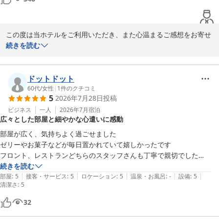
グリーンヒルホテル尾道
この度は当ホテルをご利用いただき、また心温まるご感想をお寄せ
くださいまして、誠にありがとうございます。

続きを読む
2026-05-31
駅からのアクセスやお部屋からの景色にご満足いただけたことに加
え、ツインルームの広さやベッドの寝心地につきましてもお褒めの
ドットドット
お言葉を賜り、大変光栄に存じます。ごゆっくりお休みいただき、
60代
/
女性
|
1
件のクチコミ
5
2026年7月28日
投稿
快適な朝をお迎えいただけたご様子に、スタッフ一同嬉しく拝読い
たしました。

ビジネス
一人
2026年7月
宿泊
広々とした部屋と細やかな心遣いに感動
また、朝食やスタッフの対応につきましても温かいお言葉を頂戴
部屋が広く、気持ちよく過ごせました

し、心より御礼申し上げます。お客様からのお声は、私どもにとり
ゼリーやお菓子などが毎日置かれていて嬉しかったです

まして何よりの励みでございます。

フロント、レストランどちらのスタッフさんも丁寧で親切でした

部屋に絵画があったり、紙コップにイラストが書いてあったりしたこと
続きを読む
「また利用したい」とのお言葉をいただけましたことを大変嬉しく
|
|
|
|
|
も好印象でした
部屋
:
5
接客・サービス
:
5
ロケーション
:
5
温泉・お風呂
:
-
設備
:
5
清潔さ
受け止めております。今後もより上質で心安らぐご滞在をご提供で
:
5
きますよう、サービスの向上に努めてまいります。

32
再びお目にかかれます日を、スタッフ一同心よりお待ち申し上げて