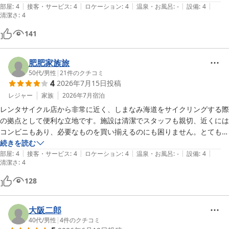
|
|
|
|
|
部屋
:
4
接客・サービス
:
4
ロケーション
:
4
温泉・お風呂
:
-
設備
:
4
清潔さ
:
4
141
肥肥家族旅
50代
/
男性
|
21
件のクチコミ
4
2026年7月15日
投稿
レジャー
家族
2026年7月
宿泊
レンタサイクル店から非常に近く、しまなみ海道をサイクリングする際
の拠点として便利な立地です。施設は清潔でスタッフも親切、近くには
コンビニもあり、必要なものを買い揃えるのにも困りません。とてもお
すすめです。
続きを読む
|
|
|
|
|
部屋
:
4
接客・サービス
:
4
ロケーション
:
4
温泉・お風呂
:
-
設備
:
4
清潔さ
:
4
128
大阪二郎
40代
/
男性
|
4
件のクチコミ