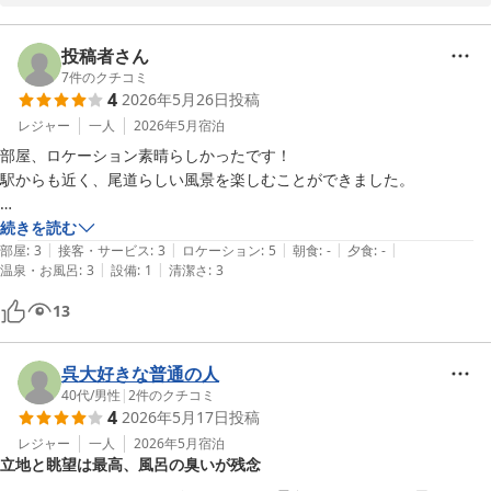
海側のお部屋からの景色をお楽しみいただき、心地よいひとときを
お過ごしいただけましたことを大変嬉しく存じます。瀬戸内の穏や
投稿者さん
グリーンヒルホテル尾道
かな海と移ろう景色は、当ホテルならではの魅力のひとつでござい
7
件のクチコミ
2026-05-31
4
2026年5月26日
投稿
ます。

レジャー
一人
2026年5月
宿泊
また、現地で追加いただいた朝食ビュッフェにつきましてもご満足
部屋、ロケーション素晴らしかったです！

いただけたとのこと、光栄に存じます。「とても美味しく正解でし
駅からも近く、尾道らしい風景を楽しむことができました。

た」とのお言葉は、レストランスタッフにとりましても大きな励み
となります。

5月に行きましたが、部屋が冷房つけないと暑いため冷房をつけていま
続きを読む
|
|
|
|
|
した。

部屋
:
3
接客・サービス
:
3
ロケーション
:
5
朝食
:
-
夕食
:
-
さらに、チェックアウト後のお荷物のお預かりがお役に立てました
|
|
温泉・お風呂
:
3
設備
:
1
清潔さ
:
3
チェックアウトの日にクーラーの効きが悪くフロントに相談したところ
ことを嬉しく思います。ご出発後も身軽に尾道でのお時間をお楽し
扇風機を用意してくださいました。

13
みいただけましたなら幸いでございます。

ですが、暑すぎたため最後まで快適には過ごすことができませんでし
た。

これからもお客様に快適で心に残るご滞在をご提供できますよう、
また、次回行くなら利用したいと思うので、その点は改善していただき
呉大好きな普通の人
サービスの向上に努めてまいります。

たいです。
40代
/
男性
|
2
件のクチコミ
4
2026年5月17日
投稿
また尾道へお越しの際には、ぜひ当ホテルをご利用くださいませ。
レジャー
一人
2026年5月
宿泊
スタッフ一同、再びお迎えできます日を心よりお待ち申し上げてお
立地と眺望は最高、風呂の臭いが残念
ります。
