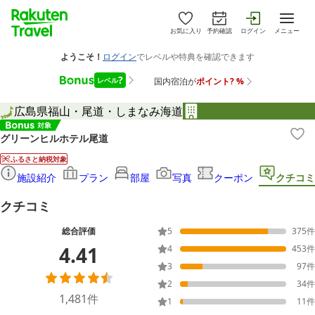
お気に入り
予約確認
ログイン
メニュー
広島県
福山・尾道・しまなみ海道
グリーンヒルホテル尾道
ふるさと納税対象
施設紹介
プラン
部屋
写真
クーポン
クチコミ
クチコミ
総合評価
5
375
件
4.41
4
453
件
3
97
件
2
34
件
1,481
件
1
11
件