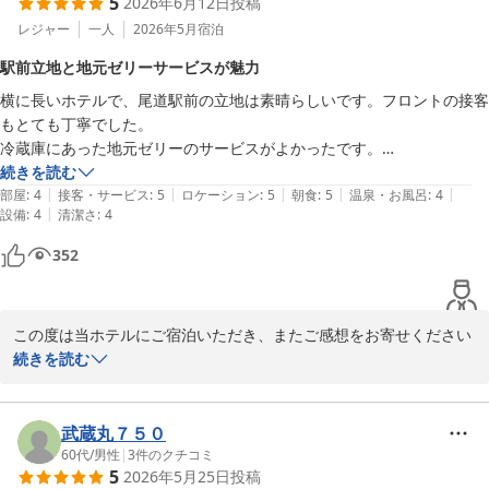
5
2026年6月12日
投稿
レジャー
一人
2026年5月
宿泊
駅前立地と地元ゼリーサービスが魅力
横に長いホテルで、尾道駅前の立地は素晴らしいです。フロントの接客
もとても丁寧でした。

冷蔵庫にあった地元ゼリーのサービスがよかったです。

私は出張で利用しましたが、外国からのサイクリストの方々に人気のよ
続きを読む
|
|
|
|
|
うでした。
部屋
:
4
接客・サービス
:
5
ロケーション
:
5
朝食
:
5
温泉・お風呂
:
4
|
設備
:
4
清潔さ
:
4
352
この度は当ホテルにご宿泊いただき、またご感想をお寄せください
まして誠にありがとうございます。

続きを読む
尾道駅前という立地につきましてお褒めのお言葉を頂戴し、大変光
栄に存じます。お仕事でのご利用とのことでしたが、移動の拠点と
武蔵丸７５０
して快適にお過ごしいただけましたなら幸いでございます。

60代
/
男性
|
3
件のクチコミ
5
2026年5月25日
投稿