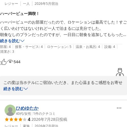
レジャー
一人
2026年5月
宿泊
ハーバービュー満喫！
ハーバービューのお部屋だったので、ロケーションは最高でした！すご
く広いわけではないけれど一人で泊まるには充分でした。

朝食なしのプランだったのですが、一日目に朝食を追加してもらった
ら、朝食会場もハーバービューで、食後もコーヒー飲みながらまった
続きを読む
|
|
|
|
|
り。

部屋
:
4
接客・サービス
:
4
ロケーション
:
5
温泉・お風呂
:
4
設備
:
4
清潔さ
:
3
なので、二日目外モーニングに行くつもりだったのに再度朝食を追加し
てもらってチェックアウトまで、ホテルでのんびりしました！

544
エレベーターホールのマッサージチェアも気持ちよかった！普段よりた
くさん歩く旅行では！これがとてもありがたい！

駅にも近く、いろいろ便利な場所にあると思います！！
この度は当ホテルにご宿泊いただき、また心温まるご感想をお寄せ
くださいまして、誠にありがとうございます。

続きを読む
ハーバービューのお部屋からの景色をご満喫いただき、特別なお時
間をお過ごしいただけたご様子を大変嬉しく拝読いたしました。お
ひめゆたか
一人でのご滞在にお部屋の広さも快適に感じていただけたとのこ
40代
/
女性
|
1
件のクチコミ
4
2026年7月28日
投稿
と、何よりでございます。

レジャー
家族
2026年7月
宿泊