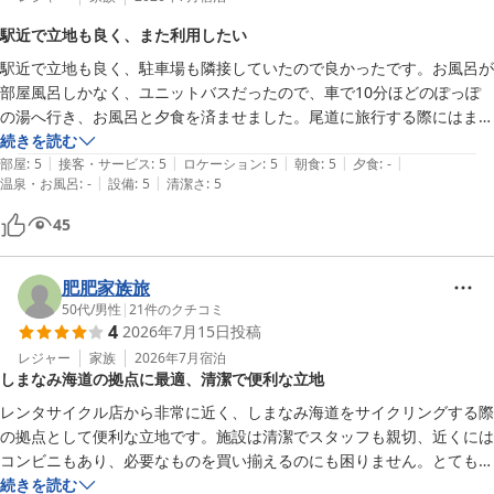
また、朝食会場からの景色とともに、ゆったりとした朝のひととき
駅近で立地も良く、また利用したい
をお楽しみいただけたとのお言葉は、私どもにとりましても大きな
駅近で立地も良く、駐車場も隣接していたので良かったです。お風呂が
喜びでございます。二日続けてご朝食をご利用いただき、チェック
部屋風呂しかなく、ユニットバスだったので、車で10分ほどのぽっぽ
アウトまで館内でごゆっくりお寛ぎいただけたことを、大変光栄に
の湯へ行き、お風呂と夕食を済ませました。尾道に旅行する際にはまた
存じます。

利用したいです。
続きを読む
|
|
|
|
|
部屋
:
5
接客・サービス
:
5
ロケーション
:
5
朝食
:
5
夕食
:
-
さらに、エレベーターホールのマッサージチェアにつきましてもご
|
|
温泉・お風呂
:
-
設備
:
5
清潔さ
:
5
満足いただけたようで安心いたしました。ご旅行中のお疲れを少し
でも癒していただけましたなら幸いでございます。

45
立地面につきましても便利にご利用いただけたとのこと、嬉しく存
肥肥家族旅
じます。これからも景色や快適さ、そして心からお寛ぎいただける
50代
/
男性
|
21
件のクチコミ
空間づくりに努めてまいります。

4
2026年7月15日
投稿
レジャー
家族
2026年7月
宿泊
またお越しいただけます日を、スタッフ一同心よりお待ち申し上げ
しまなみ海道の拠点に最適、清潔で便利な立地
レンタサイクル店から非常に近く、しまなみ海道をサイクリングする際
グリーンヒルホテル尾道
の拠点として便利な立地です。施設は清潔でスタッフも親切、近くには
2026-05-25
コンビニもあり、必要なものを買い揃えるのにも困りません。とてもお
すすめです。
続きを読む