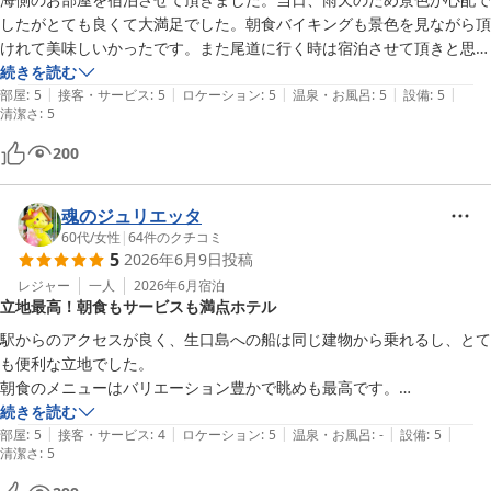
したがとても良くて大満足でした。朝食バイキングも景色を見ながら頂
けれて美味しいかったです。また尾道に行く時は宿泊させて頂きと思い
続きを読む
|
|
|
|
|
部屋
:
5
接客・サービス
:
5
ロケーション
:
5
温泉・お風呂
:
5
設備
:
5
清潔さ
:
5
200
魂のジュリエッタ
60代
/
女性
|
64
件のクチコミ
5
2026年6月9日
投稿
レジャー
一人
2026年6月
宿泊
立地最高！朝食もサービスも満点ホテル
駅からのアクセスが良く、生口島への船は同じ建物から乗れるし、とて
も便利な立地でした。

朝食のメニューはバリエーション豊かで眺めも最高です。

お部屋出しのゼリーに焼き菓子もありました。

続きを読む
|
|
|
|
|
ミネラルウォーター、粉末レモネード、ドリップコーヒー、お茶も部屋
部屋
:
5
接客・サービス
:
4
ロケーション
:
5
温泉・お風呂
:
-
設備
:
5
清潔さ
:
5
に置いて下さっていて、何だかサービス満点すぎて少し心配になりまし
た。