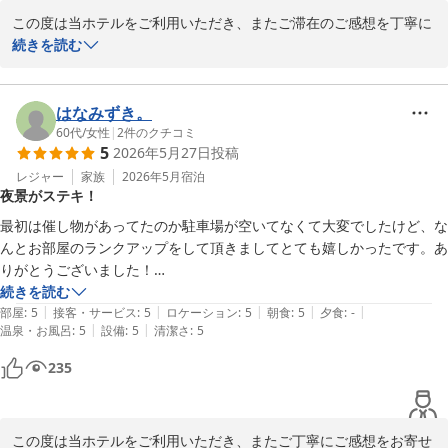
たいという私どもの想いが伝わりましたなら幸いでございます。

ウトで荷物をあづかってもらいケーブルで千光寺公園から瀬戸内海を一
この度は当ホテルをご利用いただき、またご滞在のご感想を丁寧に
望、楽しんできました。最後にホテルなのにお茶菓子が幾つも、土地の
これからも皆様に心地よくお過ごしいただける空間と、心を込めた
お寄せいただきまして誠にありがとうございます。

続きを読む
名物の物があって楽しませていただきました。
おもてなしをご提供できますよう努めてまいります。

尾道駅やバス停からの利便性をはじめ、お部屋でのご滞在、館内で
またお近くへお越しの際は、ぜひ当ホテルをご利用くださいませ。
のお食事、さらには尾道観光までご満喫いただけたご様子を大変嬉
はなみずき。
スタッフ一同、再びお迎えできます日を心よりお待ち申し上げてお
しく拝読いたしました。

60代
/
女性
|
2
件のクチコミ
5
2026年5月27日
投稿
ります。
お部屋では、広さや長椅子の使い心地、ゆったりとお寛ぎいただけ
レジャー
家族
2026年5月
宿泊
グリーンヒルホテル尾道
夜景がステキ！
るバスルームがお役に立てたとのこと、何よりでございます。旅の
2026-06-15
疲れを癒すひとときをお過ごしいただけましたことを嬉しく存じま
最初は催し物があってたのか駐車場が空いてなくて大変でしたけど、な
す。

んとお部屋のランクアップをして頂きましてとても嬉しかったです。あ
りがとうございました！

また、ご夕食にお選びいただきました港食堂のお料理につきまして
海側の美しい景色に癒されました。

続きを読む
も、お褒めのお言葉を賜りありがとうございます。エビフライや穴
|
|
|
|
|
次は公共交通機関を利用して

部屋
:
5
接客・サービス
:
5
ロケーション
:
5
朝食
:
5
夕食
:
-
子重をお楽しみいただけたとのこと、大変光栄でございます。

|
|
温泉・お風呂
:
5
設備
:
5
清潔さ
:
5
またゆっくりと尾道の町を楽しみたいと思います。
235
ご朝食では、瀬戸内ならではの食材と港の景色をお楽しみいただき
ながら、一日の始まりをお過ごしいただけたようで何よりでござい
ます。

この度は当ホテルをご利用いただき、またご丁寧にご感想をお寄せ