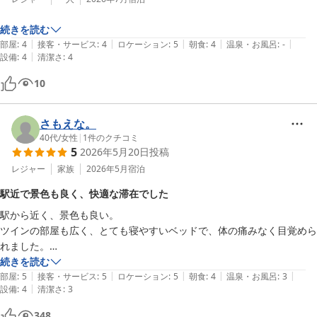
また、観光の拠点としての利便性や朝食バイキングにつきましても
続きを読む
ご満足いただけたご様子に、安堵いたしております。「何を食べて
|
|
|
|
|
部屋
:
4
接客・サービス
:
4
ロケーション
:
5
朝食
:
4
温泉・お風呂
:
-
もハズレなし」とのお言葉は、料理長をはじめ調理・サービススタ
|
設備
:
4
清潔さ
:
4
ッフにとりまして大きな励みとなります。

10
さらに、館内のお土産売場や宿泊者特典についてもご評価いただ
き、誠にありがとうございます。尾道ならではの商品との出会いを
さもえな。
お楽しみいただけましたなら幸いでございます。

40代
/
女性
|
1
件のクチコミ
5
2026年5月20日
投稿
そして何より、スタッフの対応にお褒めのお言葉を頂戴し、心より
レジャー
家族
2026年5月
宿泊
御礼申し上げます。お客様からの温かいお言葉は、私どもにとりま
して何よりの喜びであり、今後のサービス向上への大きな力となり
駅近で景色も良く、快適な滞在でした
ます。

駅から近く、景色も良い。

ツインの部屋も広く、とても寝やすいベッドで、体の痛みなく目覚めら
これからも皆様に快適で心に残るご滞在をご提供できますよう、よ
れました。

り一層努めてまいります。

朝食も美味しく、スタッフの皆さんも親切。

続きを読む
|
|
|
|
|
機会があればまた了解したいホテルです。
部屋
:
5
接客・サービス
:
5
ロケーション
:
5
朝食
:
4
温泉・お風呂
:
3
また尾道へお越しの際には、ぜひ当ホテルをご利用くださいませ。
|
設備
:
4
清潔さ
:
3
スタッフ一同、再びお迎えできます日を心よりお待ち申し上げてお
ります。

348