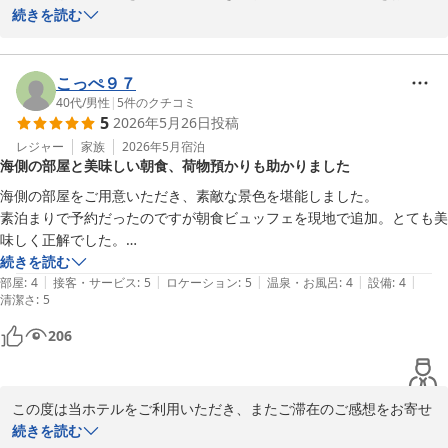
さらに、お荷物をお預けいただいた後には千光寺公園からの眺望も
くださいまして誠にありがとうございます。

続きを読む
満喫されたとのこと、尾道ならではの魅力を存分にお楽しみいただ
けたご様子に、私どもも嬉しい気持ちでいっぱいでございます。

ご到着時には駐車場の混雑によりご不便をおかけいたしましたにも
かかわらず、温かいお言葉を頂戴し、心より御礼申し上げます。

こっぺ９７
お部屋にご用意しておりますお茶菓子につきましても、地域ならで
40代
/
男性
|
5
件のクチコミ
5
2026年5月26日
投稿
はの味覚を感じていただきたいとの思いで選定しておりますため、
また、お部屋のアップグレードをお喜びいただけたとのこと、大変
お楽しみいただけたとのお言葉は大変励みになります。

嬉しく拝読いたしました。海側のお部屋からご覧いただく景色や夜
レジャー
家族
2026年5月
宿泊
海側の部屋と美味しい朝食、荷物預かりも助かりました
景が、お客様のご滞在をより特別なものにできましたことは、私ど
これからも、お客様に尾道の魅力とともに心地よいご滞在をご提供
もにとりましても大きな喜びでございます。

海側の部屋をご用意いただき、素敵な景色を堪能しました。

できますよう、サービスの向上に努めてまいります。

素泊まりで予約だったのですが朝食ビュッフェを現地で追加。とても美
尾道ならではの穏やかな海の風景や、時間とともに表情を変える美
味しく正解でした。

またお越しいただける日を、スタッフ一同心よりお待ち申し上げて
しい景観は、多くのお客様にご好評をいただいております。ご滞在
チェックアウト後の荷物預かりもご対応いただき助かりました。

続きを読む
おります。
中、心癒されるひとときをお過ごしいただけたご様子がうかがえ、
|
|
|
|
|
部屋
:
4
接客・サービス
:
5
ロケーション
:
5
温泉・お風呂
:
4
設備
:
4
清潔さ
何よりでございます。

:
5
グリーンヒルホテル尾道
206
2026-06-07
次回は公共交通機関をご利用いただき、ぜひ尾道の風情ある街並み
や散策もゆっくりとお楽しみくださいませ。

この度は当ホテルをご利用いただき、またご滞在のご感想をお寄せ
またお目にかかれます日を、スタッフ一同心よりお待ち申し上げて
くださいまして誠にありがとうございます。

続きを読む
おります。
