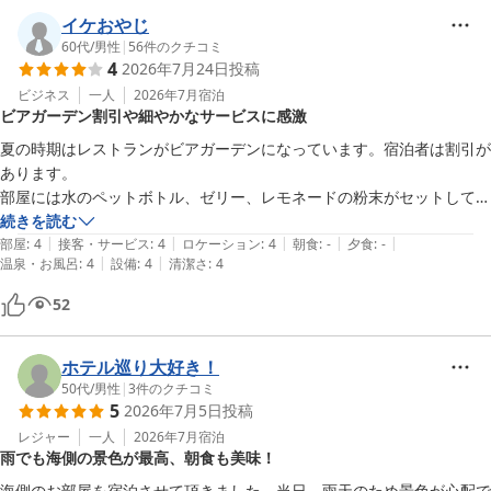
イケおやじ
60代
/
男性
|
56
件のクチコミ
グリーンヒルホテル尾道
4
2026年7月24日
投稿
2026-05-25
ビジネス
一人
2026年7月
宿泊
ビアガーデン割引や細やかなサービスに感激
夏の時期はレストランがビアガーデンになっています。宿泊者は割引が
あります。

部屋には水のペットボトル、ゼリー、レモネードの粉末がセットしてく
れてます。

続きを読む
|
|
|
|
|
おもてなしの気持ちを感じます。

部屋
:
4
接客・サービス
:
4
ロケーション
:
4
朝食
:
-
夕食
:
-
|
|
温泉・お風呂
:
4
設備
:
4
清潔さ
:
4
広めの部屋で清潔感もいいです。
52
ホテル巡り大好き！
50代
/
男性
|
3
件のクチコミ
5
2026年7月5日
投稿
レジャー
一人
2026年7月
宿泊
雨でも海側の景色が最高、朝食も美味！
海側のお部屋を宿泊させて頂きました。当日、雨天のため景色が心配で