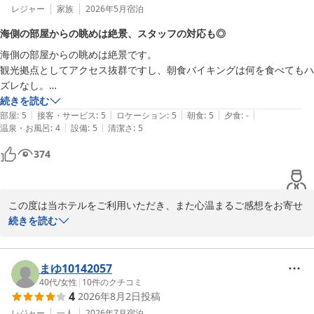
また、フロントスタッフの接客につきましても温かいお言葉を賜
レジャー
家族
2026年5月
宿泊
り、心より御礼申し上げます。お客様からのお声は、私どもにとり
海側の部屋からの眺めは絶景、スタッフの対応も◎
まして何よりの励みでございます。

海側の部屋からの眺めは絶景です。

観光拠点としてアクセス抜群ですし、朝食バイキングは何を食べてもハ
お部屋にご用意しております地元ゼリーのサービスもお気に召して
ズレなし。

いただけたご様子を嬉しく拝読いたしました。尾道ならではの魅力
お土産も宿泊割引があり、とってもお得です。

続きを読む
を少しでも感じていただければとの想いでご用意しておりますの
|
|
|
|
|
何より、スタッフの対応が◎

部屋
:
5
接客・サービス
:
5
ロケーション
:
5
朝食
:
5
夕食
:
-
で、そのようなお言葉を頂戴でき大変嬉しく存じます。

|
|
温泉・お風呂
:
4
設備
:
5
清潔さ
:
5
また、機会があればぜひ利用したいです。
また、ご投稿いただきましたとおり、当ホテルはしまなみ海道を訪
374
れる国内外のサイクリストの皆様にもご愛顧いただいております。
観光のお客様はもちろん、ご出張でお越しのお客様にも快適にお過
ごしいただけるホテルを目指し、今後もサービスの向上に努めてま
この度は当ホテルをご利用いただき、また心温まるご感想をお寄せ
いります。

くださいまして誠にありがとうございます。

続きを読む
また尾道へお越しの機会がございましたら、ぜひ当ホテルをご利用
海側のお部屋からの眺望を「絶景」とお感じいただけましたこと、
くださいませ。スタッフ一同、再びお迎えできます日を心よりお待
大変嬉しく拝読いたしました。瀬戸内海を望む景色は当ホテルの大
まゆ10142057
ち申し上げております。
きな魅力のひとつであり、ご滞在の思い出の一助となりましたこと
40代
/
女性
|
10
件のクチコミ
グリーンヒルホテル尾道
4
2026年8月2日
投稿
を光栄に存じます。

2026-06-15
レジャー
一人
2026年7月
宿泊