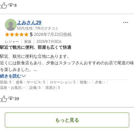
これからも、お客様お一人おひとりに寄り添ったおもてなしと、快
8
適で上質なご滞在をご提供できますよう努めてまいります。

またお迎えできます日を、スタッフ一同心よりお待ち申し上げてお
よみさん29
50代
/
女性
|
7
件のクチコミ
5
2026年7月22日
投稿
グリーンヒルホテル尾道
レジャー
家族
2026年7月
宿泊
2026-05-25
駅近で観光に便利、部屋も広くて快適
駅近、観光に便利な立地にあります。

近くには飲食店もあり、夕食はスタッフさんおすすめのお店で尾道の味
を楽しみました。

部屋は清潔感あり、とても広くゆっくり過ごしました。
続きを読む
|
|
|
|
|
部屋
:
5
接客・サービス
:
5
ロケーション
:
5
朝食
:
-
夕食
:
-
|
|
温泉・お風呂
:
-
設備
:
5
清潔さ
:
5
39
もっと見る