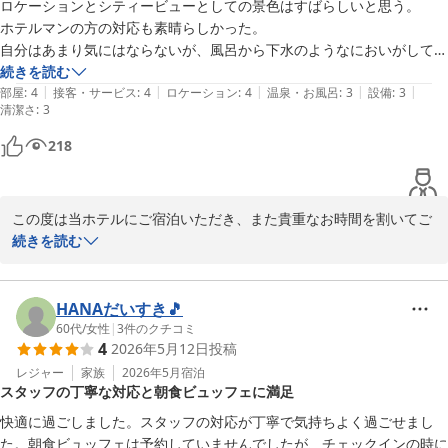
ロケーションとシティービューとしての景色はすばらしいと思う。

ホテルマンの方の対応も素晴らしかった。

自分はあまり気にはならないが、風呂から下水のようなにおいがしてい
グリーンヒルホテル尾道
た。

続きを読む
|
|
|
|
|
黒カビぽいにおいもあった。

部屋
:
4
接客・サービス
:
4
ロケーション
:
4
温泉・お風呂
:
3
設備
:
3
2026-05-31
清潔さ
:
3
そこまで気にならなくはないが、まぁそんなもんだよな程度のことでは
ある。

218
ところどころ拭き残しみたいな後があったのは少し気になった。

アメニティ類は充実していて割とよかった。

施設内禁煙かとおもったら、２Fの奥に喫煙室を設けてくださっていた
この度は当ホテルにご宿泊いただき、また貴重なお時間を割いてご
のはありがたい。

感想をお寄せくださいまして、誠にありがとうございます。

続きを読む
色々な場所にいくのにアクセスはよく、向島の船着き場までは徒歩１分
～２分程度。

ロケーションやシティービューからの景色、さらにスタッフの対応
駅に行くにもパチ屋に行くにもいい場所です

につきまして温かいお言葉を頂戴し、大変光栄に存じます。向島方
HANAだいすき🎵
面へのアクセスをはじめ、周辺への利便性にもご満足いただけたご
60代
/
女性
|
3
件のクチコミ
立地は限りなく神。

4
2026年5月12日
投稿
様子を嬉しく拝読いたしました。

レジャー
家族
2026年5月
宿泊
次止まる時はオーシャン？シー？ビューの部屋を泊まってみたいと思っ
スタッフの丁寧な対応と朝食ビュッフェに満足
また、アメニティや喫煙室につきましても快適にご利用いただけた
とのこと、何よりでございます。

快適に過ごしました。スタッフの対応が丁寧で気持ちよく過ごせまし
た。朝食ビュッフェは予約していませんでしたが、チェックインの時に