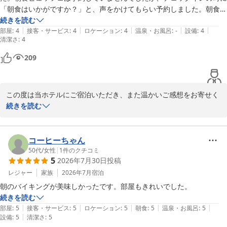
しかしながら、浴室のにおいや清掃面につきまして、ご不快な思い
「朝食はいかがですか？」と、声をかけてもらい予約しました。朝食ビ
をおかけしましたことを心よりお詫び申し上げます。本来であれ
ュッフェを利用して良かった！満足です。
続きを読む
ば、隅々まで快適で清潔な空間をご提供すべきところ、ご期待に添
|
|
|
|
|
部屋
:
4
接客・サービス
:
4
ロケーション
:
4
温泉・お風呂
:
-
設備
:
4
清潔さ
うことができず誠に申し訳ございません。頂戴いたしましたご意見
:
4
を真摯に受け止め、設備点検ならびに清掃確認をより徹底し、快適
209
にお過ごしいただける環境づくりに努めてまいります。

そのような中でも、「立地は限りなく神」とのお言葉や、次回は別
この度は当ホテルにご宿泊いただき、また温かいご感想をお寄せく
のお部屋タイプにもご興味をお持ちいただけたことを大変ありがた
ださいまして、誠にありがとうございます。

続きを読む
く存じます。ぜひ次回は、海側のお部屋からまた違った景色と開放
感をお楽しみいただけましたら幸いでございます。

ご滞在中、快適にお過ごしいただけたとのこと、スタッフ一同大変
嬉しく拝読いたしました。特にスタッフの対応につきましてお褒め
コーヒーちゃん
これからも皆さまに安心してお寛ぎいただけるホテルを目指し、よ
のお言葉を頂戴し、何よりの励みでございます。

50代
/
女性
|
1
件のクチコミ
り一層サービス向上に励んでまいります。

5
2026年7月30日
投稿
また、チェックイン時にご案内させていただいた朝食ビュッフェを
レジャー
家族
2026年7月
宿泊
グリーンヒルホテル尾道
ご利用いただき、ご満足いただけたとのことを大変光栄に存じま
朝のバイキングが美味しかったです。部屋もきれいでした。
2026-05-25
す。地元の味覚や豊富なメニューをお楽しみいただき、心地よい朝
続きを読む
のひとときをお過ごしいただけましたなら幸いでございます。

|
|
|
|
|
部屋
:
5
接客・サービス
:
5
ロケーション
:
5
朝食
:
5
温泉・お風呂
:
5
|
設備
:
5
清潔さ
:
5