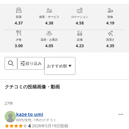
部屋
接客・サービス
ロケーション
朝食
4.37
4.38
4.58
4.19
夕食
温泉・お風呂
設備
清潔さ
3.00
4.05
4.23
4.35
絞り込み
おすすめ順
クチコミの投稿画像・動画
27
件
kaze to umi
60代
/
女性
|
1
件のクチコミ
4
2026年5月19日
投稿