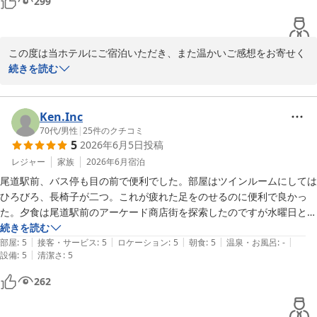
299
この度は当ホテルにご宿泊いただき、また温かいご感想をお寄せく
ださいまして誠にありがとうございます。

続きを読む
当ホテルの立地につきまして、「最高」とのお言葉を頂戴し、大変
光栄に存じます。駅からのアクセスや、生口島行きの船をご利用い
Ken.Inc
ただく際の利便性がお客様のご旅行のお役に立てましたことを嬉し
70代
/
男性
|
25
件のクチコミ
5
2026年6月5日
投稿
く拝読いたしました。

レジャー
家族
2026年6月
宿泊
また、朝食につきましても、メニューの豊富さやレストランからの
尾道駅前、バス停も目の前で便利でした。部屋はツインルームにしては
眺望をお楽しみいただけたご様子に、スタッフ一同大変励まされて
ひろびろ、長椅子が二つ。これが疲れた足をのせるのに便利で良かっ
おります。

た。夕食は尾道駅前のアーケード商店街を探索したのですが水曜日とい
うこともあって定休日のところが多くホテルの港食堂にしました。エビ
続きを読む
お部屋にご用意しておりますゼリーや焼き菓子、ミネラルウォータ
|
|
|
|
|
フライと穴子重、女房と食べましたが美味しかったです。食べてからお
部屋
:
5
接客・サービス
:
5
ロケーション
:
5
朝食
:
5
温泉・お風呂
:
-
ー、レモネード、コーヒー、お茶などのサービスにもご満足いただ
|
設備
:
5
清潔さ
:
5
店の方が宿泊者は2割引きのサービスがありますと。

けたとのこと、何よりでございます。「サービス満点すぎて少し心
部屋のバスルームは足を伸ばしてゆったりできて旅の疲れも流せます。
262
配になりました」とのお言葉には、思わず笑みがこぼれました。ご
お土産も割引がありました。朝食のバイキングもこの地域の幸があっ
滞在中、少しでも快適に、そして特別なお時間をお過ごしいただき
て、港を眺め眺めながら美味しくいただきました。朝食後はチェックア