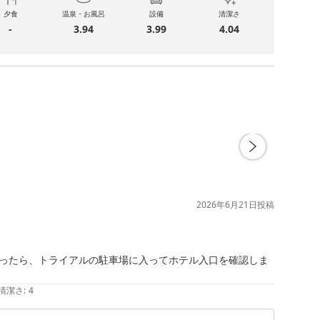
夕食
温泉・お風呂
設備
清潔さ
-
3.94
3.99
4.04
2026年6月21日
投稿
ったら、トライアルの駐車場に入ってホテル入口を確認しま
清潔さ
:
4