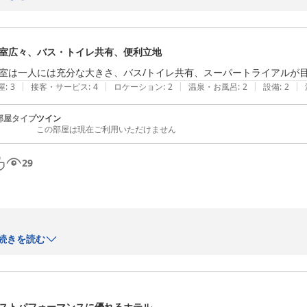
２階、３階は数か月長期滞在のお客様で空くことがないので、ネットで
ています。

このため４階までの階段のことが気の毒になることがありますが、

室広々、バス・トイレ共有、便利立地
お客さまからは

このようなお声をいただいて大変うれしく思います。これからも　いいお
室は一人には充分な大きさ、バス/トイレ共有、スーパートライアルが目
お迎えしたいと思います。

|
|
|
|
|
屋
:
3
接客・サービス
:
4
ロケーション
:
2
温泉・お風呂
:
2
設備
:
2
またの御利用お待ち申しあげております。

部屋タイプ
ツイン
この部屋は現在ご利用いただけません
29
　　　　　　　　フロント係１

ビジネスホテルみやこ
当ホテルの御利用誠にありがとうございます。

続きを読む
2026-05-15
お部屋の広さにご満足頂けたようで大変嬉しく思っております。

また、トライアルが目の前にあることは、多くのお客様から大変喜ばれて
お客様の旅にとっても、この利便性がお役に立てたのであれば何よりでご
ストパフォーマンスに優れるホテル