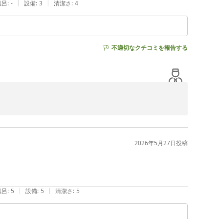
|
|
風呂
:
-
設備
:
3
清潔さ
:
4
嬉しく感じております。

とときをお届けできますよう努めてまいります。

不適切なクチコミを報告する
。

でございます。

2026年5月27日
投稿
から大変喜ばれています。

|
|
風呂
:
5
設備
:
5
清潔さ
:
5