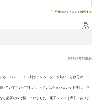
不適切なクチコミを報告する
2026年6月7日
投稿
変喜ばれています。

て、大変申し訳ございませんでした。

ますのでよろしくお願いいたします。

古さ、バス・トイレ別やエレベーターが無いことは分かって
き届いていてキレイでした。トイレはウォシュレット無し、浴
など必要な物は揃っていました。電子レンジは廊下にありま