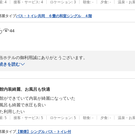
|
|
|
|
|
屋
:
4
接客・サービス
:
4
ロケーション
:
3
朝食
:
-
夕食
:
-
温泉・お
スタッフへの心温まるお言葉もありがとうございます。スタッフ一同大変
このようなお声はスタッフにとって大きな喜びとなります。

部屋タイプ
バス・トイレ共同 ６畳の和室シングル ４階
「また絶対に泊まりたい」とのお言葉を励みに、これからも心地よいひ
44
再びお迎えできます日を、スタッフ一同心よりお待ち申し上げております
当ホテルの御利用誠にありがとうございます。

続きを読む
まったりとお過ごしいただけたご様子に、私どもも安堵しております。

　　　　　　　　　　　　　フロント係２

また、「まったりできました」と感じていただけたことが、何よりの励み
館内装綺麗、お風呂も快適
館ができていて内装が綺麗になっていた

24時間営業のトライアルですが、目の前にありますので、多くのお客様
風呂も綺麗で水圧も良い

ビジネスホテルみやこ
た利用したい
|
|
|
|
|
屋
:
5
接客・サービス
:
5
ロケーション
:
5
朝食
:
-
夕食
:
-
温泉・お
2026-06-07
このたびはご感想をお寄せいただきありがとうございました。

部屋タイプ
【禁煙】シングル バス・トイレ付