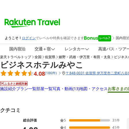
国内宿泊
交通＋宿
レンタカー
高速バス・ツア
楽天トラベルトップ
全国
佐賀県
嬉野・武雄・伊万里・有田・太良
ビジネス
ビジネスホテルみやこ
4.08
(
186
件
)
〒
848-0031 佐賀県 伊万里市二里町八谷搦
ふるさと納税対象
施設紹介
プラン一覧
部屋一覧
写真・動画
(13)
地図・アクセス
お客さまの
クチコミ
総合評価
5
31
件
4
41
件