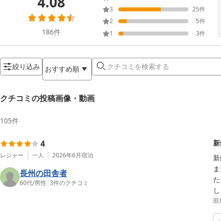
4.08
3
25
件
2
5
件
186
件
1
3
件
絞り込み
おすすめ順
クチコミの投稿画像・動画
105
件
4
新
レジャー
一人
2026年6月
宿泊
新
ま
長州の田舎者
た
60代
/
男性
|
3
件のクチコミ
し
部