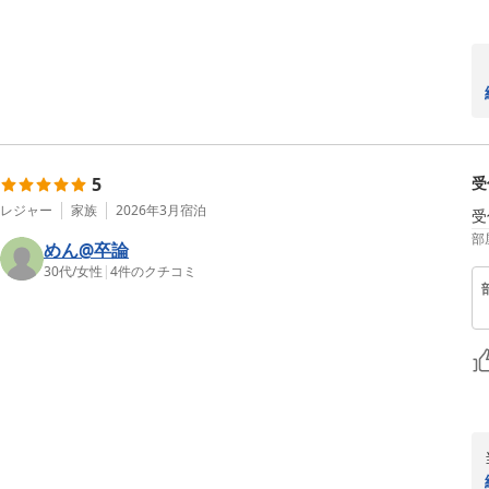
5
受
レジャー
家族
2026年3月
宿泊
受
部
めん@卒論
30代
/
女性
|
4
件のクチコミ