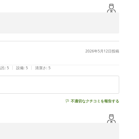
2026年5月12日
投稿
れしく思いました。

、

|
|
風呂
:
5
設備
:
5
清潔さ
:
5
不適切なクチコミを報告する