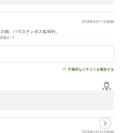
の予約のお客様は４階のお部屋を紹介することが多くなっ
2026年6月11日
投稿
客様との出会いを大切に

の前、ハウステンボス迄30分。
清潔さ
:
3
不適切なクチコミを報告する
おります。

ざいます。

2026年3月31日
投稿