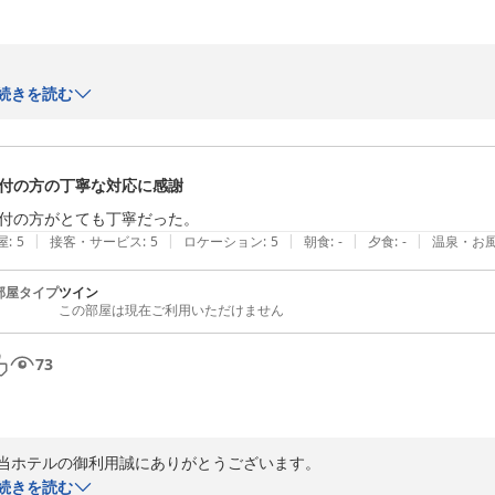
　　　　　　　　　　　　フロント係２

ビジネスホテルみやこ
続きを読む
当ホテルの御利用誠にありがとうございます。

2026-05-27
付の方の丁寧な対応に感謝
お客様が気分よく過ごせたということ、又立派な評価をして頂き、大変う
付の方がとても丁寧だった。
これからもより一層お客様が気分よく過ごせるように努めて参りますので
|
|
|
|
|
屋
:
5
接客・サービス
:
5
ロケーション
:
5
朝食
:
-
夕食
:
-
温泉・お
どうぞ伊万里にお越しの際は

部屋タイプ
ツイン
この部屋は現在ご利用いただけません
またの御利用お待ち申しあげております。

73
ビジネスホテルみやこ
当ホテルの御利用誠にありがとうございます。

2026-05-15
続きを読む