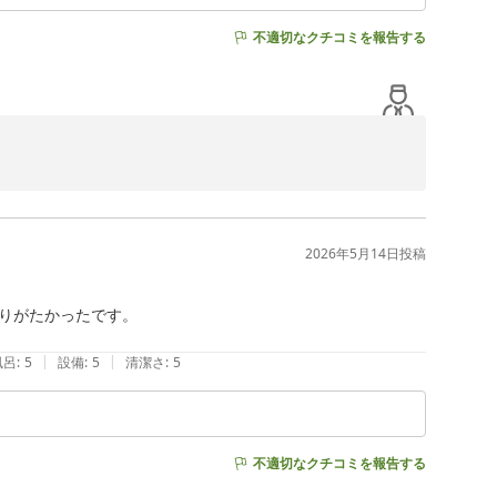
不適切なクチコミを報告する
2026年5月14日
投稿
く拝見いたしました。



りがたかったです。

り続けられるよう努めてまいります。

|
|
風呂
:
5
設備
:
5
清潔さ
:
5
不適切なクチコミを報告する