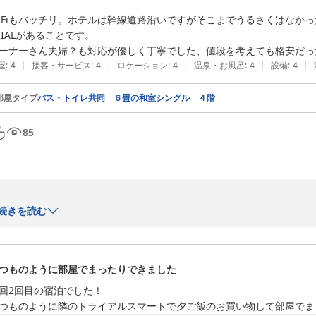
iFiもバッチリ。ホテルは幹線道路沿いですがそこまでうるさくはなか
RIALがあることです。

ーナーさん夫婦？も対応が優しく丁寧でした、値段を考えても格安だっ
　　　　　　　　　　　　フロント係２

|
|
|
|
|
屋
:
4
接客・サービス
:
4
ロケーション
:
4
温泉・お風呂
:
4
設備
:
4
部屋タイプ
バス・トイレ共同 ６畳の和室シングル ４階
ビジネスホテルみやこ
2026-06-22
85
続きを読む
当ホテルの御利用誠にありがとうございます。

つものように部屋でまったりできました
この度のご滞在が快適なものとなったご様子で大変嬉しく思います。

回2回目の宿泊でした！

館内やお部屋の清潔さ、備品に関しましてもご満足いただけたようで何よ