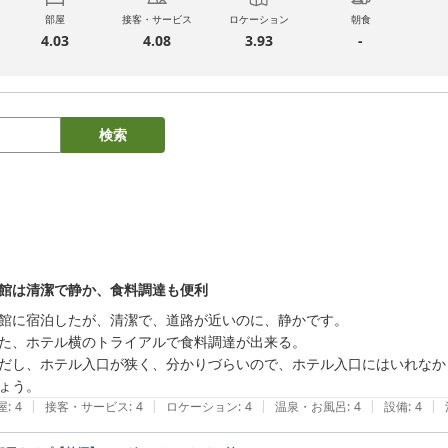
部屋
接客・サービス
ロケーション
朝食
4.03
4.08
3.93
-
検索
館は清潔で静か、食料調達も便利
館に宿泊したが、清潔で、道路が近いのに、静かです。

た、ホテル横のトライアルで食料調達が出来る。

だし、ホテル入口が狭く、分かりづらいので、ホテル入口にはいれなか
ょう。
|
|
|
|
|
屋
:
4
接客・サービス
:
4
ロケーション
:
4
温泉・お風呂
:
4
設備
:
4