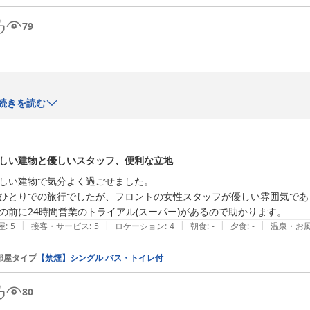
またお会いできます日を、心より楽しみにしております。

79
ビジネスホテルみやこ
当ホテルの御利用誠にありがとうございます。

続きを読む
2026-06-27
しい建物と優しいスタッフ、便利な立地
「また利用したい」と感じていただけましたこと、スタッフ一同大変嬉し
しい建物で気分よく過ごせました。

また、お風呂も快適に御利用していただけたご様子に安堵しております。
ひとりでの旅行でしたが、フロントの女性スタッフが優しい雰囲気であ
の前に24時間営業のトライアル(スーパー)があるので助かります。
このお言葉を励みにこれからも心地よくお過ごしいただけるホテルであ
|
|
|
|
|
屋
:
5
接客・サービス
:
5
ロケーション
:
4
朝食
:
-
夕食
:
-
温泉・お
部屋タイプ
【禁煙】シングル バス・トイレ付
どうぞ伊万里にお越しの際は

またの御利用お待ち申しあげております。

80