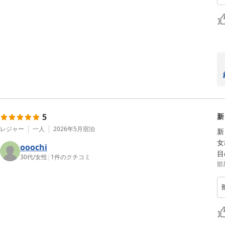
5
新
レジャー
一人
2026年5月
宿泊
新
女
ooochi
目
30代
/
女性
|
1
件のクチコミ
部