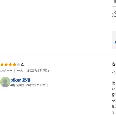
4
古
レジャー
一人
2026年6月
宿泊
バ
biker 肥後
喫
40代
/
男性
|
24
件のクチコミ
い
部
室
部
す