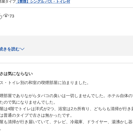
部屋タイプ
【禁煙】シングル バス・トイレ付
73
当ホテルの御利用誠にありがとうございます。

続きを読む
お客様には当館にて静かでゆっくりとした時間を

お過ごし頂けました事、大変嬉しく思います。

さは気にならない
また、トライアルで食料調達ができるということで、多くのお客様から大
ス・トイレ別の和室の喫煙部屋に泊まりました。

ホテル入口が狭く、分かりづらいということで、ご不便をおかけしまし
今後もお客様からいただくお声を参考に更なるおもてなしに努めて参り
煙部屋でありながらタバコの臭いは一切しませんでした。ホテル自体の
たので気になりませんでした。

また次回のお越しを従業員一同心から、

屋は4階でトイレは洋式が2つ、浴室は2カ所有り、どちらも清掃が行
お待ちしております。

は普通のタイプで古さは無かったです。

ご利用ならびにご投稿誠にありがとうござい

屋も清掃が行き届いていて、テレビ、冷蔵庫、ドライヤー、湯沸かし器
ました。

。
