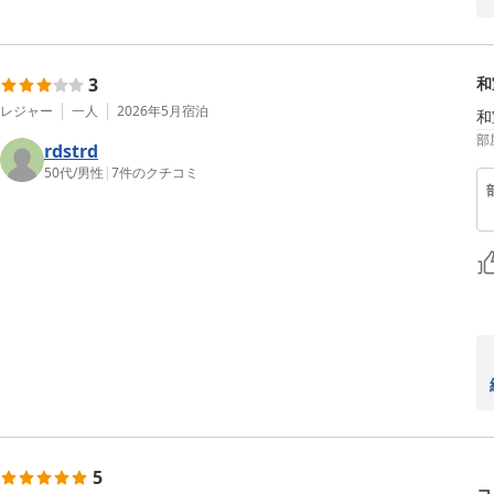
3
和
レジャー
一人
2026年5月
宿泊
和
部
rdstrd
50代
/
男性
|
7
件のクチコミ
5
コ