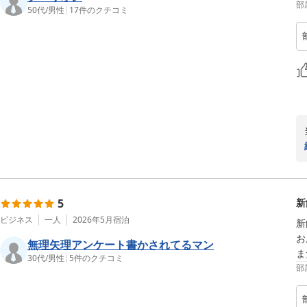
部
50代
/
男性
|
17
件のクチコミ
5
新
ビジネス
一人
2026年5月
宿泊
新
お
無理矢理アンケート書かされてるマン
ま
30代
/
男性
|
5
件のクチコミ
部