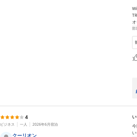
W
T
オ
部
4
い
ビジネス
一人
2026年6月
宿泊
今
クーリオン