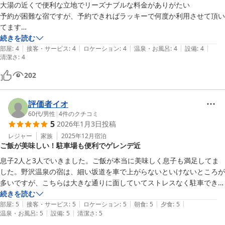
大湯の近くで便利な立地でリーズナブルな料金がありがたい

予約が困難な宿ですが、予約できればラッキーで何度か利用させて頂い
てます

また利用させて頂きます
続きを読む
|
|
|
|
|
部屋
:
4
接客・サービス
:
4
ロケーション
:
4
温泉・お風呂
:
4
設備
:
4
清潔さ
:
4
202
評価者イオ
60代
/
男性
|
4
件のクチコミ
5
2026年1月3日
投稿
レジャー
家族
2025年12月
宿泊
ご飯が美味しい！駐車場も便利でゲレンデ近
息子2人と3人でいきました。ご飯が本当に美味しく息子も満足してま
した。野沢温泉の宿は、細い坂道を車で上がらないといけないところが
多いですが、こちらは大きな通りに面していてストレスなく駐車できま
した。ゲレンデまでは、朝は乗り場まで下りで歩いて3分程度のシャト
続きを読む
|
|
|
|
|
ルバスで、帰りは遊ロードを利用しました。

部屋
:
5
接客・サービス
:
5
ロケーション
:
5
朝食
:
5
夕食
:
5
|
|
温泉・お風呂
:
5
設備
:
5
清潔さ
:
5
トイレが、1階以外はウォシュレットでなかったのが少し残念でした。
