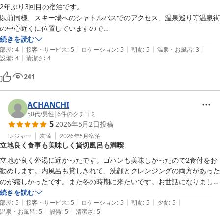
2年ぶり3回目の宿泊です。

以前同様、スキー場へのシャトルバスでのアクセス、温泉巡り等温泉街
の中心近くに位置していますので

何をするにも好立地です。

続きを読む
|
|
|
|
|
２階、３階がお部屋で１階に食堂があります。食堂も人気店なので食事
部屋
:
4
接客・サービス
:
5
ロケーション
:
5
朝食
:
5
温泉・お風呂
:
3
|
設備
:
4
清潔さ
:
4
つき宿泊でなければ予約必須です。

また、いつも通り、ご家族経営？と思われるスタッフの方も親切丁寧で
241
す。

バスタオル、タオル、外湯巡りセット（かご、シャンプー、リンス）、
歯ブラシも備品として備わっています。

ACHANCHI
髭剃りはないので男性は要持参です。

50代
/
男性
|
6
件のクチコミ
5
2026年5月2日
投稿
来シーズンも来たいのですが、予約争いが激戦なのでどうでしょうか
ね。
レジャー
友達
2026年5月
宿泊
立地良く食事も美味しく貸切風呂も満喫
立地が良く外湯に近かったです。ゴハンも美味しかったので2食付をお
勧めします。内風呂も貸しきれて、洗顔とクレンジングの両方があった
のが嬉しかったです。また冬の時期に来たいです。お世話になりまし
続きを読む
|
|
|
|
|
部屋
:
5
接客・サービス
:
5
ロケーション
:
5
朝食
:
5
夕食
:
5
|
|
温泉・お風呂
:
5
設備
:
5
清潔さ
:
5