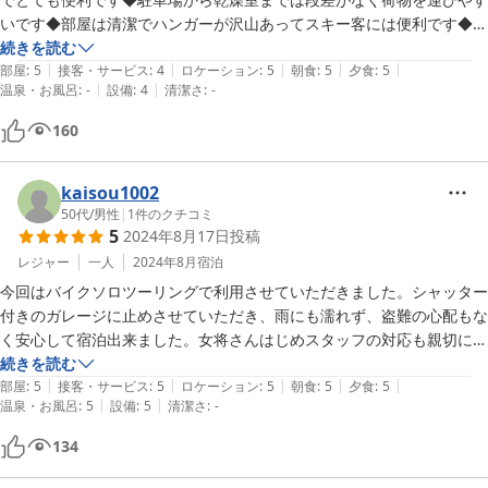
いです◆部屋は清潔でハンガーが沢山あってスキー客には便利です◆お
風呂は外湯に行きました。すぐ近くに何個かありますので巡ることも可
続きを読む
|
|
|
|
|
能◆ご飯は夕朝共に非常に美味しくて、ご飯を食べる為にも再訪してい
部屋
:
5
接客・サービス
:
4
ロケーション
:
5
朝食
:
5
夕食
:
5
|
|
温泉・お風呂
:
-
設備
:
4
清潔さ
:
-
ます◆またお世話になります。引き続きよろしくお願いします
160
kaisou1002
50代
/
男性
|
1
件のクチコミ
5
2024年8月17日
投稿
レジャー
一人
2024年8月
宿泊
今回はバイクソロツーリングで利用させていただきました。シャッター
付きのガレージに止めさせていただき、雨にも濡れず、盗難の心配もな
く安心して宿泊出来ました。女将さんはじめスタッフの対応も親切に対
応していただきました。お寿司屋さんだけあり、料理も大変美味しく、
続きを読む
|
|
|
|
|
何よりも品数が多さにビックリで、食べきるのがやっとでした。朝食も
部屋
:
5
接客・サービス
:
5
ロケーション
:
5
朝食
:
5
夕食
:
5
|
|
温泉・お風呂
:
5
設備
:
5
清潔さ
:
-
品数が豊富でついつい食べすぎてしまうほどでした。

立地も温泉街のど真ん中で、何れの外湯へ行くのにも便利でした。

134
また是非お世話になりたいです。