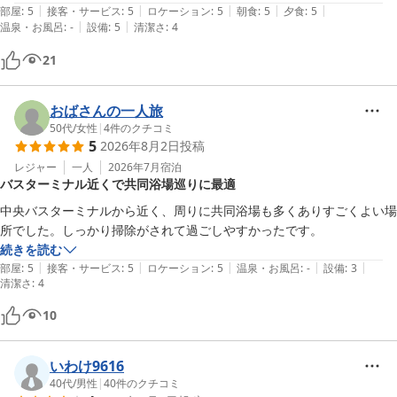
|
|
|
|
|
に朝の散歩がてら出かけましたが、爽やかな気温で、最高でした。

部屋
:
5
接客・サービス
:
5
ロケーション
:
5
朝食
:
5
夕食
:
5
|
|
温泉・お風呂
:
-
設備
:
5
清潔さ
:
4
中心にあるので、どこでも行けました。スパリーナのプールや、ゴンド
ラで高原へ、ジップラインなどが出来る所などへ、晴れ間に楽しめまし
21
た。雨が降れば温泉巡りへ。温泉街は、そこかしこに小川が流れてい
て、水の街で風情がありました。
おばさんの一人旅
50代
/
女性
|
4
件のクチコミ
5
2026年8月2日
投稿
レジャー
一人
2026年7月
宿泊
バスターミナル近くで共同浴場巡りに最適
中央バスターミナルから近く、周りに共同浴場も多くありすごくよい場
所でした。しっかり掃除がされて過ごしやすかったです。
続きを読む
|
|
|
|
|
部屋
:
5
接客・サービス
:
5
ロケーション
:
5
温泉・お風呂
:
-
設備
:
3
清潔さ
:
4
10
いわけ9616
40代
/
男性
|
40
件のクチコミ