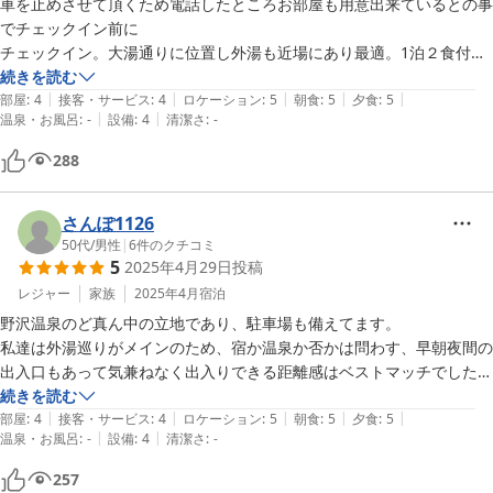
車を止めさせて頂くため電話したところお部屋も用意出来ているとの事
でチェックイン前に

チェックイン。大湯通りに位置し外湯も近場にあり最適。1泊２食付プ
ランにして夕食はお刺身、巻き寿司、

続きを読む
|
|
|
|
|
グラタン、天ぷら、蒸し焼き、魚のホイル焼き、油林鶏唐揚げ、そば、
部屋
:
4
接客・サービス
:
4
ロケーション
:
5
朝食
:
5
夕食
:
5
|
|
温泉・お風呂
:
-
設備
:
4
清潔さ
:
-
野沢菜付け、デザート、

おひつにご飯茶碗３杯はあるご飯。大満足。

288
朝食は、数多くの小鉢に味噌汁、おひつにご飯茶碗３杯はあるご飯。ど
れもとても美味しく

さんぽ1126
大満足。

50代
/
男性
|
6
件のクチコミ
5
2025年4月29日
投稿
チェックアウト時に次回の予約もさせて頂きありがとうございました。

レジャー
家族
2025年4月
宿泊
野沢温泉のど真ん中の立地であり、駐車場も備えてます。

私達は外湯巡りがメインのため、宿か温泉か否かは問わす、早朝夜間の
出入口もあって気兼ねなく出入りできる距離感はベストマッチでした。

食事については、一階で飲食店を経営している宿であり、品数も味も合
続きを読む
|
|
|
|
|
格点。

部屋
:
4
接客・サービス
:
4
ロケーション
:
5
朝食
:
5
夕食
:
5
|
|
温泉・お風呂
:
-
設備
:
4
清潔さ
:
-
ＧＷで立地もよく、距離感、食事量も良く、且つとても値段が安い！

今回て５回目の野沢温泉でしたが、今までの中で文句無し１番でまたお
257
世話になりたいと思います。