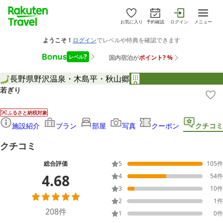
お気に入り
予約確認
ログイン
メニュー
長野県
野沢温泉・木島平・秋山郷
若ぎり
ふるさと納税対象
施設紹介
プラン
部屋
写真
クーポン
クチコミ
クチコミ
総合評価
5
105
件
4.68
4
54
件
3
10
件
2
1
件
208
件
1
0
件