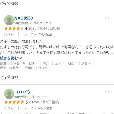
300
NAO8550
50代
/
男性
|
25
件のクチコミ
4
2025年6月16日
投稿
レジャー
一人
2025年4月
宿泊
スキーの際、宿泊しました。

おすすめはお寿司です。野沢の山の中で寿司なんて、と思ってたのです
が、これが美味しい！今まで何度も野沢に行ってましたが、これが初の
若ぎりさんでした。これからは食事だけでもここですね。
続きを読む
|
|
|
|
|
部屋
:
4
接客・サービス
:
3
ロケーション
:
5
朝食
:
5
夕食
:
-
|
|
温泉・お風呂
:
-
設備
:
3
清潔さ
:
-
277
コロバウ
50代
/
男性
|
3
件のクチコミ
5
2025年5月5日
投稿
レジャー
一人
2025年5月
宿泊