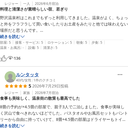
レジャー
一人
2026年6月
宿泊
料理と清潔さが素晴らしい宿、若ぎり
野沢温泉村はこれまでもずっと利用してきました。温泉がよく、ちょっ
と外をフラフラして買い食いしたりお土産をみたりと他では味わえない
場所だと思うんです。

その中でも、今回宿泊させてもらった若ぎり様は中心地に近く更に料理
続きを読む
|
|
|
|
|
店がやる民宿とのことで予約してみました。料金が安めなので期待して
部屋
:
5
接客・サービス
:
5
ロケーション
:
5
朝食
:
5
夕食
:
5
|
|
温泉・お風呂
:
-
設備
:
5
清潔さ
:
5
いなかったのが正直な部分なのですが、料理が素晴らしいのは勿論です
が部屋も清潔であり、多少の古さは感じるものの落ち着く良い宿だと思
136
いました。

夏場はシャワーのみとのことですが、基本的には外湯が近くなので利用
ルンタッタ
する必要は感じません。逆に入湯税がかからないので自分としては有り
40代
/
女性
|
1
件のクチコミ
5
2026年7月29日
投稿
難いくらいです。

レジャー
家族
2026年7月
宿泊
食事も美味しく、温泉街の散策も最高でした
本当に些細な落ち度をいうならば、ドライヤーがある場所にコンセント
がないので、延長コードでもいいので、電源があるといいなと感じまし
8畳の予約が+4.5畳の部屋で、親子3人で二泊しました。食事が美味し
た。
く沢山で食べきれないほどでした。バスタオルやお風呂セットもパント
リーから自由に持っていけて、8畳+4.5畳の部屋はドライヤーもトイレ
も洗面所もありました。夏場はシャワーのみですが、近所の無料の外湯
続きを読む