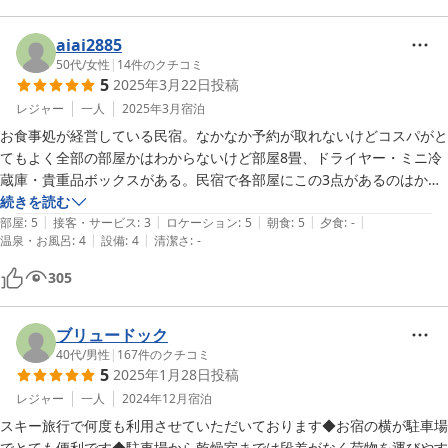
aiai2885
50代
/
女性
|
14
件のクチコミ
5
2025年3月22日
投稿
レジャー
一人
2025年3月
宿泊
お食事処が経営している民宿。なかなか予約が取れないけどコスパがと
てもよく全部の部屋かはわからないけど部屋8畳、ドライヤー・ミニ冷
蔵庫・貴重品ボックスがある。民宿で各部屋にこの3点があるのはかな
りレアな気がする。ドライヤーはフロントで貸し出しっていう民宿もあ
続きを読む
|
|
|
|
|
るので。タオルは共同スペースに取りに行く形で合理的。お風呂は2つ
部屋
:
5
接客・サービス
:
3
ロケーション
:
5
朝食
:
5
夕食
:
-
|
|
温泉・お風呂
:
4
設備
:
4
清潔さ
:
-
内湯があり貸し切り。どちらも入れても1人か、1人プラス子供1人、と
いうサイズ。石の浴槽でお湯は温泉じゃないけど石の効果なのかまろや
305
かな気がする。シャンプー・リンス・ボディシャンプーと3点。リンス
インシャンプーの民宿が多いのでここもポイント高い。女性には刺さる
と思う。それにお食事処のほうで忙しいということもあるのかいい感じ
ブリュードック
にほっておいてもらえるので1人だと気楽でビジネス利用もよさそう。
40代
/
男性
|
167
件のクチコミ
5
2025年1月28日
投稿
公共の交通機関で来て利用しているので駐車場利用のことはわからない
けど台数はあるほうじゃないかな？とても良いお宿です。
レジャー
一人
2024年12月
宿泊
スキー旅行で何度も利用させていただいております◆お宿の横が駐車場
でとても便利です◆駐車場から乾燥室までは段差がなく荷物を運びやす