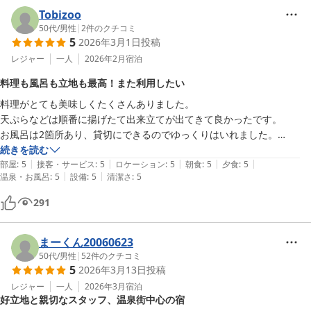
Tobizoo
50代
/
男性
|
2
件のクチコミ
5
2026年3月1日
投稿
レジャー
一人
2026年2月
宿泊
料理も風呂も立地も最高！また利用したい
料理がとても美味しくたくさんありました。

天ぷらなどは順番に揚げたて出来立てが出てきて良かったです。

お風呂は2箇所あり、貸切にできるのでゆっくりはいれました。

スキー場に行くのに循環バス停が近くにあることや動く歩道(遊ロード)
続きを読む
|
|
|
|
|
を使用すれば徒歩でも近くて立地も最高でした。

部屋
:
5
接客・サービス
:
5
ロケーション
:
5
朝食
:
5
夕食
:
5
|
|
温泉・お風呂
:
5
設備
:
5
清潔さ
:
5
またぜひ利用させていただきたいです。
291
まーくん20060623
50代
/
男性
|
52
件のクチコミ
5
2026年3月13日
投稿
レジャー
一人
2026年3月
宿泊
好立地と親切なスタッフ、温泉街中心の宿