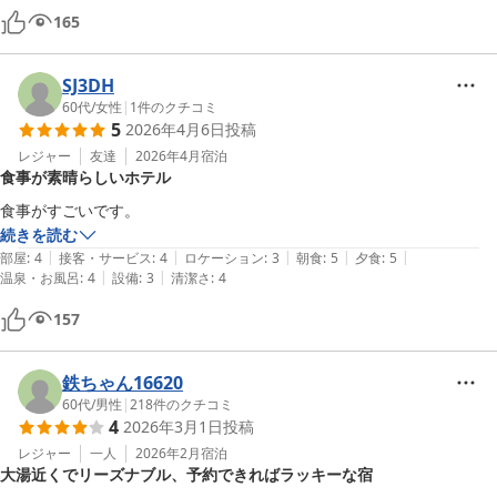
165
SJ3DH
60代
/
女性
|
1
件のクチコミ
5
2026年4月6日
投稿
レジャー
友達
2026年4月
宿泊
食事が素晴らしいホテル
食事がすごいです。
続きを読む
|
|
|
|
|
部屋
:
4
接客・サービス
:
4
ロケーション
:
3
朝食
:
5
夕食
:
5
|
|
温泉・お風呂
:
4
設備
:
3
清潔さ
:
4
157
鉄ちゃん16620
60代
/
男性
|
218
件のクチコミ
4
2026年3月1日
投稿
レジャー
一人
2026年2月
宿泊
大湯近くでリーズナブル、予約できればラッキーな宿