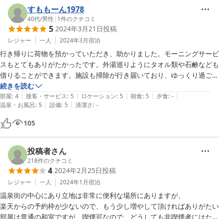
すももーん1978
40代
/
男性
|
1
件のクチコミ
5
2024年3月21日
投稿
レジャー
一人
2024年3月
宿泊
行き帰りに荷物を預かっていただき、助かりました。モーニングサービ
スもとてもありがたかったです。外湯巡りようにタオル類や石鹸なども
借りることができます。施設も掃除が行き届いており、ゆっくり過ごす
ことができました。またお世話になりたいです！
続きを読む
|
|
|
|
|
部屋
:
4
接客・サービス
:
5
ロケーション
:
5
朝食
:
5
夕食
:
-
|
|
温泉・お風呂
:
5
設備
:
5
清潔さ
:
-
105
投稿者さん
218
件のクチコミ
4
2024年2月25日
投稿
レジャー
一人
2024年1月
宿泊
温泉街の中心にあり立地は非常に便利な場所にありますが、

楽天からの予約枠が少ないので、もう少し増やして頂ければありがたい

部屋は普通の和室ですが、喫煙可なので、どうしても非喫煙者にはたば