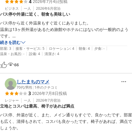
4
2026年7月4日
投稿
ビジネス
一人
2026年6月
宿泊
バス停や外湯に近く、朝食も美味しい
バス停から近く外温泉もすぐ近くにありました。

温泉は13ヶ所外湯があるため旅館やホテルにはないのが一般的のよう
です。

朝食も美味しかったです。
続きを読む
|
|
|
|
|
部屋
:
3
接客・サービス
:
5
ロケーション
:
4
朝食
:
4
夕食
:
-
|
|
温泉・お風呂
:
-
設備
:
4
清潔さ
:
4
66
したまちのマメ
70代
/
男性
|
1
件のクチコミ
3
2026年7月8日
投稿
レジャー
一人
2026年7月
宿泊
立地とコスパは最高、椅子があれば満点
バス停、外湯が近く、また、メイン通りもすぐで、良かったです。部屋
も広く、清掃もされて、コスパも良かったです。椅子があれば、満点で
しょうか。