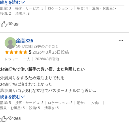
続きを読む
|
|
|
|
|
部屋
:
3
接客・サービス
:
3
ロケーション
:
5
朝食
:
4
温泉・お風呂
:
-
|
設備
:
2
清潔さ
:
3
39
楽音326
50代
/
女性
|
29
件のクチコミ
5
2026年3月25日
投稿
レジャー
一人
2026年3月
宿泊
お値打ちで使い勝手の良い宿、また利用したい
外湯周りをするため素泊まりで利用

お値打ちに泊まれてよかった　

温泉周りには便利な立地でバスターミナルにも近い

内湯は利用してませんがシャワーは24時間利用できるそう　

続きを読む
|
|
|
|
|
お茶や水のサービスもありレンジやWi-Fiあり　ハンガーたくさんも何
部屋
:
5
接客・サービス
:
5
ロケーション
:
5
朝食
:
-
夕食
:
-
|
|
温泉・お風呂
:
5
設備
:
5
清潔さ
:
5
気に嬉しい　程よく放っておいていただけて使い勝手がよかったです

食堂は定休日だったのは残念でしたがまた機会があれば是非利用したい
265
お宿でした
