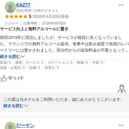
お化粧水のようなとろみのある泉質は、多くのお客様よりご好評を
KAZ77
いただいており、当ホテルの自慢のひとつでございます。

50代
/
男性
|
13
件のクチコミ
5
2026年4月20日
投稿
また、施設の経年につきましてもご理解いただきながら、清掃面に
レジャー
仕事仲間
2026年4月
宿泊
サービス向上と無料アルコールに驚き
ついてお褒めのお言葉をいただき、重ねて感謝申し上げます。

今後も快適にお過ごしいただけるよう、スタッフ一同サービスの向
前回2019年に宿泊しましたが、サービスが格段に良くなっていまし
上に努めてまいります。

た。ラウンジでの無料アルコール提供、食事中は飲み放題で地酒のレパ
ートリーには驚かされました。宿泊代からの追加料金が不要となってお
またのご来館を心よりお待ちしております。
りかなりお得です。駄菓子の取り放題サービスも子供連れだけでなく大
続きを読む
|
|
|
|
|
人も楽しめます。お風呂はやや熱めでしたが、私は熱いお湯が好きなの
部屋
:
5
接客・サービス
:
5
ロケーション
:
5
朝食
:
5
夕食
:
5
堂ヶ島唯一の自家源泉掛流宿 堂ヶ島温泉ホテル
|
|
温泉・お風呂
:
5
設備
:
5
清潔さ
:
5
で良かったです。露点風呂の海側の目隠しが無ければもっと景色が楽し
2026-05-06
めると思いました。建物は古いですが清掃は行き届いており快適でし
1.1
千
た。食事のメニューの多さもさることながら海鮮のみでなく、いろんな
種類のメニューがあり、沢山の人が楽しめるようになっていました。部
屋飲み用に氷を頼みました。最近の宿は氷が有料なところが多いのです
この度は当ホテルをご利用いただき、誠にありがとうございます。

が、無料で沢山いただきゆっくり部屋飲みができました。次回もリピー
また、2019年に続き再び当ホテルにお越しくださいましたこと、重
続きを読む
トさせていただきます。
ねて御礼申し上げます。

前回のご滞在と比較し、サービス面での向上を感じていただけたと
だーヤン