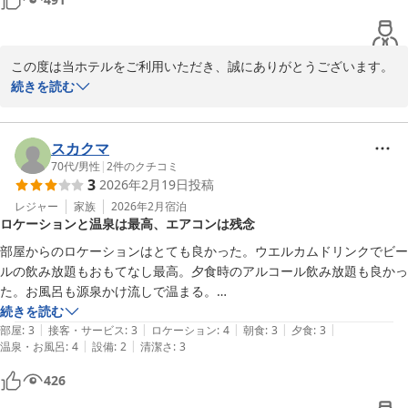
ける環境づくりに努めてまいります。

念なほど汚れていて暖かい日だったので窓全開で景色を楽しみました。
夕陽も最高にキレイでした。部屋に浴室もありますが扉開けて入る時段
また、お食事プランに関する貴重なご意見もありがとうございま
差が結構あってちょっと危ないなと思いました。あと部屋から出ると温
す。

この度は当ホテルをご利用いただき、誠にありがとうございます。

度差で寒ってなりました。

今後のプラン造成の参考とさせていただき、より多くのお客様にご
続きを読む
食事はハーフバイキングプランにしました。席は指定されていました。
満足いただける内容を検討してまいります。

また、新婚旅行でご利用いただいて以来、30数年ぶりに再び当ホテ
お刺身美味しかったです。日本酒も数多く楽しめました。朝ごはんは席
ルをお選びいただきましたこと、心より御礼申し上げます。

はフリーでした。窓際の方が景色がキレイに見えるのでオススメです。

次回お越しいただいた際には、さらに快適にお過ごしいただけるよ
当時の思い出とともにご滞在いただけたこと、大変光栄に存じま
スカクマ
ホテルからトンボロへ直接行けます。時間的に道はできてなかったので
う整えてまいります。

す。

70代
/
男性
|
2
件のクチコミ
渡ることはできませんでしたが散歩も気持ちよく行けました。

3
2026年2月19日
投稿
またのご来館を心よりお待ちしております。
温泉はちょうどいい温度でしっとりした感じの泉質でした。ただ露天風
お部屋からの三四郎島の景色や夕陽、またお食事や日本酒につきま
レジャー
家族
2026年2月
宿泊
呂は大浴場から一旦着替えて外を歩いて行かなければならないし脱衣所
堂ヶ島唯一の自家源泉掛流宿 堂ヶ島温泉ホテル
ロケーションと温泉は最高、エアコンは残念
してご満足いただけたご様子、大変嬉しく拝読いたしました。

は狭く露天風呂だけ行こうと思うとアメニティもドライヤーも洗い場も
2026-04-28
さらに、トンボロへの散策もお楽しみいただけたとのこと、何より
ありません。海の景色も立たないと見えません。露天はちょっと残念か
部屋からのロケーションはとても良かった。ウエルカムドリンクでビー
でございます。

なぁと思いました。

ルの飲み放題もおもてなし最高。夕食時のアルコール飲み放題も良かっ
でもスタッフの方も親切でノスタルジックなホテルを楽しみたいならオ
た。お風呂も源泉かけ流しで温まる。

一方で、ご到着前のお電話対応につきましては、繋がりにくい状況
ススメです。
部屋のエアコンのフィルターが脱落しそうな状態を整備されていないの
続きを読む
となりご不安をおかけしましたこと、誠に申し訳ございませんでし
|
|
|
|
|
が残念。
部屋
:
3
接客・サービス
:
3
ロケーション
:
4
朝食
:
3
夕食
:
3
た。

|
|
温泉・お風呂
:
4
設備
:
2
清潔さ
:
3
また、窓の清掃不備や客室内の段差、温度差によりご不便をおかけ
426
してしまった点についても、重ねてお詫び申し上げます。
