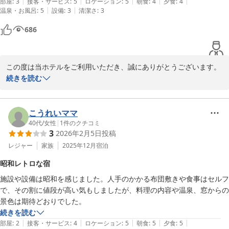
|
|
|
|
|
部屋
:
3
接客・サービス
:
5
ロケーション
:
5
朝食
:
4
夕食
:
4
栄です。

|
|
温泉・お風呂
:
5
設備
:
3
清潔さ
:
3
686
これからも心身ともに癒されるご滞在をご提供できるよう努めてま
いります。

またのご来館を心よりお待ちしております。
この度は当ホテルをご利用いただき、誠にありがとうございます。

堂ヶ島唯一の自家源泉掛流宿 堂ヶ島温泉ホテル
続きを読む
2026-04-08
源泉掛け流しでお楽しみいただける温泉の泉質につきまして、ご満
足いただけたご様子を伺い、大変嬉しく思っております。

当ホテル自慢の化粧の湯をお気に召していただけたことは、私ども
こうれいママ
にとりましても喜ばしい限りです。

40代
/
女性
|
1
件のクチコミ
3
2026年2月5日
投稿
今後も心地よい湯浴みのひとときをご提供できるよう、スタッフ一
レジャー
家族
2025年12月
宿泊
同努めてまいります。

昭和レトロな宿
施設や設備は昭和を感じました。人手のかかる布団敷きや食事はセルフ
またのご来館を心よりお待ちしております。
で、その割に値段が高い気もしましたが、料理の内容や温泉、窓からの
堂ヶ島唯一の自家源泉掛流宿 堂ヶ島温泉ホテル
景色は期待どおりでした。
2026-03-18
続きを読む
|
|
|
|
|
部屋
:
2
接客・サービス
:
4
ロケーション
:
5
朝食
:
5
夕食
:
5