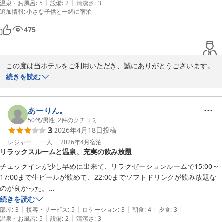
|
|
温泉・お風呂
:
5
設備
:
2
清潔さ
:
3
追加情報
:
小さな子供と一緒に宿泊
475
この度は当ホテルをご利用いただき、誠にありがとうございます。

続きを読む
施設や設備につきまして、昭和を感じられたものの清潔感にはご満
足いただけたご様子で、安堵いたしました。

布団敷きやお食事をセルフ形式でお願いしている点につきまして
あーりん。
は、ご負担に感じられた部分もあったかと存じます。

50代
/
男性
|
2
件のクチコミ
3
2026年4月18日
投稿
ご期待に十分お応えできない点がございましたこと、誠に申し訳ご
ざいません。

レジャー
一人
2026年4月
宿泊
リラックスルームと温泉、充実の飲み放題
そのような中でも、お料理の内容や温泉、そしてお部屋の窓からの
チェックインが少し早めに出来て、リラクゼーションルームで15:00～
景色につきましてはご期待どおりとのお言葉を頂戴し、恐縮ながら
17:00まで生ビールが飲めて、22:00までソフトドリンクが飲み放題な
も大変光栄です。

のが良かった。

素敵なお写真もお寄せいただき、重ねて感謝申し上げます。

続きを読む
お客様からいただいたご意見は真摯に受け止め、よりご満足いただ
|
|
|
|
|
夕食のアルコール飲み放題の種類が充実してた。

部屋
:
3
接客・サービス
:
5
ロケーション
:
3
朝食
:
4
夕食
:
3
けるご滞在をお届けできるよう工夫と改善に努めてまいります。

|
|
温泉・お風呂
:
5
設備
:
2
清潔さ
:
3
料理はバイキングで充分なので、ハーフのセット無しで、安いプランが