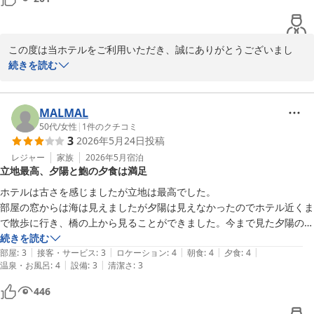
リゾート地に建つ温泉ホテルの宿泊客の大半は、日常を離れて癒しや食
事の楽しさなどを求めていると思うので、その思いに沿った対応をお願
この度は当ホテルをご利用いただき、誠にありがとうございまし
た。

続きを読む
再び当ホテルをお選びいただいたにもかかわらず、ご夕食時のご案
内やスタッフの対応につきまして、ご期待に沿うおもてなしをご提
MALMAL
供できなかったこと、心よりお詫び申し上げます。

50代
/
女性
|
1
件のクチコミ
3
2026年5月24日
投稿
お席へのご案内後にお待たせしてしまいましたこと、また、お食事
中のお声がけや食器の下膳、終了時刻のご案内につきましても、お
レジャー
家族
2026年5月
宿泊
立地最高、夕陽と鮑の夕食は満足
客様にゆったりとお食事をお楽しみいただく配慮が欠けておりまし
た。

ホテルは古さを感じましたが立地は最高でした。

せっかく日常を離れてお越しいただいたにもかかわらず、落ち着い
部屋の窓からは海は見えましたが夕陽は見えなかったのでホテル近くま
たひとときをお過ごしいただけなかったことを大変心苦しく感じて
で散歩に行き、橋の上から見ることができました。今まで見た夕陽の中
おります。

で1番綺麗だったと思います。

続きを読む
|
|
|
|
|
夕食はハーフバイキングでした。揚げたての天ぷらと鮑がとても美味し
部屋
:
3
接客・サービス
:
3
ロケーション
:
4
朝食
:
4
夕食
:
4
いただきましたご意見は真摯に受け止め、スタッフへのご案内方法
|
|
温泉・お風呂
:
4
設備
:
3
清潔さ
:
3
かったです。ビールの飲み放題もありがたかったです。

の再徹底と、お客様お一人おひとりに寄り添ったおもてなしを改め
お風呂は源泉掛け流しでよかったのですが、施設の古さが大変気になり
446
て見直してまいります。

ました。露天風呂もその場にはなく着替えていかなくてはいけなかった
以前ご宿泊いただいた際に感じていただけた心地よい雰囲気を取り