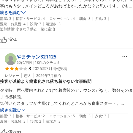
堂ヶ島唯一の自家源泉掛流宿 堂ヶ島温泉ホテル
事はもう少しメインどころがあればよかったかな？と思います。でも、
2026-05-26
飲み放題は嬉しかったです！
続きを読む
|
|
|
|
|
部屋
:
3
接客・サービス
:
4
ロケーション
:
4
朝食
:
3
夕食
:
3
|
|
温泉・お風呂
:
4
設備
:
3
清潔さ
:
3
追加情報
:
小さな子供と一緒に宿泊
4
やまチャン321125
60代
/
男性
|
18
件のクチコミ
3
2026年7月4日
投稿
レジャー
恋人
2026年7月
宿泊
接客が以前より簡素化され落ち着かない食事時間
夕食時、席へ案内されただけで着席後のアナウンスがなく、数分そのま
ま待機状態。

気付いたスタッフが声掛けしてくれたところから食事スタート。

一方、食事中は空いた食器の回収が度々あり、また、終了時刻のお知ら
続きを読む
|
|
|
|
|
せなどが少々煩わしく、ビジネスホテル並みの接客と感じた。

部屋
:
3
接客・サービス
:
2
ロケーション
:
5
朝食
:
3
夕食
:
3
|
|
温泉・お風呂
:
3
設備
:
2
清潔さ
:
3
今回は二度目の宿泊で過去の経験との比較となるが、細やかな案内と落
ち着いた雰囲気が失われてしまったことが少々残念であった。

201