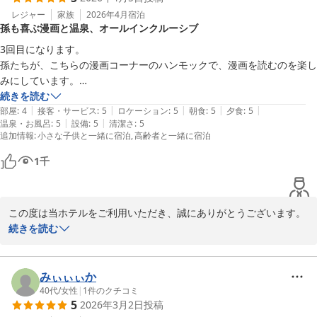
す。

建物の経年につきましてはご理解を賜り恐縮ではございますが、そ
レジャー
家族
2026年4月
宿泊
孫も喜ぶ漫画と温泉、オールインクルーシブ
の分サービス面でご満足いただけるよう努めている点を感じ取って
「次回もリピート」とのお言葉を励みに、さらにご満足いただける
いただけたこと、スタッフ一同大変励みとなっております。

3回目になります。

ご滞在を目指してまいります。

お食事や飲み放題につきましても、お楽しみいただけたご様子に安
孫たちが、こちらの漫画コーナーのハンモックで、漫画を読むのを楽し
またのご来館を心よりお待ちしております。
心いたしました。

みにしています。

ご飯の種類も何種類もあり、炊き込みご飯がとても気に入っていまし
続きを読む
堂ヶ島唯一の自家源泉掛流宿 堂ヶ島温泉ホテル
次回お越しいただいた際にも、変わらず温泉とご滞在をゆったりと
|
|
|
|
|
た。

部屋
:
4
接客・サービス
:
5
ロケーション
:
5
朝食
:
5
夕食
:
5
2026-05-06
お楽しみいただけるよう、おもてなしの向上に努めてまいります。

|
|
温泉・お風呂
:
5
設備
:
5
清潔さ
:
5
駄菓子のサービスもあり、孫たちも喜んでいます。

追加情報
:
小さな子供と一緒に宿泊
高齢者と一緒に宿泊
またのご来館を心よりお待ちしております。
建物は古いですが、お掃除も行くたびに綺麗にされていると思います。

温泉は、お肌ツルツルで、入るのがとても楽しみです。

堂ヶ島唯一の自家源泉掛流宿 堂ヶ島温泉ホテル
1
千
オールインクルーシブなのもうれしいです。

2026-04-28
孫たちと車で行くには、時間がかかり過ぎるので残念ですが、また機会
があればお邪魔したいと思います。
この度は当ホテルをご利用いただき、誠にありがとうございます。

また、3回目のご来館とのこと、いつもご愛顧いただき心より感謝
続きを読む
申し上げます。

お孫様が漫画コーナーのハンモックでの時間を楽しみにしてくださ
みぃぃぃか
っているとのこと、スタッフ一同微笑ましく拝読いたしました。

40代
/
女性
|
1
件のクチコミ
5
2026年3月2日
投稿
お食事につきましても、炊き込みご飯をお気に召していただけたご