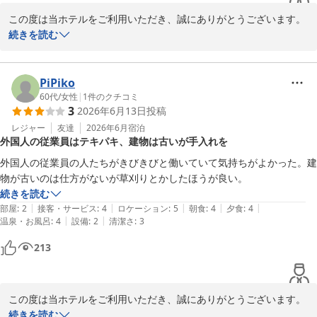
この度は当ホテルをご利用いただき、誠にありがとうございます。

貴重なご意見をお寄せいただき、誠にありがとうございました。

続きを読む
またのご来館を心よりお待ちしております。
トンボロに近い立地や景観、またオールインクルーシブサービスに
堂ヶ島唯一の自家源泉掛流宿 堂ヶ島温泉ホテル
ついてもお楽しみいただけたとのこと、大変嬉しく拝読いたしまし
2026-05-29
た。

PiPiko
館内でのひとときをゆったりとご満喫いただけたご様子に、スタッ
60代
/
女性
|
1
件のクチコミ
3
2026年6月13日
投稿
フ一同安堵しております。

レジャー
友達
2026年6月
宿泊
外国人の従業員はテキパキ、建物は古いが手入れを
一方で、建物の外観やお部屋の設備面、ならびにお食事時間につき
ましては、ご不便やご不安をおかけし申し訳ございませんでした。

外国人の従業員の人たちがきびきびと働いていて気持ちがよかった。建
特にお食事時間につきましては、今後の運営の見直し課題として真
物が古いのは仕方がないが草刈りとかしたほうが良い。
摯に受け止めてまいります。

続きを読む
|
|
|
|
|
部屋
:
2
接客・サービス
:
4
ロケーション
:
5
朝食
:
4
夕食
:
4
また、客室内の備品や導線、露天風呂の設備に関するご意見も、今
|
|
温泉・お風呂
:
4
設備
:
2
清潔さ
:
3
後の改善の参考とさせていただき、より快適にお過ごしいただける
213
環境づくりに努めてまいります。

貴重なご意見をお寄せいただき、誠にありがとうございました。

またのご来館を心よりお待ちしております。
この度は当ホテルをご利用いただき、誠にありがとうございます。

続きを読む