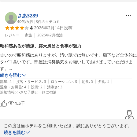
以前より当館にご関心をお寄せいただき、このたびご宿泊いただけ
ましたこと、大変光栄に存じます。

河津桜のご観光にあわせてお越しいただき、ちょうど夕日が沈むお
さあ3289
時間に間に合われたとのこと、最高の景色をご覧いただけたご様子
40代
/
女性
|
3
件のクチコミ
4
2026年2月14日
投稿
に私どもも嬉しい気持ちで拝読いたしました。

レジャー
家族
2026年2月
宿泊
また、素敵な夕陽のお写真までご投稿いただき、美しいひとときを
昭和感あるが清潔、露天風呂と食事が魅力
共有していただけましたこと、重ねて御礼申し上げます。

古いので昭和感はありますが、汚い訳では無いです。廊下など全体的に
温泉につきましても、泉質をお気に召していただくとともに、身体
タバコ臭いです。部屋は消臭換気をお願いしておけばしていただけま
の芯から温まったとのお言葉を頂戴し何よりでございます。

す。

露天風呂付きの部屋はお風呂好きにはたまりません。

続きを読む
次回はぜひ夏の海水浴の時期に、異なる堂ヶ島の魅力をお楽しみい
|
|
|
|
|
お風呂、朝ごはん、夕飯を楽しみたい人には良い宿だと思います。
部屋
:
4
接客・サービス
:
3
ロケーション
:
3
朝食
:
5
夕食
:
5
ただけましたら幸いです。

|
|
温泉・お風呂
:
4
設備
:
2
清潔さ
:
3
追加情報
:
小さな子供と一緒に宿泊
またのご来館を心よりお待ちしております。
1.5
千
堂ヶ島唯一の自家源泉掛流宿 堂ヶ島温泉ホテル
2026-04-08
この度は当ホテルをご利用いただき、誠にありがとうございます。

続きを読む