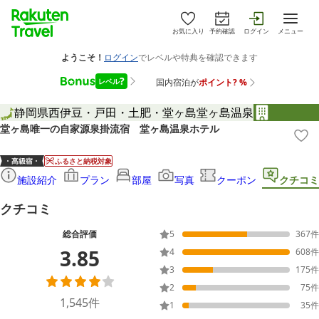
お気に入り
予約確認
ログイン
メニュー
静岡県
西伊豆・戸田・土肥・堂ヶ島
堂ヶ島温泉
堂ヶ島唯一の自家源泉掛流宿 堂ヶ島温泉ホテル
ふるさと納税対象
施設紹介
プラン
部屋
写真
クーポン
クチコミ
クチコミ
総合評価
5
367
件
3.85
4
608
件
3
175
件
2
75
件
1,545
件
1
35
件