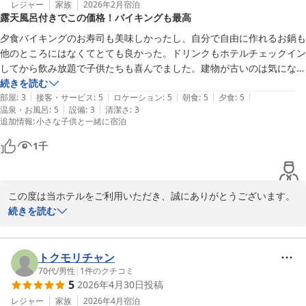
様子や、駄菓子のサービスも含めご家族皆さまでお楽しみいただけ
レジャー
家族
2026年2月
宿泊
露天風呂付きでこの価格！バイキングも最高
たこと、大変嬉しく思っております。

夕食バイキングのお寿司も美味しかったし、自分で自由に作れるお鍋も
また、館内の清掃や温泉につきましてもお褒めのお言葉を頂戴し、
他のところにはなくてとても良かった。ドリンクもホテルチェックイン
重ねて御礼申し上げます。

してから飲み放題で子供たちも喜んでました。建物が古いのは気になっ
温泉とあわせてオールインクルーシブでのご滞在を満喫していただ
たけど、部屋露天でこの安さ、このバイキングのクオリティなら仕方な
続きを読む
けているご様子が伝わり、励みとなっております。

|
|
|
|
|
いかなと思う。ホテルマンの方もとても親切でした。
部屋
:
3
接客・サービス
:
5
ロケーション
:
5
朝食
:
5
夕食
:
5
|
|
温泉・お風呂
:
5
設備
:
3
清潔さ
:
3
追加情報
:
小さな子供と一緒に宿泊
ご来館までお時間がかかるとのことではございますが、また機会が
ございましたらぜひ皆さまでお越しくださいませ。

1
千
再びお会いできます日を心よりお待ちしております。
堂ヶ島唯一の自家源泉掛流宿 堂ヶ島温泉ホテル
2026-04-08
この度は当ホテルをご利用いただき、誠にありがとうございます。

続きを読む
夕食バイキングのお寿司や、ご自身でお作りいただけるお鍋など、
お料理をお楽しみいただけたとのお言葉、大変嬉しく拝読いたしま
した。

トクモリチャン
また、チェックイン後からご利用いただけるドリンクサービスにつ
70代
/
男性
|
1
件のクチコミ
5
2026年4月30日
投稿
きましても、お子様にもお喜びいただけたとのことで何よりでござ
います。

レジャー
家族
2026年4月
宿泊