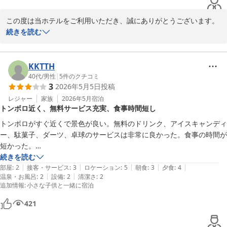
ことが残念で今回は行きませんでした。

戻せるよう、サービスの向上に努めてまいります。

洗面台も使用できないところが2つあったりもう少し設備面を改善して
この度は当ホテルをご利用いただき、誠にありがとうございます。

もらえたら、リピートしたいなぁと思いました。
このたびは貴重なご意見をお寄せいただき、誠にありがとうござい
続きを読む
ました。

堂ヶ島ならではの景色やご夕食をご満喫いただけたご様子を拝読
またのご来館を心よりお待ちしております。
し、大変嬉しく思っております。

橋の上からご覧いただいた夕陽が「今までで一番綺麗」とまで仰っ
KKTTH
堂ヶ島唯一の自家源泉掛流宿 堂ヶ島温泉ホテル
ていただけたこと、私どもにとりましても喜ばしい限りでございま
40代
/
男性
|
5
件のクチコミ
2026-07-08
3
2026年5月5日
投稿
す。

駿河湾に沈む夕陽は季節や天候によって表情が異なりますので、次
レジャー
家族
2026年5月
宿泊
トンボロ近く、無料サービス充実、食事時間短し
回お越しいただけた際には、また違った景色もお楽しみいただけま
したら幸いです。

トンボロがすぐ近くで景色が良い。無料のドリンク、アイスキャンディ
ー、駄菓子、ダーツ、卓球のサービスは非常に良かった。食事の時間が
また、ご夕食の揚げたて天ぷらや鮑、アルコール飲み放題につきま
短かった。

してもご満足いただけたとのこと、調理スタッフ含め大変励みにな
続きを読む
ります。

|
|
|
|
|
建物が相当古く、廃墟のように外見はボロボロなので不安になったが、
部屋
:
2
接客・サービス
:
3
ロケーション
:
5
朝食
:
3
夕食
:
4
|
|
温泉・お風呂
:
2
設備
:
2
清潔さ
:
2
館内は最低限維持されている。

追加情報
:
小さな子供と一緒に宿泊
一方で、大浴場や設備面につきましては、ご不便・ご不快な思いを
部屋はトイレと洗面所が離れすぎていて、タオル、コップ無しで紙タオ
おかけしてしまい申し訳ございませんでした。

ル、紙コップなので不便だった。

421
洗面台の不具合や施設の経年に関するご指摘は、今後の改善課題と
温泉は泉質は良いが、露天風呂は離れており且つ景色も見えず、シャワ
して真摯に受け止めてまいります。

ーも無し。露天風呂の楽しみは薄い。