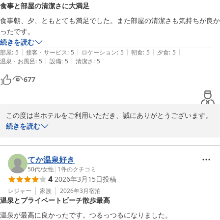
食事と部屋の清潔さに大満足
露天風呂付きのお部屋でのご滞在も満喫いただけたようで、ゆった
食事朝、夕、ともとても満足でした。また部屋の清潔さも気持ちが良か
りとしたお時間をお過ごしいただけておりましたら、私どもにとり
ましても喜ばしい限りです。

続きを読む
さらに、スタッフの対応につきましても温かいお言葉を頂戴し、大
|
|
|
|
|
部屋
:
5
接客・サービス
:
5
ロケーション
:
5
朝食
:
5
夕食
:
5
変励みとなります。

|
|
温泉・お風呂
:
5
設備
:
5
清潔さ
:
5
677
建物の古さにつきましてはご不便をおかけする点もあったかと存じ
ますが、今後より快適にお過ごしいただけるよう、サービスやお食
事、おもてなしの向上に努めてまいります。

この度は当ホテルをご利用いただき、誠にありがとうございます。

またのご来館を心よりお待ちしております。
続きを読む
お食事につきまして、朝食・夕食ともにご満足いただけたとのこ
堂ヶ島唯一の自家源泉掛流宿 堂ヶ島温泉ホテル
と、大変嬉しく拝読いたしました。

2026-03-11
調理スタッフ含め、従業員一同励みになります。

てか温泉好き
また、お部屋の清潔さについてもお褒めいただき、快適にお過ごし
50代
/
女性
|
1
件のクチコミ
4
2026年3月15日
投稿
いただけたご様子に安堵しております。

レジャー
家族
2026年3月
宿泊
温泉とプライベートビーチ散歩最高
これからも皆さまに気持ちよくお過ごしいただけるよう、おもてな
しの向上に努めてまいります。

温泉が最高に良かったです。つるっつるになりました。
