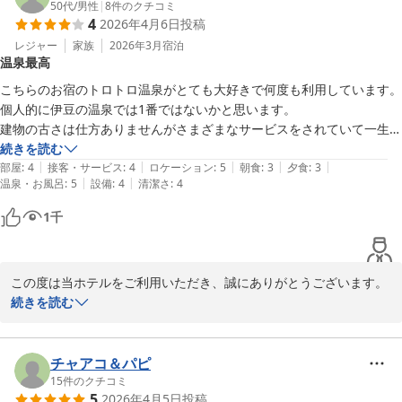
のお言葉、大変嬉しく拝読いたしました。

50代
/
男性
|
8
件のクチコミ
4
2026年4月6日
投稿
ラウンジでのアルコールサービスやお食事中の飲み放題、地酒のラ
インナップなどをお楽しみいただけたご様子を伺い、スタッフ一同
レジャー
家族
2026年3月
宿泊
温泉最高
励みになります。

駄菓子のサービスにつきましても、大人の方にも楽しんでいただけ
こちらのお宿のトロトロ温泉がとても大好きで何度も利用しています。
たとのことで、何よりでございます。

個人的に伊豆の温泉では1番ではないかと思います。

建物の古さは仕方ありませんがさまざまなサービスをされていて一生懸
また、お食事内容につきましても、海鮮に限らず様々なメニューを
命さがよく伝わります。ハーフバイキングもそれなりですしアルコール
続きを読む
お楽しみいただけたとのお言葉を頂戴し、安堵いたしました。

|
|
|
|
|
が好きな方には飲み放題も種類豊富で楽しめるかも。

部屋
:
4
接客・サービス
:
4
ロケーション
:
5
朝食
:
3
夕食
:
3
お部屋でのひとときも、氷のサービスをご活用いただきながらゆっ
|
|
温泉・お風呂
:
5
設備
:
4
清潔さ
:
4
次はいつに来れるか楽しみにしています。
くりお過ごしいただけたようで、私どもにとりましても喜ばしい限
1
千
りです。

一方で、露天風呂の目隠しにつきまして、貴重なご意見をお寄せい
ただき感謝申し上げます。

この度は当ホテルをご利用いただき、誠にありがとうございます。

当ホテル自慢の湯をより楽しんでいただくためにも、今後の参考と
続きを読む
させていただきます。

また、日頃より繰り返しご利用いただいておりますこと、心より御
礼申し上げます。

施設の経年につきましてもご理解いただきつつ、清掃面に関してお
当ホテルの温泉をお気に召していただき、「伊豆で一番」とのお言
チャアコ＆パピ
褒めのお言葉をいただき誠に光栄です。

葉まで頂戴できましたこと、大変光栄に存じます。

15
件のクチコミ
5
2026年4月5日
投稿
これからも快適にお過ごしいただける環境づくりに努めてまいりま