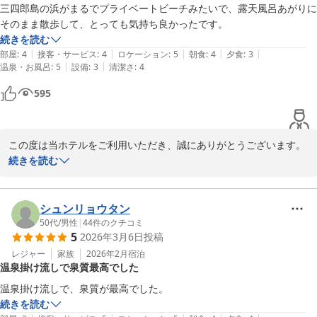
またのご来館を心よりお待ちしております。
三四郎島の浜がまるでプライベートビーチみたいで、露天風呂あがりに
そのまま散歩して、とっても気持ち良かったです。
堂ヶ島唯一の自家源泉掛流宿 堂ヶ島温泉ホテル
続きを読む
2026-05-06
|
|
|
|
|
部屋
:
4
接客・サービス
:
4
ロケーション
:
5
朝食
:
4
夕食
:
3
|
|
温泉・お風呂
:
5
設備
:
3
清潔さ
:
4
595
この度は当ホテルをご利用いただき、誠にありがとうございます。

続きを読む
温泉につきまして「最高」とのお言葉を頂戴し、大変嬉しく存じま
す。

お肌がつるつるになったとのご実感もお聞かせいただき、スタッフ
シュンリョウタン
一同喜ばしい限りです。

50代
/
男性
|
44
件のクチコミ
5
2026年3月6日
投稿
また、三四郎島の浜での散歩につきましても、まるでプライベート
レジャー
家族
2026年2月
宿泊
温泉掛け流しで泉質最高でした
ビーチのように感じていただけたとのこと、ゆったりとした時間を
お過ごしいただけたようで何よりでございます。

温泉掛け流しで、泉質が最高でした。
露天風呂で温まったあとに、気軽に海辺へお出かけいただける立地
続きを読む
は、当ホテルならではの魅力のひとつですので、お褒めいただき光