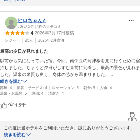
堂ヶ島唯一の自家源泉掛流宿 堂ヶ島温泉ホテル
スタッフの対応につきまして、お褒めのお言葉をいただき大変光栄
2026-05-14
に存じます。

お客様に気持ちよくお過ごしいただけるよう心を込めた接客を心掛
ヒロちゃん⭐️
けておりますので、スタッフの働く姿勢をお褒めいただけたこと
50代
/
女性
|
4
件のクチコミ
4
2026年3月17日
投稿
は、私どもにとりまして何よりの励みでございます。

レジャー
恋人
2026年2月
宿泊
また、館内の維持管理につきましても貴重なご意見をお寄せいただ
最高の夕日が見れました
き感謝申し上げます。

以前から気になっていた宿。今回、南伊豆の河津桜を見に行くために宿
建物の経年による部分もございますが、より快適にご滞在いただけ
泊しました。ちょうど夕日がしずむ直前に到着し、最高の景色が見れま
る空間を維持するべく、日々の清掃や館内外の整備に努めてまいり
した。温泉の泉質も良く、身体の芯から温まりました。

ます。

次は夏の海水浴にお邪魔したいと思います。お世話になりました。
続きを読む
|
|
|
|
|
部屋
:
4
接客・サービス
:
4
ロケーション
:
5
朝食
:
5
夕食
:
4
またのご来館を心よりお待ちしております。
|
|
温泉・お風呂
:
5
設備
:
4
清潔さ
:
4
堂ヶ島唯一の自家源泉掛流宿 堂ヶ島温泉ホテル
1.5
千
2026-06-19
この度は当ホテルをご利用いただき、誠にありがとうございます。

続きを読む