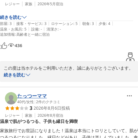
レジャー
家族
2026年5月
宿泊
続きを読む
|
|
|
|
|
部屋
:
3
接客・サービス
:
3
ロケーション
:
5
朝食
:
3
夕食
:
4
|
|
温泉・お風呂
:
5
設備
:
-
清潔さ
:
-
追加情報
:
高齢者と一緒に宿泊
436
この度は当ホテルをご利用いただき、誠にありがとうございます。

続きを読む
三四郎島と駿河湾の穏やかな景色を、とても素敵に撮影していただ
きありがとうございます。

空と海の澄んだ色合いが美しく、堂ヶ島らしい静かな時間が伝わっ
たっつーママ
てまいります。

40代
/
女性
|
2
件のクチコミ
3
2026年8月6日
投稿
当ホテルでのご滞在のひとときが、お写真とともにお客様の心に残
るものともなっておりましたら幸いです。

レジャー
家族
2026年8月
宿泊
温泉で肌がつるつる、子供も縁日を満喫
またのご来館を心よりお待ちしております。
家族旅行でお世話になりました！温泉は本当にトロリとしていて、肌が
つるつるになりました。縁日などがあり、子供は楽しんでいました。食