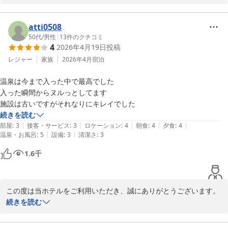
また、素敵なお写真とともにご感想をお寄せいただきまして、重ね
て感謝申し上げます。

歴史ある建物ではございますが、清掃面につきましてお褒めのお言
atti0508
葉を頂戴でき、スタッフ一同安堵いたしました。

50代
/
男性
|
13
件のクチコミ
4
2026年4月19日
投稿
一方で、廊下のにおいについては、ご不快な思いをおかけしてしま
い大変申し訳ございませんでした。

レジャー
家族
2026年4月
宿泊
消臭・換気対応を含め、より快適にお過ごしいただける環境づくり
温泉は今まで入った中で最高でした

に努めてまいります。

入った瞬間からヌルっとしてます

露天風呂付き客室に関しましては、「お風呂好きにはたまらない」
続きを読む
まで仰っていただき、大変嬉しく存じます。

|
|
|
|
|
部屋
:
3
接客・サービス
:
3
ロケーション
:
4
朝食
:
4
夕食
:
4
温泉やお食事をゆっくりとお楽しみいただけたご様子で、私どもに
|
|
温泉・お風呂
:
5
設備
:
3
清潔さ
:
3
とりましても喜ばしい限りです。

これからも温泉・お食事・景色をゆったりとご堪能いただける宿で
1.6
千
あり続けられるよう、サービスの向上に努めてまいります。

またのご来館を心よりお待ちしております。
この度は当ホテルをご利用いただき、誠にありがとうございます。

堂ヶ島唯一の自家源泉掛流宿 堂ヶ島温泉ホテル
続きを読む
2026-02-19
当ホテルの温泉につきまして「今まで入った中で最高」とのお言葉
を頂戴し、大変光栄に存じます。
