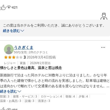
あれば…

421
またのご来館を心よりお待ちしております。
朝食の海鮮漬け丼は美味しかった。

堂ヶ島唯一の自家源泉掛流宿 堂ヶ島温泉ホテル
温泉のお湯の成分も、いい感じだった。

2026-02-19
この度は当ホテルをご利用いただき、誠にありがとうございます。

続きを読む
部屋の玄関と洗面とUBの照明の電球が、多分、昔の蛍光灯タイプで、

リラクゼーションルームでの生ビールやソフトドリンクのサービ
最初薄暗い。

ス、またご夕食時のアルコール飲み放題をお楽しみいただけたご様
Wi-Fiは部屋の場所によって、電波が弱いかなぁ。
子、大変嬉しく拝読いたしました。

うさぎくま
オールインクルーシブサービスをご利用になりながら、ゆったりと
50代
/
女性
|
2
件のクチコミ
3
2026年3月4日
投稿
したお時間をお過ごしいただけておりましたら幸いです。

レジャー
家族
2026年2月
宿泊
懐かしさと景色は最高、温泉と窓は残念
また、朝食の海鮮漬け丼につきましてもご満足いただけたとのこ
と、何よりでございます。

新婚旅行で泊まった同ホテルに30数年ぶりに泊まりました。かなり年
温泉の泉質についてもお褒めのお言葉を頂戴し、大変光栄に存じま
季の入った建物で懐かしさと時の流れを実感しました。駐車場は建物と
す。

は道向かいで離れていて交通量のある道を渡らなければなりません。到
着時間が遅れることを連絡しようと電話をしたけれど呼び出しはしてる
続きを読む
一方で、お部屋の照明やWi-Fi環境につきましてはご不便をおかけ
|
|
|
|
|
けど出ない。チェックイン開始間際で忙しかったのかもしれませんが…
部屋
:
3
接客・サービス
:
3
ロケーション
:
4
朝食
:
4
夕食
:
4
し誠に申し訳ございません。

|
|
温泉・お風呂
:
3
設備
:
3
清潔さ
:
3
連絡繋がらないのもちょっとどうかなと思いました。

設備面につきましては順次改善を進め、より快適にお過ごしいただ
部屋からの三四郎島を臨む景色は最高でした。ただ潮風のせいか窓が残
491