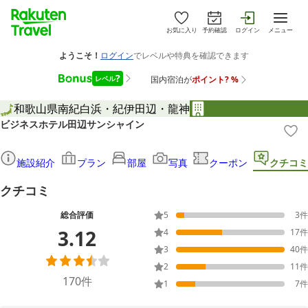
お気に入り
予約確認
ログイン
メニュー
和歌山県
南紀白浜・紀伊田辺・龍神
ビジネスホテル田辺サンシャイン
施設紹介
プラン
部屋
写真
クーポン
クチコミ
クチコミ
総合評価
5
3
件
3.12
4
17
件
3
40
件
2
11
件
170
件
1
7
件