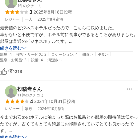
1
件のクチコミ
3
2025年8月18日
投稿
レジャー
一人
2025年8月
宿泊
最安値のビジネスホテルだったので、こちらに決めました。

車がないと不便ですが、ホテル前に食事ができるところがありました。
部屋は普通のビジネスホテルです。

不満はありません。
続きを読む
|
|
|
|
|
部屋
:
4
接客・サービス
:
3
ロケーション
:
4
朝食
:
-
夕食
:
-
|
|
温泉・お風呂
:
3
設備
:
4
清潔さ
:
-
213
投稿者さん
11
件のクチコミ
4
2024年10月31日
投稿
レジャー
家族
2024年10月
宿泊
今までお安めのホテルに泊まった際はお風呂とか部屋の期待値は低かっ
たですが、古くてもとても綺麗にお掃除されていてとても良かったで
す。

お安めホテルでお風呂のシャワーカーテンにカビがなかったのは初めて
続きを読む