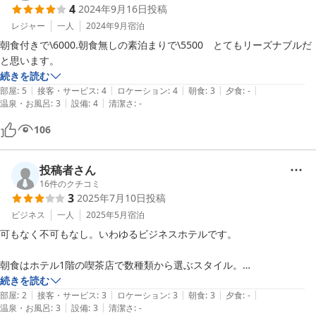
4
2024年9月16日
投稿
レジャー
一人
2024年9月
宿泊
朝食付きで\6000.朝食無しの素泊まりで\5500　とてもリーズナブルだ
続きを読む
|
|
|
|
|
部屋
:
5
接客・サービス
:
4
ロケーション
:
4
朝食
:
3
夕食
:
-
|
|
温泉・お風呂
:
3
設備
:
4
清潔さ
:
-
106
投稿者さん
16
件のクチコミ
3
2025年7月10日
投稿
ビジネス
一人
2025年5月
宿泊
可もなく不可もなし。いわゆるビジネスホテルです。

朝食はホテル1階の喫茶店で数種類から選ぶスタイル。

続きを読む
|
|
|
|
|
常連客でしょうか、非常にうるさい爺さんがいます。
部屋
:
2
接客・サービス
:
3
ロケーション
:
3
朝食
:
3
夕食
:
-
|
|
温泉・お風呂
:
3
設備
:
3
清潔さ
:
-