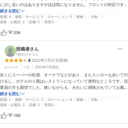
に少し近いのはありますがほぼ気になりません。フロントの対応ですが
一旦、チェックインしてから外出し、戻った際に駐車場がいっぱいにな
続きを読む
|
|
|
|
|
っていましたが、フロントのに凝っておいでで応対していただきまし
部屋
:
4
接客・サービス
:
5
ロケーション
:
5
朝食
:
-
夕食
:
-
|
|
温泉・お風呂
:
2
設備
:
5
清潔さ
:
-
た。とても助かりました。翌日も朝早くに出ましたがすでにお出でで声
をきちんとかけていただきました。こういう点は心地いいものです。立
236
地ですが車であれば国道沿いでとても便利です。ガソリンスタンドも２
４時間営業が近くにあり、またコンビニ等もそろっているため便利でし
た。値段的にはほぼ満足のできる宿泊でした。ここはあくまでもビジネ
投稿者さん
ス利用でというところでレジャーであれば白浜で一考される方がよろし
1
件のクチコミ
4
2022年7月21日
投稿
いかと思います。田辺はこれからお邪魔する機会が増えるのでまた利用
レジャー
一人
2022年7月
宿泊
近くにスーパーの松源、オークワなどがあり、またスシローも歩いて行
けるし、ホテルの１階はレストランになっていて便利なところです。従
業員の方も親切でした。狭いながらも、きれいに掃除されていてお風呂
にはカビなどなく、私にとってはとても落ち着いた空間でした。値段も
続きを読む
|
|
|
|
|
部屋
:
3
接客・サービス
:
3
ロケーション
:
4
朝食
:
-
夕食
:
-
|
|
温泉・お風呂
:
3
設備
:
3
清潔さ
:
-
100