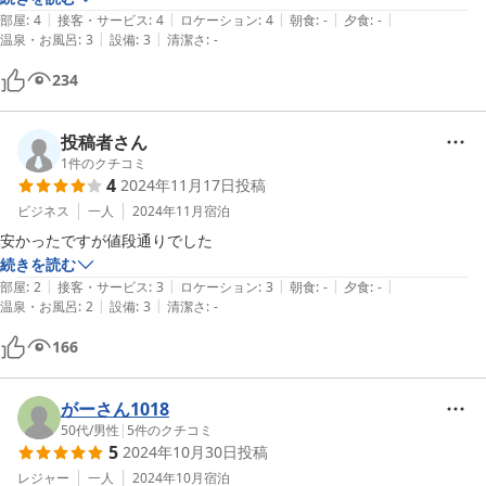
|
|
|
|
|
部屋
:
4
接客・サービス
:
4
ロケーション
:
4
朝食
:
-
夕食
:
-
|
|
温泉・お風呂
:
3
設備
:
3
清潔さ
:
-
234
投稿者さん
1
件のクチコミ
4
2024年11月17日
投稿
ビジネス
一人
2024年11月
宿泊
安かったですが値段通りでした
続きを読む
|
|
|
|
|
部屋
:
2
接客・サービス
:
3
ロケーション
:
3
朝食
:
-
夕食
:
-
|
|
温泉・お風呂
:
2
設備
:
3
清潔さ
:
-
166
がーさん1018
50代
/
男性
|
5
件のクチコミ
5
2024年10月30日
投稿
レジャー
一人
2024年10月
宿泊