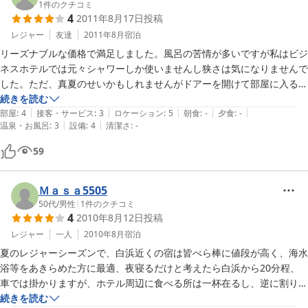
1
件のクチコミ
4
2011年8月17日
投稿
レジャー
友達
2011年8月
宿泊
リーズナブルな価格で満足しました。風呂の苦情が多いですが私はビジ
ネスホテルでは元々シャワーしか使いませんし狭さは気になりませんで
した。ただ、真夏のせいかもしれませんがドアーを開けて部屋に入るな
り少し臭いが気になりました。（汗の臭いかも）
続きを読む
|
|
|
|
|
部屋
:
4
接客・サービス
:
3
ロケーション
:
5
朝食
:
-
夕食
:
-
|
|
温泉・お風呂
:
3
設備
:
4
清潔さ
:
-
59
Ｍａｓａ5505
50代
/
男性
|
1
件のクチコミ
4
2010年8月12日
投稿
レジャー
一人
2010年8月
宿泊
夏のレジャーシーズンで、白浜近くの宿は皆べら棒に値段が高く、海水
浴等をあきらめた方に最適、夜寝るだけと考えたら白浜から20分程、
車では掛かりますが、ホテル周辺に食べる所は一杯在るし、逆に割り切
ったら十分満足できると思います。
続きを読む