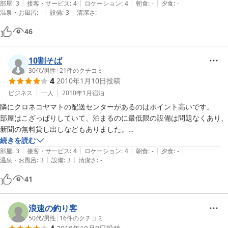
|
|
|
|
|
部屋
:
3
接客・サービス
:
4
ロケーション
:
4
朝食
:
-
夕食
:
-
|
|
温泉・お風呂
:
-
設備
:
3
清潔さ
:
-
46
10割そば
30代
/
男性
|
21
件のクチコミ
4
2010年1月10日
投稿
ビジネス
一人
2010年1月
宿泊
隣にクロネコヤマトの配送センターがあるのはポイント高いです。

部屋はこざっぱりしていて、泊まるのに最低限の設備は問題なくあり、

新聞の無料貸し出しなどもありました。

造りは古いですが、フロントの方も感じ良く、価格も良心的。

続きを読む
|
|
|
|
|
また機会あれば利用したいと思います。
部屋
:
3
接客・サービス
:
4
ロケーション
:
4
朝食
:
-
夕食
:
-
|
|
温泉・お風呂
:
3
設備
:
3
清潔さ
:
-
41
浪速の釣り客
50代
/
男性
|
16
件のクチコミ