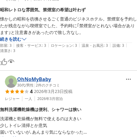
昭和レトロな雰囲気、禁煙室の希望は叶わず
懐かしの昭和を彷彿させるごく普通のビジネスホテル。禁煙室を予約し
たが残念ながら喫煙室でした、予約時に｢禁煙室がとれない場合があり
ます｣と注意書きがあったので致し方なし。
続きを読む
|
|
|
|
|
部屋
:
3
接客・サービス
:
3
ロケーション
:
3
温泉・お風呂
:
3
設備
:
3
清潔さ
:
3
OhNoMyBaby
30代
/
男性
|
2
件のクチコミ
4
2026年3月23日
投稿
レジャー
一人
2026年3月
宿泊
無料洗濯機乾燥機は便利、シャワーは狭い
洗濯機と乾燥機が無料で使えるのは大きい

少しトイレ清掃とか意気

届いていないが､あんまり気にならなかった
