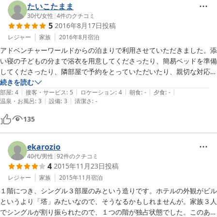
たいこたまま
30代
/
女性
|
4
件のクチコミ
5
2016年8月17日
投稿
レジャー
家族
2016年8月
宿泊
アドベンチャーワールドからの泊まりで利用させていただきました。添
い寝の子どもの分まで浴衣を用意してくださったり、簡易ベッドを準備
してくださったり、隣部屋で予約をとっていただいたり、親切な対応で
助かりました。スタッフの方も、優しく対応してくれましたし、疲れた
続きを読む
|
|
|
|
|
私たちも和みました。

部屋
:
4
接客・サービス
:
5
ロケーション
:
4
朝食
:
-
夕食
:
-
|
|
温泉・お風呂
:
3
設備
:
3
清潔さ
:
-
お部屋は古いですが、綺麗にされています。お風呂も狭いですが、一人
で入るには充分です。近くにお寿司やさんや吉野家、コンビニもありま
135
すので、夜食等買うこともできました。

静かな街で、ぐっすり眠り、次の日に備えれました。

アメニティですが、くしがあれば良かったなと思いました。

ekarozio
どうもありがとうございました。
40代
/
男性
|
92
件のクチコミ
4
2015年11月23日
投稿
レジャー
家族
2015年11月
宿泊
１階につき、シングル３部屋のみという造りです。ホテルの外観がビル
というより「塔」みたいなので、そうなるかもしれませんが。家族３人
でシングルが割り振られたので、１つの階が独占状態でした。このあた