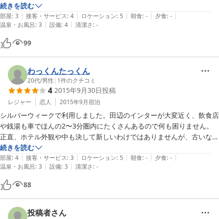
りに宿泊するとなると、自動車を使う人が多いと思いますので、車で行
続きを読む
|
|
|
|
|
ける範囲内に飲食店やスーパー銭湯もありますので、寝るだけなら十分
部屋
:
3
接客・サービス
:
4
ロケーション
:
5
朝食
:
-
夕食
:
-
|
|
温泉・お風呂
:
3
設備
:
4
清潔さ
:
-
でした。ただ、この立地でこの設備で３０００円台ならば総合評価が５
点かな、と思いますが・・・。
99
わっくんたっくん
20代
/
男性
|
1
件のクチコミ
4
2015年9月30日
投稿
レジャー
恋人
2015年9月
宿泊
シルバーウィークで利用しました。田辺のインターが大変近く、飲食店
や銭湯も車でほんの2〜3分圏内にたくさんあるので何も困りません。
正直、ホテル外観や中も決して新しいわけではありませんが、古いなり
にキレイにといった状態でザ・ビジネスホテルといったところでしょう
続きを読む
|
|
|
|
|
か。受付の方も新しく開通した高速の事とか、周辺の観光の事でとても
部屋
:
4
接客・サービス
:
3
ロケーション
:
5
朝食
:
-
夕食
:
-
|
|
温泉・お風呂
:
3
設備
:
3
清潔さ
:
-
親切に教えて頂きました。泊まるだけという方なら、コスト的にも文句
なしだと思います。
88
投稿者さん