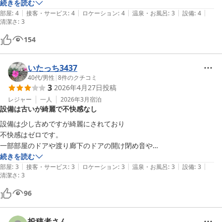
シャワー室は狭すぎ
続きを読む
|
|
|
|
|
部屋
:
4
接客・サービス
:
4
ロケーション
:
4
温泉・お風呂
:
3
設備
:
4
清潔さ
:
3
154
いたっち3437
40代
/
男性
|
8
件のクチコミ
3
2026年4月27日
投稿
レジャー
一人
2026年3月
宿泊
設備は古いが綺麗で不快感なし
設備は少し古めですが綺麗にされており

不快感はゼロです。

一部部屋のドアや渡り廊下のドアの開け閉め音や

潤滑油不足でのキーキー音が気になりますが。

続きを読む
|
|
|
|
|
白浜温泉によく行き、田辺付近を散策するので

部屋
:
3
接客・サービス
:
3
ロケーション
:
3
温泉・お風呂
:
3
設備
:
3
清潔さ
:
3
私にはちょうど良いです。

またこの辺りでは希少なビジネスホテルなので

96
また利用したいです。
投稿者さん