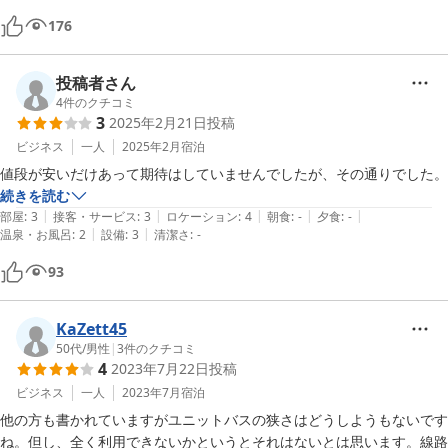
176
投稿者さん
4
件のクチコミ
3
2025年2月21日
投稿
ビジネス
一人
2025年2月
宿泊
値段が安いだけあって期待はしていませんでしたが、その通りでした。
続きを読む
|
|
|
|
|
部屋
:
3
接客・サービス
:
3
ロケーション
:
4
朝食
:
-
夕食
:
-
|
|
温泉・お風呂
:
2
設備
:
3
清潔さ
:
-
93
KaZett45
50代
/
男性
|
3
件のクチコミ
4
2023年7月22日
投稿
ビジネス
一人
2023年7月
宿泊
他の方も書かれていますがユニットバスの狭さはどうしようもないです
ね。但し、全く利用できないかというとそれはないとは思います。線路