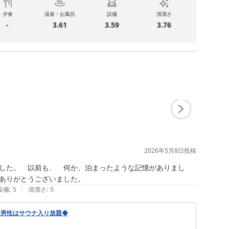
夕食
温泉・お風呂
設備
清潔さ
-
3.61
3.59
3.76
2026年5月8日
投稿
した。　以前も、　何か、泊まったような記憶がありまし
ありがとうございました。
|
設備
:
5
清潔さ
:
5
◆男性はサウナ入り放題◆