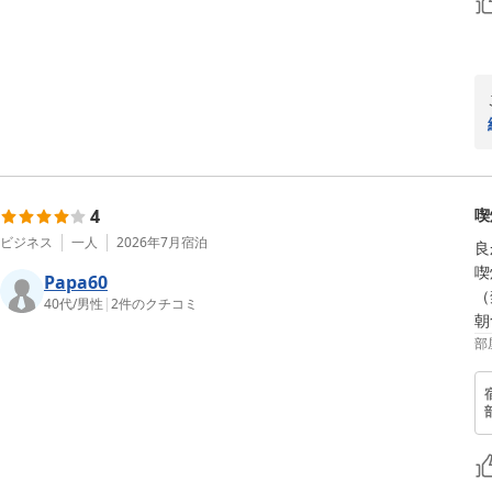
4
喫
ビジネス
一人
2026年7月
宿泊
良
喫
Papa60
（
40代
/
男性
|
2
件のクチコミ
朝
部