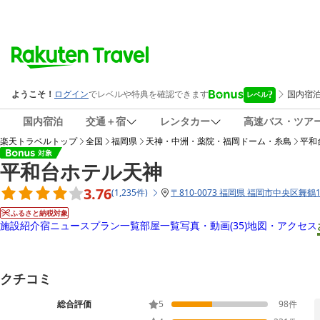
国内宿泊
交通＋宿
レンタカー
高速バス・ツア
楽天トラベルトップ
全国
福岡県
天神・中洲・薬院・福岡ドーム・糸島
平和
平和台ホテル天神
3.76
(
1,235
件
)
〒
810-0073 福岡県 福岡市中央区舞鶴1-
ふるさと納税対象
施設紹介
宿ニュース
プラン一覧
部屋一覧
写真・動画
(35)
地図・アクセス
クチコミ
総合評価
5
98
件