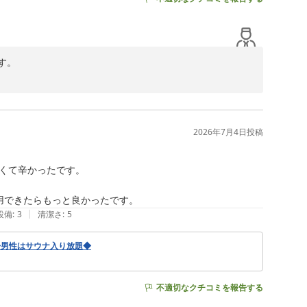
。

楽しみいただき、お子様にも喜んでいただけたとのこと、
2026年7月4日
投稿
お寄せいただき、ありがとうございます。初めてお越しの
まいります。

くて辛かったです。

用できたらもっと良かったです。
|
設備
:
3
清潔さ
:
5
◆男性はサウナ入り放題◆
不適切なクチコミを報告する