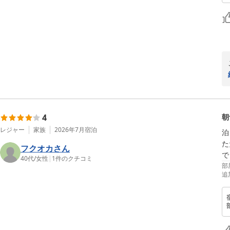
4
朝
レジャー
家族
2026年7月
宿泊
泊
た
フクオカさん
で
40代
/
女性
|
1
件のクチコミ
部
追