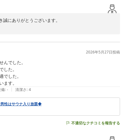
き誠にありがとうございます。

ざいません。電子タバコをご利用のお客様にも快適にお過
せん。早朝出発のお客様にもご利用いただけるよう、今後
2026年5月27日
投稿
せんでした。

すので、またのご来館を心よりお待ちしております。
した。

でした。

|
設備
:
-
清潔さ
:
4
◆男性はサウナ入り放題◆
不適切なクチコミを報告する