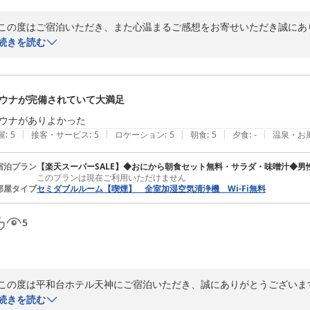
この度はご宿泊いただき、また心温まるご感想をお寄せいただき誠にあり
続きを読む
館内の清掃やスタッフ対応につきまして、お褒めのお言葉を頂戴し大変
言葉は、本人にとっても大きな励みとなります。

ウナが完備されていて大満足
今回はサウナをご利用いただけなかったとのこと、次回ご来館の際には
幸いです。

ウナがありよかった
|
|
|
|
|
屋
:
5
接客・サービス
:
5
ロケーション
:
5
朝食
:
5
夕食
:
-
温泉・お
「福岡旅行の定宿にしたい」とのお言葉をいただき、スタッフ一同大変
テルを目指してまいります。

宿泊プラン
【楽天スーパーSALE】◆おにから朝食セット無料・サラダ・味噌汁◆男
このプランは現在ご利用いただけません
部屋タイプ
セミダブルルーム【喫煙】 全室加湿空気清浄機 Wi-Fi無料
また福岡へお越しの際にお会いできますことを、心よりお待ちしておりま
5
ご投稿いただきありがとうございました。
平和台ホテル天神
2026-05-27
この度は平和台ホテル天神にご宿泊いただき、誠にありがとうございます
続きを読む