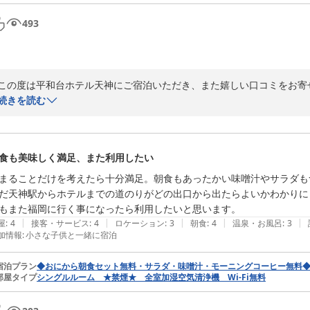
493
この度は平和台ホテル天神にご宿泊いただき、また嬉しい口コミをお寄
ライブでの大切なご滞在に当館をお選びいただけましたこと、大変嬉し
続きを読む
とで、再びお越しいただけたことはスタッフ一同の励みになります。

無料朝食につきましてもご満足いただけたようで安心いたしました。

今後も快適にお過ごしいただけるホテルを目指してまいります。

食も美味しく満足、また利用したい
またライブやお近くへお越しの際は、ぜひご利用くださいませ。

スタッフ一同、心よりお待ちしております。
まることだけを考えたら十分満足。朝食もあったかい味噌汁やサラダも
だ天神駅からホテルまでの道のりがどの出口から出たらよいかわかりに
平和台ホテル天神
もまた福岡に行く事になったら利用したいと思います。
2026-05-09
|
|
|
|
|
屋
:
4
接客・サービス
:
4
ロケーション
:
3
朝食
:
4
温泉・お風呂
:
3
加情報
:
小さな子供と一緒に宿泊
宿泊プラン
◆おにから朝食セット無料・サラダ・味噌汁・モーニングコーヒー無料
部屋タイプ
シングルルーム ★禁煙★ 全室加湿空気清浄機 Wi-Fi無料