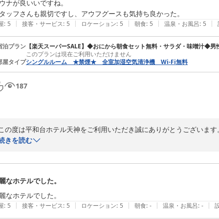
これからも皆さまに心地よい時間をお届けできるよう努めてまいります
ウナが良いいですね。

す。

|
|
|
|
|
屋
:
5
接客・サービス
:
5
ロケーション
:
5
朝食
:
5
温泉・お風呂
:
5
ご投稿いただきありがとうございます。
宿泊プラン
【楽天スーパーSALE】◆おにから朝食セット無料・サラダ・味噌汁◆男
平和台ホテル天神
このプランは現在ご利用いただけません
部屋タイプ
シングルルーム ★禁煙★ 全室加湿空気清浄機 Wi-Fi無料
2026-06-13
187
この度は平和台ホテル天神をご利用いただき誠にありがとうございます。
続きを読む
サウナをご利用されたとのことですが、ご満足していただけた様で何より
次回からはホテルのサービスにもご満足していただけるよう、精進してま
麗なホテルでした。
また福岡へお越しの際にお会いできますことを、心よりお待ちしておりま
|
|
|
|
|
屋
:
5
接客・サービス
:
5
ロケーション
:
5
朝食
:
-
温泉・お風呂
:
-
ご投稿いただきありがとうございました。