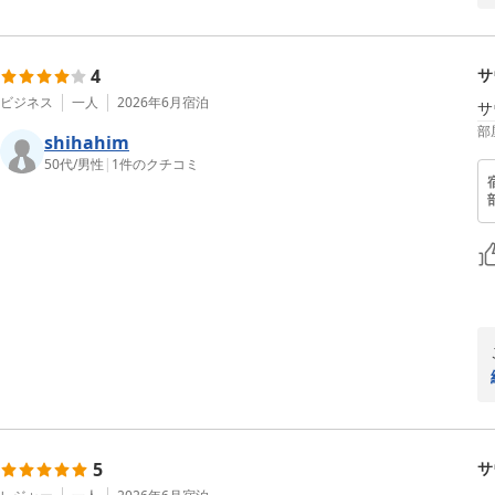
4
サ
ビジネス
一人
2026年6月
宿泊
サ
部
shihahim
50代
/
男性
|
1
件のクチコミ
5
サ