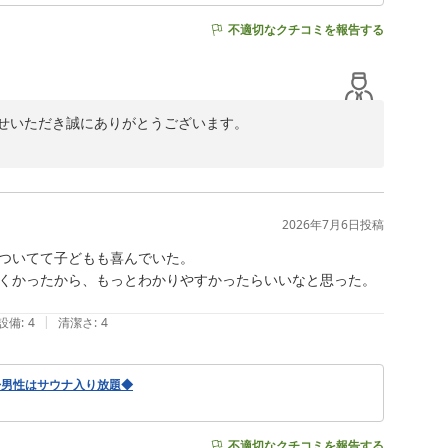
不適切なクチコミを報告する
せいただき誠にありがとうございます。

く思っております。以前にもご利用いただいていたとのこ
2026年7月6日
投稿
ついてて子どもも喜んでいた。

くかったから、もっとわかりやすかったらいいなと思った。
|
設備
:
4
清潔さ
:
4
◆男性はサウナ入り放題◆
不適切なクチコミを報告する