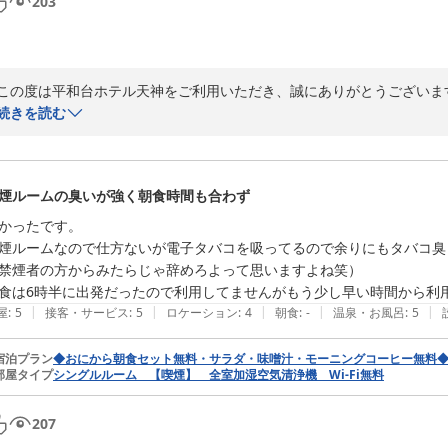
203
この度は平和台ホテル天神をご利用いただき、誠にありがとうございます
続きを読む
ご朝食につきましては、温かいお味噌汁やサラダなどをご家族皆様でお
何よりでございます。

煙ルームの臭いが強く朝食時間も合わず
一方で、天神駅からホテルまでの道順が分かりづらかったとのご意見を
お客様にも安心してお越しいただけるよう、アクセス案内の改善に努めて
かったです。

煙ルームなので仕方ないが電子タバコを吸ってるので余りにもタバコ臭
また福岡へお越しの際には、ぜひ当ホテルをご利用くださいませ。

禁煙者の方からみたらじゃ辞めろよって思いますよね笑）

食は6時半に出発だったので利用してませんがもう少し早い時間から利
|
|
|
|
|
屋
:
5
接客・サービス
:
5
ロケーション
:
4
朝食
:
-
温泉・お風呂
:
5
平和台ホテル天神
2026-07-09
宿泊プラン
◆おにから朝食セット無料・サラダ・味噌汁・モーニングコーヒー無料
部屋タイプ
シングルルーム 【喫煙】 全室加湿空気清浄機 Wi-Fi無料
207