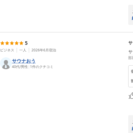
5
サ
ビジネス
一人
2026年6月
宿泊
サ
部
サウナおう
40代
/
男性
|
1
件のクチコミ