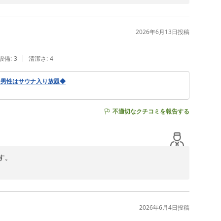
日頃の疲れを癒やすひとときとして、当館の設備がお役に
2026年6月13日
投稿
|
設備
:
3
清潔さ
:
4
◆男性はサウナ入り放題◆
不適切なクチコミを報告する
。

思います。快適にお過ごしいただき、リフレッシュしてい
2026年6月4日
投稿