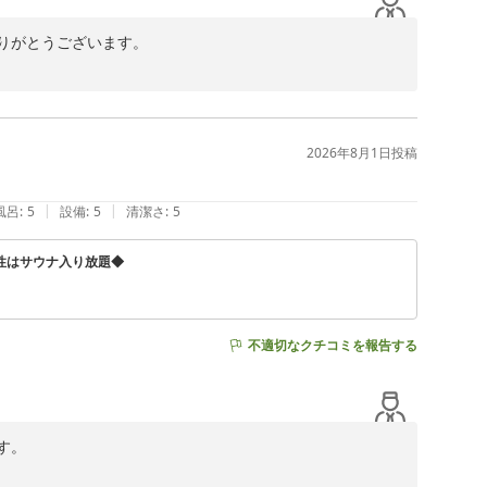
がとうございます。

嬉しく拝読いたしました。特に受付スタッフへの温かいお
2026年8月1日
投稿
ぜひ当館自慢のサウナで旅のお疲れを癒していただければ
|
|
風呂
:
5
設備
:
5
清潔さ
:
5
光栄に存じます。これからも快適にお過ごしいただけるホ
性はサウナ入り放題◆
す。

不適切なクチコミを報告する
。
