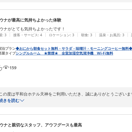
サウナに関しまして、ご満足いただけたご様子で大変嬉しく存じます。
立てたのであれば幸いです。

ウナが最高に気持ちよかった体験
また福岡へお越しの際は、ぜひ当館をご利用ください。

スタッフ一同、またのお越しを心よりお待ちしております。
ウナがとても気持ちよかったです！
|
|
|
|
|
屋
:
3
接客・サービス
:
4
ロケーション
:
3
朝食
:
3
温泉・お風呂
:
3
平和台ホテル天神
2026-08-01
宿泊プラン
◆おにから朝食セット無料・サラダ・味噌汁・モーニングコーヒー無料
部屋タイプ
シングルルーム ★禁煙★ 全室加湿空気清浄機 Wi-Fi無料
159
この度は平和台ホテル天神をご利用いただき、誠にありがとうございます
また嬉しい口コミをありがとうございます。

続きを読む
「サウナが最高に気持ちよかった」とのお言葉をいただき、大変嬉しく
ただけたようで何よりです。

ウナと親切なスタッフ、アウフグースも最高