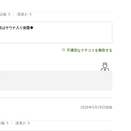
。またのご来店をスタッフ一同、心よりお待ちしておりま
|
設備
:
5
清潔さ
:
5
性はサウナ入り放題◆
不適切なクチコミを報告する


でございます。

いります。

2026年5月29日
投稿
す。

|
設備
:
5
清潔さ
:
5