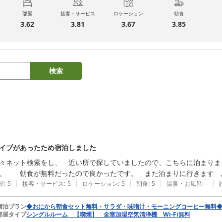
部屋
接客・サービス
ロケーション
朝食
3.62
3.81
3.67
3.85
検索
イブがあったため宿泊しました
々ネット検索をし、　近い所で探していましたので、こちらに泊まりま
。　　朝食が無料だったので良かったです。　また泊まりに行きます　
|
|
|
|
|
屋
:
5
接客・サービス
:
5
ロケーション
:
5
朝食
:
5
温泉・お風呂
:
-
宿泊プラン
◆おにから朝食セット無料・サラダ・味噌汁・モーニングコーヒー無料
部屋タイプ
シングルルーム 【喫煙】 全室加湿空気清浄機 Wi-Fi無料