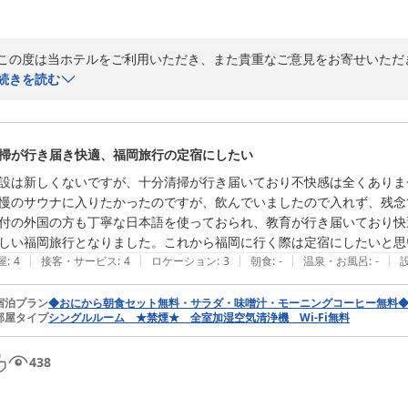
この度は当ホテルをご利用いただき、また貴重なご意見をお寄せいただ
喫煙ルームの臭いにつきまして、ご不快な思いをさせてしまい申し訳ご
続きを読む
ごしいただけるよう、清掃や消臭対応の強化を検討してまいります。

また、朝食の提供時間につきましてもご不便をおかけし申し訳ございま
掃が行き届き快適、福岡旅行の定宿にしたい
の改善の参考とさせていただきます。

設は新しくないですが、十分清掃が行き届いており不快感は全くありま
次回ご利用の際にはより快適にお過ごしいただけるよう努めてまいりま
慢のサウナに入りたかったのですが、飲んでいましたので入れず、残念で
付の外国の方も丁寧な日本語を使っておられ、教育が行き届いており快適
平和台ホテル天神
2026-07-05
|
|
|
|
|
屋
:
4
接客・サービス
:
4
ロケーション
:
3
朝食
:
-
温泉・お風呂
:
-
宿泊プラン
◆おにから朝食セット無料・サラダ・味噌汁・モーニングコーヒー無料
部屋タイプ
シングルルーム ★禁煙★ 全室加湿空気清浄機 Wi-Fi無料
438