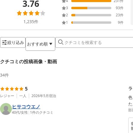
3.76
4
231
件
3
93
件
2
23
件
1,235
件
1
9
件
絞り込み
おすすめ順
クチコミの投稿画像・動画
34
件
5
ラ
レジャー
一人
2026年5月
宿泊
色
た
ヒサコウエノ
部
40代
/
女性
|
1
件のクチコミ