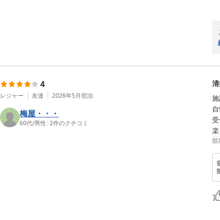
4
清
レジャー
友達
2026年5月
宿泊
施
自
梅屋・・・
受
60代
/
男性
|
2
件のクチコミ
部