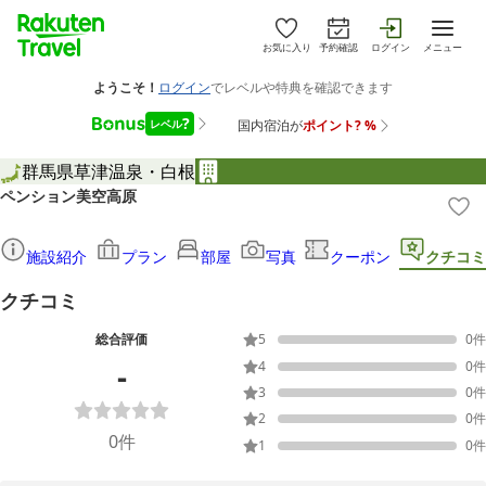
お気に入り
予約確認
ログイン
メニュー
群馬県
草津温泉・白根
ペンション美空高原
施設紹介
プラン
部屋
写真
クーポン
クチコミ
クチコミ
総合評価
5
0
件
-
4
0
件
3
0
件
2
0
件
0
件
1
0
件