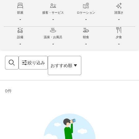
部屋
接客・サービス
ロケーション
清潔さ
-
-
-
-
設備
温泉・お風呂
朝食
夕食
-
-
-
-
絞り込み
おすすめ順
0
件