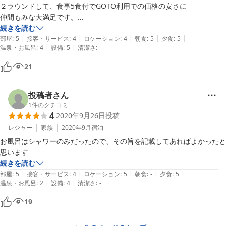
２ラウンドして、食事5食付でGOTO利用での価格の安さに

仲間もみな大満足です。

又機会があれば利用したいです。
続きを読む
|
|
|
|
|
部屋
:
5
接客・サービス
:
4
ロケーション
:
4
朝食
:
5
夕食
:
5
|
|
温泉・お風呂
:
4
設備
:
5
清潔さ
:
-
21
投稿者さん
1
件のクチコミ
4
2020年9月26日
投稿
レジャー
家族
2020年9月
宿泊
お風呂はシャワーのみだったので、その旨を記載してあればよかったと
思います
続きを読む
|
|
|
|
|
部屋
:
5
接客・サービス
:
4
ロケーション
:
5
朝食
:
-
夕食
:
5
|
|
温泉・お風呂
:
2
設備
:
4
清潔さ
:
-
19