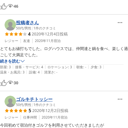
46
投稿者さん
50代
/
男性
|
1
件のクチコミ
4
2020年12月4日
投稿
レジャー
友達
2020年11月
宿泊
とてもお値打ちでした。ログハウスでは、仲間達と鍋を食べ、楽しく過
ごして大満足でした。
続きを読む
|
|
|
|
|
部屋
:
3
接客・サービス
:
4
ロケーション
:
3
朝食
:
-
夕食
:
3
|
|
温泉・お風呂
:
3
設備
:
4
清潔さ
:
-
30
ゴルキチトッシー
50代
/
男性
|
1
件のクチコミ
5
2020年12月2日
投稿
レジャー
仕事仲間
2020年11月
宿泊
今回初めて宿泊付きゴルフを利用させていただきましたが
