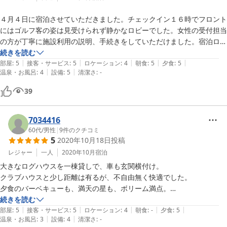
４月４日に宿泊させていただきました。チェックイン１６時でフロント
にはゴルフ客の姿は見受けられず静かなロビーでした。女性の受付担当
の方が丁寧に施設利用の説明、手続きをしていただけました。宿泊ログ
ハウスはクラブハウスから見える所に建てられており、朝食のレストラ
続きを読む
|
|
|
|
|
ンへもすぐの距離です。車もログハウスのすぐそばに停められ荷物の運
部屋
:
5
接客・サービス
:
5
ロケーション
:
4
朝食
:
5
夕食
:
5
|
|
温泉・お風呂
:
4
設備
:
5
清潔さ
:
-
び入れも楽でした。部屋は新しく清掃も行き届いており大変良い気持ち
になりました。無料で自動マージャン機が利用できること、テレビ利用
39
のカラオケがこちらも無料で利用できるとのことでしたので利用させて
いただきました。食事は≪和牛すき焼き≫のコースで肉質、割り下の
味、量すべてにおいて大満足でした。冷蔵庫には飲み物が沢山冷やされ
7034416
ており心配なく飲めます。トイレ、お風呂共に清潔で気持ちが良かった
60代
/
男性
|
9
件のクチコミ
5
2020年10月18日
投稿
です。これだけのサービスがこの価格で提供できる施設はあまり無いと
思います。最高の宿泊になりました。旅行は雨に降られちょっと残念に
レジャー
一人
2020年10月
宿泊
終わりましたが。。
大きなログハウスを一棟貸しで、車も玄関横付け。

クラブハウスと少し距離は有るが、不自由無く快適でした。

夕食のバーベキューも、満天の星も、ボリーム満点。

ゴルフ場も整備の行き届いた良いコースで、各TG、女性（家内）に優
続きを読む
|
|
|
|
|
しいのは、結局私にとってもありがたい。
部屋
:
5
接客・サービス
:
5
ロケーション
:
4
朝食
:
-
夕食
:
5
|
|
温泉・お風呂
:
3
設備
:
4
清潔さ
:
-