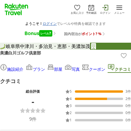
お気に入り
予約確認
ログイン
メニュー
岐阜県
中津川・多治見・恵那・美濃加茂
美濃白川ゴルフ倶楽部
施設紹介
プラン
部屋
写真
クーポン
クチコミ
クチコミ
総合評価
5
3
件
-
4
2
件
3
0
件
2
0
件
9
件
1
0
件