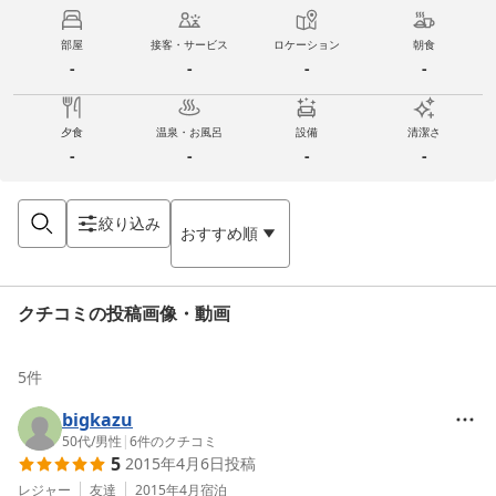
部屋
接客・サービス
ロケーション
朝食
-
-
-
-
夕食
温泉・お風呂
設備
清潔さ
-
-
-
-
絞り込み
おすすめ順
クチコミの投稿画像・動画
5
件
bigkazu
50代
/
男性
|
6
件のクチコミ
5
2015年4月6日
投稿
レジャー
友達
2015年4月
宿泊