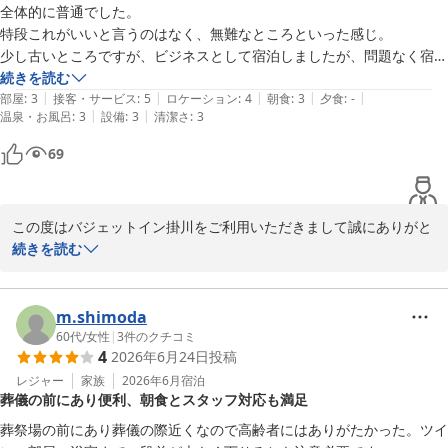
またのご来館をスタッフ一同、お待ちしております。

全体的に普通でした。

お忙しい中、ご投稿いただきありがとうございます。

特段これがいいと言うのはなく、無難なところといった感じ。

少し古いところですが、ビジネスとして宿泊しましたが、問題なく宿泊
バジェットイン掛川
できました。

続きを読む
|
|
|
|
|
接客も良かったです。
部屋
:
3
接客・サービス
:
5
ロケーション
:
4
朝食
:
3
夕食
:
-
バジェットイン掛川
|
|
温泉・お風呂
:
3
設備
:
3
清潔さ
:
3
2026-07-23
69
この度はバジェットイン掛川をご利用いただきまして誠にありがと
うございます。

続きを読む
ご滞在中は特段不便なくお過ごしいただけたとのこと、安心いたし
ました。

設備面につきましては貴重なご意見をいただきありがとうございま
m.shimoda
す。今後のサービス向上の参考とさせていただきます。

60代
/
女性
|
3
件のクチコミ
4
2026年6月24日
投稿
当ホテルはJR新幹線掛川駅よりお車で3分、徒歩約12分、東名掛川
ICより車１分と、ビジネスの拠点として便利な立地にございます。
レジャー
家族
2026年6月
宿泊
葬儀の前にあり便利、朝食とスタッフ対応も満足
またお近くにお越しの際は、ぜひ当ホテルをご利用いただけますと
幸いです。

葬祭場の前にあり葬儀の際近くなので高齢者にはありがたかった。ツイ
またのお越しを心よりお待ちしております。
