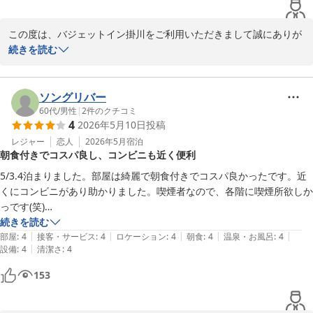
この度は、バジェットイン掛川をご利用いただきまして誠にありが
とうございます。

続きを読む
ご滞在中は、快適にお過ごしいただけたお声を頂戴でき嬉しく思っ
ております。

当ホテルの駐車場については、お車でお越しのお客様からは、無料
ソングリバー
平面、出し入れ自由で大変便利だというお声をいただいておりま
60代
/
男性
|
2
件のクチコミ
4
2026年5月10日
投稿
す。

これからも皆様にご満足いただけるようサービス向上に努めてまい
レジャー
恋人
2026年5月
宿泊
朝食付きでコスパ良し、コンビニも近く便利
ります。

また掛川にお越しの際はご利用をお待ちしております。

5/3.4泊まりました。部屋は綺麗で朝食付きでコスパ良かったです。近
お忙しい中、ご投稿いただきありがとうございます。

くにコンビニがあり助かりました。喫煙者なので、各階に喫煙所欲しか
っです(笑)

バジェットイン掛川
また、そちらへ行く時は利用したいと思います。
続きを読む
|
|
|
|
|
部屋
:
4
接客・サービス
:
4
ロケーション
:
4
朝食
:
4
温泉・お風呂
:
4
バジェットイン掛川
|
設備
:
4
清潔さ
:
4
2026-06-03
153