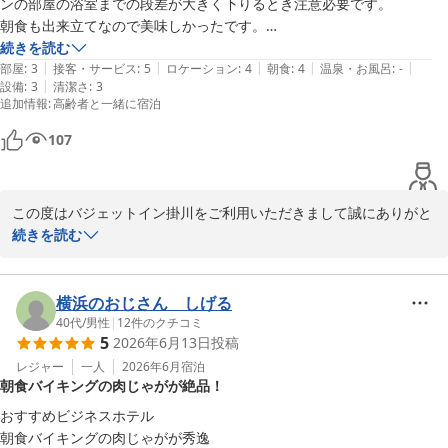
ンの部屋の浴室までの段差が大きく下りるとき注意必要です。

お忙しい中、ご投稿いただきありがとうございます。

朝食も出来立てなので美味しかったです。

スタッフの対応も満足しました。
続きを読む
バジェットイン掛川 
|
|
|
|
|
部屋
:
3
接客・サービス
:
5
ロケーション
:
4
朝食
:
4
温泉・お風呂
:
-
|
設備
:
3
清潔さ
:
3
バジェットイン掛川
追加情報
:
高齢者と一緒に宿泊
2026-07-06
107
この度はバジェットイン掛川をご利用いただきまして誠にありがと
うございます。

続きを読む
ご滞在中は、ごゆっくりお寛ぎいただけましたか。

朝食やスタッフの対応につきましても温かいお言葉をいただき、重
ねて御礼申し上げます。

横浜のおじさん しげる
浴室の段差につきまして、貴重なご意見をいただきありがとうござ
40代
/
男性
|
12
件のクチコミ
5
2026年6月13日
投稿
います。ご不便をおかけし申し訳ございません。こちらは施設内の
改善課題として今後の設備検討の参考にさせていただきます。

レジャー
一人
2026年6月
宿泊
朝食バイキングの肉じゃがが絶品！
これからもサービス向上に努めてまいります。

また掛川にお越しの際は、ぜひご利用をお待ちしております。

おすすめビジネスホテル

朝食バイキングの肉じゃがが秀逸
