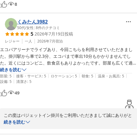
8
くみたん3982
50代
/
女性
|
8
件のクチコミ
5
2026年7月19日
投稿
レジャー
一人
2026年7月
宿泊
エコパアリーナでライブあり、今回こちらを利用させていただきまし
た。掛川駅から車で2.3分、エコパまで車出10分もかかりませんでし
た。近くにはコンビニ、飲食店もありよかったです。部屋も広くて過ご
しやすかったです。朝ごはん会場も混雑なく食べれました。スタッフの
続きを読む
|
|
|
|
|
対応もよかったです。
部屋
:
5
接客・サービス
:
5
ロケーション
:
5
朝食
:
5
温泉・お風呂
:
5
|
設備
:
5
清潔さ
:
5
49
この度はバジェットイン掛川をご利用いただきまして誠にありがと
うございます。

続きを読む
エコパアリーナでのライブ、お疲れ様でございました。

当ホテルは、JR新幹線掛川駅より車3分、徒歩約12分、東名高速掛