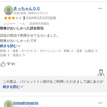
感謝しております。

ご滞在中は、ごゆっくりお寛ぎいただけましたか。

きっちゃん００
これからも皆様にご満足いただけるよう改善を重ねサービス向上に
50代
/
女性
|
26
件のクチコミ
3
2026年5月20日
投稿
努め、再度ご利用いただけるよう努めてまいります。

また掛川にお越しの際は、是非ご利用をお待ちしております。

レジャー
一人
2026年5月
宿泊
朝食がおいしかった試合前泊
お忙しい中、ご投稿いただきありがとうございます。

試合の前泊で利用させてもらいました。

バジェットイン掛川
朝食がおいしかったです
続きを読む
バジェットイン掛川
|
|
|
|
|
部屋
:
3
接客・サービス
:
3
ロケーション
:
3
朝食
:
3
温泉・お風呂
:
3
2026-06-19
|
設備
:
3
清潔さ
:
3
91
この度は、バジェットイン掛川をご利用いただきまして誠にありが
とうございます。

続きを読む
ご滞在中は、ごゆっくりお寛ぎいただけましたか。

朝食について、お褒めのお言葉を頂戴し、大変嬉しく思っておりま
す。また、スタッフの励みとなっております。

himehimerin