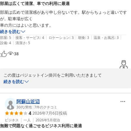
部屋は広くて清潔、車での利用に最適
いただけるようサービス向上に努めてまいります。

当ホテルはエコパへも車で10分とアクセスしやすく、周辺には花鳥
部屋は広めで清潔感があり申し分ないです。駅からちょっと遠いです
園もございます。

が、駐車場が広く

いただいた貴重なご感想は、今後のより良いサービス提供の参考と
車の方にはよいと思います。
させていただきます。

続きを読む
またのご利用を心よりお待ちしております。

|
|
|
|
|
部屋
:
5
接客・サービス
:
4
ロケーション
:
3
朝食
:
3
温泉・お風呂
:
3
お忙しい中、ご投稿いただきありがとうございます。

|
設備
:
4
清潔さ
:
5
38
バジェットイン掛川
バジェットイン掛川
2026-07-05
この度はバジェットイン掛川をご利用いただきまして

誠にありがとうございます。

続きを読む
お部屋の広さや清潔感についてお褒めのお言葉をいただき、大変嬉
しく思います。

当ホテルは、東名高速掛川ICより車１分という立地もあり、お車で
阿蘇山近辺
お越しのお客様には大変便利にご利用いただいております。駅から
30代
/
男性
|
7
件のクチコミ
4
2026年7月6日
投稿
は少々距離がございますが、駐車場を広く完備しておりますので、
今後も車でのご旅行の際にはぜひ当館をご利用ください。

ビジネス
一人
2026年5月
宿泊
無難で問題なく過ごせるビジネス利用に最適
今後もサービス向上に努めてまいります。
