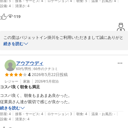
|
|
|
|
|
部屋
:
5
接客・サービス
:
4
ロケーション
:
4
朝食
:
5
温泉・お風呂
:
4
バジェットイン掛川
|
設備
:
4
清潔さ
:
4
バジェットイン掛川
119
2026-07-05
この度はバジェットイン掛川をご利用いただきまして誠にありがと
うございます。

続きを読む
静岡旅行でのご宿泊先に当ホテルをお選びいただき重ねて御礼申し
上げます。

「びっくりするくらい安く」とのご感想をいただき、当ホテルのコ
アウアウディ
ストパフォーマンスにご満足いただけたようで大変嬉しく思ってお
60代
/
男性
|
66
件のクチコミ
4
2026年5月22日
投稿
ります。

また、朝食につきましても美味しいとのお褒めの言葉をいただけた
レジャー
家族
2026年5月
宿泊
コスパ良く朝食も満足
こと、スタッフ一同、今後の励みとなります。

これからもご満足いただけるようサービス向上に努めてまいりま
コスパ良く、朝食もまあまあ良かった。

す。

従業員さん達が親切で感じが良かった。
また掛川にお越しの際は、ご利用をお待ちしております。

続きを読む
お忙しい中、ご投稿いただきありがとうございます。

|
|
|
|
|
部屋
:
4
接客・サービス
:
4
ロケーション
:
3
朝食
:
4
温泉・お風呂
:
-
|
設備
:
4
清潔さ
:
4
バジェットイン掛川