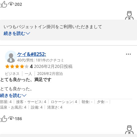
202
いつもバジェットイン掛川をご利用いただきまして

誠にありがとうございます。

続きを読む
ご滞在中は、ごゆっくりお寛ぎいただけていらっしゃいますか。

シャワーの件につきましては、早速、確認いたしました。

朝食メニューについては、改善を重ねてまいります。

ケイ&#8252;
貴重なご意見をお寄せいただきありがとうございます。

40代
/
男性
|
181
件のクチコミ
4
2026年2月20日
投稿
またお会いできる日をお待ちしております。

お忙しい中、ご投稿いただきありがとうございます。

ビジネス
一人
2026年2月
宿泊
とても良かった、満足です
バジェットイン掛川
とても良かった。
続きを読む
バジェットイン掛川
|
|
|
|
|
部屋
:
4
接客・サービス
:
4
ロケーション
:
4
朝食
:
-
夕食
:
-
2026-03-08
|
|
温泉・お風呂
:
4
設備
:
4
清潔さ
:
4
186