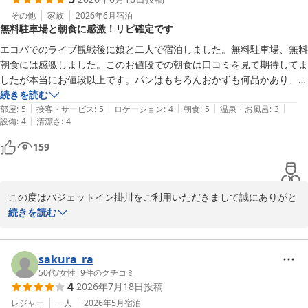
お車でお越しのお客様にも大変便利な立地となっております。

掛川へお越しの際は、ぜひまた当ホテルをご利用ください。

その他
家族
2026年6月
宿泊
無料駐車場と朝食に感激！リピ確定です
またのお越しをスタッフ一同、お待ちしております。

お忙しい中、ご投稿いただきありがとうございます。

エコパでのライブ観戦後に娘と二人で宿泊しました。無料駐車場、無料
朝食には感激しました。このお値段での朝食は口コミを見て期待してま
バジェットイン掛川
したが本当にお値段以上です。パンはもちろんおかずも何品かあり、白
飯の他にワカメご飯、ドリンクも何種類かあります。味噌汁も美味しか
続きを読む
バジェットイン掛川
|
|
|
|
|
ったです。スタッフが残りを確認して直ぐに足してました。チェックイ
部屋
:
5
接客・サービス
:
5
ロケーション
:
4
朝食
:
5
温泉・お風呂
:
3
2026-07-05
|
設備
:
4
清潔さ
:
4
ンした時にフロントにアメニティも置いてあります。次も絶対に宿泊し
ます。
159
この度はバジェットイン掛川をご利用いただきまして誠にありがと
うございます。

続きを読む
また、エコパでのライブ観戦後のご宿泊に当ホテルをお選びいただ
き、重ねて御礼申し上げます。

朝食や駐車場につきまして、ご満足いただけたご様子を伺い大変嬉
sakura_ra
しく思います。

50代
/
女性
|
9
件のクチコミ
4
2026年7月18日
投稿
特に朝食メニューやスタッフの対応についてお褒めの言葉をいただ
き、スタッフ一同励みになります。今後もお客様に快適にお過ごし
レジャー
一人
2026年5月
宿泊