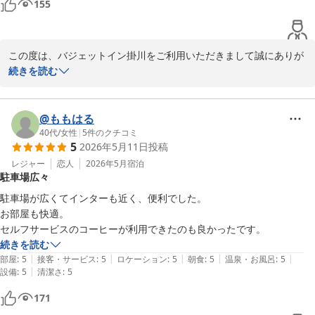
155
バジェットイン掛川
2026-07-05
この度は、バジェットイン掛川をご利用いただきまして誠にありが
とうございます。

続きを読む
ご滞在中は、ごゆっくりお寛ぎいただけましたか。

朝食、スタッフ対応についてお褒めのお言葉を頂戴し大変嬉しく思
っており、励みともなっております。

@ももはる
これからも皆様にご満足いただけるようサービス向上に努めてまい
40代
/
女性
|
5
件のクチコミ
5
2026年5月11日
投稿
ります。

また掛川にお越しの際は、是非ご利用をお待ちしております。

レジャー
恋人
2026年5月
宿泊
駐車場広々
お忙しい中、ご投稿いただきありがとうございます。

駐車場が広くてインターも近く、便利でした。

バジェットイン掛川
お部屋も快適。

セルフサービスのコーヒーが利用できたのも良かったです。
バジェットイン掛川
続きを読む
2026-06-19
|
|
|
|
|
部屋
:
5
接客・サービス
:
5
ロケーション
:
5
朝食
:
5
温泉・お風呂
:
5
|
設備
:
5
清潔さ
:
5
171