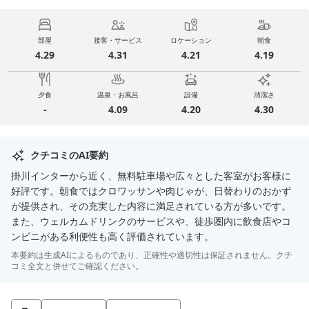
部屋
接客・サービス
ロケーション
朝食
4.29
4.31
4.21
4.19
夕食
温泉・お風呂
設備
清潔さ
-
4.09
4.20
4.30
クチコミのAI要約
掛川インターから近く、無料駐車場や広々とした客室がお客様に
好評です。朝食ではクロワッサンや肉じゃが、日替わりのおかず
が提供され、その充実した内容に満足されている方が多いです。
また、ウェルカムドリンクのサービスや、徒歩圏内に飲食店やコ
ンビニがある利便性も高く評価されています。
本要約は生成AIによるものであり、正確性や適切性は保証されません。クチ
コミ全文と併せてご確認ください。