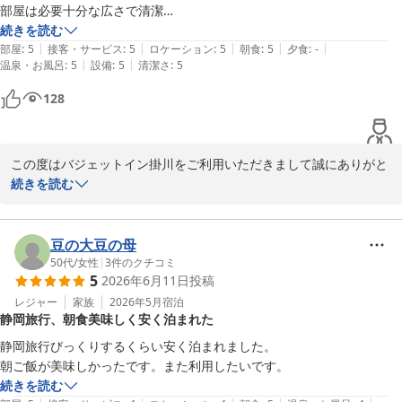
バジェットイン掛川 
部屋は必要十分な広さで清潔

駐車場は広くて停めやすい
続きを読む
バジェットイン掛川
|
|
|
|
|
部屋
:
5
接客・サービス
:
5
ロケーション
:
5
朝食
:
5
夕食
:
-
2026-07-05
|
|
温泉・お風呂
:
5
設備
:
5
清潔さ
:
5
128
この度はバジェットイン掛川をご利用いただきまして誠にありがと
うございます。

続きを読む
ご滞在中はごゆっくりお寛ぎいただけましたか。

朝食バイキングの肉じゃがにつきまして、お褒めのお言葉をいただ
き大変光栄です。調理スタッフにも共有し、今後の励みとさせてい
豆の大豆の母
ただきます。

50代
/
女性
|
3
件のクチコミ
5
2026年6月11日
投稿
また、お部屋の清潔さや駐車場の利便性についてもご満足いただけ
たご様子で、安心いたしました。

レジャー
家族
2026年5月
宿泊
静岡旅行、朝食美味しく安く泊まれた
今後もお客様に快適にお過ごしいただけるよう、サービスの向上に
努めてまいります。

静岡旅行びっくりするくらい安く泊まれました。

またのお越しを心よりお待ちしております。

お忙しい中、ご投稿いただきありがとうございます。

続きを読む