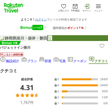
お気に入り
予約確認
ログイン
メニュー
静岡県
掛川・袋井・磐田
バジェットイン掛川
ふるさと納税対象
施設紹介
プラン
部屋
写真
クーポン
クチコミ
クチコミ
総合評価
5
284
件
4.31
4
349
件
3
56
件
2
12
件
1,767
件
1
6
件