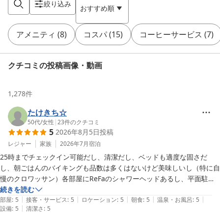
絞り込み
おすすめ順
アメニティ
(
8
)
コスパ
(
15
)
コーヒーサービス
(
7
)
クチコミの投稿画像・動画
1,278
件
たけきち☆
50代
/
女性
|
23
件のクチコミ
5
2026年8月5日
投稿
レジャー
家族
2026年7月
宿泊
25時までチェックイン可能だし、清潔だし、ベッドも適度な固さだ
し、朝ごはんのバイキングも品数は多くはないけど美味しいし（特に自
慢のクロワッサン）各部屋にReFaのシャワーヘッドあるし、平面駐車
場は無料だし。色々いいのに更に直前割プランがある。ここ数年で一番
続きを読む
|
|
|
|
|
のお得感です(^o^)
部屋
:
5
接客・サービス
:
5
ロケーション
:
5
朝食
:
5
温泉・お風呂
:
5
|
設備
:
5
清潔さ
:
5