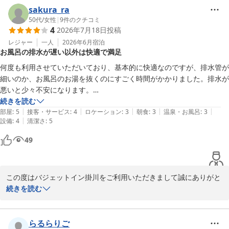
川ICより車１分、エコパ・つま恋、車で10分という立地ですので、
sakura_ra
イベントの拠点として快適にお過ごしいただけたようで何よりで
50代
/
女性
|
9
件のクチコミ
4
2026年7月18日
投稿
す。

また、お部屋や朝食会場の混雑状況、周辺環境に関しましてもご満
レジャー
一人
2026年6月
宿泊
お風呂の排水が遅い以外は快適で満足
足いただけたご様子を伺い、大変嬉しく存じます。スタッフの対応
につきましてもお褒めのお言葉をいただき、心より感謝申し上げま
何度も利用させていただいており、基本的に快適なのですが、排水管が
す。

細いのか、お風呂のお湯を抜くのにすごく時間がかかりました。排水が
また掛川方面へお越しの際は、ぜひ当ホテルをご利用ください。

悪いと少々不安になります。

またのお越しをスタッフ一同お待ちしております。

それ以外は問題ないです。ベッドも広くて大の字で寝られるし、窓側の
続きを読む
お忙しい中、ご投稿いただきありがとうございます。

|
|
|
|
|
端から端まで机になっているところもとても良いです。
部屋
:
5
接客・サービス
:
4
ロケーション
:
3
朝食
:
3
温泉・お風呂
:
3
|
設備
:
4
清潔さ
:
5
バジェットイン掛川 
49
バジェットイン掛川
2026-07-23
この度はバジェットイン掛川をご利用いただきまして誠にありがと
うございます。

続きを読む
また、日頃より当ホテルをご愛顧いただいておりますこと、重ねて
御礼申し上げます。

快適にお過ごしいただけたとのこと、特にベッドやデスクの使い勝
らるらりご