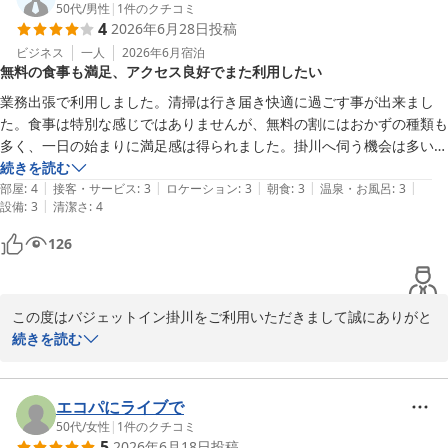
手についてお褒めの言葉をいただき、大変嬉しく存じます。

50代
/
男性
|
1
件のクチコミ
4
2026年6月28日
投稿
一方で、お風呂の排水に関しましてご不便をおかけし、誠に申し訳
ございません。排水の状況につきましては、早急に確認を行い、今
ビジネス
一人
2026年6月
宿泊
無料の食事も満足、アクセス良好でまた利用したい
後のメンテナンスの参考にさせていただきます。

お客様に安心してご利用いただけるよう、設備の維持・管理に努め
業務出張で利用しました。清掃は行き届き快適に過ごす事が出来まし
てまいります。貴重なご意見をいただき、ありがとうございまし
た。食事は特別な感じではありませんが、無料の割にはおかずの種類も
た。

多く、一日の始まりに満足感は得られました。掛川へ伺う機会は多いの
またのお越しを心よりお待ちしております。

でまた利用したいと思います。インターからも近いのでアクセスも良か
続きを読む
お忙しい中、ご投稿いただきありがとうございます。

|
|
|
|
|
ったです。
部屋
:
4
接客・サービス
:
3
ロケーション
:
3
朝食
:
3
温泉・お風呂
:
3
|
設備
:
3
清潔さ
:
4
バジェットイン掛川
126
バジェットイン掛川
2026-07-23
この度はバジェットイン掛川をご利用いただきまして誠にありがと
うございます。

続きを読む
出張でのご滞在、快適にお過ごしいただけたとのこと、大変嬉しく
思います。

当ホテルの無料朝食につきましてもご満足いただけたご様子で、光
エコパにライブで
栄でございます。また、当ホテルは東名高速掛川ICより車１分と、
50代
/
女性
|
1
件のクチコミ
5
2026年6月18日
投稿