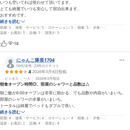
これからもご満足いただけるようサービス向上に努めてまいりま
いつも空いてれば使わせて頂いてます。

す。

とても綺麗でいつも安心して宿泊出来ます。

また掛川にお越しの際は、ご利用をお待ちしております。

おすすめです。
お忙しい中、ご投稿いただきありがとうございます。

続きを読む
|
|
|
|
|
部屋
:
5
接客・サービス
:
5
ロケーション
:
5
朝食
:
5
夕食
:
-
バジェットイン掛川
|
|
温泉・お風呂
:
5
設備
:
5
清潔さ
:
5
バジェットイン掛川
18
2026-04-05
にゃんこ隊長1704
50代
/
女性
|
23
件のクチコミ
4
2026年3月4日
投稿
ビジネス
一人
2026年3月
宿泊
朝食オープン時間◎、部屋のシャワーと品数は△
朝ご飯が6:00オープンは非常に助かる、でも品数や内容がいまいち。

部屋のシャワーの水量がいまいち。

トータルは綺麗でベッドもダブルで良い。
続きを読む
|
|
|
|
|
部屋
:
4
接客・サービス
:
4
ロケーション
:
4
朝食
:
2
夕食
:
-
|
|
温泉・お風呂
:
2
設備
:
4
清潔さ
:
4