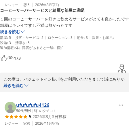
お忙しい中、ご投稿いただきありがとうございます。

レジャー
恋人
2026年3月
宿泊
コーヒーサーバーサービスと綺麗な部屋に満足
バジェットイン掛川
１回のコーヒーサーバーを好きに飲めるサービスがとても良かったです

バジェットイン掛川
続きを読む
2026-02-28
|
|
|
|
|
部屋
:
5
接客・サービス
:
5
ロケーション
:
3
朝食
:
3
温泉・お風呂
:
-
|
設備
:
3
清潔さ
:
5
追加情報
:
体に障害がある方と一緒に宿泊
173
この度は、バジェットイン掛川をご利用いただきまして誠にありが
とうございます。

続きを読む
ご滞在中は、ごゆっくりお寛ぎいただけたでしょうか。

ウェルカムドリンクサービスについては、24時まで何度でもご利用
可能でございます。勿論、お部屋にお持ちいただいても結構でござ
ufufufufu4126
います。お部屋でお寛ぎいただければと思っております。

50代
/
男性
|
6
件のクチコミ
5
2026年3月5日
投稿
お部屋についてもお褒めのお言葉をいただき嬉しく思っておりま
す。

レジャー
家族
2026年1月
宿泊