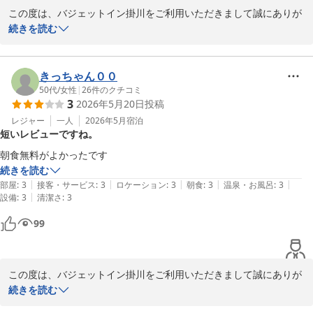
この度は、バジェットイン掛川をご利用いただきまして誠にありが
とうございます。

続きを読む
ご滞在中は、ごゆっくりお寛ぎいただけましたか。

お部屋についてお褒めのお言葉を頂戴し嬉しく思っております。

喫煙所については、喫煙客室のご用意もございますが満室の際は、
きっちゃん００
1F喫煙所でのご利用のみとなります。ご不便をおかけしました。

50代
/
女性
|
26
件のクチコミ
3
2026年5月20日
投稿
またご利用いただけるとのお言葉を頂戴できたこと、大変励みとな
ります。

レジャー
一人
2026年5月
宿泊
短いレビューですね。
これからもサービス向上に努めてまいります。

またのご利用をお待ちしております。

朝食無料がよかったです
お忙しい中、ご投稿いただきありがとうございます。

続きを読む
|
|
|
|
|
部屋
:
3
接客・サービス
:
3
ロケーション
:
3
朝食
:
3
温泉・お風呂
:
3
バジェットイン掛川
|
設備
:
3
清潔さ
:
3
バジェットイン掛川
99
2026-06-03
この度は、バジェットイン掛川をご利用いただきまして誠にありが
とうございます。

続きを読む
数多くある宿泊施設から当ホテルをお選びいただき
