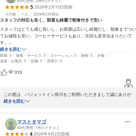
これからもご満足いただけるようサービス向上に努めてまいりま
60代
/
女性
|
29
件のクチコミ
5
2026年2月15日
投稿
す。

また掛川にお越しの際は、ご利用をお待ちしております。

その他
一人
2026年2月
宿泊
スタッフの対応も良く、部屋も綺麗で朝食付きで安い
お忙しい中、ご投稿いただきありがとうございます。

スタッフはとても感じ良いし、お部屋は広いし綺麗だし、朝食までつい
バジェットイン掛川
てお値段も安い。コーヒーサービスもあり、次回も是非泊まりたいで
す。

バジェットイン掛川
受付から客室清掃の方、キッチンの方まで、とても感じ良い接客、挨拶
続きを読む
2026-06-03
|
|
|
|
|
で、気持ちの良い宿泊ができました。ありがとうございましたm(__)m
部屋
:
5
接客・サービス
:
5
ロケーション
:
5
朝食
:
5
夕食
:
-
|
|
温泉・お風呂
:
5
設備
:
5
清潔さ
:
5
313
この度は、バジェットイン掛川をご利用いただきまして誠にありが
とうございます。

続きを読む
ご滞在中は、ごゆっくりお寛ぎいただけたでしょうか。

スタッフ対応についてお褒めのお言葉をいただき大変嬉しく思って
おります。次回の機会にもご利用い

マスとタマゴ
ただけるとのお声は、大変励みにもなっております。

40代
/
男性
|
1
件のクチコミ
4
2026年4月2日
投稿
またのご利用をお待ちしております。
