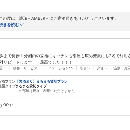
この度は、琥珀－AMBER－にご宿泊頂きありがとうございます。

続きを読む
ご満足頂けた様で私共も大変、喜ばしく励みになります。

2018-09-11
浜まで徒歩１分圏内の立地にキッチンも部屋も広め贅沢にも2名で利用さ
対リピートします！！最高でした！！！
|
|
|
|
|
屋
:
5
接客・サービス
:
3
ロケーション
:
5
朝食
:
-
夕食
:
-
温泉・お
宿泊プラン
【素泊まり】まるまる貸切プラン
部屋タイプ
まるまる貸切タイプ
この部屋は現在ご利用いただけません
11