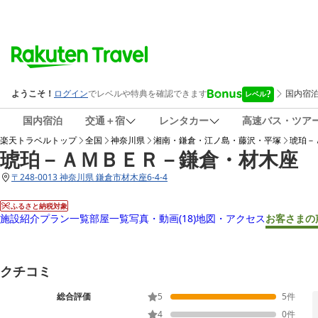
国内宿泊
交通＋宿
レンタカー
高速バス・ツア
楽天トラベルトップ
全国
神奈川県
湘南・鎌倉・江ノ島・藤沢・平塚
琥珀－
琥珀－ＡＭＢＥＲ－鎌倉・材木座
〒
248-0013 神奈川県 鎌倉市材木座6-4-4
ふるさと納税対象
施設紹介
プラン一覧
部屋一覧
写真・動画
(18)
地図・アクセス
お客さまの
クチコミ
総合評価
5
5
件
4
0
件