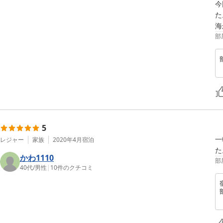
今
た
部
5
一
レジャー
家族
2020年4月
宿泊
た
かわ1110
部
40代
/
男性
|
10
件のクチコミ