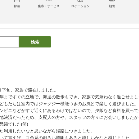
部屋
接客・サービス
ロケーション
朝食
-
-
-
-
検索
月下旬、家族で滞在しました。

岸まですぐの立地で、海辺の散歩もでき、家族で気兼ねなく過ごせました
どもたちは室内ではジャグジー機能つきのお風呂で楽しく遊びました。

ンビニなどがすぐ近くにあるわけではないので、夕飯など食料を買って
地決済だったため、支配人の方や、スタッフの方々にお会いしましたが
恐縮でした(笑)

た利用したいなと思いながら帰路につきました。

いて言えば、白色系の明るい照明もあると嬉しいかなと感じました。
