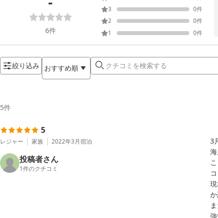
-
3
0
件
2
0
件
6
件
1
0
件
絞り込み
おすすめ順
5
件
5
3
レジャー
家族
2022年3月
宿泊
海
投稿者さん
こ
1
件のクチコミ
コ
現
か
ま
強