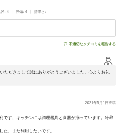
|
|
風呂
:
4
設備
:
4
清潔さ
:
-
不適切なクチコミを報告する
珀をお選びいただきまして誠にありがとうございました。心よりお礼
お礼申し上げます。

。恐縮ではございますが、より一層お客様にお喜びをいた
2021年5月1日
投稿
ご宿泊を心よりお待ち申し上げております。

利です。キッチンには調理器具と食器が揃っています。冷蔵
した。また利用したいです。
