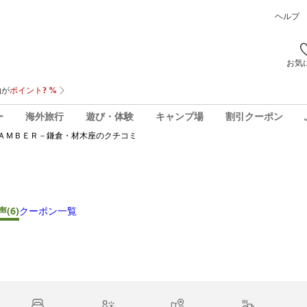
ヘルプ
お気
ー
海外旅行
遊び・体験
キャンプ場
割引クーポン
ＡＭＢＥＲ－鎌倉・材木座
のクチコミ
声
(6)
クーポン一覧