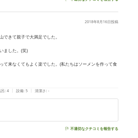
2018年8月16日
投稿
山できて親子で大満足でした。

した。(笑)

って来なくてもよく楽でした。(私たちはソーメンを作って食
|
|
風呂
:
4
設備
:
5
清潔さ
:
-
不適切なクチコミを報告する