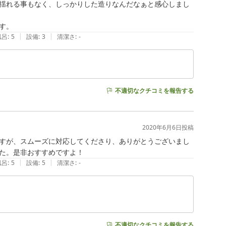
揺れる事もなく、しっかりした造りなんだなぁと感心しまし
|
|
風呂
:
5
設備
:
3
清潔さ
:
-
不適切なクチコミを報告する
2020年6月6日
投稿
すが、スムーズに対応してくださり、ありがとうございまし
た。是非おすすめですよ！
|
|
風呂
:
5
設備
:
5
清潔さ
:
-
不適切なクチコミを報告する