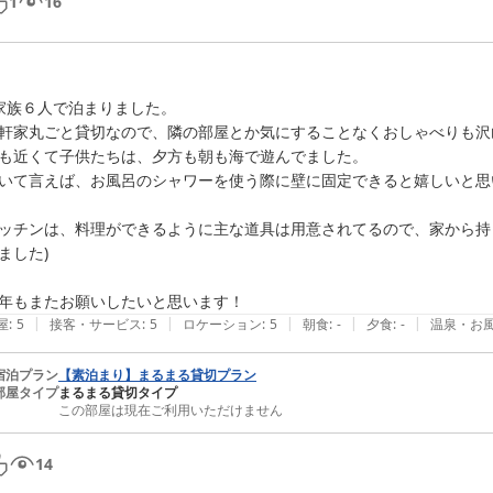
1
16
家族６人で泊まりました。

軒家丸ごと貸切なので、隣の部屋とか気にすることなくおしゃべりも沢
も近くて子供たちは、夕方も朝も海で遊んでました。

いて言えば、お風呂のシャワーを使う際に壁に固定できると嬉しいと思いま
ッチンは、料理ができるように主な道具は用意されてるので、家から持
ました)

年もまたお願いしたいと思います！
|
|
|
|
|
屋
:
5
接客・サービス
:
5
ロケーション
:
5
朝食
:
-
夕食
:
-
温泉・お
宿泊プラン
【素泊まり】まるまる貸切プラン
部屋タイプ
まるまる貸切タイプ
この部屋は現在ご利用いただけません
14