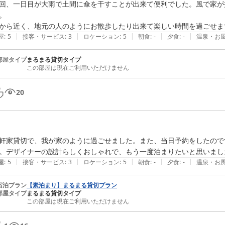
回、一日目が大雨で土間に傘を干すことが出来て便利でした。風で家が
。

|
|
|
|
|
屋
:
5
接客・サービス
:
3
ロケーション
:
5
朝食
:
-
夕食
:
-
温泉・お
部屋タイプ
まるまる貸切タイプ
この部屋は現在ご利用いただけません
20
軒家貸切で、我が家のように過ごせました。また、当日予約をしたので
。デザイナーの設計らしくおしゃれで、もう一度泊まりたいと思いまし
|
|
|
|
|
屋
:
5
接客・サービス
:
3
ロケーション
:
5
朝食
:
-
夕食
:
-
温泉・お
宿泊プラン
【素泊まり】まるまる貸切プラン
部屋タイプ
まるまる貸切タイプ
この部屋は現在ご利用いただけません