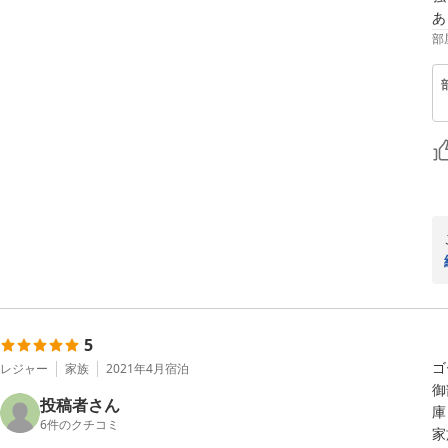
あ
部
5
ゴ
レジャー
家族
2021年4月
宿泊
御
投稿者さん
庫
6
件のクチコミ
家