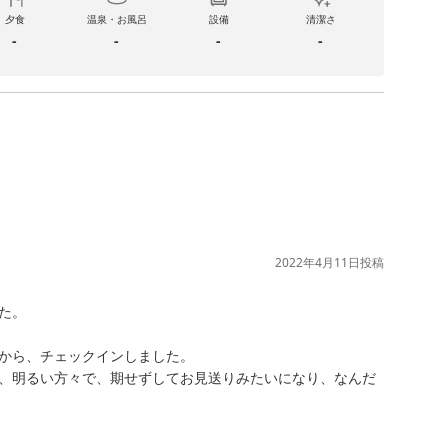
夕食
温泉・お風呂
設備
清潔さ
-
-
-
-
2022年4月11日
投稿
。

から、チェックインしました。

、明るい方々で、期せずしてお見送りみたいになり、なんだ