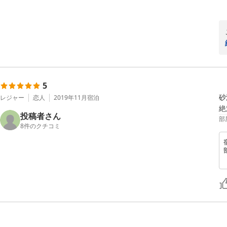
5
砂
レジャー
恋人
2019年11月
宿泊
絶
投稿者さん
部
8
件のクチコミ