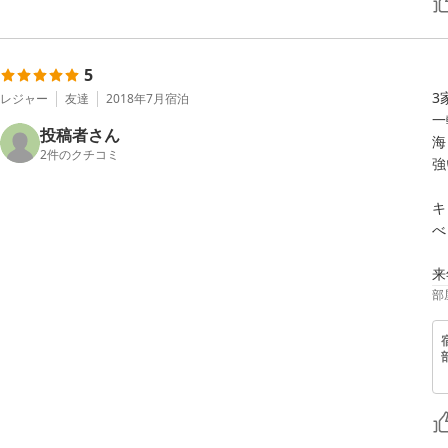
5
3
レジャー
友達
2018年7月
宿泊
一
投稿者さん
海
2
件のクチコミ
強
キ
べ
来
部