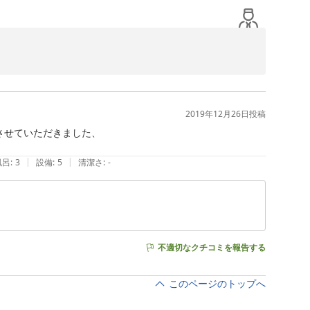
2019年12月26日
投稿
せていただきました、

|
|
風呂
:
3
設備
:
5
清潔さ
:
-
不適切なクチコミを報告する
このページのトップへ