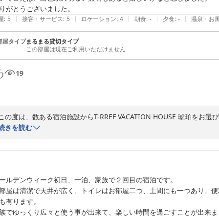
りがとうございました。
|
|
|
|
|
屋
:
5
接客・サービス
:
5
ロケーション
:
4
朝食
:
-
夕食
:
-
温泉・お
部屋タイプ
まるまる貸切タイプ
この部屋は現在ご利用いただけません
19
この度は、数ある宿泊施設からT-RREF VACATION HOUSE 琥
申し上げます。また、暖かいご感想をお寄せいただきましたこと、重ねて
続きを読む
このような嬉しく、ありがたいお言葉を拝読し、大変喜ばしい限りです
だける場を目指し、精進を重ねて参ります。

ールデンウィーク初日、一泊、家族で２回目の宿泊です。

お近くへお出かけの折には、是非またお立ち寄りくださいませ。またの
部屋は清潔で天井が広く、トイレはお部屋二つ、土間にも一つあり、便
も有ります。

族でゆっくり広々と使う事が出来て、楽しい時間を過ごすことが出来ま
2022-04-12