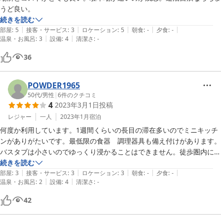
うど良い。
続きを読む
|
|
|
|
|
部屋
:
5
接客・サービス
:
3
ロケーション
:
5
朝食
:
-
夕食
:
-
|
|
温泉・お風呂
:
3
設備
:
4
清潔さ
:
-
36
POWDER1965
50代
/
男性
|
6
件のクチコミ
4
2023年3月1日
投稿
レジャー
一人
2023年1月
宿泊
何度か利用しています。1週間くらいの長目の滞在多いのでミニキッチ
ンがありがたいです。最低限の食器　調理器具も備え付けがあります。
バスタブは小さいのでゆっくり浸かることはできません。徒歩圏内にス
ーパーもあるので便利です。コインランドリー使うなら事前にコイン用
続きを読む
|
|
|
|
|
意した方がいい。基本無人なので両替できません。
部屋
:
3
接客・サービス
:
3
ロケーション
:
3
朝食
:
-
夕食
:
-
|
|
温泉・お風呂
:
2
設備
:
4
清潔さ
:
-
42