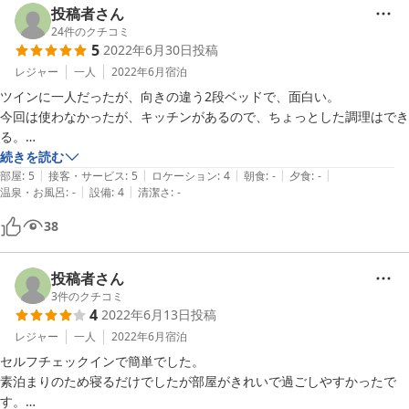
投稿者さん
24
件のクチコミ
5
2022年6月30日
投稿
レジャー
一人
2022年6月
宿泊
ツインに一人だったが、向きの違う2段ベッドで、面白い。

今回は使わなかったが、キッチンがあるので、ちょっとした調理はでき
る。

無人チェックインで人は全くいないが、特に困ることはなかった。

続きを読む
|
|
|
|
|
TVは、チャンネルの他、Chromecast（クロームキャスト）で自分のス
部屋
:
5
接客・サービス
:
5
ロケーション
:
4
朝食
:
-
夕食
:
-
|
|
温泉・お風呂
:
-
設備
:
4
清潔さ
:
-
マートフォンの映像・音楽を流せるので、ゆっくり過ごせた。
38
投稿者さん
3
件のクチコミ
4
2022年6月13日
投稿
レジャー
一人
2022年6月
宿泊
セルフチェックインで簡単でした。

素泊まりのため寝るだけでしたが部屋がきれいで過ごしやすかったで
す。
