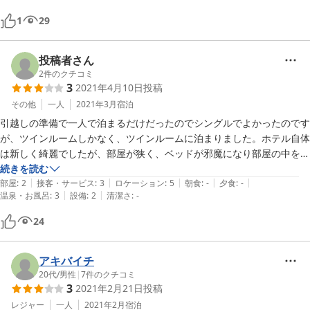
こわかったのでドアロックバーもすることをおすすめします。
1
29
投稿者さん
2
件のクチコミ
3
2021年4月10日
投稿
その他
一人
2021年3月
宿泊
引越しの準備で一人で泊まるだけだったのでシングルでよかったのです
が、ツインルームしかなく、ツインルームに泊まりました。ホテル自体
は新しく綺麗でしたが、部屋が狭く、ベッドが邪魔になり部屋の中を歩
くのに不便。部屋に対してテレビが大きすぎ、テレビとベッドの距離が
続きを読む
|
|
|
|
|
近すぎ目が疲れる。

部屋
:
2
接客・サービス
:
3
ロケーション
:
5
朝食
:
-
夕食
:
-
|
|
温泉・お風呂
:
3
設備
:
2
清潔さ
:
-
アメニティに関しては前の人が泊まった時の空袋がそのままセットされ
ていて残念でした。

24
連泊したのですが、部屋のゴミや、シーツはチェックアウトまで交換無
し。

チェックイン、チェックアウトは機械操作で、初めて操作するので不安
アキバイチ
はありました。
20代
/
男性
|
7
件のクチコミ
3
2021年2月21日
投稿
レジャー
一人
2021年2月
宿泊