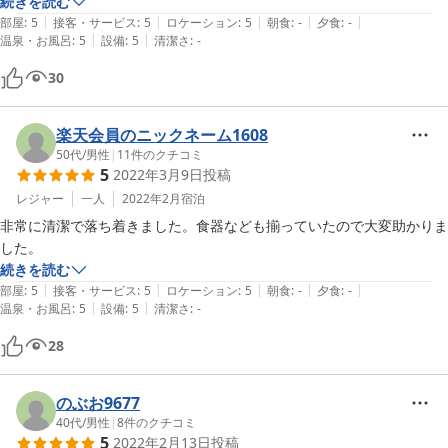
続きを読む
|
|
|
|
|
部屋
:
5
接客・サービス
:
5
ロケーション
:
5
朝食
:
-
夕食
:
-
|
|
温泉・お風呂
:
5
設備
:
5
清潔さ
:
-
30
楽天会員のニックネーム1608
50代
/
男性
|
11
件のクチコミ
5
2022年3月9日
投稿
レジャー
一人
2022年2月
宿泊
非常に清潔で落ち着きました。食器なども揃っていたので大変助かりま
した。
続きを読む
|
|
|
|
|
部屋
:
5
接客・サービス
:
5
ロケーション
:
5
朝食
:
-
夕食
:
-
|
|
温泉・お風呂
:
5
設備
:
5
清潔さ
:
-
28
のぶお9677
40代
/
男性
|
8
件のクチコミ
5
2022年2月13日
投稿