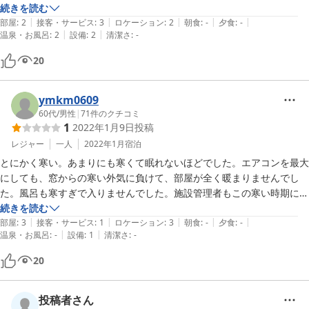
続きを読む
|
|
|
|
|
部屋
:
2
接客・サービス
:
3
ロケーション
:
2
朝食
:
-
夕食
:
-
|
|
温泉・お風呂
:
2
設備
:
2
清潔さ
:
-
20
ymkm0609
60代
/
男性
|
71
件のクチコミ
1
2022年1月9日
投稿
レジャー
一人
2022年1月
宿泊
とにかく寒い。あまりにも寒くて眠れないほどでした。エアコンを最大
にしても、窓からの寒い外気に負けて、部屋が全く暖まりませんでし
た。風呂も寒すぎで入りませんでした。施設管理者もこの寒い時期に泊
まってみたほうがいいですよ。倶知安の他のホテルでこんなに寒いこと
続きを読む
|
|
|
|
|
はありませんでした。毛布もなしでした。最低です。

部屋
:
3
接客・サービス
:
1
ロケーション
:
3
朝食
:
-
夕食
:
-
|
|
温泉・お風呂
:
-
設備
:
1
清潔さ
:
-
ひどすぎます。
20
投稿者さん