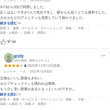
ビジネス
一人
2023年3月
宿泊
3/13から3泊で利用しました。

広くはないですが1人で充分ですし、駅からも近くとても便利でした。
タオルなどのアメニティも充実していて助かりました。
続きを読む
|
|
|
|
|
部屋
:
5
接客・サービス
:
5
ロケーション
:
5
朝食
:
-
夕食
:
-
|
|
温泉・お風呂
:
-
設備
:
5
清潔さ
:
-
39
grvly
50代
/
男性
|
38
件のクチコミ
4
2022年12月12日
投稿
レジャー
一人
2022年12月
宿泊
立地もいいし部屋もきれい。

セルフチェックインも慣れれば簡単。

もう少し安い部屋があるともっといいのですが

続きを読む
|
|
|
|
|
部屋
:
4
接客・サービス
:
4
ロケーション
:
5
朝食
:
-
夕食
:
-
|
|
温泉・お風呂
:
3
設備
:
4
清潔さ
:
-