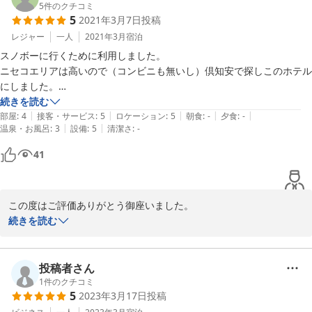
5
件のクチコミ
5
2021年3月7日
投稿
レジャー
一人
2021年3月
宿泊
スノボーに行くために利用しました。

ニセコエリアは高いので（コンビニも無いし）倶知安で探しこのホテル
にしました。

まだ新しく奇麗でした。

続きを読む
|
|
|
|
|
タクシーの人にはまだ認知されてなく　何となく解ると言ってました。

部屋
:
4
接客・サービス
:
5
ロケーション
:
5
朝食
:
-
夕食
:
-
|
|
温泉・お風呂
:
3
設備
:
5
清潔さ
:
-
キッチン付きなので近所のAコープで買い物して自炊できます。

部屋は狭いですが2段ベッドで空間をうまく利用してます。

41
二人だと窮屈だと思いますが一人なら快適に過ごせると思います。

ネットも爆速でテレビがミラーリングできます.YouTubeのみ。

ニセコに行くときはまた利用したいと思います。

この度はご評価ありがとう御座いました。

お客様からの評価を参考に今後もお客様が快適にすごせるホテル環
続きを読む
境維持に努力をして参りますので、今後ともどうぞよろしくお願い
致します。

この度はありがとう御座いました。
投稿者さん
1
件のクチコミ
2021-03-29
5
2023年3月17日
投稿