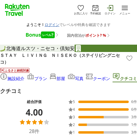
お気に入り
予約確認
ログイン
メニュー
北海道
ルスツ・ニセコ・倶知安
ＳＴＡＹ ＬＩＶＩＮＧ ＮＩＳＥＫＯ（ステイリビングニセ
コ）
ふるさと納税対象
施設紹介
プラン
部屋
写真
クーポン
クチコミ
クチコミ
総合評価
5
6
件
4.00
4
6
件
3
3
件
2
1
件
28
件
1
3
件