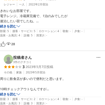
レジャー
一人
2022年2月
宿泊
きれいなお部屋です。

電子レンジ。冷蔵庫完備で、1泊のみでしたが

連泊したい宿でしたね。

次回あれば是非利用したい。
続きを読む
|
|
|
|
|
部屋
:
5
接客・サービス
:
5
ロケーション
:
4
朝食
:
-
夕食
:
-
|
|
温泉・お風呂
:
4
設備
:
5
清潔さ
:
-
28
投稿者さん
3
件のクチコミ
3
2023年5月7日
投稿
その他
家族
2023年5月
宿泊
周りに飲食店が多いので便利だと思います。

10時チェックアウトなんですが

朝の清掃が始まると

続きを読む
|
|
|
|
|
清掃の方の話し声が気になったのと部屋にいたのですが、チェックアウ
部屋
:
3
接客・サービス
:
2
ロケーション
:
4
朝食
:
-
夕食
:
-
|
|
温泉・お風呂
:
3
設備
:
3
清潔さ
:
-
トしたと思ったのかドアをパスワードで開けられたのが
