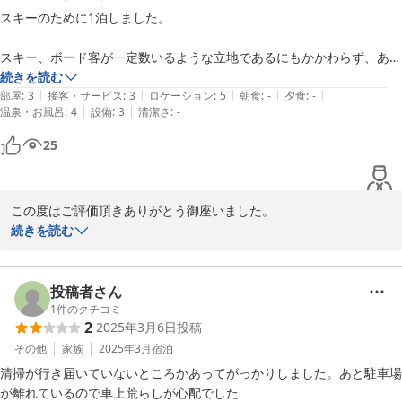
スキーのために1泊しました。

スキー、ボード客が一定数いるような立地であるにもかかわらず、あま
りそういった利用が想定されていないような客室レイアウトでした(狭
続きを読む
|
|
|
|
|
くて、スキーを干しておくことすらできない)。

部屋
:
3
接客・サービス
:
3
ロケーション
:
5
朝食
:
-
夕食
:
-
|
|
温泉・お風呂
:
4
設備
:
3
清潔さ
:
-
駐車場少し離れており、便利とは言い難かったです。

25
フロントが無人のため、よくも悪くも滞在中一度もスタッフに会いませ
んでした。

この度はご評価頂きありがとう御座いました。

お客様から頂いた貴重なご意見を参考に今後の改善課題とさせて頂
続きを読む
ホテルそのものの立地と価格については、とてもよかったっです。
きます。

この度はありがとう御座いました。

次回もお待ちしております。
投稿者さん
1
件のクチコミ
2021-03-29
2
2025年3月6日
投稿
その他
家族
2025年3月
宿泊
清掃が行き届いていないところかあってがっかりしました。あと駐車場
が離れているので車上荒らしが心配でした