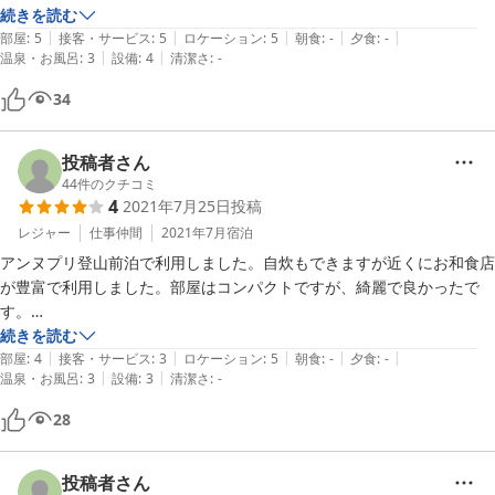
気になる点としてはチェックインシステムに名前が表示されるので個人
続きを読む
|
|
|
|
|
情報的にはどうかなと思います。
部屋
:
5
接客・サービス
:
5
ロケーション
:
5
朝食
:
-
夕食
:
-
|
|
温泉・お風呂
:
3
設備
:
4
清潔さ
:
-
34
投稿者さん
44
件のクチコミ
4
2021年7月25日
投稿
レジャー
仕事仲間
2021年7月
宿泊
アンヌプリ登山前泊で利用しました。自炊もできますが近くにお和食店
が豊富で利用しました。部屋はコンパクトですが、綺麗で良かったで
す。

駐車場が少し離れているため、車上荒らしの心配をしていましたが、大
続きを読む
|
|
|
|
|
丈夫でした。
部屋
:
4
接客・サービス
:
3
ロケーション
:
5
朝食
:
-
夕食
:
-
|
|
温泉・お風呂
:
3
設備
:
3
清潔さ
:
-
28
投稿者さん