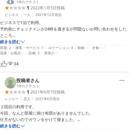
1
件のクチコミ
1
2022年1月5日
投稿
ビジネス
一人
2021年12月
宿泊
ビジネスで1泊で利用。

予約前にチェックインが24時を過ぎるが問題ないか問い合わせをした
ところ

問題ないとのことで予約。

続きを読む
|
|
|
|
|
当日も20時ごろに連絡し、やはりチェックインが24時を過ぎると伝え
部屋
:
2
接客・サービス
:
1
ロケーション
:
4
朝食
:
-
夕食
:
-
|
|
温泉・お風呂
:
-
設備
:
3
清潔さ
:
-
たところ

問題なし、別途ショートメッセージで予約番号を送るのでそれを入れれ
24
ばチェックインできます、と

案内をいただいたが24時過ぎにチェックイン機に予約番号を入れるが
何度やっても

投稿者さん
予約番号が見つかりません。と表示されてしまい、受付にあった電話で
1
件のクチコミ
1
2021年6月7日
投稿
電話したところ

ゼロをオーにして入力してみてください、などといろいろ試すはめにな
レジャー
恋人
2021年6月
宿泊
り

２回目の利用です。

結局、管理の人が来るまで待機する事になり、その人も何度も予約番号
今回、なんと部屋に掛け布団がありませんでした。

を入れるが

仕方がないのでガウンをかけて寝ました。

結局予約番号が見つからないと表示されてしまうため、鍵にて部屋まで
冬でしたら厳しいと思います。

続きを読む