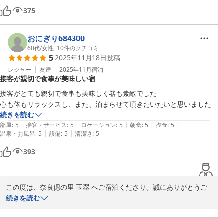
2026-04-15
日常を脱ぎ捨て、粛々とした空気の中でお過ごしいただけたご様子
375
を拝読し、私共も胸が熱くなる思いでございます。

「一度は訪れるに値する宿」との過分なるお褒めを汚さぬよう、こ
れからも静寂と清潔を磨き抜き、いつお帰りいただいても「完璧」
おにぎり684300
な癒やしの世界をご用意してお待ちしております。

60代
/
女性
|
10
件のクチコミ
5
2025年11月18日
投稿
伊豆の四季はまた異なる美しさを庭園に運んでまいります。

レジャー
友達
2025年11月
宿泊
再び、自然の息吹を感じにいらしてくださいませ。

接客が親切で食事が美味しい宿
接客がとても親切で食事も美味しく器も素敵でした

「感謝、感謝！！」と、この度のご宿泊にて感じていただいた強い
心も体もリラックスし、また、泊まらせて頂きたいたいと思いました
お気持ちと、当館に対して抱いてくださった深い愛情を、とても熱
続きを読む
いお言葉と激励の数々から感じ、この上なく嬉しく存じておりま
|
|
|
|
|
部屋
:
5
接客・サービス
:
5
ロケーション
:
5
朝食
:
5
夕食
:
5
す。

|
|
温泉・お風呂
:
5
設備
:
5
清潔さ
:
5
393
再会の日を、スタッフ一同、心よりお待ち申し上げております。

時節柄、皆様ご自愛専一にてお過ごしくださいませ。

奈良偲の里 玉翠

この度は、奈良偲の里 玉翠 へご宿泊くださり、誠にありがとうご
支配人 後藤
ざいます。

続きを読む
奈良偲の里 玉翠