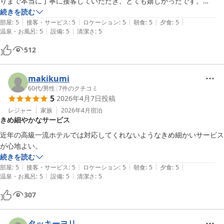
りまで本当に丁寧に接客していただき、とても嬉しかったです。

続きを読む
|
|
|
|
|
担当してくださった女性スタッフの方をはじめ、館内でお会いした皆様
部屋
:
5
接客・サービス
:
5
ロケーション
:
5
朝食
:
5
夕食
:
5
|
|
温泉・お風呂
:
5
設備
:
5
清潔さ
:
5
がとても親切で、終始気持ちよく過ごせました。

客室露天風呂が2つもあり館内も綺麗で、温泉の質、温度もすごく良く
512
てしっかり癒やされました。

お部屋食でいただいた金目鯛の煮付けや鮑、サーロインステーキはどれ
makikumi
も本当に美味しく、普段少食な彼女が「美味しい」と言いながらたくさ
60代
/
男性
|
7
件のクチコミ
5
2026年4月7日
投稿
ん食べていたのが印象的でした。

バースデーケーキもペロリと完食していて、こちらまで幸せな気持ちに
レジャー
家族
2026年4月
宿泊
きめ細やかなサービス
なりました。

近年の高級一流ホテルでは対応してくれないようなきめ細かいサービス
大切な記念日を素敵な思い出にしていただき、本当にありがとうござい
が心地よい。
ました。

続きを読む
|
|
|
|
|
部屋
:
5
接客・サービス
:
5
ロケーション
:
5
朝食
:
5
夕食
:
5
|
|
温泉・お風呂
:
5
設備
:
5
清潔さ
:
5
307
タッキーヨリ