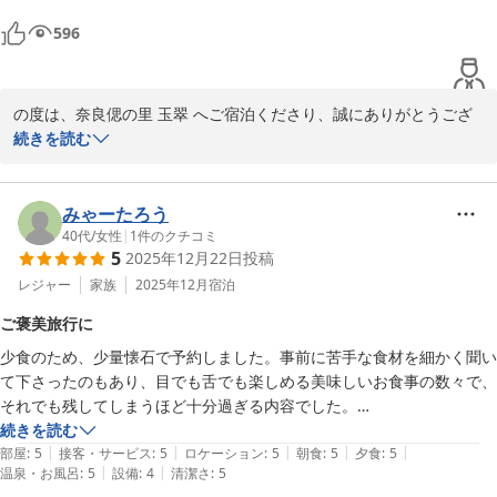
596
の度は、奈良偲の里 玉翠 へご宿泊くださり、誠にありがとうござ
います。

続きを読む
お食事につきまして、「最高」とのこの上ないお言葉を頂戴し、胸
が熱くなる思いでございます。

みゃーたろう
伊豆の恵みを心ゆくまでお愉しみいただけたご様子を伺い、私共も
40代
/
女性
|
1
件のクチコミ
5
2025年12月22日
投稿
誇らしい気持ちでいっぱいでございます。

レジャー
家族
2025年12月
宿泊
一方で、お部屋の温泉の温度におきまして、ご期待に沿いきれぬ場
ご褒美旅行に
面がありましたこと、誠に心苦しく存じます。いつ何時でもお客様
少食のため、少量懐石で予約しました。事前に苦手な食材を細かく聞い
にとっての「適温」でお迎えできるよう、温度管理の目をよりいっ
て下さったのもあり、目でも舌でも楽しめる美味しいお食事の数々で、
そう研ぎ澄ましてまいる所存です。

それでも残してしまうほど十分過ぎる内容でした。

続きを読む
また、駅までの送迎が少しでもお客様のお役に立てたのであれば幸
|
|
|
|
|
雰囲気のある貸切風呂も大浴場もお部屋のお風呂も満喫！久しぶりの温
部屋
:
5
接客・サービス
:
5
ロケーション
:
5
朝食
:
5
夕食
:
5
いでございます。

|
|
温泉・お風呂
:
5
設備
:
4
清潔さ
:
5
泉でリラックス出来て、とても良い旅になりました。何より旅館の方々
急な坂道が続く立地ではございますが、その分、静寂と景色には自