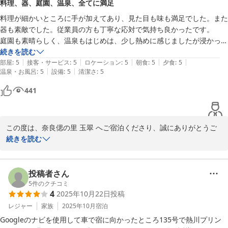
料理、器、庭園、温泉、全てに満足
料理が細かいところに手が加えてあり、見た目も味も満足でした。また
器も素敵でした。従業員の方も丁寧な応対で気持ち良かったです。

庭園も素晴らしく、温泉もはじめは、少し熱めに感じましたが浸かって
いると長く入って入られます。

続きを読む
|
|
|
|
|
また、是非行きたいと思う宿でした。
部屋
:
5
接客・サービス
:
5
ロケーション
:
5
朝食
:
5
夕食
:
5
|
|
温泉・お風呂
:
5
設備
:
5
清潔さ
:
5
441
この度は、奈良偲の里 玉翠 へご宿泊くださり、誠にありがとうご
ざいます。

続きを読む
お料理から器、庭園、そして温泉に至るまで、すべてにご満足いた
だけたとのこと、私共にとりましてもこれ以上の喜びはございませ
投稿者さん
ん。

5
件のクチコミ
4
2025年10月22日
投稿
細かな手仕事に込めた料理長の想いや、選りすぐりの器、そして私
レジャー
家族
2025年10月
宿泊
共が日々大切に手入れをしております庭園にまで温かな眼差しを向
Googleのナビを使用して車で宿に向かったところ135号で熱川プリン