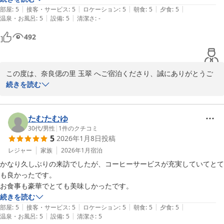
っぱいでございます。

|
|
|
|
|
た空気が広がるエントランスが日常世界から癒しの世界へ一気にいざな
部屋
:
5
接客・サービス
:
5
ロケーション
:
5
朝食
:
5
夕食
:
5
今後は事前にお客様のお好みの温度を確認し、入室時に万全な状態
|
|
温泉・お風呂
:
5
設備
:
5
清潔さ
:
-
う演出に期待感が膨らみました。その期待通りスタッフの皆さんの所
でお迎えできるよう、案内体制を即座に見直してまいる所存です。

作、食事、お風呂などおもてなしの演出が心憎いほど感じる完ぺきに近
492
い大人の宿でした。

「朝食が夕食並みに豪華」と仰っていただいたお言葉を糧に、お米
その中でも極めつけに感心したのは離れお部屋につながる外部板廊下の
の炊き加減一つにもよりいっそうのこだわりを持ち、次回こそはす
清掃と見下ろした錦鯉の池にも落ち葉一つない清掃行き届いた完ぺき
べてにおいて「満点」のひとときをお届けできるよう、スタッフ一
この度は、奈良偲の里 玉翠 へご宿泊くださり、誠にありがとうご
さ、そして極めつけはお部屋の二方向を囲む縁側風デッキに素足で歩い
同精進を重ねてまいります。

ざいます。

続きを読む
た時の足の裏に何一つチリなどつかないという完ぺきな清掃の感動の感
触！！デッキにある椅子に座り庭園を眺めれば又完ぺきに近い清掃風景
お忙しい中、当館のためにこれほど詳細なご意見を届けてくださ
当館の矜持ともいえる庭園や、細部への清掃にまでこれほど深い愛
はまさにこの宿泊施設が無言で発している私へのおもてなしを感じまし
り、誠にありがとうございました。

着と感動をお寄せいただきましたこと、全スタッフを代表いたしま
たむたむゆ
た。

次回またお越しいただけた際には、しっかりと安心して心よりお寛
して心より厚く御礼申し上げます。

30代
/
男性
|
1
件のクチコミ
今まで色々な有名宿泊施設を利用してきましたが管理の隙間を感じてし
5
2026年1月8日
投稿
ぎいただける宿と感じていただけますよう、注力してまいります。

まう見掛け倒しのがっかりする施設が多い中、私は本宿は一度は訪れる
ぜひ、挽回の機を賜りますよう、またのご来館を心よりお待ち申し
「足の裏に何一つチリがつかない」という素足での感触にまで目を
レジャー
家族
2026年1月
宿泊
に値する宿と絶賛したしだいです。感謝、感謝！！
上げております。

留めてくださり、私共が日々「無言のおもてなし」として積み重ね
かなり久しぶりの来訪でしたが、コーヒーサービスが充実していてとて
ている営みを、お客様の五感で受け止めていただけたことは、清掃
も良かったです。

奈良偲の里 玉翠

スタッフにとっても何よりの誇りでございます。

お食事も豪華でとても美味しかったです。
支配人 後藤
日々の目配りが、お客様の「感謝」というお言葉によって、この上
続きを読む
なく報われた心地でございます。

|
|
|
|
|
部屋
:
5
接客・サービス
:
5
ロケーション
:
5
朝食
:
5
夕食
:
5
奈良偲の里 玉翠
|
|
温泉・お風呂
:
5
設備
:
5
清潔さ
:
5