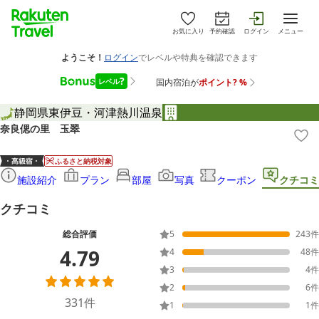
お気に入り
予約確認
ログイン
メニュー
静岡県
東伊豆・河津
熱川温泉
奈良偲の里 玉翠
ふるさと納税対象
施設紹介
プラン
部屋
写真
クーポン
クチコミ
クチコミ
総合評価
5
243
件
4.79
4
48
件
3
4
件
2
6
件
331
件
1
1
件