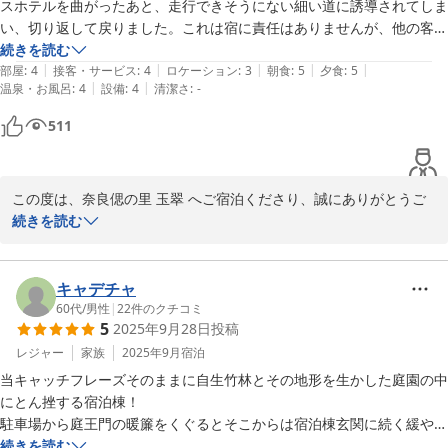
けてくださり、心より感謝申し上げます。

スホテルを曲がったあと、走行できそうにない細い道に誘導されてしま
「はじめは少し熱め」と感じられた温泉も、お身体が馴染むととも
い、切り返して戻りました。これは宿に責任はありませんが、他の客で
にゆったりとお愉しみいただけたご様子を伺い、湯守も安堵の笑み
も同じようなことがあったと聞きましたので、事例があることを知って
続きを読む
を浮かべております。

|
|
|
|
|
いるのなら、注意事項として記載をしてくれると親切だと思います。

部屋
:
4
接客・サービス
:
4
ロケーション
:
3
朝食
:
5
夕食
:
5
|
|
温泉・お風呂
:
4
設備
:
4
清潔さ
:
-
半露天風呂付きの部屋でしたが、残念ながら温泉の温度が低く使用でき
頂戴した「また是非行きたい」というお言葉は、おもてなしに携わ
ませんでした。チェックインしたら直ぐに温度確認することをお勧めし
511
るスタッフ全員にとって何よりの宝物でございます。

ます。温度がNGの場合フロントに伝えれば調整してくれますが、入室
そのご期待に添えるよう、いつお帰りいただいても「やはりここは
時に説明して欲しかったです。私は翌朝風呂に入ったので「時既に遅
落ち着く」と感じていただける宿であり続けるべく、これからも精
し」でした。館内は豪華で入った瞬間驚きます。部屋は広くて綺麗です
進を重ねてまいる所存でございます。

この度は、奈良偲の里 玉翠 へご宿泊くださり、誠にありがとうご
がソファーの汚れが少し気になりました。大浴場は夜中も使用できて泉
ざいます。

続きを読む
質も良かったです。脱衣所に飲料があると安心して長湯ができます。食
またのご来館を、一同心よりお待ち申し上げております。

事についてはかなり高得点だと思います。朝食がその辺の宿の夕食並み
館内の設えやお食事、そして大浴場の泉質につきまして、身に余る
の豪華さです。ただお米はいまひとつでした。お腹が一杯になりますの
奈良偲の里 玉翠

ご評価を賜りましたこと、心より御礼申し上げます。

キャデチャ
支配人 後藤
60代
/
男性
|
22
件のクチコミ
5
2025年9月28日
投稿
しかしながら、道中のご不安に始まり、お部屋の露天風呂、さらに
奈良偲の里 玉翠
はソファーの汚れやお米の質に至るまで、お客様の期待を裏切る結
レジャー
家族
2025年9月
宿泊
2026-04-15
果となりましたこと、深くお詫び申し上げます。

当キャッチフレーズそのままに自生竹林とその地形を生かした庭園の中
にとん挫する宿泊棟！

特に、お部屋の露天風呂を楽しみに翌朝まで心待ちにされていたお
駐車場から庭王門の暖簾をくぐるとそこからは宿泊棟玄関に続く緩やか
気持ちを想うと、私共の配慮が足りず、申し訳ない気持ちで胸がい
な階段とその両側に広がる落ち葉一つない完ぺきに清掃された粛々とし
続きを読む