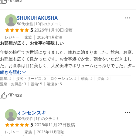
452
「久しぶりの温泉」が、心身ともに深いリラックスへと繋がったの
SHUKUHAKUSHA
であれば、湯守にとってもこれほど嬉しいことはございません。

50代
/
女性
|
10
件のクチコミ
館内の至る所でお愉しみいただいた湯の温もりが、日々の活力とな
5
2026年1月10日
投稿
りましたら幸いです。

レジャー
家族
2026年1月
宿泊
お部屋が広く、お食事が美味しい
「知人に自信を持ってオススメしたい」という勿体ないほどのお言
葉を宝物とし、これからもお客様の帰る場所として、温かく居心地
年始の旅行でお世話になりました。離れに泊まりました。館内、お庭、
の良い宿であり続けるよう努めてまいります。

お部屋も広くて良かったです。お食事処で夕食、朝食をいただきまし
た。お食事は目に美しく、大変美味でボリュームたっぷりでした。夕食
またご自身へのご褒美が必要になりました折には、ぜひお帰りくだ
時の前菜の演出も良かったです。お酒の種類も沢山あり、色々頼みまし
続きを読む
さいませ。

|
|
|
|
|
た。朝食ではお節とお雑煮もいただきました。大浴場は内風呂、露天風
部屋
:
5
接客・サービス
:
5
ロケーション
:
5
朝食
:
5
夕食
:
5
|
|
温泉・お風呂
:
3
設備
:
5
清潔さ
:
5
スタッフ一同、再会の日を心よりお待ち申し上げております。

呂も広くて快適でした。お部屋のお風呂は冬場のためか夕食後と朝も入
りましたが結構ぬるめでした。冬は加温していただいても良いかも知れ
428
奈良偲の里 玉翠

ません。大浴場は適温で気持ち良かったです。貸し切り風呂は到着が予
支配人 後藤
定より遅くなり、１６時前の段階で、当日枠がほとんど無くて、翌朝予
約したものの入りませんでした。ありがとうございました。
オンセンスキ
奈良偲の里 玉翠
50代
/
男性
|
1
件のクチコミ
2026-04-15
5
2025年11月27日
投稿
レジャー
家族
2025年11月
宿泊