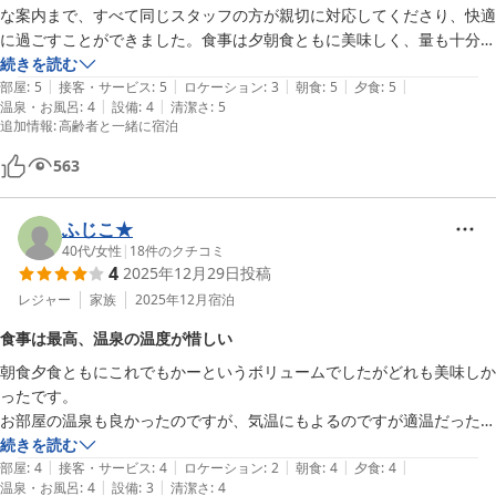
な案内まで、すべて同じスタッフの方が親切に対応してくださり、快適
に過ごすことができました。食事は夕朝食ともに美味しく、量も十分で
した。中でも夕食時に追加でお願いした金目鯛の姿煮は、味も見た目も
続きを読む
|
|
|
|
|
格別でした。夕食時に撮っていただいた家族写真を、翌日写真立てに入
部屋
:
5
接客・サービス
:
5
ロケーション
:
3
朝食
:
5
夕食
:
5
|
|
温泉・お風呂
:
4
設備
:
4
清潔さ
:
5
れてプレゼントしてくださった点は、母も良い思い出になると感謝して
追加情報
:
高齢者と一緒に宿泊
いました。ロビーや廊下、室内の所々に生花がセンス良く飾ってあるこ
とから、隅々まで心配りのある素晴らしい宿だと感じました。
563
ふじこ★
40代
/
女性
|
18
件のクチコミ
4
2025年12月29日
投稿
レジャー
家族
2025年12月
宿泊
食事は最高、温泉の温度が惜しい
朝食夕食ともにこれでもかーというボリュームでしたがどれも美味しか
ったです。

お部屋の温泉も良かったのですが、気温にもよるのですが適温だったり
気持ち温度が低めだなと思うことがあったのが残念。

続きを読む
|
|
|
|
|
また立地が駅からかなり登ったところにあり、車必須でしたが、所用で
部屋
:
4
接客・サービス
:
4
ロケーション
:
2
朝食
:
4
夕食
:
4
|
|
温泉・お風呂
:
4
設備
:
3
清潔さ
:
4
駅前に向かう際に車を出して頂き感謝。
