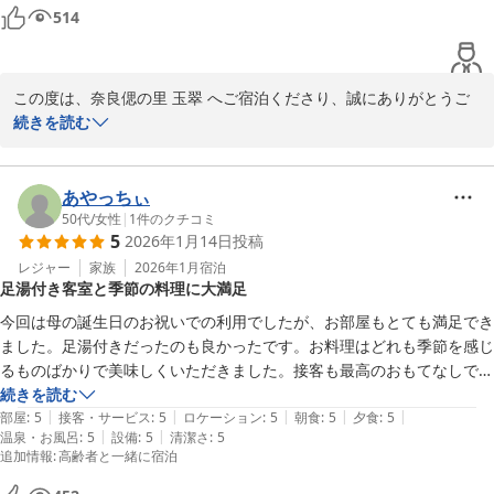
のホスピタリティが行き届いてい居心地が良かったです。

信を持っております。

514
ご褒美旅行にまた利用したいと思います！

スタッフ一同の笑顔と共に、その不便さを補って余りある安らぎを
ご提供し続けたいと考えております。

この度は、奈良偲の里 玉翠 へご宿泊くださり、誠にありがとうご
「良かったです」という温かなお言葉を励みに、次回お帰りいただ
ざいます。

続きを読む
けた際には、お風呂の温度も含め「すべてが完璧であった」と仰っ
ていただけるよう、全スタッフで精進を重ねてまいります。

大切なご褒美旅行の宿として当館をお選びいただきましたこと、大
変光栄にございます。

あやっちぃ
またのご来館を、心よりお待ち申し上げております。

日々のお疲れを癒やす貴重なお時間に、私共のおもてなしが寄り添
50代
/
女性
|
1
件のクチコミ
5
2026年1月14日
投稿
うことができましたこと、何よりの喜びでございます。

奈良偲の里 玉翠

レジャー
家族
2026年1月
宿泊
支配人 後藤
足湯付き客室と季節の料理に大満足
また、素敵なお写真も嬉しく拝見いたしました。

奈良偲の里 玉翠
今回は母の誕生日のお祝いでの利用でしたが、お部屋もとても満足でき
2026-04-15
お食事におきましては、少量懐石でありながらも、お客様の「美味
ました。足湯付きだったのも良かったです。お料理はどれも季節を感じ
しい」というお言葉と共に、お腹を満たすことができましたようで
るものばかりで美味しくいただきました。接客も最高のおもてなしでま
安心いたしました。

た利用したいと思える宿でした。
続きを読む
事前に伺いました苦手な食材のご相談は、お客様に安心してお食事
|
|
|
|
|
部屋
:
5
接客・サービス
:
5
ロケーション
:
5
朝食
:
5
夕食
:
5
を愉しんでいただきたいという私共の切なる願いでございました。
|
|
温泉・お風呂
:
5
設備
:
5
清潔さ
:
5
追加情報
:
高齢者と一緒に宿泊
その想いが「目でも舌でも楽しめる」という最高の形で実を結び、
料理長も大変感激しております。
