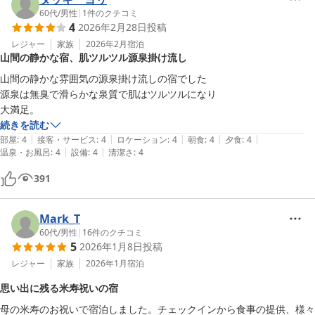
60代
/
男性
|
1
件のクチコミ
4
2026年2月28日
投稿
レジャー
家族
2026年2月
宿泊
山間の静かな宿、肌ツルツル源泉掛け流し
山間の静かな雰囲気の源泉掛け流しの宿でした

源泉は無臭で滑らかな泉質で肌はツルツルになり

大満足。
続きを読む
|
|
|
|
|
部屋
:
4
接客・サービス
:
4
ロケーション
:
4
朝食
:
4
夕食
:
4
|
|
温泉・お風呂
:
4
設備
:
4
清潔さ
:
4
391
Mark_T
60代
/
男性
|
16
件のクチコミ
5
2026年1月8日
投稿
レジャー
家族
2026年1月
宿泊
思い出に残る米寿祝いの宿
母の米寿のお祝いで宿泊しました。チェックインから食事の提供、様々