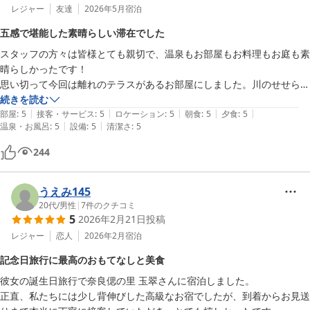
レジャー
友達
2026年5月
宿泊
五感で堪能した素晴らしい滞在でした
スタッフの方々は皆様とても親切で、温泉もお部屋もお料理もお庭も素
晴らしかったです！

思い切って今回は離れのテラスがあるお部屋にしました。川のせせらぎ
や鳥の声、鮮やかな新緑、木々や花の香り、美味しいお食事にハンモッ
続きを読む
|
|
|
|
|
クのやさしい揺れなど、五感で堪能できました。

部屋
:
5
接客・サービス
:
5
ロケーション
:
5
朝食
:
5
夕食
:
5
|
|
温泉・お風呂
:
5
設備
:
5
清潔さ
:
5
到着時のお菓子と抹茶のサービス、お風呂上がりの麦茶ほかの飲み放題
サービス、コーヒーやシャーベットのサービス、アロマオイルやオセロ
244
等の貸し出しサービスも嬉しかったです。

ぜひまた伺いたいです。ありがとうございました。
うえみ145
20代
/
男性
|
7
件のクチコミ
5
2026年2月21日
投稿
レジャー
恋人
2026年2月
宿泊
記念日旅行に最高のおもてなしと美食
彼女の誕生日旅行で奈良偲の里 玉翠さんに宿泊しました。

正直、私たちには少し背伸びした高級なお宿でしたが、到着からお見送